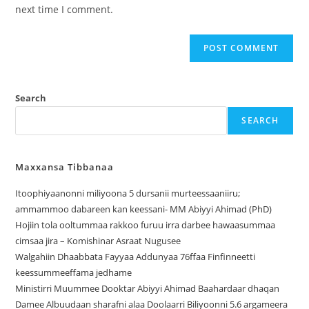
next time I comment.
Search
SEARCH
Maxxansa Tibbanaa
Itoophiyaanonni miliyoona 5 dursanii murteessaaniiru;
ammammoo dabareen kan keessani- MM Abiyyi Ahimad (PhD)
Hojiin tola ooltummaa rakkoo furuu irra darbee hawaasummaa
cimsaa jira – Komishinar Asraat Nugusee
Walgahiin Dhaabbata Fayyaa Addunyaa 76ffaa Finfinneetti
keessummeeffama jedhame
Ministirri Muummee Dooktar Abiyyi Ahimad Baahardaar dhaqan
Damee Albuudaan sharafni alaa Doolaarri Biliyoonni 5.6 argameera