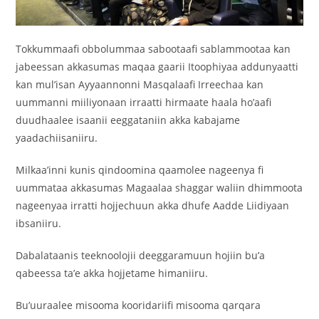
‎Tokkummaafi obbolummaa sabootaafi sablammootaa kan
jabeessan akkasumas maqaa gaarii Itoophiyaa addunyaatti
kan mul’isan Ayyaannonni Masqalaafi Irreechaa kan
uummanni miiliyonaan irraatti hirmaate haala ho’aafi
duudhaalee isaanii eeggataniin akka kabajame
yaadachiisaniiru.
‎Milkaa’inni kunis qindoomina qaamolee nageenya fi
uummataa akkasumas Magaalaa shaggar waliin dhimmoota
nageenyaa irratti hojjechuun akka dhufe Aadde Liidiyaan
ibsaniiru.
‎Dabalataanis teeknoolojii deeggaramuun hojiin bu’a
qabeessa ta’e akka hojjetame himaniiru.
‎Bu’uuraalee misooma kooridariifi misooma qarqara