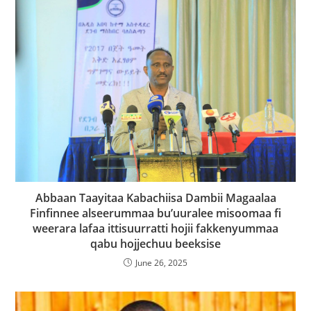
Abbaan Taayitaa Kabachiisa Dambii Magaalaa
Finfinnee alseerummaa bu’uuralee misoomaa fi
weerara lafaa ittisuurratti hojii fakkenyummaa
qabu hojjechuu beeksise
June 26, 2025