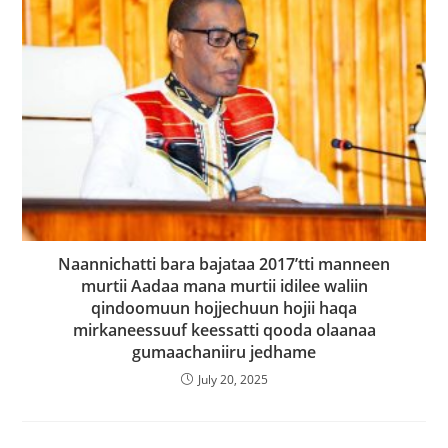
Naannichatti bara bajataa 2017’tti manneen
murtii Aadaa mana murtii idilee waliin
qindoomuun hojjechuun hojii haqa
mirkaneessuuf keessatti qooda olaanaa
gumaachaniiru jedhame
July 20, 2025