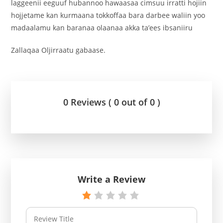
laggeenii eeguuf hubannoo hawaasaa cimsuu irratti hojiin
hojjetame kan kurmaana tokkoffaa bara darbee waliin yoo
madaalamu kan baranaa olaanaa akka ta’ees ibsaniiru
‎Zallaqaa Oljirraatu gabaase.
0 Reviews ( 0 out of 0 )
Write a Review