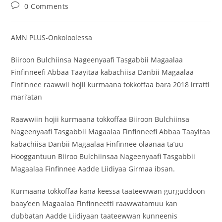
0 Comments
‎AMN PLUS-Onkoloolessa
‎Biiroon Bulchiinsa Nageenyaafi Tasgabbii Magaalaa
Finfinneefi Abbaa Taayitaa kabachiisa Danbii Magaalaa
Finfinnee raawwii hojii kurmaana tokkoffaa bara 2018 irratti
mari’atan
‎Raawwiin hojii kurmaana tokkoffaa Biiroon Bulchiinsa
Nageenyaafi Tasgabbii Magaalaa Finfinneefi Abbaa Taayitaa
kabachiisa Danbii Magaalaa Finfinnee olaanaa ta’uu
Hooggantuun Biiroo Bulchiinsaa Nageenyaafi Tasgabbii
Magaalaa Finfinnee Aadde Liidiyaa Girmaa ibsan.
‎Kurmaana tokkoffaa kana keessa taateewwan gurguddoon
baay’een Magaalaa Finfinneetti raawwatamuu kan
dubbatan Aadde Liidiyaan taateewwan kunneenis