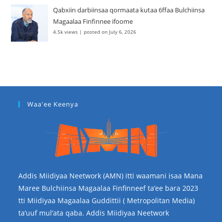
Qabxiin darbiinsaa qormaata kutaa 6ffaa Bulchiinsa
Magaalaa Finfinnee ifoome
4.5k views
|
posted on July 6, 2026
Waa'ee Keenya
Addis Miidiyaa Neetwork (AMN) itti waamani isaa Mana
Maree Bulchiinsa Magaalaa Finfinneef ta’ee bara 2023
tti Miidiyaa Magaalaa Guddittii ( Metropolitan Media)
ta’uuf mul’ata qaba. Addis Miidiyaa Neetwork