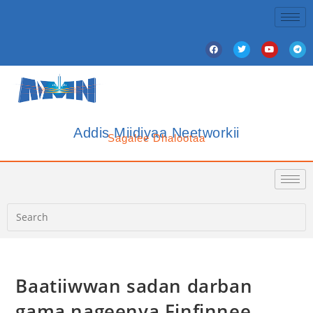
Addis Miidiyaa Neetworkii
Sagalee Dhalootaa
Baatiiwwan sadan darban
gama nageenya Finfinnee