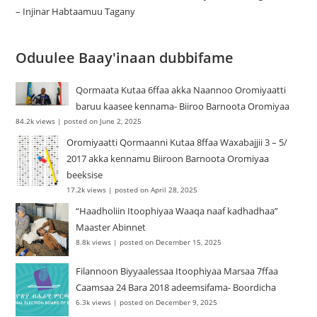
– Injinar Habtaamuu Tagany
Oduulee Baay'inaan dubbifame
Qormaata Kutaa 6ffaa akka Naannoo Oromiyaatti
baruu kaasee kennama- Biiroo Barnoota Oromiyaa
84.2k views
|
posted on June 2, 2025
Oromiyaatti Qormaanni Kutaa 8ffaa Waxabajjii 3 – 5/
2017 akka kennamu Biiroon Barnoota Oromiyaa
beeksise
17.2k views
|
posted on April 28, 2025
“Haadholiin Itoophiyaa Waaqa naaf kadhadhaa”
Maaster Abinnet
8.8k views
|
posted on December 15, 2025
Filannoon Biyyaalessaa Itoophiyaa Marsaa 7ffaa
Caamsaa 24 Bara 2018 adeemsifama- Boordicha
6.3k views
|
posted on December 9, 2025