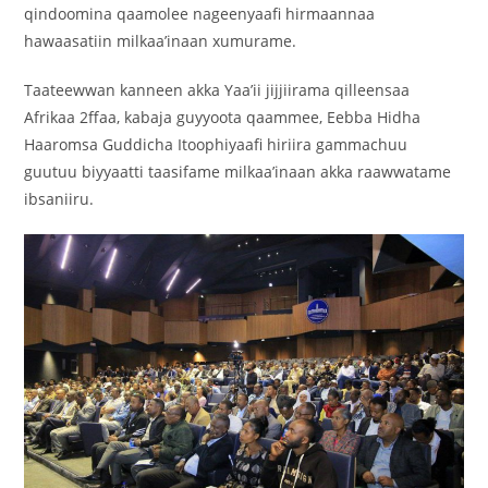
qindoomina qaamolee nageenyaafi hirmaannaa
hawaasatiin milkaa’inaan xumurame.
‎Taateewwan kanneen akka Yaa’ii jijjiirama qilleensaa
Afrikaa 2ffaa, kabaja guyyoota qaammee, Eebba Hidha
Haaromsa Guddicha Itoophiyaafi hiriira gammachuu
guutuu biyyaatti taasifame milkaa’inaan akka raawwatame
ibsaniiru.