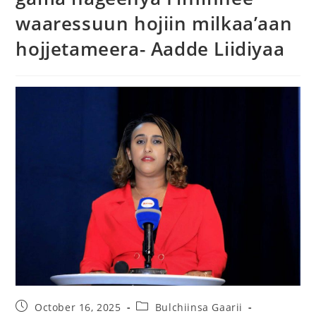
waaressuun hojiin milkaa’aan
hojjetameera- Aadde Liidiyaa
October 16, 2025
Bulchiinsa Gaarii