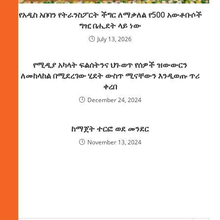
የአዲስ አበባን የትራንስፖርት ችግር ለማቃለል የ500 አውቶቡሶች
ግዢ በሒደት ላይ ነው
July 13, 2026
የሚዲያ አካላት ፍልሰትንና ህገ-ወጥ የሰዎች ዝውውርን
ለመከላከል በሚደረገው ሂደት ውስጥ ሚናቸውን እንዲወጡ ጥሪ
ቀረበ
December 24, 2024
ከማጀት ተርፎ ወደ መንደር
November 13, 2024
ክምችት