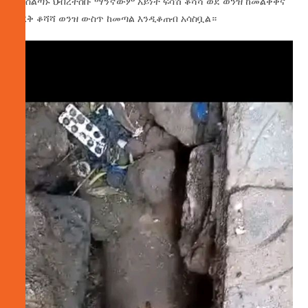
ባለስልጣኑ ህብረተሰቡ ማንኛውም አይነት ፍሳሽ ቆሻሻ ወደ ወንዝ ከመልቀቅና
ደረቅ ቆሻሻ ወንዝ ውስጥ ከመጣል እንዲቆጠብ አሳስቧል።