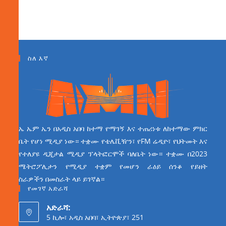
ስለ እኛ
ኤ ኤም ኤን በአዲስ አበባ ከተማ የማገኝ እና ተጠሪነቱ ለከተማው ምክር
ቤት የሆነ ሚዲያ ነው። ተቋሙ የቴሌቪዥን፣ የFM ሬዲዮ፣ የህትመት እና
የተለያዩ ዲጂታል ሚዲያ ፕላትፎርሞች ባለቤት ነው። ተቋሙ በ2023
ሜትሮፖሊታን የሚዲያ ተቋም የመሆን ራዕይ ሰንቆ የይዘት
ስራዎችን በመስራት ላይ ይገኛል።
የመገኛ አድራሻ
አድራሻ:
5 ኪሎ፣ አዲስ አበባ፣ ኢትዮጵያ፣ 251