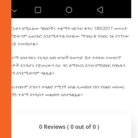
ድርጊቱን በሚፈፅሙ ግለሰቦችና ተቋማት በደንብ ቁጥር 180/2017 መሠረት
ርምጃውንም አጠናክሮ እንደሚቀጥል ከተቋሙ ማኅበራዊ ትስስር ገፅ ያገኘነው
መረጃ ያመላክታል።
የከተማ አስተዳደሩ የአዲስ አበባ ወንዞች ከመጥፎ ሽታ ተላቀው የመዝናኛ
ቦታዎች እንዲሆኑ የጀመረውን ስራ ዳር ለማድረስ ደንብ በማስከበር የበኩሉን
ድርሻ እንደሚወጣም ገልጿል።
ህብረተሰቡም ደንቡን ተላልፎ የሚገኝ አካል ሲመለከት በነፃ የስልክ መስመር
9995 ጥቆማ እንዲሰጥ መልዕክት አስተላልፏል።
0 Reviews ( 0 out of 0 )