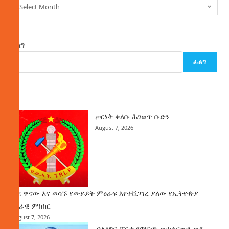
Select Month
ፈልግ
ፈልግ
ዜና
ጦርነት ቀለቡ ሕገወጥ ቡድን
August 7, 2026
ወደ ዋናው እና ወሳኙ የውይይት ምዕራፍ እየተሸጋገረ ያለው የኢትዮጵያ
ሀገራዊ ምክክር
August 7, 2026
ብልፅግና ፓርቲ የምርጫ ውክልናውን ወደ