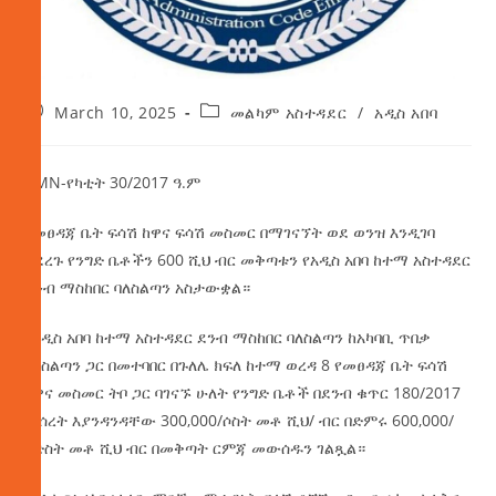
March 10, 2025
መልካም አስተዳደር
/
አዲስ አበባ
AMN-የካቲት 30/2017 ዓ.ም
የመፀዳጃ ቤት ፍሳሽ ከዋና ፍሳሽ መስመር በማገናኘት ወደ ወንዝ እንዲገባ
ያደረጉ የንግድ ቤቶችን 600 ሺህ ብር መቅጣቱን የአዲስ አበባ ከተማ አስተዳደር
ደንብ ማስከበር ባለስልጣን አስታውቋል።
የአዲስ
አበባ ከተማ አስተዳደር ደንብ ማስከበር ባለስልጣን ከአካባቢ ጥበቃ
ባለስልጣን ጋር በመተባበር በጉለሌ ክፍለ ከተማ ወረዳ 8 የመፀዳጃ ቤት ፍሳሽ
ከዋና መስመር ትቦ ጋር ባገናኙ ሁለት የንግድ ቤቶች በደንብ ቁጥር 180/2017
መሰረት እያንዳንዳቸው 300,000/ሶስት መቶ ሺህ/ ብር በድምሩ 600,000/
ስድስት መቶ ሺህ ብር በመቅጣት ርምጃ መውሰዱን ገልጿል።