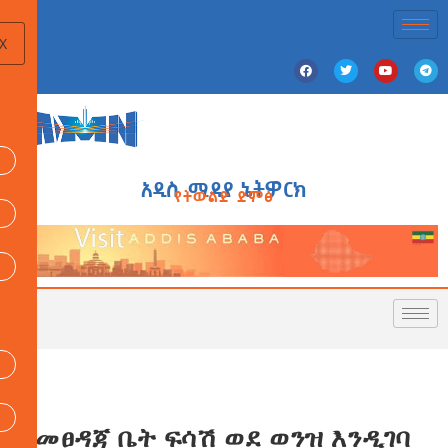
X
አዲስ ሚዲያ ኔትዎርክ
የትውልድ ድምፅ
የመፀዳጃ ቤት ፍሳሽ ወደ ወንዝ እንዲገባ