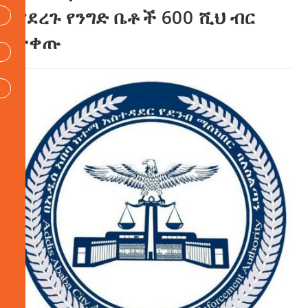
ያደረጉ የንግድ ቤቶች 600 ሺህ ብር
ተቀጡ