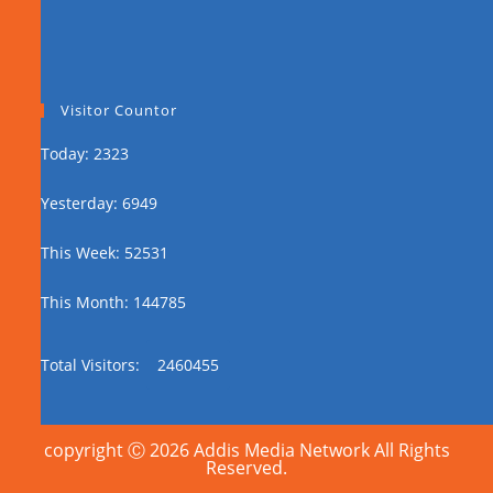
Visitor Countor
Today: 2323
Yesterday: 6949
This Week: 52531
This Month: 144785
Total Visitors:
2460455
copyright Ⓒ 2026 Addis Media Network All Rights
Reserved.