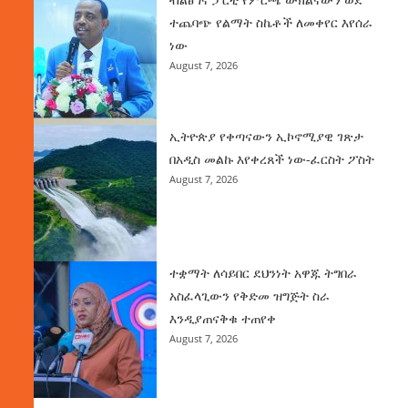
ተጨባጭ የልማት ስኬቶች ለመቀየር እየሰራ
ነው
August 7, 2026
ኢትዮጵያ የቀጣናውን ኢኮኖሚያዊ ገጽታ
በአዲስ መልኩ እየቀረጸች ነው-ፈርስት ፖስት
August 7, 2026
ተቋማት ለሳይበር ደህንነት አዋጁ ትግበራ
አስፈላጊውን የቅድመ ዝግጅት ስራ
እንዲያጠናቅቁ ተጠየቀ
August 7, 2026