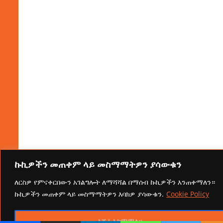
ኩኪዎችን መጠቀም ላይ መስማማትዎን ያሳውቁን
ለርስዎ የምናቀርበውን አገልግሎት ለማሻሻል በማሰብ ኩኪዎችን እንጠቀማለን።
ኩኪዎችን መጠቀም ላይ መስማማትዎን እባክዎ ያሳውቁን.
Cookie Policy
እሺ፤ እስማማለሁ