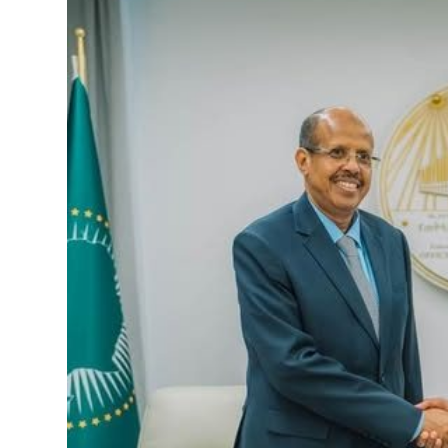
ብልፅግና ፓርቲ የምርጫ ውክልናውን ወደ
ተጨባጭ የልማት ስኬቶች ለመቀየር እየሰራ ነው
2ኛው የአዲስ ሚዲያ ኔትዎርክ አመራሮች እ
ሠራተኞች ስፖርት ፌስቲቫል በቴሌቪዥን ዘ
August 7, 2026
አሸናፊነት ተጠናቀቀ
August 1, 2026