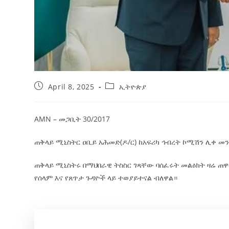
April 8, 2025
ኢትዮጵያ
AMN – መጋቢት 30/2017
ጠቅላይ ሚኒስትር ዐቢይ አሕመድ(ዶ/ር) ከአፍሪካ ኅብረት ኮሚሽን ሊቀ መ
ጠቅላይ ሚኒስትሩ በማህበራዊ ትስስር ገጻቸው ባሰፈሩት መልዕክት ዛሬ ጠዋ
የሰላም እና የጸጥታ ጉዳዮች ላይ ተወያይተናል ብለዋል።