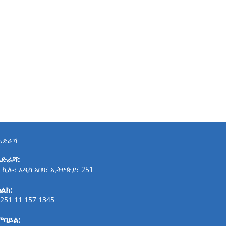
አድራሻ
አድራሻ:
 ኪሎ፣ አዲስ አበባ፣ ኢትዮጵያ፣ 251
ልክ:
251 11 157 1345
ሞባይል: