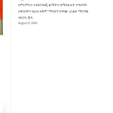
የምርምርና የቴክኖሎጂ ልማትን በማስፋፋት የግብዓት
አቅርቦትን በራስ አቅም ማሳደግ ይገባል- ፊልድ ማርሻል
ብርሃኑ ጁላ
August 8, 2026