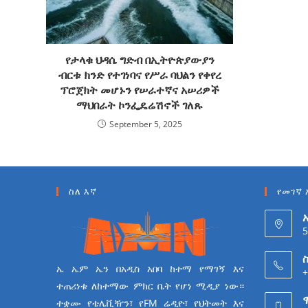
የታላቁ ህዳሴ ግድብ በኢትዮጵያውያን
ብርቱ ክንድ የተገነባና የሥራ ባህልን የቀየረ
ፕሮጀክት መሆኑን የሠራተኛና አሠሪዎች
ማህበራት ኮንፌዴሬሽኖች ገለጹ
September 5, 2025
ስለ እኛ
የመገኛ 
5
ስ
ኤ ኤም ኤን በአዲስ አበባ ከተማ የማገኝ እና
+
ተጠሪነቱ ለከተማው ምክር ቤት የሆነ ሚዲያ ነው።
ተቋሙ የቴሌቪዥን፣ የFM ሬዲዮ፣ የህትመት እና