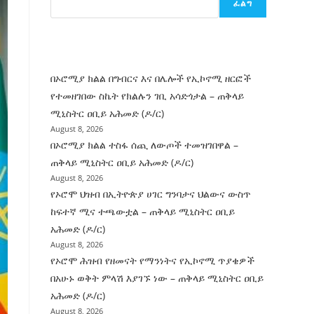
ፈልግ
ሰት
ገንባት
ዜና
በኦሮሚያ ክልል በግብርና እና በሌሎች የኢኮኖሚ ዘርፎች
የተመዘገበው ስኬት የክልሉን ገቢ አሳድጎታል – ጠቅላይ
ሚኒስትር ዐቢይ አሕመድ (ዶ/ር)
August 8, 2026
በኦሮሚያ ክልል ተስፋ ሰጪ ለውጦች ተመዝገበዋል –
ጠቅላይ ሚኒስትር ዐቢይ አሕመድ (ዶ/ር)
August 8, 2026
የኦሮሞ ህዝብ በኢትዮጵያ ሀገር ግንባታና ህልውና ውስጥ
ከፍተኛ ሚና ተጫውቷል – ጠቅላይ ሚኒስትር ዐቢይ
አሕመድ (ዶ/ር)
August 8, 2026
የኦሮሞ ሕዝብ የዘመናት የማንነትና የኢኮኖሚ ጥያቄዎች
በአሁኑ ወቅት ምላሽ እያገኙ ነው – ጠቅላይ ሚኒስትር ዐቢይ
አሕመድ (ዶ/ር)
August 8, 2026