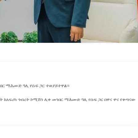
ንበር ማሕሙድ ዓሊ የሱፍ ጋር ተወያይተዋል።
ት ከአፍሪካ ኅብረት ኮሚሽን ሊቀ መንበር ማሕሙድ ዓሊ የሱፍ ጋር በዋና ዋና የቀጣናው