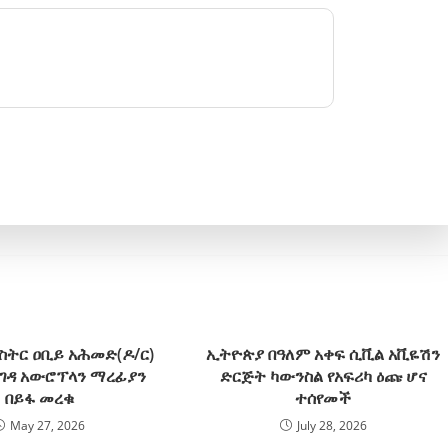
ስትር ዐቢይ አሕመድ(ዶ/ር)
ኢትዮጵያ በዓለም አቀፍ ሲቪል አቪዬሽን
ና ገዳ አውሮፕላን ማረፊያን
ድርጅት ካውንስል የአፍሪካ ዕጩ ሆና
በይፋ መረቁ
ተሰየመች
May 27, 2026
July 28, 2026