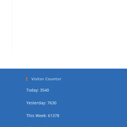
Visitor Countor
Today: 3540
Yesterday: 7630
This Week: 61378