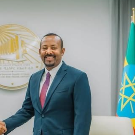
ኢትዮጵያ የቀጣናውን ኢኮኖሚያዊ ገጽታ በአዲስ
አዲስ ሚዲያ ኔትዎርክ በይዘት ስራዎቹ የሀ
መልኩ እየቀረጸች ነው-ፈርስት ፖስት
ተቃውሞ የበዛበት የፊፋ አዲሱ እቅድ
ትርክትን በማረም እና የወል ትርክትን በመ
ና
ሃላፊነቱን እየተወጣ ይገኛል
August 7, 2026
July 30, 2026
ርፍ
AmnAdmin
October 17, 2025