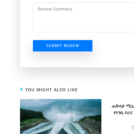
SUBMIT REVIEW
YOU MIGHT ALSO LIKE
ጠቅላይ ሚኒ
የነገሌ ቦረ