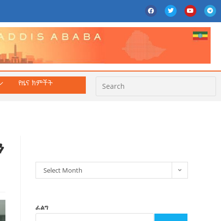
የዜና ክምችት
ክምችት
ን
Select Month
ፈልግ