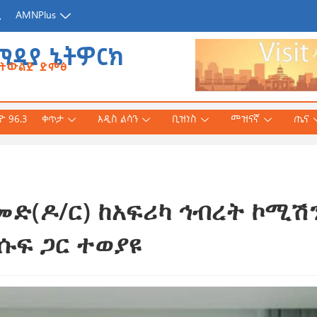
ጂ
AMNPlus
ሚዲያ ኔትዎርክ
የትውልድ ድምፅ
 96.3
ቀጥታ
አዲስ ልሳን
ቢዝነስ
መዝናኛ
ጤና
ድ(ዶ/ር) ከአፍሪካ ኅብረት ኮሚሽ
አሕመድ (ዶ/ር)
ንኛ ተተርጉሞ በቅርቡ
ሱፍ ጋር ተወያዩ
 3, 2026