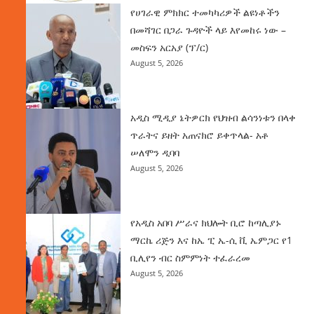
የሀገራዊ ምክክር ተመካካሪዎች ልዩነቶችን
በመሻገር በጋራ ጉዳዮች ላይ እየመከሩ ነው –
መስፍን አርአያ (ፕ/ር)
August 5, 2026
አዲስ ሚዲያ ኔትዎርክ የህዝብ ልሳንነቱን በላቀ
ጥራትና ይዘት አጠናክሮ ይቀጥላል- አቶ
ሠለሞን ዲባባ
August 5, 2026
የአዲስ አበባ ሥራና ክህሎት ቢሮ ከጣሊያኑ
ማርኬ ሪጅን እና ከኤ ፒ ኤ-ሲ ቪ ኤምጋር የ1
ቢሊየን ብር ስምምነት ተፈራረመ
August 5, 2026