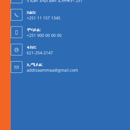
5 ኪሎ፣ አዲስ አበባ፣ ኢትዮጵያ፣ 251
ስልክ:
+251 11 157 1345
ሞባይል:
+251 900 00 00 00
ፋክስ:
621-254-2147
ኢሜይል:
addisaammaa@gmail.com