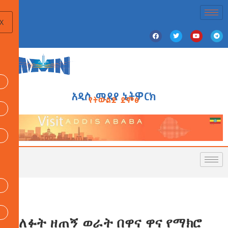
X
አዲስ ሚዲያ ኔትዎርክ
የትውልድ ድምፅ
ባለፉት ዘጠኝ ወራት በዋና ዋና የማክሮ