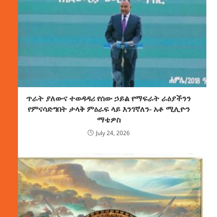
ጥራት ያለውና ተወዳዳሪ የሰው ኃይል የማፍራት ራዕያችንን
የምናሳድግበት ታላቅ ምዕራፍ ላይ እንገኛለን- አቶ ሚሊዮን
ማቴዎስ
July 24, 2026