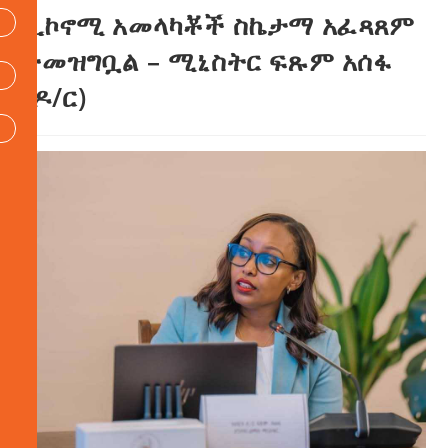
ኢኮኖሚ አመላካቾች ስኬታማ አፈጻጸም
ተመዝግቧል – ሚኒስትር ፍጹም አሰፋ
(ዶ/ር)