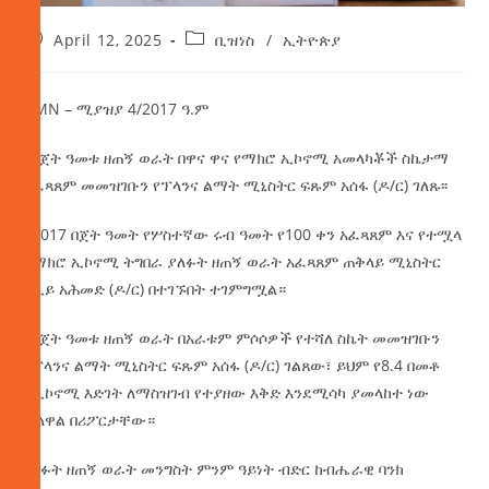
April 12, 2025
ቢዝነስ
/
ኢትዮጵያ
AMN – ሚያዝያ 4/2017 ዓ.ም
በበጀት ዓመቱ ዘጠኝ ወራት በዋና ዋና የማክሮ ኢኮኖሚ አመላካቾች ስኬታማ
አፈጻጸም መመዝገቡን የፕላንና ልማት ሚኒስትር ፍጹም አሰፋ (ዶ/ር) ገለጹ፡፡
የ2017 በጀት ዓመት የሦስተኛው ሩብ ዓመት የ100 ቀን አፈጻጸም እና የተሟላ
የማክሮ ኢኮኖሚ ትግበራ ያለፉት ዘጠኝ ወራት አፈጻጸም ጠቅላይ ሚኒስትር
ዐቢይ አሕመድ (ዶ/ር) በተገኙበት ተገምግሟል።
በበጀት ዓመቱ ዘጠኝ ወራት በአራቱም ምሶሶዎች የተሻለ ስኬት መመዝገቡን
የፕላንና ልማት ሚኒስትር ፍጹም አሰፋ (ዶ/ር) ገልጸው፣ ይህም የ8.4 በመቶ
የኢኮኖሚ እድገት ለማስዝገብ የተያዘው እቅድ እንደሚሳካ ያመላከተ ነው
ብለዋል በሪፖርታቸው።
ባለፉት ዘጠኝ ወራት መንግስት ምንም ዓይነት ብድር ከብሔራዊ ባንክ