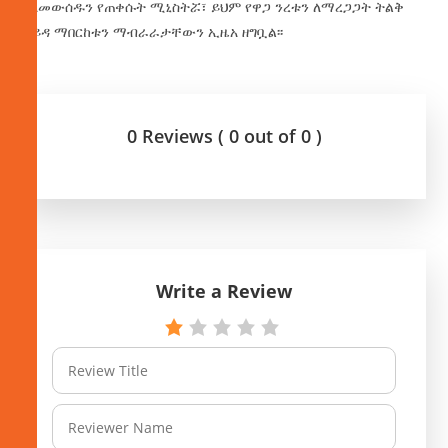
አለመውሰዱን የጠቀሱት ሚኒስትሯ፣ ይህም የዋጋ ንረቱን ለማረጋጋት ትልቅ
ፋይዳ ማበርከቱን ማብራራታቸውን ኢዜአ ዘግቧል፡፡
0 Reviews ( 0 out of 0 )
Write a Review