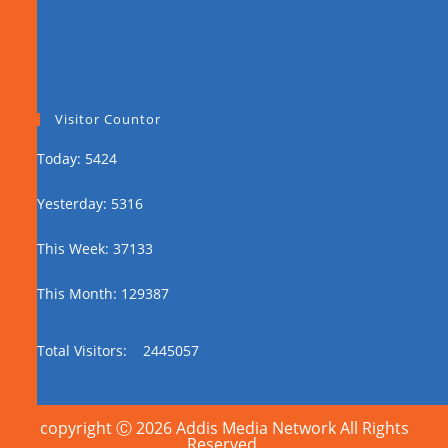
Visitor Countor
Today: 5424
Yesterday: 5316
This Week: 37133
This Month: 129387
Total Visitors:
2445057
copyright Ⓒ 2026 Addis Media Network All Rights
Reserved.