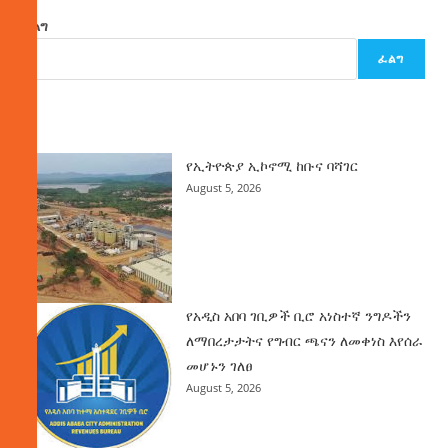
ፈልግ
ፈልግ
ዜና
የኢትዮጵያ ኢኮኖሚ ከቡና ባሻገር
August 5, 2026
የአዲስ አበባ ገቢዎች ቢሮ አነስተኛ ንግዶችን
ለማበረታታትና የግብር ጫናን ለመቀነስ እየሰራ
መሆኑን ገለፀ
August 5, 2026