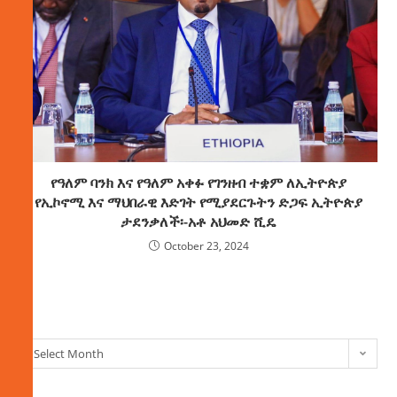
የዓለም ባንክ እና የዓለም አቀፉ የገንዘብ ተቋም ለኢትዮጵያ
የኢኮኖሚ እና ማህበራዊ እድገት የሚያደርጉትን ድጋፍ ኢትዮጵያ
ታደንቃለች፡-አቶ አህመድ ሺዴ
October 23, 2024
ክምችት
Select Month