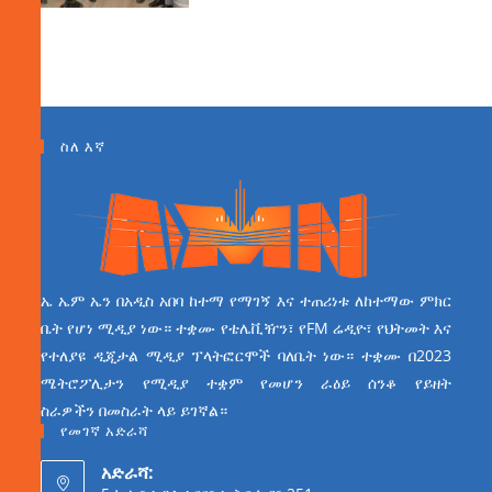
ስለ እኛ
ኤ ኤም ኤን በአዲስ አበባ ከተማ የማገኝ እና ተጠሪነቱ ለከተማው ምክር
ቤት የሆነ ሚዲያ ነው። ተቋሙ የቴሌቪዥን፣ የFM ሬዲዮ፣ የህትመት እና
የተለያዩ ዲጂታል ሚዲያ ፕላትፎርሞች ባለቤት ነው። ተቋሙ በ2023
ሜትሮፖሊታን የሚዲያ ተቋም የመሆን ራዕይ ሰንቆ የይዘት
ስራዎችን በመስራት ላይ ይገኛል።
የመገኛ አድራሻ
አድራሻ: