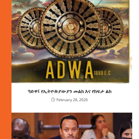
ዓድዋ፤ የኢትዮጵያውያን መልክ እና የከፍታ ልክ
February 28, 2026