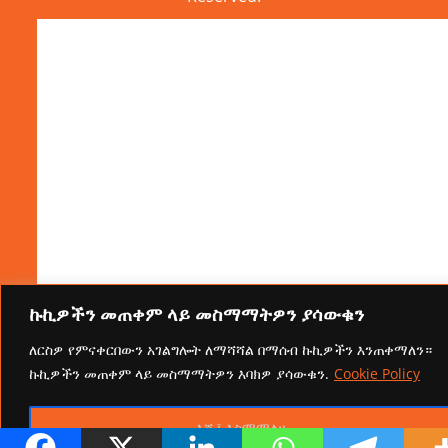
ኩኪዎችን መጠቀም ላይ መስማማትዎን ያሳውቁን
ለርስዎ የምናቀርበውን አገልግሎት ለማሻሻል በማሰብ ኩኪዎችን እንጠቀማለን።
ኩኪዎችን መጠቀም ላይ መስማማትዎን እባክዎ ያሳውቁን.
Cookie Policy
እሺ፤ እስማማለሁ