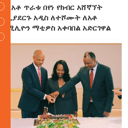
ለአቶ ጥራቱ በየነ የክብር አሸኛኘት
ሲያደርጉ አዲስ ለተሾሙት ለአቶ
ሚሊዮን ማቲዎስ አቀባበል አድርገዋል