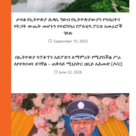
ታላቁ የኢትዮጵያ ሕዳሴ ግድብ የኢትዮጵያውያን የኅብረትና
የትጋት ውጤት መሆኑን የተፎካካሪ የፖለቲካ ፓርቲ አመራሮች
ገለጹ
September 10, 2025
በኢትዮጵያ ላፕቶፕና አይፓድን ለማምረት የሚያስችል ሥራ
እየተከናወነ ይገኛል – ጠቅላይ ሚኒስትር ዐቢይ አሕመድ (ዶ/ር)
June 22, 2026