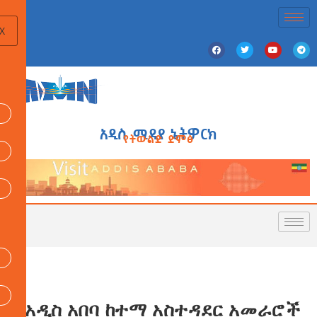
X
አዲስ ሚዲያ ኔትዎርክ
የትውልድ ድምፅ
የአዲስ አበባ ከተማ አስተዳደር አመራሮች