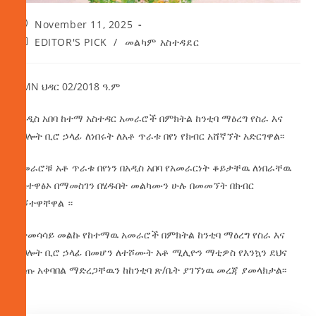
November 11, 2025
EDITOR'S PICK
/
መልካም አስተዳደር
AMN ህዳር 02/2018 ዓ.ም
የአዲስ አበባ ከተማ አስተዳር አመራሮች በምክትል ከንቲባ ማዕረግ የስራ እና
ክህሎት ቢሮ ኃላፊ ለነበሩት ለአቶ ጥራቱ በየነ የክብር አሸኛኘት አድርገዋል፡፡
አመራሮቹ አቶ ጥራቱ በየነን በአዲስ አበባ የአመራርነት ቆይታቸዉ ለነበራቸዉ
አስተዋፅኦ በማመስገን በሄዱበት መልካሙን ሁሉ በመመኘት በክብር
ሸኝተዋቸዋል ።
በተመሳሳይ መልኩ የከተማዉ አመራሮች በምክትል ከንቲባ ማዕረግ የስራ እና
ክህሎት ቢሮ ኃላፊ በመሆን ለተሾሙት አቶ ሚሊዮን ማቲዎስ የእንኳን ደህና
መጡ አቀባበል ማድረጋቸዉን ከከንቲባ ጽ/ቤት ያገኘነዉ መረጃ ያመላክታል፡፡