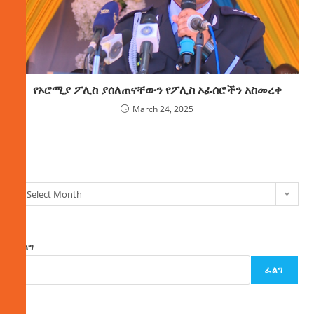
የኦሮሚያ ፖሊስ ያሰለጠናቸውን የፖሊስ ኦፊሰሮችን አስመረቀ
March 24, 2025
ክምችት
Select Month
ፈልግ
ፈልግ