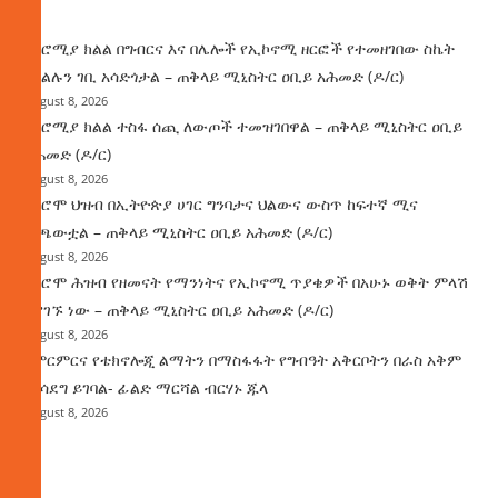
ዜና
በኦሮሚያ ክልል በግብርና እና በሌሎች የኢኮኖሚ ዘርፎች የተመዘገበው ስኬት
የክልሉን ገቢ አሳድጎታል – ጠቅላይ ሚኒስትር ዐቢይ አሕመድ (ዶ/ር)
August 8, 2026
በኦሮሚያ ክልል ተስፋ ሰጪ ለውጦች ተመዝገበዋል – ጠቅላይ ሚኒስትር ዐቢይ
አሕመድ (ዶ/ር)
August 8, 2026
የኦሮሞ ህዝብ በኢትዮጵያ ሀገር ግንባታና ህልውና ውስጥ ከፍተኛ ሚና
ተጫውቷል – ጠቅላይ ሚኒስትር ዐቢይ አሕመድ (ዶ/ር)
August 8, 2026
የኦሮሞ ሕዝብ የዘመናት የማንነትና የኢኮኖሚ ጥያቄዎች በአሁኑ ወቅት ምላሽ
እያገኙ ነው – ጠቅላይ ሚኒስትር ዐቢይ አሕመድ (ዶ/ር)
August 8, 2026
የምርምርና የቴክኖሎጂ ልማትን በማስፋፋት የግብዓት አቅርቦትን በራስ አቅም
ማሳደግ ይገባል- ፊልድ ማርሻል ብርሃኑ ጁላ
August 8, 2026