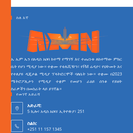
ስለ እኛ
ኤ ኤም ኤን በአዲስ አበባ ከተማ የማገኝ እና ተጠሪነቱ ለከተማው ምክር
ቤት የሆነ ሚዲያ ነው። ተቋሙ የቴሌቪዥን፣ የFM ሬዲዮ፣ የህትመት እና
የተለያዩ ዲጂታል ሚዲያ ፕላትፎርሞች ባለቤት ነው። ተቋሙ በ2023
ሜትሮፖሊታን የሚዲያ ተቋም የመሆን ራዕይ ሰንቆ የይዘት
ስራዎችን በመስራት ላይ ይገኛል።
የመገኛ አድራሻ
አድራሻ:
5 ኪሎ፣ አዲስ አበባ፣ ኢትዮጵያ፣ 251
ስልክ:
+251 11 157 1345