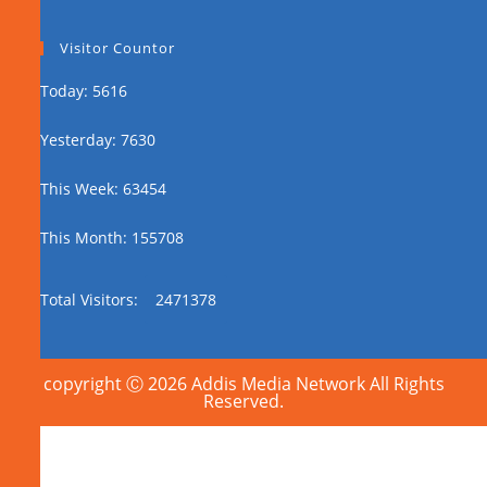
Visitor Countor
Today: 5616
Yesterday: 7630
This Week: 63454
This Month: 155708
Total Visitors:
2471378
copyright Ⓒ 2026 Addis Media Network All Rights
Reserved.