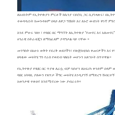
ለአብነትም የኢትዮጵያን ምርቶች ከኬንያ ናይሮቢ ጋር ሲያነጻጽሩ፣ በኢትዮ
ተወዳዳሪነት ከመጉዳቱም በላይ ለዋጋ ግሽበት እና ለኑሮ ውድነት ዋነኛ ምክ
እንደ ምሁሩ ገለፃ ፣ የባህር በር ማግኘት ለኢትዮጵያ “የመኖር እና አለ
ሀገራዊ ስትራቴጂን ለማስፈጸም ያዳግታል ባይ ናቸው ፡፡
መንግስት በአሁኑ ወቅት የደረቅ ወደቦችን፣ የሎጅስቲክስ ቀጠናዎችን እና
ዘላቂው መፍትሄ ግን የራስ የወደብ ባለቤት መሆኑን አጽንኦት ሰጥተዋል።
የኢትዮጵያ የባህር በር ጥያቄ ለራሷ ብቻ ሳይሆን ለአፍሪካ ቀንድም ሰላም
ባህር አካባቢ ያለውን የጸጥታ ችግር መፍትሄ እንዲያገኝ በማድረግ ሽብርተኝ
አወንታዊ ተጽዕኖ እንደሚኖረው ነው ያብራሩት፡፡