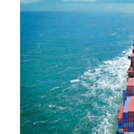
የኢትዮጵያ ኢኮኖሚ ከቡና ባሻገር
August 5, 2026
2ኛው የአዲስ ሚዲያ ኔትዎርክ አመራሮች እ
ሠራተኞች ስፖርት ፌስቲቫል በቴሌቪዥን ዘ
አሸናፊነት ተጠናቀቀ
August 1, 2026