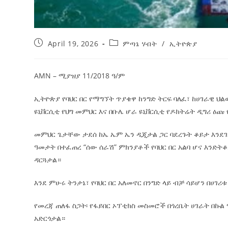
April 19, 2026
ምጣኔ ሃብት
/
ኢትዮጵያ
AMN – ሚያዝያ 11/2018 ዓ/ም
ኢትዮጵያ የባህር በር የማግኘት ጥያቄዋ ከንግድ ትርፍ ባለፈ፣ ከሀገራዊ ህ
ዩኒቨርሲቲ የህግ መምህር እና በቡሌ ሆራ ዩኒቨርሲቲ የዶክትሬት ዲግሪ ዕጩ
መምህር ጌታቸው ታደሰ ከኤ ኤም ኤን ዲጂታል ጋር ባደረጉት ቆይታ እንደገለ
ዓመታት በተፈጠረ “ሰው ሰራሽ” ምክንያቶች የባህር በር አልባ ሆና እንድትቆይ
ዳርጓታል።
እንደ ምሁሩ ትንታኔ፣ የባህር በር አለመኖር በንግድ ላይ ብቻ ሳይሆን በሀገሪ
የመረጃ ጠለፋ ስጋት፡ የፋይበር ኦፕቲክስ መስመሮች በጎረቤት ሀገራት በ
አድርጎታል።