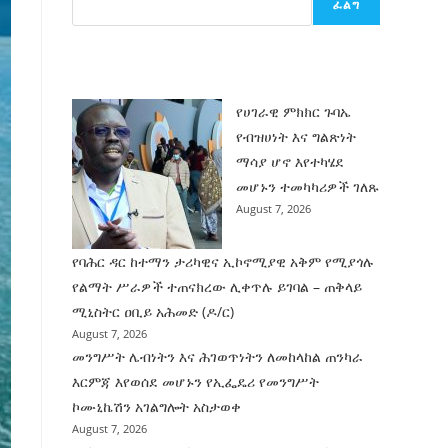
ፈልግ
ሰት
ገንባት
ዜና
የሀገራዊ ምክክር ጉባኤ
የብዝሀነት እና ግልጽነት
ማሳያ ሆኖ እየተካሄደ
መሆኑን ተመካካሪዎች ገለጹ
August 7, 2026
የባሕር ዳር ከተማን ታሪካዊና ኢኮኖሚያዊ አቅም የሚያጎሉ
የልማት ሥራዎች ተጠናክረው ሊቀጥሉ ይገባል – ጠቅላይ
ሚኒስትር ዐቢይ አሕመድ (ዶ/ር)
August 7, 2026
መንግሥት ሌብነትን እና ሕገወጥነትን ለመከላከል ጠንካራ
እርምጃ እየወሰደ መሆኑን የኢፌዴሪ የመንግሥት
ኮሙኒኬሽን አገልግሎት አስታወቀ
August 7, 2026