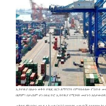
ኢትዮጵያ በአሁኑ ወቅት የባህር በርን ለማግኘት የምትከተለው የ”ሰጥቶ መ
በህግም፣ በታሪክም ሆነ በተፈጥሮ ኢትዮጵያ የሚገባት መሆኑን አስታውሰዋ
ጠቅላይ ሚኒስትር ዐቢይ አሕመድ (ዶ/ር) በተለያዩ መድረኮች እንደገለጹት፣ 