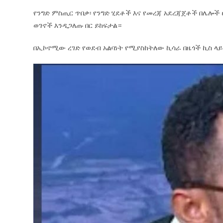
የንግድ ምስጢር ጥበቃ፡ የንግድ ሂደቶች እና የመረጃ አደረጃጀቶች በሌሎች
ወገኖች እንዲጋለጡ በር ይከፍታል።
በኢኮኖሚው ረገድ የወደብ አልባነት የሚያስከትለው ኪሳራ በዜጎች ኪስ ላይ