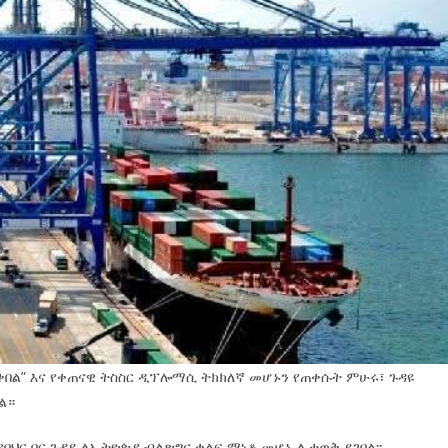
ቀበል” እና የቀጠናዊ ትስስር ዲፕሎማሲ ትክክለኛ መሆኑን የጠቀሱት ምሁሩ፣ ጉዳዩ
ል።
የባህር በር ጉዳይ ለኢትዮጵያ ብልጽግና ቁልፍ ማነቆ መሆኑ ሊታወቅ ይገባል፡፡