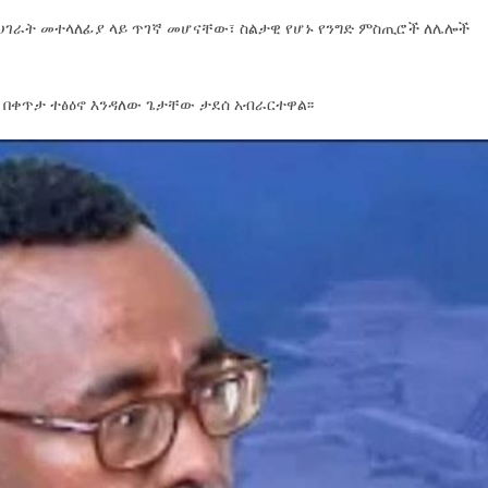
 ሀገራት መተላለፊያ ላይ ጥገኛ መሆናቸው፣ ስልታዊ የሆኑ የንግድ ምስጢሮች ለሌሎች
 በቀጥታ ተፅዕኖ እንዳለው ጌታቸው ታደሰ አብራርተዋል፡፡