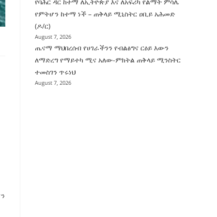
የባሕር ዳር ከተማ ለኢትዮጵያ እና ለአፍሪካ የልማት ምሳሌ
የምትሆን ከተማ ነች – ጠቅላይ ሚኒስትር ዐቢይ አሕመድ
(ዶ/ር)
August 7, 2026
ጤናማ ማህበረሰብ የሀገራችንን የብልፅግና ርዕይ እውን
ለማድረግ የማይተካ ሚና አለው-ምክትል ጠቅላይ ሚንስትር
ተመስገን ጥሩነህ
August 7, 2026
ሆን