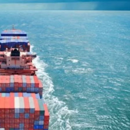
አዲስ ሚዲያ ኔትዎርክ በይዘት ስራዎቹ የሀ
ተቃውሞ የበዛበት የፊፋ አዲሱ እቅድ
ትርክትን በማረም እና የወል ትርክትን በመ
ና
የቤኒን የዲጂታል ትራንስፎርሜሽን እና ኢኖቬሽን
ሃላፊነቱን እየተወጣ ይገኛል
July 30, 2026
ርፍ
ሚኒስትር ማሁና አክፕሎጋን የኢፌዴሪ መሶብ
አገልግሎትን ጎበኙ
AmnAdmin
October 17, 2025
August 5, 2026