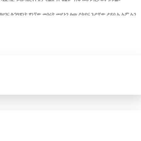
 ለሀገር ሉዓላዊነት ዋነኛው መሰረት መሆኑን ዕጩ ዶክተር ጌታቸው ታደሰ ኤ ኤም ኤን