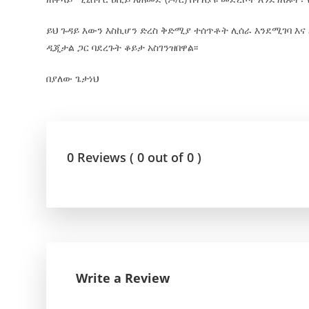
ይህ ጉዳይ እውን እስኪሆን ድረስ ቅድሚያ ተሰጥቶት ሊሰራ እንደሚገባ እና
ዲጂታል ጋር ባደረጉት ቆይታ አስገንዝበዋል፡፡
በያለው ጌታነህ
0 Reviews ( 0 out of 0 )
Write a Review