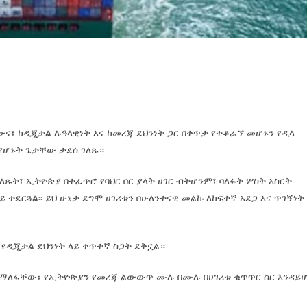
ልውና፣ ከዲጂታል ሉዓላዊነት እና ከመረጃ ደህንነት ጋር በቀጥታ የተቆራኘ መሆኑን የዲላ
 የሆኑት ጌታቸው ታደሰ ገለጹ።
ጹት፣ ኢትዮጵያ በተፈጥሮ የባህር በር ያላት ሀገር ብትሆንም፣ ባለፉት ሦስት አስርት
 ተደርጓል፡፡ ይህ ሁኔታ ደግሞ ሀገሪቱን በሁለንተናዊ መልኩ ለከፍተኛ አደጋ እና ጥገኝነት
ቱ የዲጂታል ደህንነት ላይ ቀጥተኛ ስጋት ደቅኗል።
ኩል ማለፋቸው፣ የኢትዮጵያን የመረጃ ልውውጥ ሙሉ በሙሉ በሀገሪቱ ቁጥጥር ስር እንዳይ