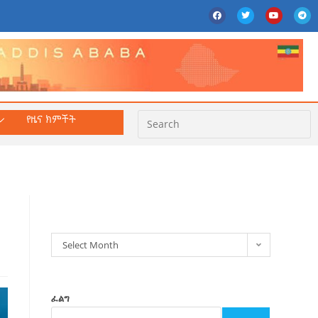
የዜና ክምችት
ክምችት
Select Month
ፈልግ