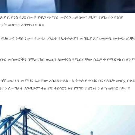
ጵያ ቢያንስ የ30 በመቶ የዋጋ ጭማሪ መኖሩን ጠቅሰው፣ ይህም የሀገሪቱን የገበያ
ንያት መሆኑን አስገንዝበዋል።
መኖር” የህልወና ጉዳይ ነው። የውጭ ሀገራት የኢትዮጵያን መግቢያ እና መውጫ መቆጣጠራቸ
 የባቡር መስመሮችን በማጠናከር ወጪን ለመቀነስ የሚሰራቸው ስራዎች የሚደነቁ ቢሆኑም
 ወሳኝ መሆኑን መምህር ጌታቸው አስረድተዋል። ኢትዮጵያ የባህር በር ባለቤት መሆኗ በቀ
ነትን ለመግታት እንዲሁም ቀጠናዊ ትስስርን እና የንግድ ደህንነትን ለማጠናከር ከፍተኛ