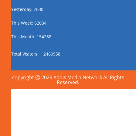
Yesterday: 7630
This Week: 62034
This Month: 154288
Total Visitors:
2469958
copyright Ⓒ 2026 Addis Media Network All Rights
Reserved.