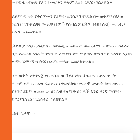
በዘመናዊ ቴክኖሎጂ የታገዘ መሆኑን ፍጹም አሰፋ (ዶ/ር) ገልጸዋል።
በተለይም ዲ-ሳት የተሰኘውን የሪሞት ሴንሲንግ ሞዴል በመጠቀም፣ በአካል
መድረስ በማይቻልባቸው አካባቢዎች የሰብል ምርትን በቴክኖሎጂ መተንበይ
መቻሉን ጠቁመዋል።
የኢትዮጵያ የስታቲስቲክስ ቴክኖሎጂ አጠቃቀም ውጤታማ መሆኑን ተከትሎ፣
በርካታ የአፍሪካ አገራት ተሞክሮ ለመውሰድና ሥልጠና ለማግኘት ፍላጎት እያሳዩ
እንደሚገኙም ሚኒስትሯ በሪፖርታቸው አመላክተዋል።
በአሁኑ ወቅት የተቀናጀ የቤተሰብ ሰርቬይ፣ የስነ-ሕዝብና የጤና ጥናት
እንዲሁም የሥራ ዕድል ፈጠራን የተመለከቱ ጥናቶች ውጤት እየተጠናቀቀ
መሆኑንና ይህም ለመጪው ሀገራዊ የልማት ዕቅዶች እንደ ዋነኛ ግብዓት
እንደሚያገለግል ሚኒስትሯ ገልጸዋል።
በበረከት ጌታቸው