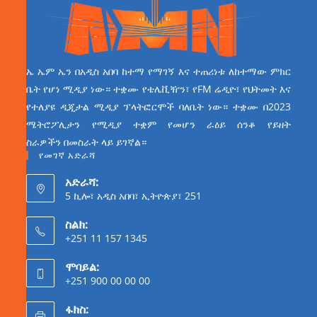
ኤ ኤም ኤን በአዲስ አበባ ከተማ የማገኝ እና ተጠሪነቱ ለከተማው ምክር
ቤት የሆነ ሚዲያ ነው። ተቋሙ የቴሌቪዥን፣ የFM ሬዲዮ፣ የህትመት እና
የተለያዩ ዲጂታል ሚዲያ ፕላትፎርሞች ባለቤት ነው። ተቋሙ በ2023
ሜትሮፖሊታን የሚዲያ ተቋም የመሆን ራዕይ ሰንቆ የይዘት
ስራዎችን በመስራት ላይ ይገኛል።
የመገኛ አድራሻ
አድራሻ:
5 ኪሎ፣ አዲስ አበባ፣ ኢትዮጵያ፣ 251
ስልክ:
+251 11 157 1345
ሞባይል:
+251 900 00 00 00
ፋክስ: