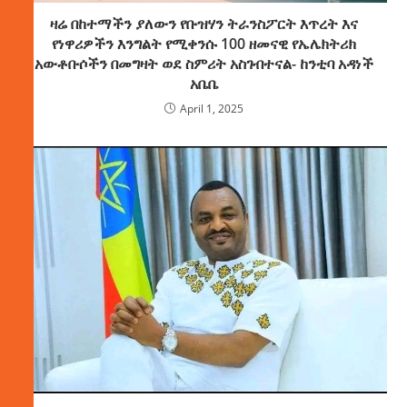
ዛሬ በከተማችን ያለውን የቡዝሃን ትራንስፖርት እጥረት እና
የነዋሪዎችን እንግልት የሚቀንሱ 100 ዘመናዊ የኤሌክትሪክ
አውቶቡሶችን በመግዛት ወደ ስምሪት አስገብተናል- ከንቲባ አዳነች
አቤቤ
April 1, 2025