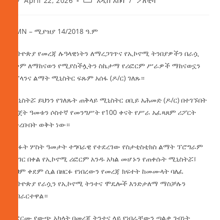
April 22, 2026
አዲስ አበባ
/
ፖለቲካ
AMN – ሚያዝያ 14/2018 ዓ.ም
ኢትዮጵያ የመረጃ ሉዓላዊነትን ለማረጋገጥና የኢኮኖሚ ትንበያዎችን በራሷ
አቅም ለማከናወን የሚያስችሏትን ስኬታማ የሪፎርም ሥራዎች ማከናወኗን
የፕላንና ልማት ሚኒስትር ፍጹም አሰፋ (ዶ/ር) ገለጹ።
ሚኒስትሯ ይህንን የገለጹት ጠቅላይ ሚኒስትር ዐቢይ አሕመድ (ዶ/ር) በተገኙበት
የበጀት ዓመቱን ሶስተኛ የመንግሥት የ100 ቀናት የሥራ አፈጻጸም ሪፖርት
ባቀረቡበት ወቅት ነው።
ባለፉት ሦስት ዓመታት ተግባራዊ የተደረገው የስታቲስቲክስ ልማት ፕሮግራም
የሀገር በቀል የኢኮኖሚ ሪፎርም አንዱ አካል መሆኑን የጠቀሱት ሚኒስትሯ፤
ይህም ቀደም ሲል በዘርፉ የነበረውን የመረጃ ክፍተት ከመሙላት ባለፈ
ኢትዮጵያ የራሷን የኢኮኖሚ ትንተና ሞዴሎች እንድታለማ ማስቻሉን
አብራርተዋል።
ሪፎርሙ የውጭ አካላት በመረጃ ትንተና ላይ የነበራቸውን ጣልቃ ገብነት