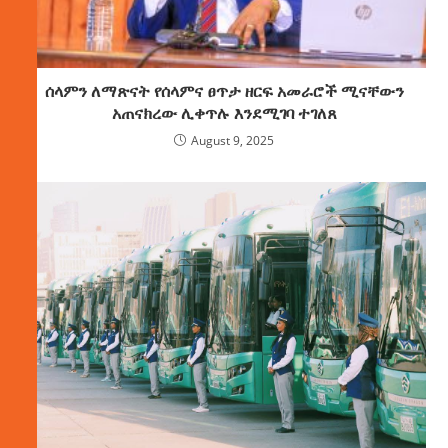
ሰላምን ለማጽናት የሰላምና ፀጥታ ዘርፍ አመራሮች ሚናቸውን
አጠናክረው ሊቀጥሉ እንደሚገባ ተገለጸ
August 9, 2025