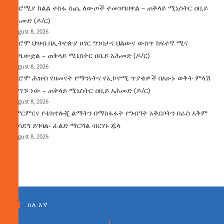
በኦሮሚያ ክልል ተስፋ ሰጪ ለውጦች ተመዝገበዋል – ጠቅላይ ሚኒስትር ዐቢይ
አሕመድ (ዶ/ር)
August 8, 2026
የኦሮሞ ህዝብ በኢትዮጵያ ሀገር ግንባታና ህልውና ውስጥ ከፍተኛ ሚና
ተጫውቷል – ጠቅላይ ሚኒስትር ዐቢይ አሕመድ (ዶ/ር)
August 8, 2026
የኦሮሞ ሕዝብ የዘመናት የማንነትና የኢኮኖሚ ጥያቄዎች በአሁኑ ወቅት ምላሽ
እያገኙ ነው – ጠቅላይ ሚኒስትር ዐቢይ አሕመድ (ዶ/ር)
August 8, 2026
የምርምርና የቴክኖሎጂ ልማትን በማስፋፋት የግብዓት አቅርቦትን በራስ አቅም
ማሳደግ ይገባል- ፊልድ ማርሻል ብርሃኑ ጁላ
August 8, 2026
ስለ እኛ