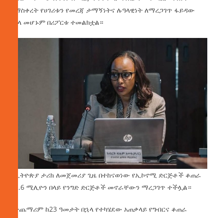
በማስቀረት የሀገሪቱን የመረጃ ታማኝነትና ሉዓላዊነት ለማረጋገጥ ፋይዳው
የጎላ መሆኑም በሪፖርቱ ተመልክቷል።
በኢትዮጵያ ታሪክ ለመጀመሪያ ጊዜ በተከናወነው የኢኮኖሚ ድርጅቶች ቆጠራ
ከ2.6 ሚሊዮን በላይ የንግድ ድርጅቶች መኖራቸውን ማረጋገጥ ተችሏል።
በተጨማሪም ከ23 ዓመታት በኋላ የተካሄደው አጠቃላይ የግብርና ቆጠራ