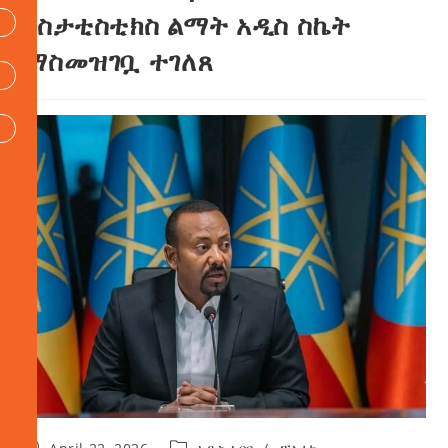
በስታቲስቲክስ ልማት አዲስ ስኬት
ማስመዝገቧ ተገለጸ