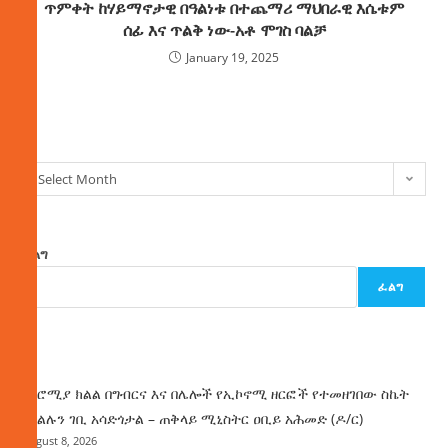
ጥምቀት ከሃይማኖታዊ በዓልነቱ በተጨማሪ ማህበራዊ እሴቱም
ሰፊ እና ጥልቅ ነው-አቶ ሞገስ ባልቻ
January 19, 2025
ክምችት
Select Month
ፈልግ
ፈልግ
ዜና
በኦሮሚያ ክልል በግብርና እና በሌሎች የኢኮኖሚ ዘርፎች የተመዘገበው ስኬት
የክልሉን ገቢ አሳድጎታል – ጠቅላይ ሚኒስትር ዐቢይ አሕመድ (ዶ/ር)
August 8, 2026