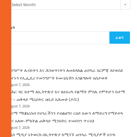
Select Month
ፈልግ
ፈልግ
ዜና
መንግሥት ሌብነትን እና ሕገወጥነትን ለመከላከል ጠንካራ እርምጃ እየወሰደ
መሆኑን የኢፌዴሪ የመንግሥት ኮሙኒኬሽን አገልግሎት አስታወቀ
August 7, 2026
የባሕር ዳር ከተማ ለኢትዮጵያ እና ለአፍሪካ የልማት ምሳሌ የምትሆን ከተማ
ነች – ጠቅላይ ሚኒስትር ዐቢይ አሕመድ (ዶ/ር)
August 7, 2026
ጤናማ ማህበረሰብ የሀገራችንን የብልፅግና ርዕይ እውን ለማድረግ የማይተካ
ሚና አለው-ምክትል ጠቅላይ ሚንስትር ተመስገን ጥሩነህ
August 7, 2026
አዲስ ሚዲያ ኔትወርክ በኢትዮጵያ ከሚገኙ ጠንካራ ሚዲያዎች አንዱ