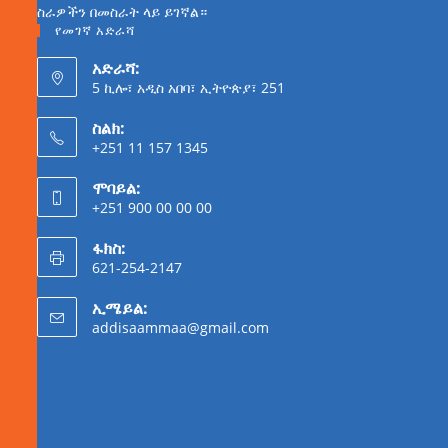
ስራዎችን በመስራት ላይ ይገኛል።
የመገኛ አድራሻ
አድራሻ:
5 ኪሎ፣ አዲስ አበባ፣ ኢትዮጵያ፣ 251
ስልክ:
+251 11 157 1345
ሞባይል:
+251 900 00 00 00
ፋክስ:
621-254-2147
ኢሜይል:
addisaammaa@gmail.com