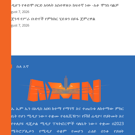
እንዲሆን የቀድሞ ቦርድ አባላት አስተዋጽኦ ከፍተኛ ነው -አቶ ሞገስ ባልቻ
August 7, 2026
የአጀንዳ የሥራ ቡድኖች የምክክር ሂደቱን በይፋ ጀምረዋል
August 7, 2026
ስለ እኛ
ኤ ኤም ኤን በአዲስ አበባ ከተማ የማገኝ እና ተጠሪነቱ ለከተማው ምክር
ቤት የሆነ ሚዲያ ነው። ተቋሙ የቴሌቪዥን፣ የFM ሬዲዮ፣ የህትመት እና
የተለያዩ ዲጂታል ሚዲያ ፕላትፎርሞች ባለቤት ነው። ተቋሙ በ2023
ሜትሮፖሊታን የሚዲያ ተቋም የመሆን ራዕይ ሰንቆ የይዘት