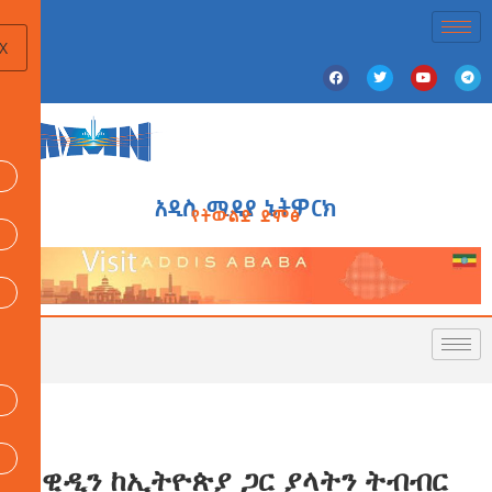
X
አዲስ ሚዲያ ኔትዎርክ
የትውልድ ድምፅ
ስዊዲን ከኢትዮጵያ ጋር ያላትን ትብብር