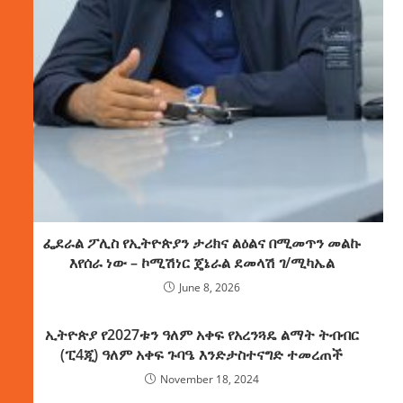
ፌደራል ፖሊስ የኢትዮጵያን ታሪክና ልዕልና በሚመጥን መልኩ
እየሰራ ነው – ኮሚሽነር ጄኔራል ደመላሽ ገ/ሚካኤል
June 8, 2026
ኢትዮጵያ የ2027ቱን ዓለም አቀፍ የአረንጓዴ ልማት ትብብር
(ፒ4ጂ) ዓለም አቀፍ ጉባዔ እንድታስተናግድ ተመረጠች
November 18, 2024