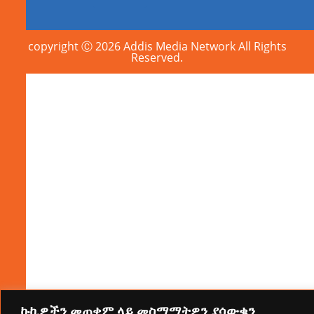
copyright Ⓒ 2026 Addis Media Network All Rights
Reserved.
ኩኪዎችን መጠቀም ላይ መስማማትዎን ያሳውቁን