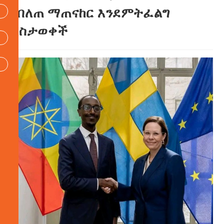
የበለጠ ማጠናከር እንደምትፈልግ
አስታወቀች