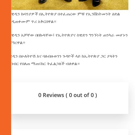
የስዊዲን ኩባንያዎች በኢትዮጵያ በተፈጠረው ምቹ የኢንቨስትመንት ዕድል
እንዲጠቀሙም ጥሪ አቅርበዋል።
የስዊዲን አቻቸው በበኩላቸው፤ የኢትዮጵያና ስዊድን ግንኙነት ጠንካራ መሆኑን
ተናግረዋል።
ስዊዲን በሁለትዮሽ እና ባለብዙወገን ጉዳዮች ላይ ከኢትዮጵያ ጋር ያላትን
ትብብር የበለጠ ማጠናከር ትፈልጋለች ብለዋል።
0 Reviews ( 0 out of 0 )