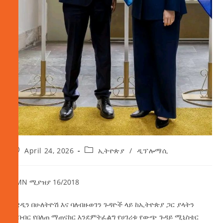
April 24, 2026
ኢትዮጵያ
/
ዲፕሎማሲ
AMN ሚያዝያ 16/2018
ስዊዲን በሁለትዮሽ እና ባለብዙወገን ጉዳዮች ላይ ከኢትዮጵያ ጋር ያላትን
ትብብር የበለጠ ማጠናከር እንደምትፈልግ የሀገሪቱ የውጭ ጉዳይ ሚኒስቴር