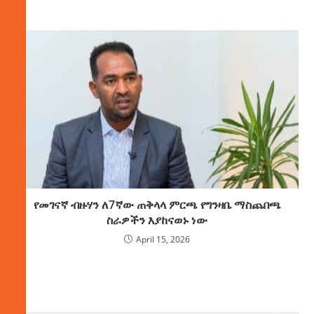
የመገናኛ ብዙሃን ለ7ኛው ጠቅላላ ምርጫ የግንዛቤ ማስጨበጫ
ስራዎችን እያከናወኑ ነው
April 15, 2026
ክምችት