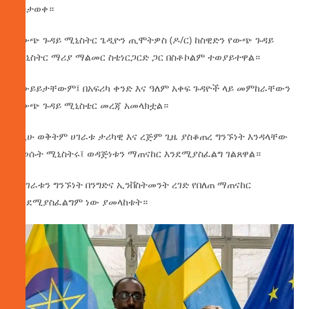
አስታወቀ።
የውጭ ጉዳይ ሚኒስትር ጌዲዮን ጢሞትዎስ (ዶ/ር) ከስዊድን የውጭ ጉዳይ
ሚኒስትር ማሪያ ማልመር ስቴነርጋርድ ጋር በስቶኮልም ተወያይተዋል።
በውይይታቸውም፤ በአፍሪካ ቀንድ እና ዓለም አቀፍ ጉዳዮች ላይ መምከራቸውን
የውጭ ጉዳይ ሚኒስቴር መረጃ አመላክቷል።
በዚሁ ወቅትም ሀገራቱ ታሪካዊ እና ረጅም ጊዜ ያስቆጠረ ግንኙነት እንዳላቸው
ያወሱት ሚኒስትሩ፤ ወዳጅነቱን ማጠናከር እንደሚያስፈልግ ገልጸዋል።
የሀገራቱን ግንኙነት በንግድና ኢንቨስትመንት ረገድ የበለጠ ማጠናከር
እንደሚያስፈልግም ነው ያመላከቱት።