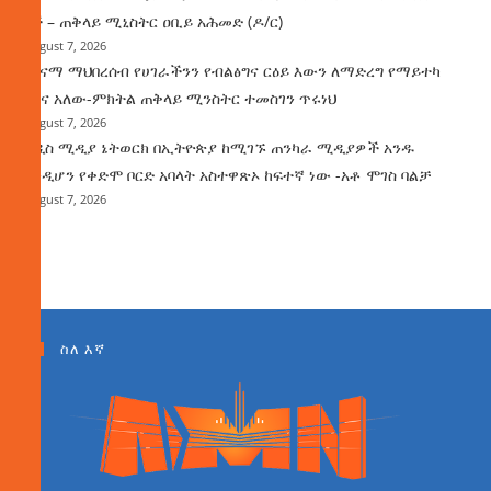
ነች – ጠቅላይ ሚኒስትር ዐቢይ አሕመድ (ዶ/ር)
August 7, 2026
ጤናማ ማህበረሰብ የሀገራችንን የብልፅግና ርዕይ እውን ለማድረግ የማይተካ
ሚና አለው-ምክትል ጠቅላይ ሚንስትር ተመስገን ጥሩነህ
August 7, 2026
አዲስ ሚዲያ ኔትወርክ በኢትዮጵያ ከሚገኙ ጠንካራ ሚዲያዎች አንዱ
እንዲሆን የቀድሞ ቦርድ አባላት አስተዋጽኦ ከፍተኛ ነው -አቶ ሞገስ ባልቻ
August 7, 2026
ስለ እኛ