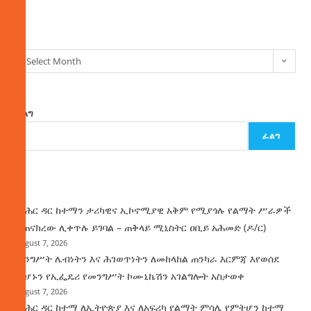
ክምችት
Select Month
ፈልግ
ፈልግ
ዜና
የባሕር ዳር ከተማን ታሪካዊና ኢኮኖሚያዊ አቅም የሚያጎሉ የልማት ሥራዎች
ተጠናክረው ሊቀጥሉ ይገባል – ጠቅላይ ሚኒስትር ዐቢይ አሕመድ (ዶ/ር)
August 7, 2026
መንግሥት ሌብነትን እና ሕገወጥነትን ለመከላከል ጠንካራ እርምጃ እየወሰደ
መሆኑን የኢፌዴሪ የመንግሥት ኮሙኒኬሽን አገልግሎት አስታወቀ
August 7, 2026
የባሕር ዳር ከተማ ለኢትዮጵያ እና ለአፍሪካ የልማት ምሳሌ የምትሆን ከተማ