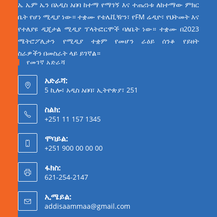
ኤ ኤም ኤን በአዲስ አበባ ከተማ የማገኝ እና ተጠሪነቱ ለከተማው ምክር
ቤት የሆነ ሚዲያ ነው። ተቋሙ የቴሌቪዥን፣ የFM ሬዲዮ፣ የህትመት እና
የተለያዩ ዲጂታል ሚዲያ ፕላትፎርሞች ባለቤት ነው። ተቋሙ በ2023
ሜትሮፖሊታን የሚዲያ ተቋም የመሆን ራዕይ ሰንቆ የይዘት
ስራዎችን በመስራት ላይ ይገኛል።
የመገኛ አድራሻ
አድራሻ:
5 ኪሎ፣ አዲስ አበባ፣ ኢትዮጵያ፣ 251
ስልክ:
+251 11 157 1345
ሞባይል:
+251 900 00 00 00
ፋክስ:
621-254-2147
ኢሜይል:
addisaammaa@gmail.com