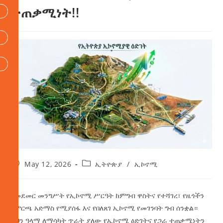
ተጠቃሚነት!!
May 12, 2026
ኢትዮጵያ
/
ኢኮኖሚ
የመደመር መንግሥት የኢኮኖሚ ሥርዓት ከምግብ ዋስትና የተሻገረ፣ የዜጎችን
የምርጫ አድማስ የሚያሰፋ እና የበለጸገ ኢኮኖሚ የመገንባት ግብ ሰንቋል።
ይህን ዓላማ ለማሳካት ጥራት ያለው የኢኮኖሚ ዕድገትና የጋራ ተጠቃሚነትን