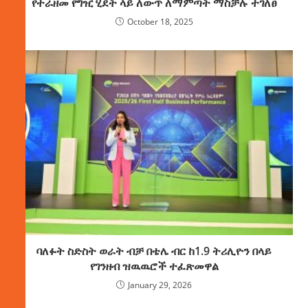
የተራዘመ የግዢ ሂደት ላይ ለውጥ ለማምጣት ማስቻሉ ተገለፀ
October 18, 2025
ባለፉት ስድስት ወራት ብቻ በቴሌ ብር ከ1.9 ትሪሊዮን በላይ
የገንዘብ ዝዉዉሮች ተፈጽመዋል
January 29, 2026