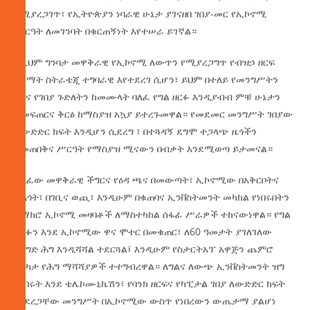
የሚያረጋገጥ፣ የኢትዮጵያን ነባራዊ ሁኔታ ያገናዘበ ገበያ-መር የኢኮኖሚ
ሥርዓት ለመገንባት በቁርጠኝነት እየተሠራ ይገኛል።
ለዚህም ግንባታ መዋቅራዊ የኢኮኖሚ ለውጥን የሚያረጋግጥ የብዝኃ ዘርፍ
የልማት ስትራቴጂ ተግባራዊ እየተደረገ ሲሆን፣ ይህም በተለይ የመንግሥትን
ሚና የገበያ ጉድለትን ከመሙላት ባለፈ የግል ዘርፉ እንዲያብብ ምቹ ሁኔታን
ከመፍጠርና ቅርፅ ከማስያዝ አኳያ ይተረጉመዋል። የመደመር መንግሥት ገበያው
ለውድድር ክፍት እንዲሆን ሲደረግ ፣ በተጓዳኝ ደግሞ ተጋላጭ ዜጎችን
የመጠበቅና ሥርዓት የማስያዝ ሚናውን በብቃት እንደሚወጣ ይታመናል።
ካለፈው መዋቅራዊ ችግርና የዕዳ ጫና በመውጣት፣ ኢኮኖሚው በአቅርቦትና
ፍላጎት፣ በገቢና ወጪ፣ እንዲሁም በቁጠባና ኢንቨስትመንት መካከል የነበሩበትን
የማክሮ ኢኮኖሚ መዛባቶች ለማስተካከል ሰፋፊ ሥራዎች ተከናውነዋል። የግል
ዘርፉን እንደ ኢኮኖሚው ዋና ሞተር በመቁጠር፣ ለ60 ዓመታት ያገለገለው
የንግድ ሕግ እንዲሻሻል ተደርጓል፤ እንዲሁም የስታርትአፕ አዋጅን ጨምሮ
በርካታ የሕግ ማሻሻያዎች ተተግብረዋል። ለግልና ለውጭ ኢንቨስትመንት ዝግ
የነበሩት እንደ ቴሌኮሙኒኬሽን፣ የባንክ ዘርፍና የካፒታል ገበያ ለውድድር ክፍት
መደረጋቸው መንግሥት በኢኮኖሚው ውስጥ የነበረውን ውጤታማ ያልሆነ