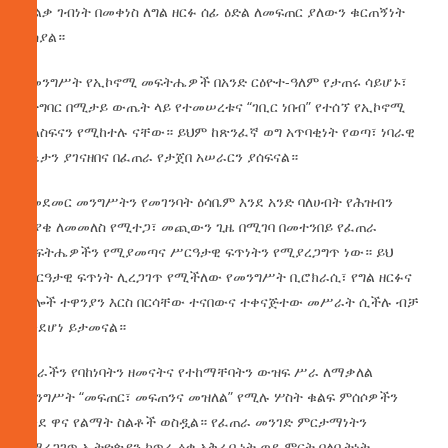
ጣልቃ ገብነት በመቀነስ ለግል ዘርፉ ሰፊ ዕድል ለመፍጠር ያለውን ቁርጠኝነት
ያሳያል።
የመንግሥት የኢኮኖሚ መፍትሔዎች በአንድ ርዕዮተ-ዓለም የታጠሩ ሳይሆኑ፣
በተግባር በሚታይ ውጤት ላይ የተመሠረቱና “ገቢር ነበብ” የተሰኘ የኢኮኖሚ
ፍልስፍናን የሚከተሉ ናቸው። ይህም ከጽንፈኛ ወግ አጥባቂነት የወጣ፣ ነባራዊ
ሁኔታን ያገናዘበና በፈጠራ የታጀበ አሠራርን ያሰፍናል።
የመደመር መንግሥትን የመገንባት ዕሳቤም እንደ አንድ ባለሀብት የሕዝብን
ጥያቄ ለመመለስ የሚተጋ፣ መጪውን ጊዜ በሚገባ በመተንበይ የፈጠራ
መፍትሔዎችን የሚያመጣና ሥርዓታዊ ፍጥነትን የሚያረጋግጥ ነው። ይህ
ሥርዓታዊ ፍጥነት ሊረጋገጥ የሚችለው የመንግሥት ቢሮክራሲ፣ የግል ዘርፉና
ሌሎች ተዋንያን እርስ በርሳቸው ተናበውና ተቀናጅተው መሥራት ሲችሉ ብቻ
እንደሆነ ይታመናል።
ሀገራችን የባከነባትን ዘመናትና የተከማቸባትን ውዝፍ ሥራ ለማቃለል
መንግሥት “መፍጠር፣ መፍጠንና መዝለል” የሚሉ ሦስት ቁልፍ ምሰሶዎችን
እንደ ዋና የልማት ስልቶች ወስዷል። የፈጠራ መንገድ ምርታማነትን
በማረጋገጥ ኢትዮጵያን ከጥሬ ዕቃ አቅራቢነት ወደ ምርት ባለቤትነት