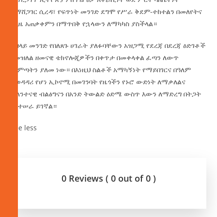
ለማሸጋገር ሲረዳ፣ የፍጥነት መንገድ ደግሞ የሥራ ቅደም-ተከተልን በመለየትና
የጊዜ አጠቃቀምን በማጥበቅ የኋላውን ለማካካስ ያስችላል።
የዝላይ መንገድ የበለጸጉ ሀገራት ያለፉባቸውን አዝጋሚ የደረጃ በደረጃ ዕድገቶች
በመዝለል ዘመናዊ ቴክኖሎጂዎችን በቀጥታ በመቀላቀል ፈጣን ለውጥ
ማምጣትን ያለመ ነው። በእነዚህ ስልቶች አማካኝነት የማይበገርና በዓለም
ተወዳዳሪ የሆነ ኢኮኖሚ በመገንባት የዜጎችን የኑሮ ውድነት ለማቃለልና
ሁለንተናዊ ብልፅግናን በአንድ ትውልድ ዕድሜ ውስጥ እውን ለማድረግ በትጋት
እየተሠራ ይገኛል።
See less
0 Reviews ( 0 out of 0 )