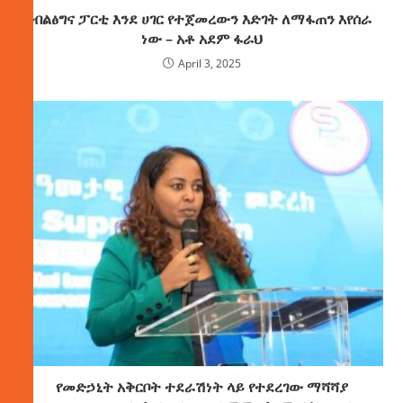
ብልፅግና ፓርቲ እንደ ሀገር የተጀመረውን እድገት ለማፋጠን እየሰራ
ነው – አቶ አደም ፋራህ
April 3, 2025
የመድኃኒት አቅርቦት ተደራሽነት ላይ የተደረገው ማሻሻያ