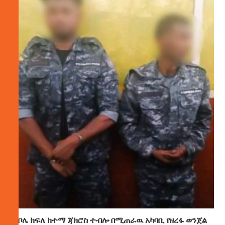
ቦሌ ክፍለ ከተማ ጃክሮስ ተብሎ በሚጠራዉ አካባቢ የዘረፋ ወንጀል