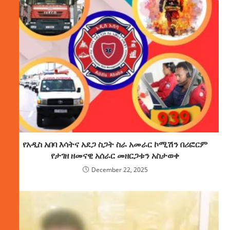
የአዲስ አበባ እሳትና አደጋ ስጋት ስራ አመራር ኮሚሽን በሪፎርም
የታገዘ ዘመናዊ አሰራር መዘርጋቱን አስታወቀ
December 22, 2025