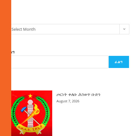
ክምችት
Select Month
ፈልግ
ፈልግ
ዜና
ጦርነት ቀለቡ ሕገወጥ ቡድን
August 7, 2026