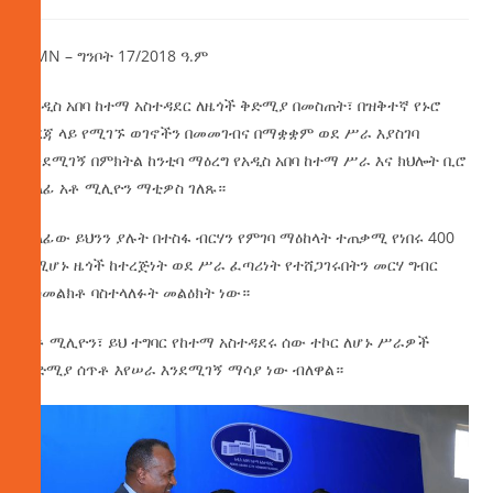
AMN – ግንቦት 17/2018 ዓ.ም
የአዲስ አበባ ከተማ አስተዳደር ለዜጎች ቅድሚያ በመስጠት፣ በዝቅተኛ የኑሮ
ደረጃ ላይ የሚገኙ ወገኖችን በመመገብና በማቋቋም ወደ ሥራ እያስገባ
እንደሚገኝ በምክትል ከንቲባ ማዕረግ የአዲስ አበባ ከተማ ሥራ እና ክህሎት ቢሮ
ኃላፊ አቶ ሚሊዮን ማቲዎስ ገለጹ።
ኃላፊው ይህንን ያሉት በተስፋ ብርሃን የምገባ ማዕከላት ተጠቃሚ የነበሩ 400
የሚሆኑ ዜጎች ከተረጅነት ወደ ሥራ ፈጣሪነት የተሸጋገሩበትን መርሃ ግብር
አስመልክቶ ባስተላለፉት መልዕክት ነው።
አቶ ሚሊዮን፣ ይህ ተግባር የከተማ አስተዳደሩ ሰው ተኮር ለሆኑ ሥራዎች
ቅድሚያ ሰጥቶ እየሠራ እንደሚገኝ ማሳያ ነው ብለዋል።