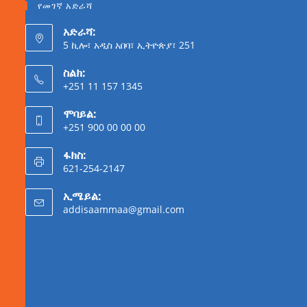
የመገኛ አድራሻ
አድራሻ:
5 ኪሎ፣ አዲስ አበባ፣ ኢትዮጵያ፣ 251
ስልክ:
+251 11 157 1345
ሞባይል:
+251 900 00 00 00
ፋክስ:
621-254-2147
ኢሜይል:
addisaammaa@gmail.com