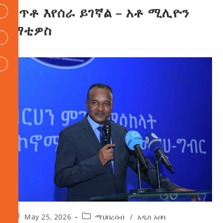
ሰጥቶ እየሰራ ይገኛል – አቶ ሚሊዮን
ማቲዎስ
May 25, 2026
ማህበረሰብ
/
አዲስ አበባ