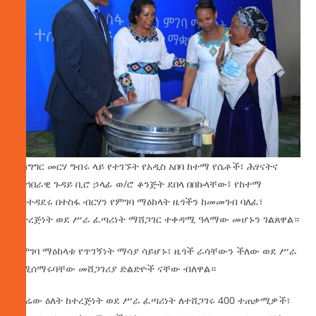
በሽግግር መርሃ ግብሩ ላይ የተገኙት የአዲስ አበባ ከተማ የሴቶች፣ ሕፃናትና
ማኅበራዊ ጉዳይ ቢሮ ኃላፊ ወ/ሮ ቆንጅት ደበላ በበኩላቸው፤ የከተማ
አስተዳደሩ በተስፋ ብርሃን የምገባ ማዕከላት ዜጎችን ከመመገብ ባለፈ፣
ከተረጅነት ወደ ሥራ ፈጣሪነት ማሸጋገር ተቀዳሚ ዓላማው መሆኑን ገልጸዋል።
የምገባ ማዕከላቱ የጥገኝነት ማሳያ ሳይሆኑ፣ ዜጎች ራሳቸውን ችለው ወደ ሥራ
የሚሰማሩባቸው መሸጋገሪያ ድልድዮች ናቸው ብለዋል።
በዛሬው ዕለት ከተረጅነት ወደ ሥራ ፈጣሪነት ለተሸጋገሩ 400 ተጠቃሚዎች፣