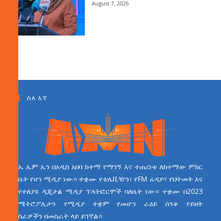
August 7, 2026
ስለ እኛ
ኤ ኤም ኤን በአዲስ አበባ ከተማ የማገኝ እና ተጠሪነቱ ለከተማው ምክር
ቤት የሆነ ሚዲያ ነው። ተቋሙ የቴሌቪዥን፣ የFM ሬዲዮ፣ የህትመት እና
የተለያዩ ዲጂታል ሚዲያ ፕላትፎርሞች ባለቤት ነው። ተቋሙ በ2023
ሜትሮፖሊታን የሚዲያ ተቋም የመሆን ራዕይ ሰንቆ የይዘት
ስራዎችን በመስራት ላይ ይገኛል።