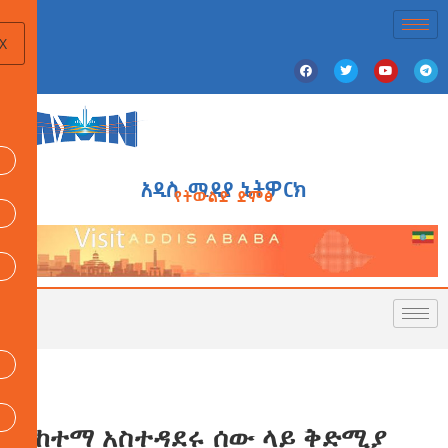
X
አዲስ ሚዲያ ኔትዎርክ
የትውልድ ድምፅ
የከተማ አስተዳደሩ ሰው ላይ ቅድሚያ