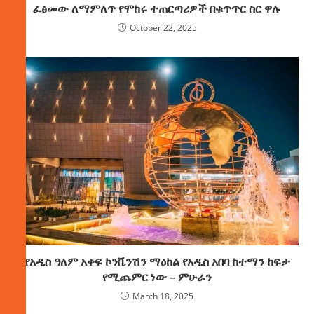
ፈፅመው ለማምለጥ የሞከሩ ተጠርጣሪዎች በቁጥጥር ስር ዋሉ
October 22, 2025
የአዲስ ዓለም አቀፍ ኮንቬንሽን ማዕከል የአዲስ አበባ ከተማን ከፍታ
የሚጨምር ነው – ምሁራን
March 18, 2025