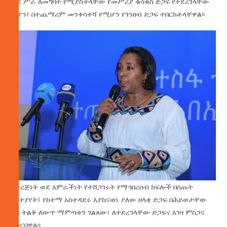
ወደ ሥራ ለመግባት የሚያስችላቸው የመሥሪያ ቁሳቁስ ድጋፍ የተደረገላቸው
ሲሆን፤ በተጨማሪም መንቀሳቀሻ የሚሆን የገንዘብ ድጋፍ ተበርክቶላቸዋል፡፡
ከተረጅነት ወደ አምራችነት የተሸጋገሩት የማኅበረሰብ ክፍሎች በሰጡት
አስተያየት፤ የከተማ አስተዳደሩ እያከናወነ ያለው ዘላቂ ድጋፍ በሕይወታቸው
ላይ ትልቅ ለውጥ ማምጣቱን ገልጸው፣ ለተደረገላቸው ድጋፍና እገዛ ምስጋና
አቅርበዋል፡፡