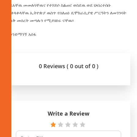
ቀዬአቸዉ መመለሳቸዉና የተሃድሶ ስልጠና ወስደዉ ወደ ህብረተሰቡ
መቀላቀላቸዉ ኢትዮጵያ ዉስጥ የሰለጠነ ዴሞክራሲያዊ ሥርዓትን ለመገንባት
ትልቅ መሰረት መጣሉን የሚያበስሩ ናቸዉ፡፡
በወንድማገኝ አሰፋ
0 Reviews ( 0 out of 0 )
Write a Review