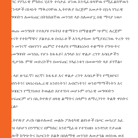
ባሻገር የሃገራዊ ምክክሩ ሂደት ተሳታፊ ሆነዉ እንዲፈቱላቸዉ የሚፈልጓቸዉን
አጀንዳዎች በነጻነት ማቅረባቸዉ ኢትዮጵያ ከረጅም አመታት በኋላ ሃገራዊ
መግባባትን ለመፍጠር በትክክለኛዉ መንገድ ላይ ስለመሆኗ በቂ ማሳያ ነዉ፡፡
የለዉጡ መንግስት የተለያዩ የፍትህ ተቋማትን በማቋቋም ጭምር ለረጅም
ዘመናት የተከማቹና ያልተፈቱ ስብራቶች እንዲታከሙ ከሚያደርገዉ ጥረት ጎን
ለጎን መገናኛ ብዙሃንን ጨምሮ የተለያዩ የማህበረሰብ ተቋማት የግጭትና
ያለመግባባት መንስኤ የሆኑ ከፋፋይ፤ አግላይ እና ዋልታ ረገጥ እሳቤዎችን
እንዲታገሉ ምቹ መድረኮችን በመፍጠር ሃላፊነቱን በመወጣት ላይ ይገኛል፡፡
ዛሬ ላይ ጽንፈኛ፤ ዘረኛ፤ ከፋፋይ እና ዋልታ ረገጥ እሳቤዎችን የሚጸየፍ፤
ብዝሃነትን፤ ህብረብሔራዊ አንድነትን፤ አብሮነትን፤ ወንድማማችነትን እና
መከባበርን የሚገነዘብ ትዉልድ እየተገነባ መሆኑም ሀገራዊ መግባባትን
ለመፍጠርም ሆነ በኢትዮጵያ ዘላቂ ልማትና ሰላምን ለማረጋገጥ ትልቅ ዋስትና
ሆኗል፡፡
በኢትዮጵያ ታሪክ ባልተለመደ መልኩ ፖለቲካዊ ልዩነቶች በጦር መሳሪያ አፈ
ሙዝ ሳይሆን በንግግርና በምክክር እንደሚፈቱ የተገነዘቡ አንዳንድ የታጠቁ
ሃይሎች ከግጭትና ከጦርነት ይልቅ በሰለማዊ መንገድ ለመታገል ወስነዉ ወደ