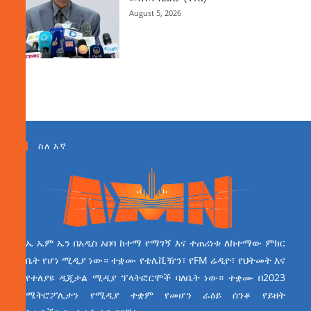
August 5, 2026
ስለ እኛ
ኤ ኤም ኤን በአዲስ አበባ ከተማ የማገኝ እና ተጠሪነቱ ለከተማው ምክር
ቤት የሆነ ሚዲያ ነው። ተቋሙ የቴሌቪዥን፣ የFM ሬዲዮ፣ የህትመት እና
የተለያዩ ዲጂታል ሚዲያ ፕላትፎርሞች ባለቤት ነው። ተቋሙ በ2023
ሜትሮፖሊታን የሚዲያ ተቋም የመሆን ራዕይ ሰንቆ የይዘት