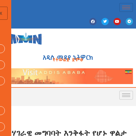
X
አዲስ ሚዲያ ኔትዎርክ
የትውልድ ድምፅ
ለሃገራዊ መግባባት እንቅፋት የሆኑ ዋልታ