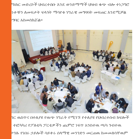
የምክክር መድረኮች ህብረተሰቡ እንደ ወንድማማች ህዝብ ቁጭ ብሎ ተነጋግሮ
ልዩነቶቹን ለመፍታት ፍላጎት ማሳየቱ ሃገራዊ መግባባት መፍጠር እንደሚቻል
በተግባር አስመስክሯል፡፡
በሃገር ዉስጥና በተለያዩ የዉጭ ሃገራት የሚገኙ የተለያዩ የህብረተሰብ ክፍሎች
እና ተፎካካሪ የፖለቲካ ፓርቲዎችን ጨምሮ ነፍጥ አንስተዉ ጫካ ገብተዉ
ሲታገሉ የነበሩ ኃይሎች ሳይቀሩ ሰላማዊ መንገድን መርጠዉ ከመመለሳቸዉም