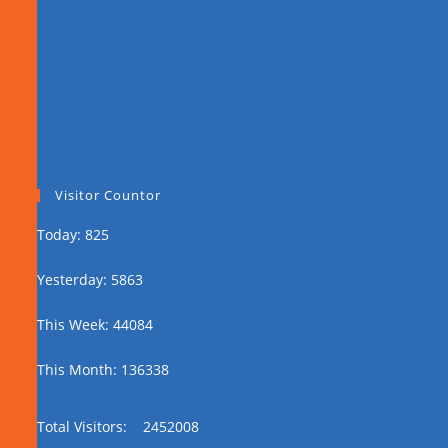
Visitor Countor
Today: 825
Yesterday: 5863
This Week: 44084
This Month: 136338
Total Visitors:
2452008