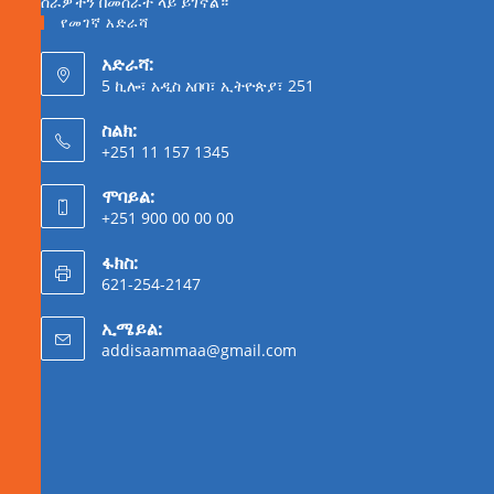
ስራዎችን በመስራት ላይ ይገኛል።
የመገኛ አድራሻ
አድራሻ:
5 ኪሎ፣ አዲስ አበባ፣ ኢትዮጵያ፣ 251
ስልክ:
+251 11 157 1345
ሞባይል:
+251 900 00 00 00
ፋክስ:
621-254-2147
ኢሜይል:
addisaammaa@gmail.com