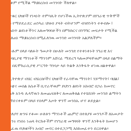
መቆም የሚችል ማህበረሰብ መገንባት ችለዋል፡፡
የጥቁር ህዝቦች የነጻነት ተምሳሌት የሆነችዉ ኢትዮጵያም በሃገራዊ ጥቅሞች
ላይ የማይደራደር ጠንካራ ህዝብ ያላት ብትሆንም ብዝሃነትን ተቀብሎ ፤
የዉስጥ ልዩነቶችንና አለመግባባቶችን በምክክርና በንግግር መፍታት የሚችል
የሰለጠነ ማህበረሰብ በሚፈለገዉ መንገድ መገንባት አልቻለችም፡፡
ከሁሉም በላይ ባለፉት ዓመታት በሁለት መንገድ የተቀነቀኑት ሃገራዊ እና
አካባቢያዊ ማንነቶች ማንንም አሸናፊ ማድረግ ካለመቻላቸዉም በላይ በልማት
እና በዴሞክራሲያዊ ሥርዓት ግንባታ ላይ ትልቅ እንቅፋት ሆነዉ ዘልቀዋል፡፡
የኢትዮጵያ ብሄር ብሄረሰቦችና ህዝቦች የራሳቸዉ ማንነት፤ ሃይማኖት፤ ባህል፤
ቋንቋና መሰል እሴቶች ቢኖራቸዉም ይህንን ልዩነት አክብሮ በጋራ ከመኖር
ይልቅ አንዱ ሌላኛዉን ለመጨፍለቅና ለመጠቅለል የተሄደበት መንገድ ልማትን
ከማደናቀፉም በላይ የሰላም እጦት ዋንኛ መንስኤ ሆኖ ቆይቷል፡፡
በተለያየ ጽንፍ የቆሙ ሁለቱን ማንነቶች ጨምሮ በተለያዩ መንገዶች ለአመታት
ሲነገሩ የነበሩ ነጠላ ትርክቶችም የሃገራዊ መግባባት ዋንኛ እንቅፋት ከመሆን
አልፈዉ የህዝቦችን አብሮ መኖር በተደጋጋሚ እስከመፈተን ደርሰዋል፡፡