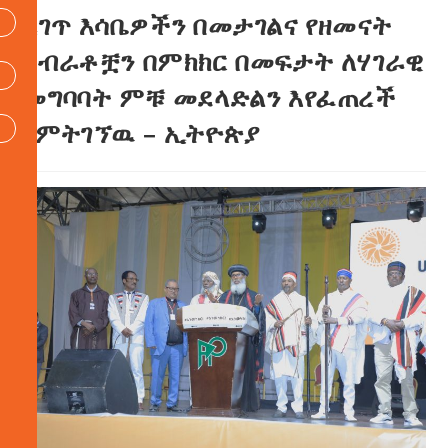
ረገጥ እሳቤዎችን በመታገልና የዘመናት
ስብራቶቿን በምክክር በመፍታት ለሃገራዊ
መግባባት ምቹ መደላድልን እየፈጠረች
የምትገኘዉ – ኢትዮጵያ