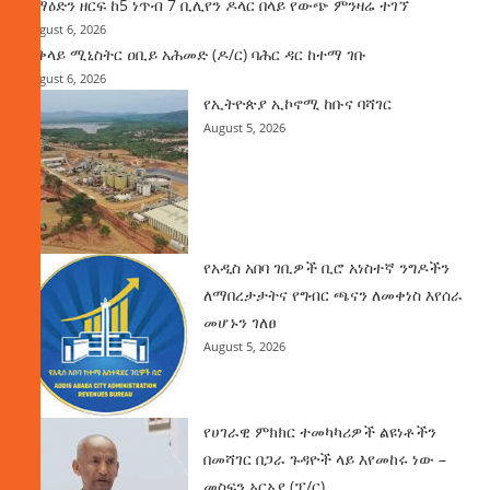
ከማዕድን ዘርፍ ከ5 ነጥብ 7 ቢሊየን ዶላር በላይ የውጭ ምንዛሬ ተገኘ
August 6, 2026
ጠቅላይ ሚኒስትር ዐቢይ አሕመድ (ዶ/ር) ባሕር ዳር ከተማ ገቡ
August 6, 2026
የኢትዮጵያ ኢኮኖሚ ከቡና ባሻገር
August 5, 2026
የአዲስ አበባ ገቢዎች ቢሮ አነስተኛ ንግዶችን
ለማበረታታትና የግብር ጫናን ለመቀነስ እየሰራ
መሆኑን ገለፀ
August 5, 2026
የሀገራዊ ምክክር ተመካካሪዎች ልዩነቶችን
በመሻገር በጋራ ጉዳዮች ላይ እየመከሩ ነው –
መስፍን አርአያ (ፕ/ር)