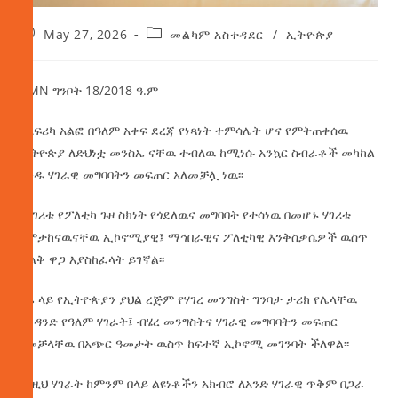
May 27, 2026
መልካም አስተዳደር
/
ኢትዮጵያ
AMN ግንቦት 18/2018 ዓ.ም
ከአፍሪካ አልፎ በዓለም አቀፍ ደረጃ የነጻነት ተምሳሌት ሆና የምትጠቀሰዉ
ኢትዮጵያ ለድህነቷ መንስኤ ናቸዉ ተብለዉ ከሚነሱ አንኳር ስብራቶች መካከል
አንዱ ሃገራዊ መግባባትን መፍጠር አለመቻሏ ነዉ፡፡
የሃገሪቱ የፖለቲካ ጉዞ ስክነት የጎደለዉና መግባባት የተሳነዉ በመሆኑ ሃገሪቱ
በምታከናዉናቸዉ ኢኮኖሚያዊ፤ ማኅበራዊና ፖለቲካዊ እንቅስቃሴዎች ዉስጥ
ትልቅ ዋጋ እያስከፈላት ይገኛል፡፡
ዛሬ ላይ የኢትዮጵያን ያህል ረጅም የሃገረ መንግስት ግንባታ ታሪክ የሌላቸዉ
አንዳንድ የዓለም ሃገራት፤ ብሄረ መንግስትና ሃገራዊ መግባባትን መፍጠር
በመቻላቸዉ በአጭር ዓመታት ዉስጥ ከፍተኛ ኢኮኖሚ መገንባት ችለዋል፡፡
እነዚህ ሃገራት ከምንም በላይ ልዩነቶችን አክብሮ ለአንድ ሃገራዊ ጥቅም በጋራ