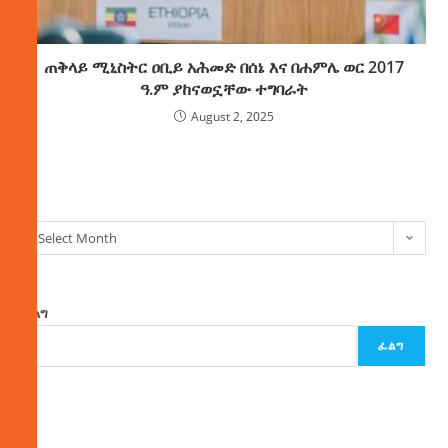
ጠቅላይ ሚኒስትር ዐቢይ አሕመድ በሰኔ እና በሐምሌ ወር 2017
ዓ.ም ያከናወኗቸው ተግባራት
August 2, 2025
ክምችት
Select Month
ፈልግ
ፈልግ
ዜና