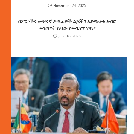
November 24, 2025
በፖርኮችና መዝናኛ ሥፍራዎች ልጆችን እያጫወቱ አብሮ
መዝናናት አዲሱ የመዲናዋ ገጽታ
June 18, 2026