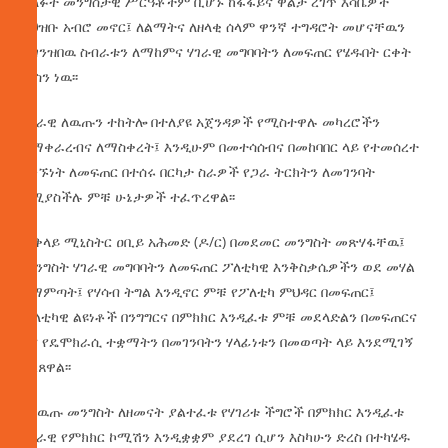
ያለፉት መንግስታዊ ሥርዓቶችም ቢሆኑ ከፋፋይና ዋልታ ረገጥ እሳቤዎች
ለህዝቡ አብሮ መኖር፤ ለልማትና ለዘላቂ ሰላም ዋንኛ ተግዳሮት መሆናቸዉን
ተገንዝበዉ ስብራቱን ለማከምና ሃገራዊ መግባባትን ለመፍጠር የሄዱበት ርቀት
ዉስን ነዉ፡፡
ሃገራዊ ለዉጡን ተከትሎ በተለያዩ አጀንዳዎች የሚስተዋሉ መካረሮችን
ለማቀራረብና ለማስቀረት፤ እንዲሁም በመተሳሰብና በመከባበር ላይ የተመሰረተ
ግንኙነት ለመፍጠር በተሰሩ በርካታ ስራዎች የጋራ ትርክትን ለመገንባት
የሚያስችሉ ምቹ ሁኔታዎች ተፈጥረዋል፡፡
ጠቅላይ ሚኒስትር ዐቢይ አሕመድ (ዶ/ር) በመደመር መንግስት መጽሃፋቸዉ፤
መንግስት ሃገራዊ መግባባትን ለመፍጠር ፖለቲካዊ እንቅስቃሴዎችን ወደ መሃል
በማምጣት፤ የሃሳብ ትግል እንዲኖር ምቹ የፖለቲካ ምህዳር በመፍጠር፤
ፖለቲካዊ ልዩነቶች በንግግርና በምክክር እንዲፈቱ ምቹ መደላድልን በመፍጠርና
እና የዴሞክራሲ ተቋማትን በመገንባትን ሃላፊነቱን በመወጣት ላይ እንደሚገኝ
ገልጸዋል፡፡
የለዉጡ መንግስት ለዘመናት ያልተፈቱ የሃገሪቱ ችግሮች በምክክር እንዲፈቱ
ሃገራዊ የምክክር ኮሚሽን እንዲቋቋም ያደረገ ሲሆን እስካሁን ድረስ በተካሄዱ