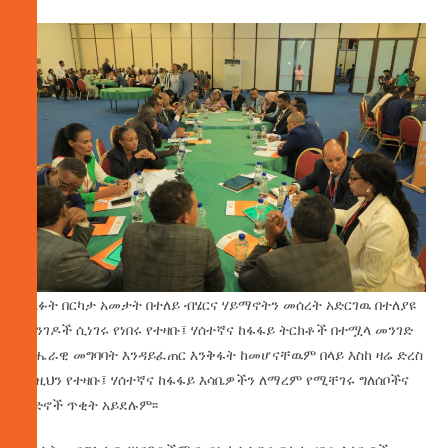
ላለፉት በርካታ አመታት በተለይ ብሄርና ሃይማኖትን መሰረት አድርገዉ በተለያዩ
መንገዶች ሲነገሩ የነበሩ የተዛቡ፤ ሃሰተኛና ከፋፋይ ትርክቶች በተሟላ መንገድ
ብሔራዊ መግባባት እንዳይፈጠር እንቅፋት ከመሆናቸዉም በላይ እስከ ዛሬ ድረስ
እነዚህን የተዛቡ፤ ሃሰተኛና ከፋፋይ እሳቤዎችን ለማረም የሚቸገሩ ግለሰቦችና
ቡድኖች ጥቂት አይደሉም፡፡