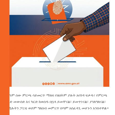
ማንም ሰው ምርጫ ሳይመርጥ ማለፍ የለበትም ያሉት አባገዳ ፍቃዱ፣ የምርጫ
ካርድ መውሰድ እና ካርድ ከወሰዱ በኋላ ይመቸናል፣ ይመጥነናል፣ ያገለግለናል፣
የሚሉትን ፓርቲ ወይም ግለሰብ መምረጥ በጣም አስፈላጊ መሆኑን አንስተዋል።