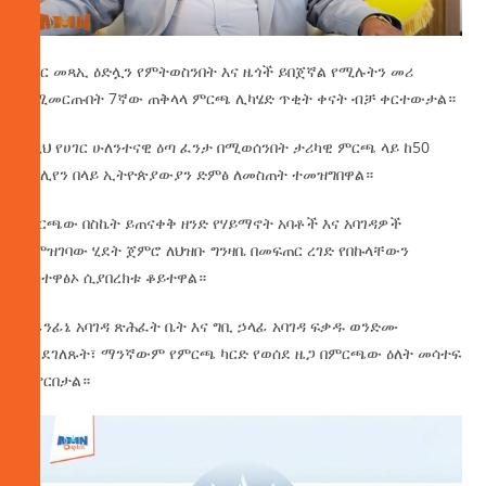
ሀገር መጻኢ ዕድሏን የምትወስንበት እና ዜጎች ይበጀኛል የሚሉትን መሪ
የሚመርጡበት 7ኛው ጠቅላላ ምርጫ ሊካሄድ ጥቂት ቀናት ብቻ ቀርተውታል።
በዚህ የሀገር ሁለንተናዊ ዕጣ ፈንታ በሚወሰንበት ታሪካዊ ምርጫ ላይ ከ50
ሚሊየን በላይ ኢትዮጵያውያን ድምፅ ለመስጠት ተመዝግበዋል።
ምርጫው በስኬት ይጠናቀቅ ዘንድ የሃይማኖት አባቶች እና አባገዳዎች
ከምዝገባው ሂደት ጀምሮ ለህዝቡ ግንዛቤ በመፍጠር ረገድ የበኩላቸውን
አስተዋፅኦ ሲያበረክቱ ቆይተዋል።
የፊንፊኔ አባገዳ ጽሕፈት ቤት እና ግቢ ኃላፊ አባገዳ ፍቃዱ ወንድሙ
እንደገለጹት፣ ማንኛውም የምርጫ ካርድ የወሰደ ዜጋ በምርጫው ዕለት መሳተፍ
ይኖርበታል።