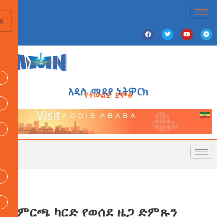
X
አዲስ ሚዲያ ኔትዎርክ
የትውልድ ድምፅ
የምርጫ ካርድ የወሰደ ዜጋ ድምጹን