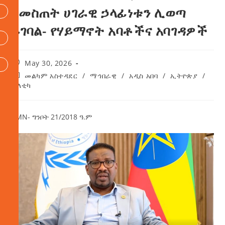
በመስጠት ሀገራዊ ኃላፊነቱን ሊወጣ
ይገባል- የሃይማኖት አባቶችና አባገዳዎች
May 30, 2026
መልካም አስተዳደር
/
ማኅበራዊ
/
አዲስ አበባ
/
ኢትዮጵያ
/
ፖለቲካ
AMN- ግንቦት 21/2018 ዓ.ም