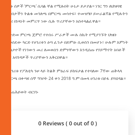
ብዙ ሰዎች ‘ምርጫ’ ሲባል ቸል የሚሉበት ሁኔታ ይታያል። ነገር ግን ለህዝባዊ
መብታችን ትልቁ መገለጫ በምርጫ መሳተፍ፣ ተመዝግቦ ይሠራልኛል የሚሉትን
መሪ በነጻነት መምረጥ ነው ሲሉ ጥሪያቸውን አስተላልፈዋል።
ከቅድመ ምርጫ ጀምሮ የተሰሩ ሥራዎች ሙሉ ስኬት የሚያገኙት ህዝቡ
በወሰደው ካርድ የሀገሪቱን ዕጣ ፈንታ በድምፁ ሲወስን በመሆኑ፣ ሁሉም እምነት
ተከታዮች የነገውን መሪ ለመወሰን ድምፃቸውን እንዲሰጡ የሃይማኖት አባቶች
እና አባገዳዎች ጥሪያቸውን አቅርበዋል።
የሀገሪቱ የፖለቲካ ጉዞ ላይ ትልቅ ምዕራፍ ይከፍታል የተባለው 7ኛው ጠቅላላ
ምርጫ በቀጣዩ ሰኞ ግንቦት 24 ቀን 2018 ዓ.ም በመላ ሀገሪቱ በይፋ ይካሄዳል።
በፍሬሕይወት ብርሃኑ
0 Reviews ( 0 out of 0 )