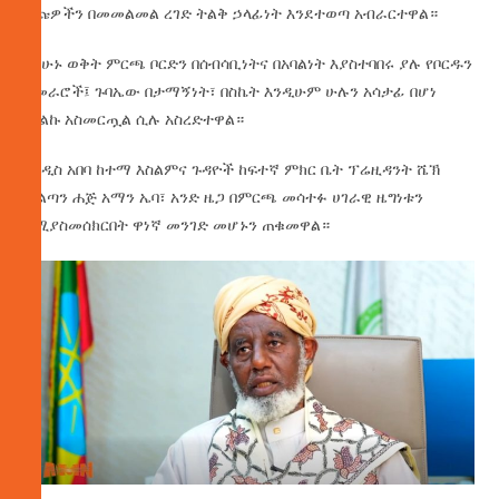
ዕጩዎችን በመመልመል ረገድ ትልቅ ኃላፊነት እንደተወጣ አብራርተዋል።
በአሁኑ ወቅት ምርጫ ቦርድን በሰብሳቢነትና በአባልነት እያስተባበሩ ያሉ የቦርዱን
አመራሮች፤ ጉባኤው በታማኝነት፣ በስኬት እንዲሁም ሁሉን አሳታፊ በሆነ
መልኩ አስመርጧል ሲሉ አስረድተዋል።
የአዲስ አበባ ከተማ እስልምና ጉዳዮች ከፍተኛ ምክር ቤት ፕሬዚዳንት ሼኽ
ሱልጣን ሐጅ አማን ኤባ፣ አንድ ዜጋ በምርጫ መሳተፉ ሀገራዊ ዜግነቱን
የሚያስመሰክርበት ዋነኛ መንገድ መሆኑን ጠቁመዋል።