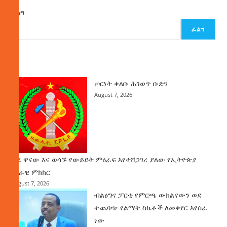
ፈልግ
ፈልግ
ዜና
ጦርነት ቀለቡ ሕገወጥ ቡድን
August 7, 2026
ወደ ዋናው እና ወሳኙ የውይይት ምዕራፍ እየተሸጋገረ ያለው የኢትዮጵያ
ሀገራዊ ምክክር
August 7, 2026
ብልፅግና ፓርቲ የምርጫ ውክልናውን ወደ
ተጨባጭ የልማት ስኬቶች ለመቀየር እየሰራ
ነው