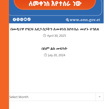
በመዲናዋ የጎርፍ አደጋ ስጋትን ለመቀነስ እየተሰራ መሆኑ ተገለጸ
April 30, 2025
በስም ልክ መፍካት
July 20, 2024
ክምችት
Select Month