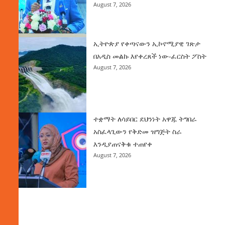
August 7, 2026
ኢትዮጵያ የቀጣናውን ኢኮኖሚያዊ ገጽታ
በአዲስ መልኩ እየቀረጸች ነው-ፈርስት ፖስት
August 7, 2026
ተቋማት ለሳይበር ደህንነት አዋጁ ትግበራ
አስፈላጊውን የቅድመ ዝግጅት ስራ
እንዲያጠናቅቁ ተጠየቀ
August 7, 2026