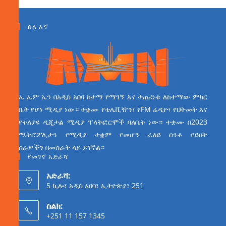
ስለ እኛ
ኤ ኤም ኤን በአዲስ አበባ ከተማ የማገኝ እና ተጠሪነቱ ለከተማው ምክር
ቤት የሆነ ሚዲያ ነው። ተቋሙ የቴሌቪዥን፣ የFM ሬዲዮ፣ የህትመት እና
የተለያዩ ዲጂታል ሚዲያ ፕላትፎርሞች ባለቤት ነው። ተቋሙ በ2023
ሜትሮፖሊታን የሚዲያ ተቋም የመሆን ራዕይ ሰንቆ የይዘት
ስራዎችን በመስራት ላይ ይገኛል።
የመገኛ አድራሻ
አድራሻ:
5 ኪሎ፣ አዲስ አበባ፣ ኢትዮጵያ፣ 251
ስልክ:
+251 11 157 1345