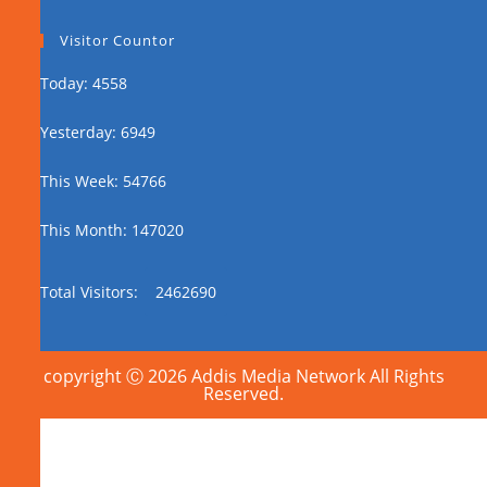
Visitor Countor
Today: 4558
Yesterday: 6949
This Week: 54766
This Month: 147020
Total Visitors:
2462690
copyright Ⓒ 2026 Addis Media Network All Rights
Reserved.