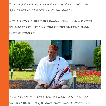
መምረጥ ግዴታችን ብቻ ሳይሆን ነገአችንን፣ ሀገራችንን፣ ራሳችንን እና
እድገታችንን በማሰብ የምናደርገው ውሳኔ ነው ብለዋል።
የሃይማኖት ተቋማት ለህዝቡ ግንዛቤ ከመስጠት ባሻገር፣ ብሔራዊ ምርጫ
ቦርድን በገለልተኝነትና በጥንካሬ የማደራጀት የህግ ድርሻቸውን ሲወጡ
መቆየታቸው ተገልጿል።
የኢትዮጵያ የሃይማኖት ተቋማት ጉባኤ ዋና ጸሐፊ ቀሲስ ታጋይ ታደሰ
በበኩላቸው፣ ጉባኤው በአዋጅ በተሰጠው ስልጣን መሰረት የምርጫ ቦርድ