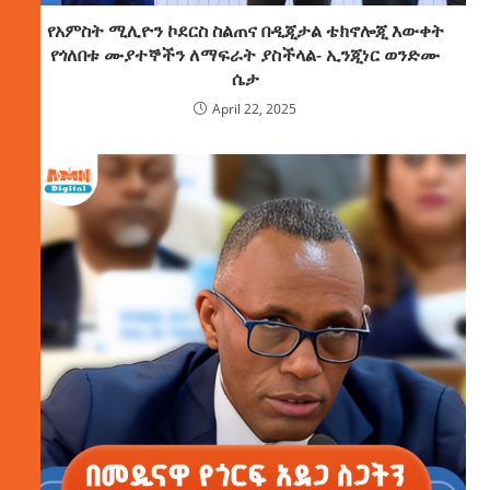
የአምስት ሚሊዮን ኮደርስ ስልጠና በዲጂታል ቴክኖሎጂ እውቀት
የጎለበቱ ሙያተኞችን ለማፍራት ያስችላል- ኢንጂነር ወንድሙ
ሴታ
April 22, 2025