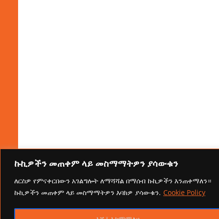
ኩኪዎችን መጠቀም ላይ መስማማትዎን ያሳውቁን
ለርስዎ የምናቀርበውን አገልግሎት ለማሻሻል በማሰብ ኩኪዎችን እንጠቀማለን።
ኩኪዎችን መጠቀም ላይ መስማማትዎን እባክዎ ያሳውቁን.
Cookie Policy
እሺ፤ እስማማለሁ