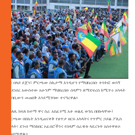
አቶ በላይ ደጀን፤ ምርጫው ስኬታማ እንዲሆን የማህበረሰቡ ተሳትፎ ወሳኝ
እንደነበረ አውስተው አሁንም ማህበረሰቡ ሰላምን ለማደፍረስ ከሚጥሩ አካላት
አካባቢውን መጠበቅ እንደሚገባው ተናግረዋል፡፡
‎የጉለሌ ክፍለ ከተማ ዋና ስራ አስፈፃሚ አቶ ወልዴ ወገሴ በበኩላቸው፤
ምርጫው በስኬት እንዲጠናቀቅ የፀጥታ ዘርፍ አካላትና የጥምር ኃይል ፖሊስ
አባላት፣ ደንብ ማስከበር ኦፊሰሮችንና የሰላም ሰራዊቱ ላደረጉት አስተዋጽኦ
አመስግነዋል።