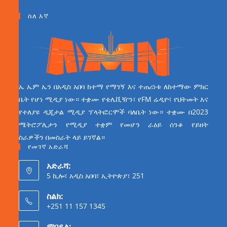
ስለ እኛ
ኤ ኤም ኤን በአዲስ አበባ ከተማ የማገኝ እና ተጠሪነቱ ለከተማው ምክር
ቤት የሆነ ሚዲያ ነው። ተቋሙ የቴሌቪዥን፣ የFM ሬዲዮ፣ የህትመት እና
የተለያዩ ዲጂታል ሚዲያ ፕላትፎርሞች ባለቤት ነው። ተቋሙ በ2023
ሜትሮፖሊታን የሚዲያ ተቋም የመሆን ራዕይ ሰንቆ የይዘት
ስራዎችን በመስራት ላይ ይገኛል።
የመገኛ አድራሻ
አድራሻ:
5 ኪሎ፣ አዲስ አበባ፣ ኢትዮጵያ፣ 251
ስልክ:
+251 11 157 1345
ሞባይል: