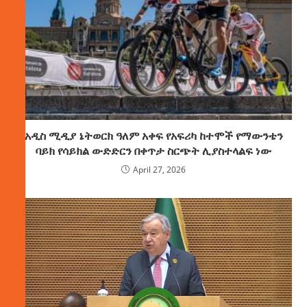
አዲስ ሚዲያ ኔትወርክ ዓለም አቀፍ የአፍሪካ ከተሞች የማውንቴን
ባይክ የሳይክል ውድድርን በቀጥታ ስርጭት ሊያስተላልፍ ነው
April 27, 2026