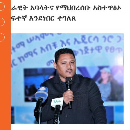
ሰራዊት አባላትና የማህበረሰቡ አስተዋፅኦ
ከፍተኛ እንደነበር ተገለጸ