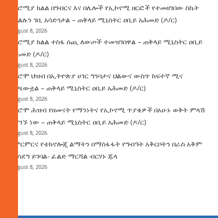
በኦሮሚያ ክልል በግብርና እና በሌሎች የኢኮኖሚ ዘርፎች የተመዘገበው ስኬት
የክልሉን ገቢ አሳድጎታል – ጠቅላይ ሚኒስትር ዐቢይ አሕመድ (ዶ/ር)
August 8, 2026
በኦሮሚያ ክልል ተስፋ ሰጪ ለውጦች ተመዝገበዋል – ጠቅላይ ሚኒስትር ዐቢይ
አሕመድ (ዶ/ር)
August 8, 2026
የኦሮሞ ህዝብ በኢትዮጵያ ሀገር ግንባታና ህልውና ውስጥ ከፍተኛ ሚና
ተጫውቷል – ጠቅላይ ሚኒስትር ዐቢይ አሕመድ (ዶ/ር)
August 8, 2026
የኦሮሞ ሕዝብ የዘመናት የማንነትና የኢኮኖሚ ጥያቄዎች በአሁኑ ወቅት ምላሽ
እያገኙ ነው – ጠቅላይ ሚኒስትር ዐቢይ አሕመድ (ዶ/ር)
August 8, 2026
የምርምርና የቴክኖሎጂ ልማትን በማስፋፋት የግብዓት አቅርቦትን በራስ አቅም
ማሳደግ ይገባል- ፊልድ ማርሻል ብርሃኑ ጁላ
August 8, 2026