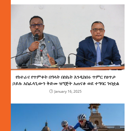
የከተራና የጥምቀት በዓላት በስኬት እንዲከበሩ ጥምር የፀጥታ
ኃይሉ አስፈላጊውን ቅድመ ዝግጅት አጠናቆ ወደ ተግባር ገብቷል
January 16, 2025