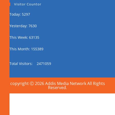
Visitor Countor
Today: 5297
Yesterday: 7630
This Week: 63135
This Month: 155389
Total Visitors:
2471059
copyright Ⓒ 2026 Addis Media Network All Rights
Reserved.