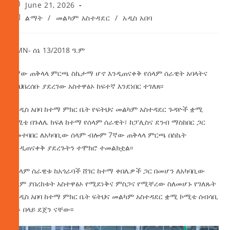
June 21, 2026
ልማት
/
መልካም አስተዳደር
/
አዲስ አበባ
AMN- ሰኔ 13/2018 ዓ.ም
7ኛው ጠቅላላ ምርጫ ስኬታማ ሆኖ እንዲጠናቀቅ የሰላም ሰራዊት አባላትና
ማህበረሰቡ ያደረገው አስተዋፅኦ ከፍተኛ እንደነበር ተገለጸ፡፡
የአዲስ አበባ ከተማ ምክር ቤት የፍትህና መልካም አስተዳደር ጉዳዮች ቋሚ
ኮሚቴ በጉለሌ ክፍለ ከተማ የሰላም ሰራዊት፣ ከፓሊስና ደንብ ማስከበር ጋር
በመተባበር ለአካባቢው ሰላም ብሎም 7ኛው ጠቅላላ ምርጫ በስኬት
እንዲጠናቀቅ ያደረጉትን ተሞክሮ ተመልክቷል፡፡
የሰላም ሰራዊቱ ከአጎራባች ሸገር ከተማ ቀበሌዎች ጋር በመሆን ለአካባቢው
ሰላም ያበረከቱት አስተዋፅኦ የሚደነቅና ምስጋና የሚቸረው ስለመሆኑ የገለጹት
የአዲስ አበባ ከተማ ምክር ቤት ፍትህና መልካም አስተዳደር ቋሚ ኮሚቴ ሰብሳቢ
አቶ በላይ ደጀን ናቸው፡፡