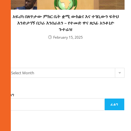
አፍሪካ በጸጥታው ምክር ቤት ቋሚ ውክልና እና ተገቢውን ፍትህ
እንድታገኝ በጋራ እንሰራለን – የተመድ ዋና ጸኃፊ አንቶኒዮ
ጉተሬዝ
February 15, 2025
ክምችት
Select Month
ፈልግ
ፈልግ
ዜና