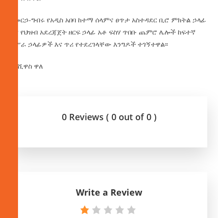
‎በመርኃ-ግብሩ የአዲስ አበባ ከተማ ሰላምና ፀጥታ አስተዳደር ቢሮ ምክትል ኃላፊ
እና የህዝብ አደረጃጀት ዘርፍ ኃላፊ አቶ ፍስሃ ጥበቡ ጨምሮ ሌሎች ከፍተኛ
የሥራ ኃላፊዎች እና ጥሪ የተደረገላቸው እንግዶች ተገኝተዋል፡፡ ‎
በየሺዋስ ዋለ
0 Reviews ( 0 out of 0 )
Write a Review