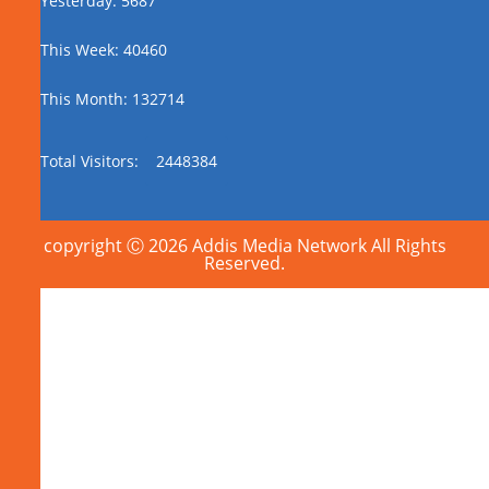
Yesterday: 5687
This Week: 40460
This Month: 132714
Total Visitors:
2448384
copyright Ⓒ 2026 Addis Media Network All Rights
Reserved.