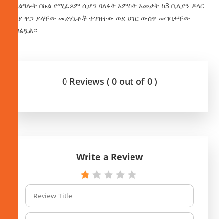
አገልግሎት በኩል የሚፈጸም ሲሆን ባለፉት አምስት አመታት ከ3 ቢሊየን ዶላር
በላይ ዋጋ ያላቸው መድሃኒቶቾ ተገዝተው ወደ ሀገር ውስጥ መግባታቸው
ተገልጿል።
0 Reviews ( 0 out of 0 )
Write a Review