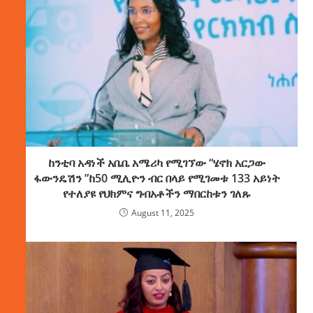
ከንቲባ አዳነች አቤቤ አሜሪካ የሚገኘው “ሄኖክ አርጋው
ፋውንዴሽን ”ከ50 ሚሊዮን ብር በላይ የሚገመቱ 133 አይነት
የተለያዩ የህክምና ግብአቶችን ማበርከቱን ገለጹ
August 11, 2025