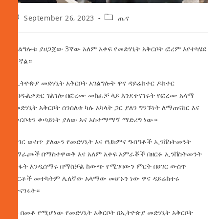
September 26, 2023
ጤና
አገልግሎቱ ያዘጋጀው 3ኛው አለም አቀፍ የመድሃኒት አቅርቦት ፎረም እየተካሄደ
ይገኛል።
የኢትዮጵያ መድሃኒት አቅርቦት አገልግሎት ዋና ዳይሬክተር ዶክተር
አብዱልቃድር ገልገሎ በፎረሙ መክፈቻ ላይ እንደተናገሩት የፎረሙ አላማ
በመድሃኒት አቅርቦት ሰንሰለቱ ካሉ አካላት ጋር ያለን ግንኙነት ለማጠናከር እና
አቅርቦቱን ቀጣይነት ያለው እና አስተማማኝ ማድረግ ነው።
በሀገር
ውስጥ ያለውን የመድሃኒት እና የህክምና ግብዓቶች ኢንቨስትመንት
አማራጮች በማስተዋወቅ እና አለም አቀፍ አምራቾች በዘርፉ ኢንቨስትመንት
በስፋት እንዲሰማሩ በማስቻል ከውጭ የሚገባውን ምርት በሀገር ውስጥ
ምርቶች መተካትም ሌለኛው አላማው መሆኑን ነው ዋና ዳይሬክተሩ
የተናገሩት።
83 በመቶ የሚሆነው የመድሃኒት አቅርቦት በኢትዮጵያ መድሃኒት አቅርቦት