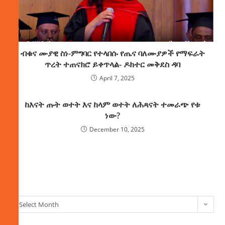
ብቁና ሙያዊ ስነ-ምግባር የተላበሱ የጤና ባለሙያዎች የማፍራት
ጥረት ተጠናክሮ ይቀጥላል- ዶክተር መቅደስ ዳባ
April 7, 2025
ከእናት ጡት ወተት እና ከላም ወተት ለሕጻናት ተመራጭ የቱ
ነው?‎‎
December 10, 2025
ክምችት
Select Month