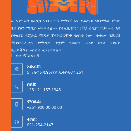
ኤ ኤም ኤን በአዲስ አበባ ከተማ የማገኝ እና ተጠሪነቱ ለከተማው ምክር
ቤት የሆነ ሚዲያ ነው። ተቋሙ የቴሌቪዥን፣ የFM ሬዲዮ፣ የህትመት እና
የተለያዩ ዲጂታል ሚዲያ ፕላትፎርሞች ባለቤት ነው። ተቋሙ በ2023
ሜትሮፖሊታን የሚዲያ ተቋም የመሆን ራዕይ ሰንቆ የይዘት
ስራዎችን በመስራት ላይ ይገኛል።
የመገኛ አድራሻ
አድራሻ:
5 ኪሎ፣ አዲስ አበባ፣ ኢትዮጵያ፣ 251
ስልክ:
+251 11 157 1345
ሞባይል:
+251 900 00 00 00
ፋክስ:
621-254-2147