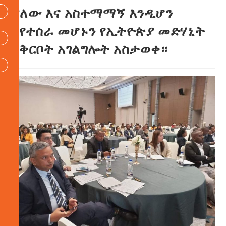
ያለው እና አስተማማኝ እንዲሆን
እየተሰራ መሆኑን የኢትዮጵያ መድሃኒት
አቅርቦት አገልግሎት አስታወቀ።