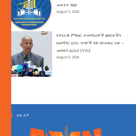
መሆኑን ገለፀ
August 5, 2026
የሀገራዊ ምክክር ተመካካሪዎች ልዩነቶችን
በመሻገር በጋራ ጉዳዮች ላይ እየመከሩ ነው –
መስፍን አርአያ (ፕ/ር)
August 5, 2026
ስለ እኛ