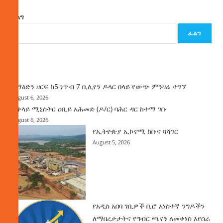
ፈልግ
ፈልግ
ዜና
ከማዕድን ዘርፍ ከ5 ነጥብ 7 ቢሊየን ዶላር በላይ የውጭ ምንዛሬ ተገኘ
August 6, 2026
ጠቅላይ ሚኒስትር ዐቢይ አሕመድ (ዶ/ር) ባሕር ዳር ከተማ ገቡ
August 6, 2026
የኢትዮጵያ ኢኮኖሚ ከቡና ባሻገር
August 5, 2026
የአዲስ አበባ ገቢዎች ቢሮ አነስተኛ ንግዶችን
ለማበረታታትና የግብር ጫናን ለመቀነስ እየሰራ