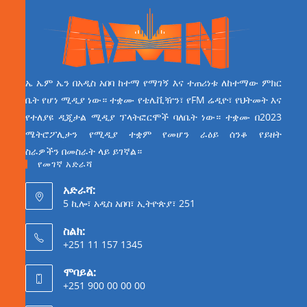
ኤ ኤም ኤን በአዲስ አበባ ከተማ የማገኝ እና ተጠሪነቱ ለከተማው ምክር
ቤት የሆነ ሚዲያ ነው። ተቋሙ የቴሌቪዥን፣ የFM ሬዲዮ፣ የህትመት እና
የተለያዩ ዲጂታል ሚዲያ ፕላትፎርሞች ባለቤት ነው። ተቋሙ በ2023
ሜትሮፖሊታን የሚዲያ ተቋም የመሆን ራዕይ ሰንቆ የይዘት
ስራዎችን በመስራት ላይ ይገኛል።
የመገኛ አድራሻ
አድራሻ:
5 ኪሎ፣ አዲስ አበባ፣ ኢትዮጵያ፣ 251
ስልክ:
+251 11 157 1345
ሞባይል:
+251 900 00 00 00