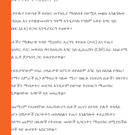
በኢትዮጵያ የወጣቶች ስብዕና መገንቢያ ማዕከላት በተሟላ መልኩ አገልግሎት
እንዲሰጡ እና የተቋቋሙበትን ዓላማ እንዲያሳኩ የዓለም አቀፉ እግር ኳስ
ማህበር (ፊፋ) ድጋፍ እንዲያደርግ ተጠየቀ።
የሴቶችና ማህበራዊ ጉዳይ ሚኒስትር ኤርጎጌ ተስፋዬ (ዶ/ር) እና የጤና
ሚኒስትር ዶ/ር መቅደስ ዳባ ከአፍሪካ እግር ኳስ ፌዴሬሽን (CAF) ስራ አስፈፃሚ
አባል ኢሻ ጆሃንሰን ጋር ተወያይተዋል፡፡
በውይይታቸውም የስራ ኃላፊዎቹ ስፖርት በተለይም እግር ኳስ በአካል የዳበረ፣
ጤናማና አምራች ዜጋ ለማፍራት ባለው ሚና፣ በዘርፉ የአፍሪካ ሴቶች፣ ህፃናትና
ወጣቶችን ማብቃትና መደገፍ እንዲሁም በቀጣይ ትብብርን ማጠናከር
በሚቻልባቸው ጉዳዮች ላይ መክረዋል፡፡
በተጨማሪም የአብዛኛው አፍሪካውያን ሴቶች ጤናን እየጎዱ ያሉት ተላላፊ
ያልሆኑ በሽታዎች ስርጭትን መከላከልና የጤና አገልግሎት ተደራሸነትን
ማሳደግን ጨምሮ በሌሎች የትብብር መስኮች አጋርነትን ማጠናከር በሚያስችሉ
ነጥቦች ላይ ውይይት አድርገዋል።