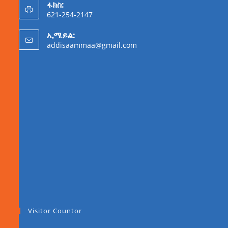
ፋክስ:
621-254-2147
ኢሜይል:
addisaammaa@gmail.com
Visitor Countor