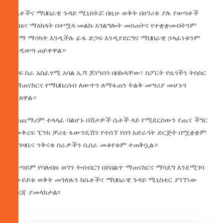
የሴቶችና ማህበራዊ ጉዳይ ሚኒስትሯ በዚሁ ወቅት በሀገሪቱ ያሉ የወጣቶች
ሰብዕና ማዕከላት በተሟላ መልኩ አገልግሎት መስጠትና የተቋቋሙበትንም
ዓላማ ማሳካት እንዲችሉ ፊፋ ድጋፍ እንዲያደርግና ማህበራዊ ኃላፊነቱንም
እንዲወጣ ጠይቀዋል።
የካፍ ስራ አስፈፃሚ አባል ኢሻ ጆሃንሰን በበኩላቸው፣ ስፖርት የዜጎችን ትስስር
ለማጠናከርና የማህበረሰብ ለውጥን ለማፋጠን ትልቅ መሣሪያ መሆኑን
ገልጸዋል።
በተጨማሪም ተላላፊ ባልሆኑ በሽታዎች ሴቶች ላይ የሚደርሰውን የጤና ችግር
ለመቅረፍ ፒንክ ቻሪቲ ፋውንዴሽን የተሰኘ የበጎ አድራጎት ድርጅት በሟቋቋም
የግንዛቤና ንቅናቄ ስራዎችን ሲሰራ መቆየቱም ተጠቅሷል።
በቀጣይም የባለብዙ ወገን ትብብርን በይበልጥ ማጠናከርና ማሳደግ እንደሚገባ
በውይይቱ ወቅት መገለጹን ከሴቶችና ማህበራዊ ጉዳይ ሚኒስቴር ያገኘነው
መረጃ ያመላክታል፡፡