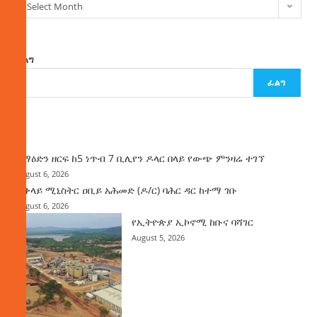
Select Month
ፈልግ
ፈልግ
ዜና
ከማዕድን ዘርፍ ከ5 ነጥብ 7 ቢሊየን ዶላር በላይ የውጭ ምንዛሬ ተገኘ
August 6, 2026
ጠቅላይ ሚኒስትር ዐቢይ አሕመድ (ዶ/ር) ባሕር ዳር ከተማ ገቡ
August 6, 2026
የኢትዮጵያ ኢኮኖሚ ከቡና ባሻገር
August 5, 2026