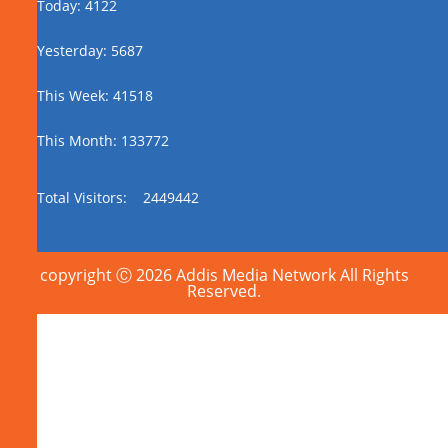
Today: 4122
Yesterday: 5687
This Week: 41518
This Month: 133772
Total Visitors:
2449442
copyright Ⓒ 2026 Addis Media Network All Rights
Reserved.