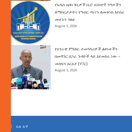
የአዲስ አበባ ገቢዎች ቢሮ አነስተኛ ንግዶችን
ለማበረታታትና የግብር ጫናን ለመቀነስ እየሰራ
መሆኑን ገለፀ
August 5, 2026
የሀገራዊ ምክክር ተመካካሪዎች ልዩነቶችን
በመሻገር በጋራ ጉዳዮች ላይ እየመከሩ ነው –
መስፍን አርአያ (ፕ/ር)
August 5, 2026
ስለ እኛ