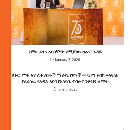
የምሁራንን አርበኝነት የሚሻውሀገራዊ ጉዳይ
January 3, 2026
ለኑሮ ምቹ እና ለቱሪስቶች ማራኪ የሆነች መዲናን እስከመፍጠር
የደረሰዉ የአዲስ አበባ የአካባቢ ጥበቃና ንጽህና ልማት
June 5, 2026
ክምችት