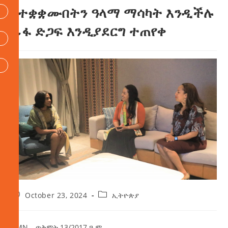
የተቋቋሙበትን ዓላማ ማሳካት እንዲችሉ
ፊፋ ድጋፍ እንዲያደርግ ተጠየቀ
October 23, 2024
ኢትዮጵያ
AMN – ጥቅምት 13/2017 ዓ.ም