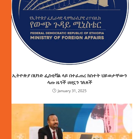
ኢትዮጵያ በህንድ ፌስቲቫል ላይ በተፈጠረ ክስተት ህይወታቸውን
ላጡ ዜጎች ሀዘኗን ገለጸች
January 31, 2025