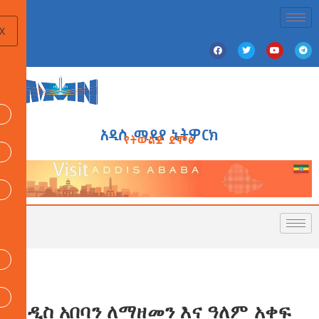
X
አዲስ ሚዲያ ኔትዎርክ
የትውልድ ድምፅ
አዲስ አበባን ለማዘመን እና ዓለም አቀፍ