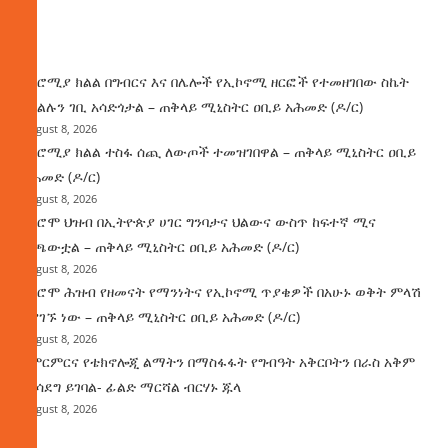
ዜና
በኦሮሚያ ክልል በግብርና እና በሌሎች የኢኮኖሚ ዘርፎች የተመዘገበው ስኬት
የክልሉን ገቢ አሳድጎታል – ጠቅላይ ሚኒስትር ዐቢይ አሕመድ (ዶ/ር)
August 8, 2026
በኦሮሚያ ክልል ተስፋ ሰጪ ለውጦች ተመዝገበዋል – ጠቅላይ ሚኒስትር ዐቢይ
አሕመድ (ዶ/ር)
August 8, 2026
የኦሮሞ ህዝብ በኢትዮጵያ ሀገር ግንባታና ህልውና ውስጥ ከፍተኛ ሚና
ተጫውቷል – ጠቅላይ ሚኒስትር ዐቢይ አሕመድ (ዶ/ር)
August 8, 2026
የኦሮሞ ሕዝብ የዘመናት የማንነትና የኢኮኖሚ ጥያቄዎች በአሁኑ ወቅት ምላሽ
እያገኙ ነው – ጠቅላይ ሚኒስትር ዐቢይ አሕመድ (ዶ/ር)
August 8, 2026
የምርምርና የቴክኖሎጂ ልማትን በማስፋፋት የግብዓት አቅርቦትን በራስ አቅም
ማሳደግ ይገባል- ፊልድ ማርሻል ብርሃኑ ጁላ
August 8, 2026