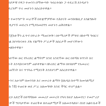
በገበያዎቹ የዋጋ ተመንን በማውጣት ኅብረተሰቡ ጋ ተደራሽ እንዲሆን
መደረጉም ጥሩ መሆኑን አስረድተዋል።
ሴት የመንግሥት ሠራኞች በተቋሞቻቸው የሕፃናት መንከባከቢያ አገልግሎት
እንዲያገኙ መደረጉ የሚያስመሰግን መሆኑን ጠቅሰዋል።
ፕሮጀክቶችን ፈጥኖ በጥራት ማጠናቀቅ፣ በተማሪዎች ምገባ፣ በከተማ ግብርና
በኩል እየተከናወኑ ያሉ የልማት ሥራዎች አበረታች መሆናቸውን
አመልክተዋል።
ሁለተኛው ዙር የኮሪደር ልማትም እንደ አንደኛው ዙር በተሻለ ፍጥነት እና
ጥራት እንዲከናወንም ጠይቀዋል። በኮሪደር ልማቱ በተለይም የአመራር
ቁርጠኝነት እና ጥንካሬ የሚደነቅ እንደሆነም አስረድተዋል።
ይሁንና አሁንም በመንገድ እና መሠረተ ልማት (በአዲስ ከተማ ከመሳለሚያ
እስከ 18) ተጠናቆ ወደ ሥራ አለመግባት እንደ ችግር ተነሥቷል።
ለአርሶ አደሮች በተሻሻለው መመሪያ መሠረት የካሳ ክፍያ አለመኖር፣ የመሥሪያ
ቦታዎች ግናባታቸው ተጠናቅቆ ለተጠቃሚዎች አለመተላለፍ፣ ሰነድ አልባ ቤቶች