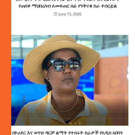
የጠበቀ ማህበረሰብ ለመፍጠር ሰፊ የንቅናቄ ስራ ተሰርቷል
June 15, 2026
በኮሪደር እና ወንዝ ዳርቻ ልማት የተሰሩት ስራዎች የአዲስ አበባን