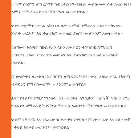
በከተማዋ ሰላምን ለማረጋገጥ ኅብረተሰቡን ባሳተፈ መልኩ መሠራቱ አዲስ አበባ
የሰላም ከተማ እንድትሆን ማስቻሉን አስረድተዋል።
በተለያዩ ተቋማት የሥራ አካባቢን ለሥራ ምቹ በማድረግ ረገድ የተከናወኑ
ተግባራት መልካም እና ተጠናክሮ መቀጠል ያለበት መሆኑንም አውስተዋል።
በአገልግሎት አሰጣጥ በኩል የኦን ላይን አሠራርን ተግባራዊ ለማድረግ
እየተከናወነ ያለው ሥራ ጥሩ መሆኑን እና ተጠናክሮ መቀጠል እንዳለበት
ተናግረዋል።
የኑሮ ውድነትን ለመቀነስ እና ገበያን ለማረጋጋት እየተሠራ ያለው ሥራ የከተማ
አስተዳደሩን የሚያስመሰግን መሆኑንም ጠቅሰዋል።
በዚህም የተለያዩ የገበያ ማዕከላትን በመገንባት እንዲሁም የሸማች ኅብረት ሥራ
ማኅበራትን በማደራጀት የሸቀጦችን ዋጋ ለመቀነስ ማስቻሉን አስረድተዋል።
በተለይም የቅዳሜ እና የእሑድ ገበያዎችን የተሻለ የምርት ጥራት እና የሸቀጦች
ዋጋ ቅናሽ እየታየ መሆኑንም ተናግረዋል።