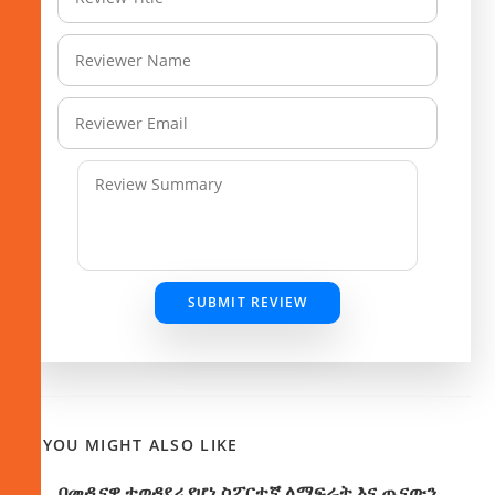
SUBMIT REVIEW
YOU MIGHT ALSO LIKE
በመዲናዋ ተወዳደሪ የሆነ ስፖርተኛ ለማፍራት እና ጤናውን