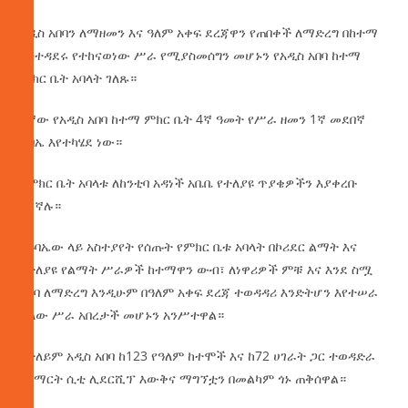
አዲስ አበባን ለማዘመን እና ዓለም አቀፍ ደረጃዋን የጠበቀች ለማድረግ በከተማ
አስተዳደሩ የተከናወነው ሥራ የሚያስመሰግን መሆኑን የአዲስ አበባ ከተማ
ምክር ቤት አባላት ገለጹ።
3ኛው
የአዲስ አበባ ከተማ ምክር ቤት 4ኛ ዓመት የሥራ ዘመን 1ኛ መደበኛ
ጉባኤ እየተካሄደ ነው።
የምክር ቤት አባላቱ ለከንቲባ አዳነች አቤቤ የተለያዩ ጥያቄዎችን እያቀረቡ
ይገኛሉ።
በጉባኤው ላይ አስተያየት የሰጡት የምክር ቤቱ አባላት በኮሪደር ልማት እና
በተለያዩ የልማት ሥራዎች ከተማዋን ውብ፣ ለነዋሪዎች ምቹ እና እንደ ስሟ
አበባ ለማድረግ እንዲሁም በዓለም አቀፍ ደረጃ ተወዳዳሪ እንድትሆን እየተሠራ
ያለው ሥራ አበረታች መሆኑን አንሥተዋል።
በተለይም አዲስ አበባ ከ123 የዓለም ከተሞች እና ከ72 ሀገራት ጋር ተወዳድራ
በስማርት ሲቲ ሊደርሺፕ እውቅና ማግኘቷን በመልካም ጎኑ ጠቅሰዋል።