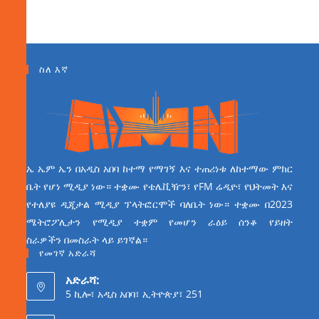
ስለ እኛ
ኤ ኤም ኤን በአዲስ አበባ ከተማ የማገኝ እና ተጠሪነቱ ለከተማው ምክር
ቤት የሆነ ሚዲያ ነው። ተቋሙ የቴሌቪዥን፣ የFM ሬዲዮ፣ የህትመት እና
የተለያዩ ዲጂታል ሚዲያ ፕላትፎርሞች ባለቤት ነው። ተቋሙ በ2023
ሜትሮፖሊታን የሚዲያ ተቋም የመሆን ራዕይ ሰንቆ የይዘት
ስራዎችን በመስራት ላይ ይገኛል።
የመገኛ አድራሻ
አድራሻ:
5 ኪሎ፣ አዲስ አበባ፣ ኢትዮጵያ፣ 251