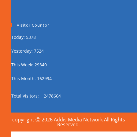
Visitor Countor
Today: 5378
Yesterday: 7524
This Week: 29340
This Month: 162994
Total Visitors:
2478664
copyright Ⓒ 2026 Addis Media Network All Rights
Reserved.