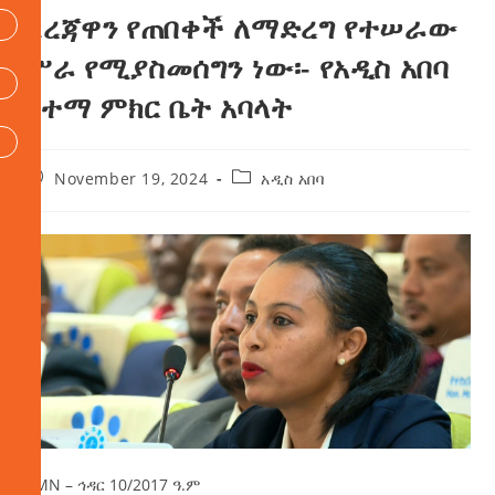
ደረጃዋን የጠበቀች ለማድረግ የተሠራው
ሥራ የሚያስመሰግን ነው፡- የአዲስ አበባ
ከተማ ምክር ቤት አባላት
November 19, 2024
አዲስ አበባ
AMN – ኅዳር 10/2017 ዓ.ም