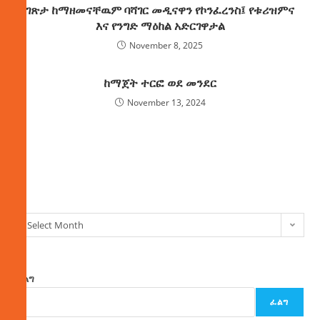
ገጽታ ከማዘመናቸዉም ባሻገር መዲናዋን የኮንፈረንስ፤ የቱሪዝምና
እና የንግድ ማዕከል አድርገዋታል
November 8, 2025
ከማጀት ተርፎ ወደ መንደር
November 13, 2024
ክምችት
Select Month
ፈልግ
ፈልግ