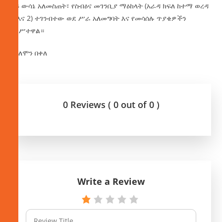
ላይ ውሳኔ አለመስጠት፣ የስብዕና መገንቢያ ማዕከላት (አራዳ ክፍለ ከተማ ወረዳ
1 እና 2) ተገንብተው ወደ ሥራ አለመግባት እና የመሳሰሉ ጥያቄዎችን
አንሥተዋል።
በሰለሞን በቀለ
0 Reviews ( 0 out of 0 )
Write a Review