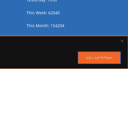
This Week: 62040
This Month: 154294
Total Visitors:
2469964
እሺ፤ እስማማለሁ