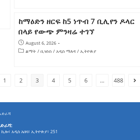
ከማዕድን ዘርፍ ከ5 ነጥብ 7 ቢሊየን ዶላር
በላይ የውጭ ምንዛሬ ተገኘ
August 6, 2026
ልማት
/
ቢዝነስ
/
አዲስ ማለዳ
/
ኢትዮጵያ
1
2
3
4
5
6
…
488
አድራሻ
አድራሻ:
 ኪሎ፣ አዲስ አበባ፣ ኢትዮጵያ፣ 251