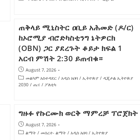
ጠቅላይ ሚኒስትር ዐቢይ አሕመድ (ዶ/ር)
ከኦሮሚያ ብሮድካስቲንግ ኔትዎርክ
(OBN) ጋር ያደረጉት ቆይታ ክፍል 1
አርብ ምሽት 2:30 ይጠብቁ።
August 7, 2026
መልካም አስተዳደር
/
አዲስ አበባ
/
ኢትዮጵያ
/
ዲጂታል ኢትዮጵያ
2030
/
ጤና
/
ፖለቲካ
ግዙፉ የኩርሙክ ወርቅ ማምረቻ ፕሮጀክት
August 7, 2026
ልማት
/
መሰረተ- ልማት
/
አዲስ አበባ
/
ኢትዮጵያ