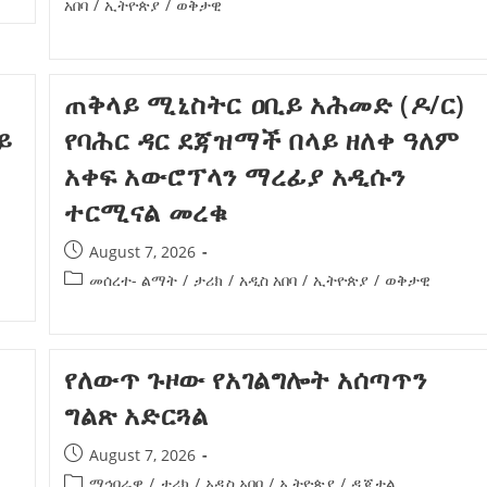
አበባ
/
ኢትዮጵያ
/
ወቅታዊ
ኢትዮጵያ የቀጣናውን ኢኮኖሚያዊ ገጽታ በአዲስ
አዲስ ሚዲያ ኔትዎርክ በይዘት ስራዎቹ የሀ
መልኩ እየቀረጸች ነው-ፈርስት ፖስት
ተቃውሞ የበዛበት የፊፋ አዲሱ እቅድ
ትርክትን በማረም እና የወል ትርክትን በመ
ና
ሃላፊነቱን እየተወጣ ይገኛል
August 7, 2026
ጠቅላይ ሚኒስትር ዐቢይ አሕመድ (ዶ/ር)
July 30, 2026
ርፍ
ይ
የባሕር ዳር ደጃዝማች በላይ ዘለቀ ዓለም
AmnAdmin
October 17, 2025
አቀፍ አውሮፕላን ማረፊያ አዲሱን
ተርሚናል መረቁ
August 7, 2026
መሰረተ- ልማት
/
ታሪክ
/
አዲስ አበባ
/
ኢትዮጵያ
/
ወቅታዊ
የለውጥ ጉዞው የአገልግሎት አሰጣጥን
ግልጽ አድርጓል
August 7, 2026
ማኅበራዊ
/
ታሪክ
/
አዲስ አበባ
/
ኢትዮጵያ
/
ዲጂታል