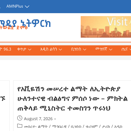
ጂ
AMNPlus
ሚዲያ ኔትዎርክ
የትውልድ ድምፅ
 96.3
ቀጥታ
አዲስ ልሳን
ቢዝነስ
መዝናኛ
ጤና
አሕመድ (ዶ/ር)
የአቪዬሽን መሠረተ ልማት ለኢትዮጵያ
ንኛ ተተርጉሞ በቅርቡ
በኙ
ሁለንተናዊ ብልፅግና ምሰሶ ነው – ምክትል
ጠቅላይ ሚኒስትር ተመስገን ጥሩነህ
 3, 2026
August 7, 2026
መሰረተ- ልማት
/
ማኅበራዊ
/
ቢዝነስ
/
ቱሪዝም
/
ታሪክ
/
አዲስ