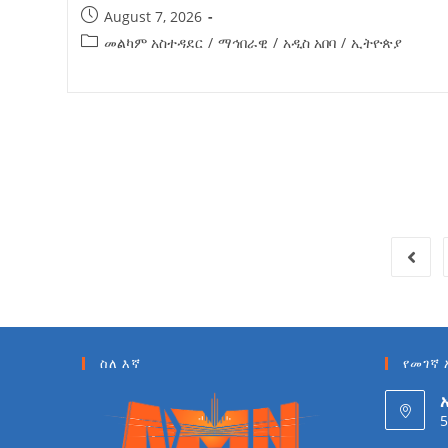
August 7, 2026
መልካም አስተዳደር
/
ማኅበራዊ
/
አዲስ አበባ
/
ኢትዮጵያ
ስለ እኛ
የመገኛ 
5