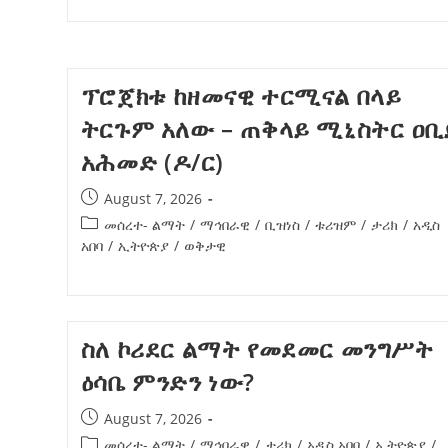
ብልፅግና ፓርቲ የምርጫ ውክልናውን ወደ
ተጨባጭ የልማት ስኬቶች ለመቀየር እየሰራ ነው
2ኛው የአዲስ ሚዲያ ኔትዎርክ አመራሮች እ
ፕሮጀክቱ ከዘመናዊ ተርሚናል በላይ
ሠራተኞች ስፖርት ፌስቲቫል በቴሌቪዥን ዘ
August 7, 2026
አሸናፊነት ተጠናቀቀ
ትርጉም አለው – ጠቅላይ ሚኒስትር ዐቢ
አሕመድ (ዶ/ር)
August 1, 2026
August 7, 2026
መሰረተ- ልማት
/
ማኅበራዊ
/
ቢዝነስ
/
ቱሪዝም
/
ታሪክ
/
አዲስ
አበባ
/
ኢትዮጵያ
/
ወቅታዊ
ስለ ኮሪደር ልማት የመደመር መንግሥት
ዕሳቤ ምንድን ነው?
August 7, 2026
መሰረተ- ልማት
/
ማኅበራዊ
/
ታሪክ
/
አዲስ አበባ
/
ኢትዮጵያ
/