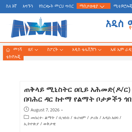
ስለ እኛ
አግኙን
የስርጭት መርሀ ግብር
ማስታወቂያ
ሚቲዎሮሎ
አዲስ 
መነሻ
ዜና
ስፖርት
አዲስ ቴሌቪዥን
ኤፍ ኤም ራዲዮ
ቴክኖሎጂ
የጠቅላይ ሚኒስትር ዐቢይ 
ጠቅላይ ሚኒስትር ዐቢይ አሕመድ(ዶ/ር)
«መደመር» መጽሐፍ በቻይ
በባሕር ዳር ከተማ የልማት ቦታዎችን ጎ
ለንባብ ይበቃል
August 7, 2026
AmnAdmin
July
መሰረተ- ልማት
/
ቢዝነስ
/
ቱሪዝም
/
ታሪክ
/
አዲስ አበባ
/
ኢትዮጵያ
/
ወቅታዊ