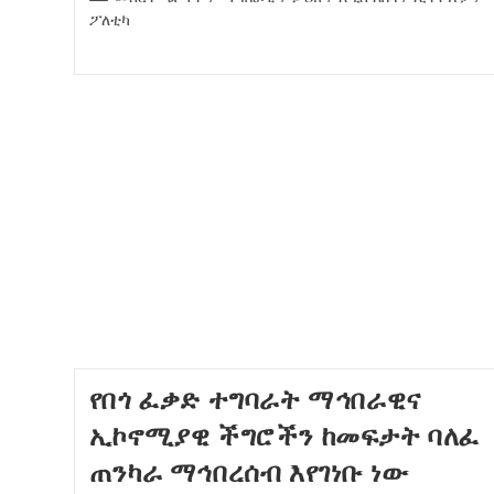
ፖለቲካ
የበጎ ፈቃድ ተግባራት ማኅበራዊና
ኢኮኖሚያዊ ችግሮችን ከመፍታት ባለፈ
ጠንካራ ማኅበረሰብ እየገነቡ ነው