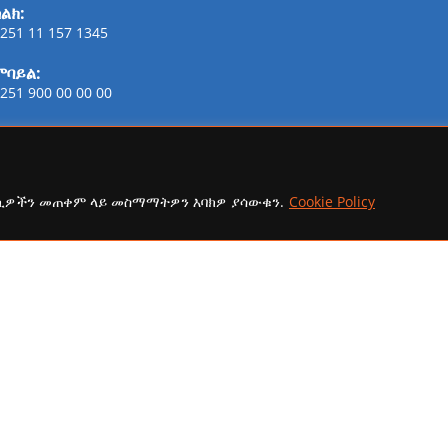
ልክ:
251 11 157 1345
ሞባይል:
251 900 00 00 00
ፋክስ:
21-254-2147
ኢሜይል:
ኩኪዎችን መጠቀም ላይ መስማማትዎን እባክዎ ያሳውቁን.
Cookie Policy
addisaammaa@gmail.com
copyright Ⓒ 2026 Addis Media Network All Rights Reserved.