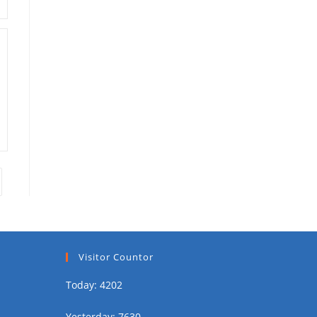
Visitor Countor
Today: 4202
Yesterday: 7630