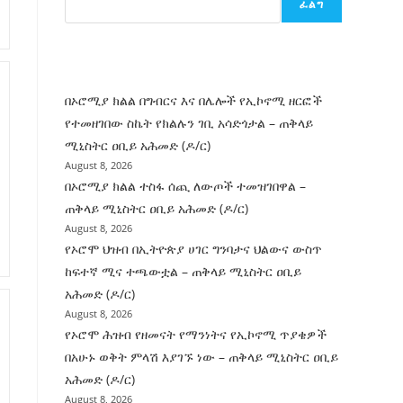
ፈልግ
ሰት
ገንባት
ዜና
በኦሮሚያ ክልል በግብርና እና በሌሎች የኢኮኖሚ ዘርፎች
የተመዘገበው ስኬት የክልሉን ገቢ አሳድጎታል – ጠቅላይ
ሚኒስትር ዐቢይ አሕመድ (ዶ/ር)
August 8, 2026
በኦሮሚያ ክልል ተስፋ ሰጪ ለውጦች ተመዝገበዋል –
ጠቅላይ ሚኒስትር ዐቢይ አሕመድ (ዶ/ር)
August 8, 2026
የኦሮሞ ህዝብ በኢትዮጵያ ሀገር ግንባታና ህልውና ውስጥ
ከፍተኛ ሚና ተጫውቷል – ጠቅላይ ሚኒስትር ዐቢይ
አሕመድ (ዶ/ር)
August 8, 2026
የኦሮሞ ሕዝብ የዘመናት የማንነትና የኢኮኖሚ ጥያቄዎች
በአሁኑ ወቅት ምላሽ እያገኙ ነው – ጠቅላይ ሚኒስትር ዐቢይ
አሕመድ (ዶ/ር)
August 8, 2026