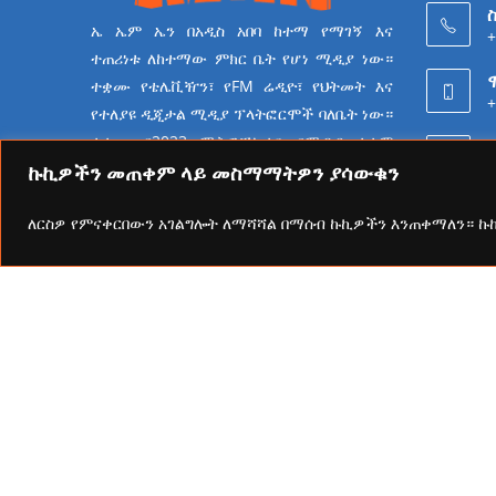
ስ
ኤ ኤም ኤን በአዲስ አበባ ከተማ የማገኝ እና
+
ተጠሪነቱ ለከተማው ምክር ቤት የሆነ ሚዲያ ነው።
ተቋሙ የቴሌቪዥን፣ የFM ሬዲዮ፣ የህትመት እና
+
የተለያዩ ዲጂታል ሚዲያ ፕላትፎርሞች ባለቤት ነው።
ተቋሙ በ2023 ሜትሮፖሊታን የሚዲያ ተቋም
6
የመሆን ራዕይ ሰንቆ የይዘት
ኩኪዎችን መጠቀም ላይ መስማማትዎን ያሳውቁን
ስራዎችን በመስራት ላይ ይገኛል።
ለርስዎ የምናቀርበውን አገልግሎት ለማሻሻል በማሰብ ኩኪዎችን እንጠቀማለን። 