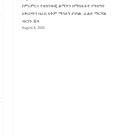
የምርምርና የቴክኖሎጂ ልማትን በማስፋፋት የግብዓት
አቅርቦትን በራስ አቅም ማሳደግ ይገባል- ፊልድ ማርሻል
ብርሃኑ ጁላ
August 8, 2026