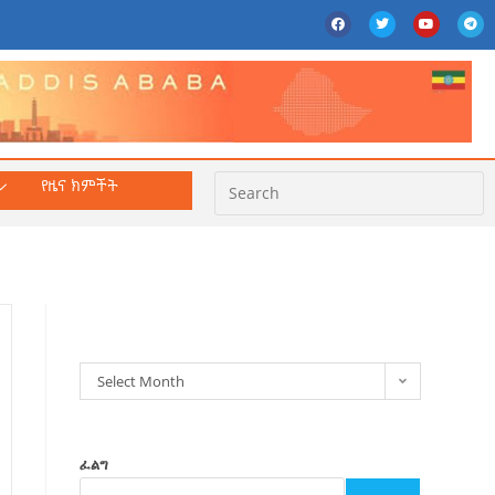
የዜና ክምችት
ክምችት
Select Month
ፈልግ