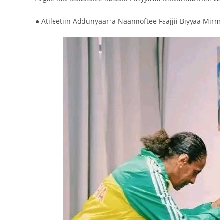
● Atileetiin Addunyaarra Naannoftee Faajjii Biyyaa Mir