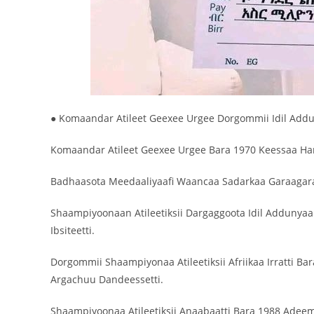
● Komaandar Atileet Geexee Urgee Dorgommii Idil Addu
Komaandar Atileet Geexee Urgee Bara 1970 Keessaa H
Badhaasota Meedaaliyaafi Waancaa Sadarkaa Garaagar
Shaampiyoonaan Atileetiksii Dargaggoota Idil Addunyaa
Ibsiteetti.
‎Dorgommii Shaampiyonaa Atileetiksii Afriikaa Irratti B
Argachuu Dandeessetti.
‎Shaampiyoonaa Atileetiksii Anaabaatti Bara 1988 Ade