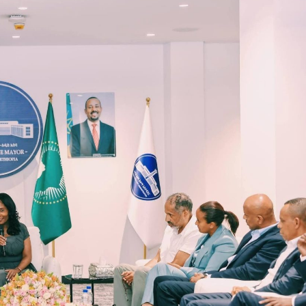
Dooktar Abiyyi Ahimad fi Giiftii Duree
Zinnaash Taayyaachoo dabalee
qondaaltootni hojii Mootummaa misooma
magaalaa Baahardaar daawwatan
August 6, 2026