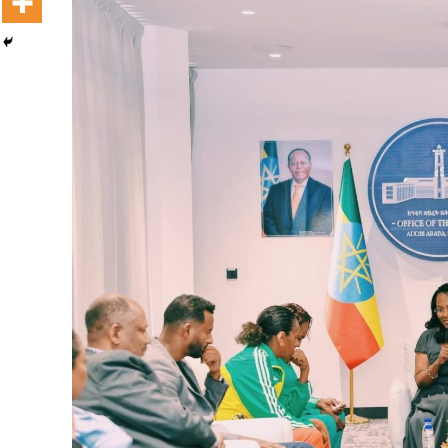
Dooktar Abiyyi Terminaala Haaraa
Buufata Xiyyaaraa Dajjaazmaach Balaay
Zallaqaa eebbisan
August 6, 2026