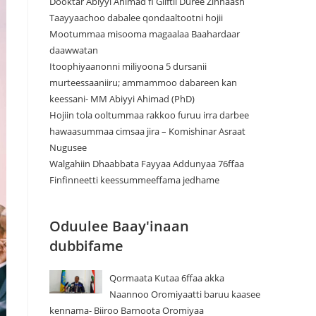
Dooktar Abiyyi Ahimad fi Giiftii Duree Zinnaash
Taayyaachoo dabalee qondaaltootni hojii
Mootummaa misooma magaalaa Baahardaar
daawwatan
Itoophiyaanonni miliyoona 5 dursanii
murteessaaniiru; ammammoo dabareen kan
keessani- MM Abiyyi Ahimad (PhD)
Hojiin tola ooltummaa rakkoo furuu irra darbee
hawaasummaa cimsaa jira – Komishinar Asraat
Nugusee
Walgahiin Dhaabbata Fayyaa Addunyaa 76ffaa
Finfinneetti keessummeeffama jedhame
Oduulee Baay'inaan
dubbifame
Qormaata Kutaa 6ffaa akka
Naannoo Oromiyaatti baruu kaasee
kennama- Biiroo Barnoota Oromiyaa