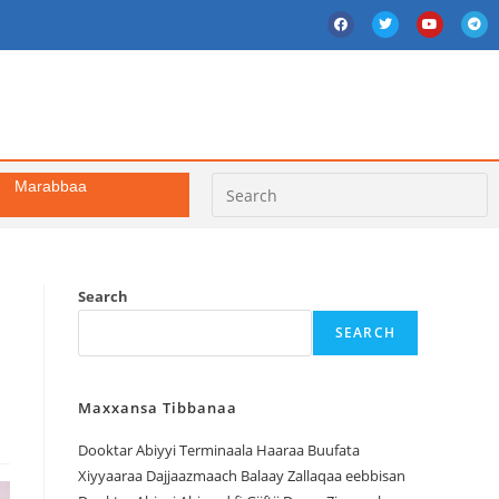
Marabbaa
Search
SEARCH
Maxxansa Tibbanaa
Dooktar Abiyyi Terminaala Haaraa Buufata
Xiyyaaraa Dajjaazmaach Balaay Zallaqaa eebbisan