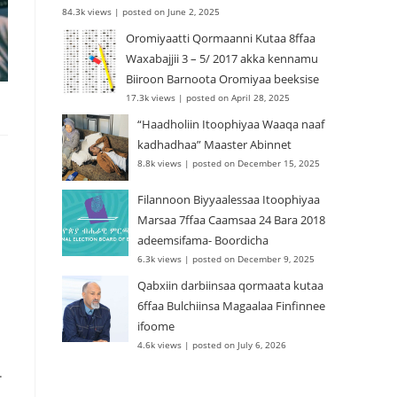
84.3k views
|
posted on June 2, 2025
Oromiyaatti Qormaanni Kutaa 8ffaa
Waxabajjii 3 – 5/ 2017 akka kennamu
Biiroon Barnoota Oromiyaa beeksise
17.3k views
|
posted on April 28, 2025
“Haadholiin Itoophiyaa Waaqa naaf
kadhadhaa” Maaster Abinnet
8.8k views
|
posted on December 15, 2025
Filannoon Biyyaalessaa Itoophiyaa
Marsaa 7ffaa Caamsaa 24 Bara 2018
adeemsifama- Boordicha
6.3k views
|
posted on December 9, 2025
Qabxiin darbiinsaa qormaata kutaa
6ffaa Bulchiinsa Magaalaa Finfinnee
ifoome
4.6k views
|
posted on July 6, 2026
.