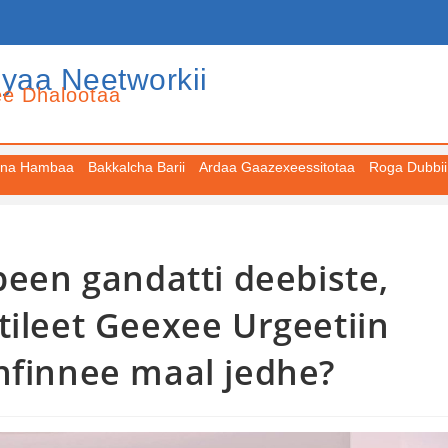
iyaa Neetworkii
ee Dhalootaa
na Hambaa
Bakkalcha Barii
Ardaa Gaazexeessitotaa
Roga Dubbii
been gandatti deebiste,
tileet Geexee Urgeetiin
nfinnee maal jedhe?