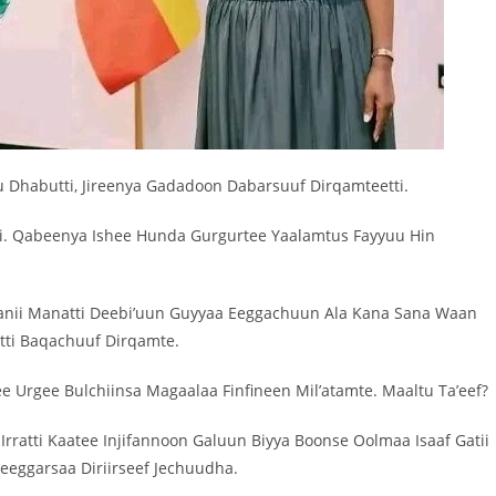
Dhabutti, Jireenya Gadadoon Dabarsuuf Dirqamteetti.
i. Qabeenya Ishee Hunda Gurgurtee Yaalamtus Fayyuu Hin
aanii Manatti Deebi’uun Guyyaa Eeggachuun Ala Kana Sana Waan
atti Baqachuuf Dirqamte.
e Urgee Bulchiinsa Magaalaa Finfineen Mil’atamte. Maaltu Ta’eef?
yaa Irratti Kaatee Injifannoon Galuun Biyya Boonse Oolmaa Isaaf Gatii
eeggarsaa Diriirseef Jechuudha.