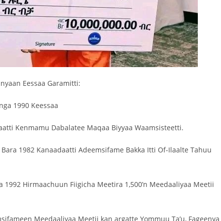
nyaan Eessaa Garamitti:
anga 1990 Keessaa
aatti Kenmamu Dabalatee Maqaa Biyyaa Waamsisteetti.
 Bara 1982 Kanaadaatti Adeemsifame Bakka Itti Of-Ilaalte Tahuu
ara 1992 Hirmaachuun Fiigicha Meetira 1,500’n Meedaaliyaa Meetii
emsifameen Meedaaliyaa Meetii kan argatte Yommuu Ta’u, Fageenya