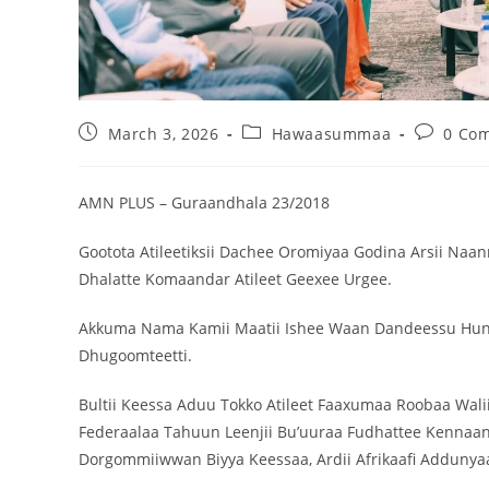
March 3, 2026
Hawaasummaa
0 Co
‎AMN PLUS – Guraandhala 23/2018
Gootota Atileetiksii Dachee Oromiyaa Godina Arsii Naa
Dhalatte Komaandar Atileet Geexee Urgee.
Akkuma Nama Kamii Maatii Ishee Waan Dandeessu Hund
Dhugoomteetti.
Bultii Keessa Aduu Tokko Atileet Faaxumaa Roobaa Wal
Federaalaa Tahuun Leenjii Bu’uuraa Fudhattee Kennaan
Dorgommiiwwan Biyya Keessaa, Ardii Afrikaafi Addunya