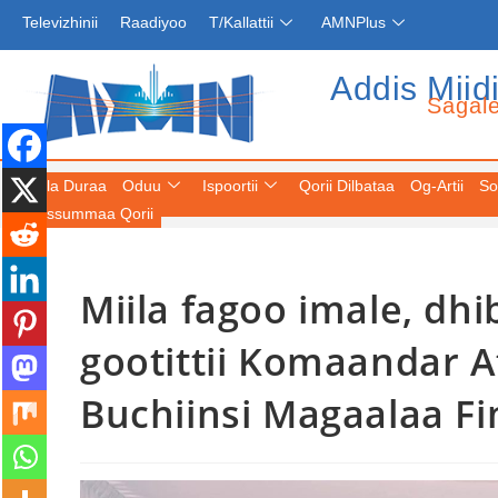
Televizhinii
Raadiyoo
T/Kallattii
AMNPlus
Addis Miid
Sagal
Fuula Duraa
Oduu
Ispoortii
Qorii Dilbataa
Og-Artii
So
Keessummaa Qorii
Miila fagoo imale, dhi
gootittii Komaandar A
Buchiinsi Magaalaa Fi