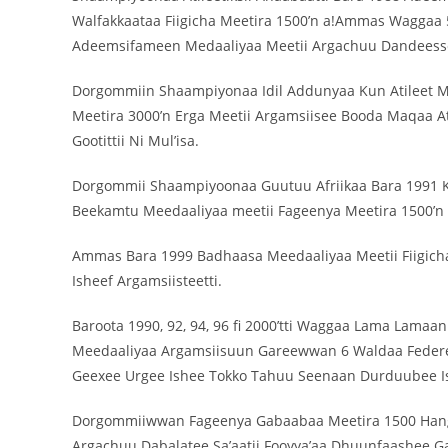
Walfakkaataa Fiigicha Meetira 1500’n a!Ammas Waggaa
Adeemsifameen Medaaliyaa Meetii Argachuu Dandeesse
‎Dorgommiin Shaampiyonaa Idil Addunyaa Kun Atileet Mir
Meetira 3000’n Erga Meetii Argamsiisee Booda Maqaa A
Gootittii Ni Mul’isa.
‎Dorgommii Shaampiyoonaa Guutuu Afriikaa Bara 1991 Ka
Beekamtu Meedaaliyaa meetii Fageenya Meetira 1500’n 
Ammas ‎Bara 1999 Badhaasa Meedaaliyaa Meetii Fiigicha 
Isheef Argamsiisteetti.
‎Baroota 1990, 92, 94, 96 fi 2000’tti Waggaa Lama Lamaa
Meedaaliyaa Argamsiisuun Gareewwan 6 Waldaa Federees
Geexee Urgee Ishee Tokko Tahuu Seenaan Durduubee 
‎Dorgommiiwwan Fageenya Gabaabaa Meetira 1500 Hang
Argachuu Dabalatee Sa’aatii Fooyya’aa Dhuunfaashee 