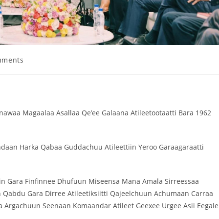
mments
nnawaa Magaalaa Asallaa Qe’ee Galaana Atileetootaatti Bara 1962
aan Harka Qabaa Guddachuu Atileettiin Yeroo Garaagaraatti
iin Gara Finfinnee Dhufuun Miseensa Mana Amala Sirreessaa
 Qabdu Gara Dirree Atileetiksiitti Qajeelchuun Achumaan Carraa
a Argachuun Seenaan Komaandar Atileet Geexee Urgee Asii Eegale