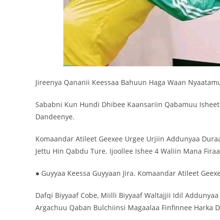
Jireenya Qananii Keessaa Bahuun Haga Waan Nyaatamu 
Sababni Kun Hundi Dhibee Kaansariin Qabamuu Isheet
Dandeenye.
‎Komaandar Atileet Geexee Urgee Urjiin Addunyaa Dur
Jettu Hin Qabdu Ture. Ijoollee Ishee 4 Waliin Mana Fira
● Guyyaa Keessa Guyyaan Jira. Komaandar Atileet Geexe
‌‎Dafqi Biyyaaf Cobe, Miilli Biyyaaf Waltajjii Idil Addun
Argachuu Qaban Bulchiinsi Magaalaa Finfinnee Harka D