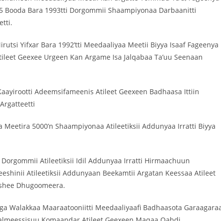
 5 Booda Bara 1993tti Dorgommii Shaampiyonaa Darbaanitti
tti.
utsi Yifxar Bara 1992’tti Meedaaliyaa Meetii Biyya Isaaf Fageenya
tileet Geexee Urgeen Kan Argame Isa Jalqabaa Ta’uu Seenaan
ayirootti Adeemsifameenis Atileet Geexeen Badhaasa Ittiin
Argatteetti
Meetira 5000’n Shaampiyonaa Atileetiksii Addunyaa Irratti Biyya
n Dorgommii Atileetiksii Idil Addunyaa Irratti Hirmaachuun
hinii Atileetiksii Addunyaan Beekamtii Argatan Keessaa Atileet
Ishee Dhugoomeera.
a Walakkaa Maaraatooniitti Meedaaliyaafi Badhaasota Garaagara
Galmeessisuu Komaandar Atileet Geexeen Maqaa Qabdi.