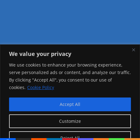
We value your privacy
Visitor Counter
We use cookies to enhance your browsing experience,
serve personalized ads or content, and analyze our traffic.
Today: 1948
By clicking "Accept All", you consent to our use of
cookies.
Cookie Policy
Yesterday: 2257
This Week: 23162
Accept All
This Month: 72435
Customize
Total Visitors:
1220254
Reject All