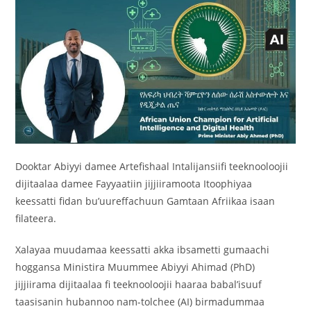
Dooktar Abiyyi damee Artefishaal Intalijansiifi teeknooloojii
dijitaalaa damee Fayyaatiin jijjiiramoota Itoophiyaa
keessatti fidan bu’uureffachuun Gamtaan Afriikaa isaan
filateera.
Xalayaa muudamaa keessatti akka ibsametti gumaachi
hoggansa Ministira Muummee Abiyyi Ahimad (PhD)
jijjiirama dijitaalaa fi teeknooloojii haaraa babal’isuuf
taasisanin hubannoo nam-tolchee (AI) birmadummaa