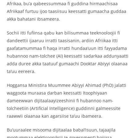
Afrikaa, bu’a qabeessummaa fi guddina hirmaachisaa
Afriikaaf furtuu ijoo taasiisuu keessatti gumaacha guddaa
akka bahatani ibsameera.
Sochii itti fufiinsa qabu kan bilisummaa teeknooloojii fi
dandeettii ijaaruu irratti taasisanin, ardiin Afriikaa itti
gaafatamummaa fi haqa irratti hundaa’uun itti fayyadama
hubannoo nam-tolchee (AI) keessatti sadarkaa addunyaatti
adda duree akka taatuuf gumaachi Dooktar Abiyyi olaanaa
ta’uu eereera.
Hoggansa Ministira Muummee Abiyyi Ahimad (PhD) jalatti
waggoota muraasa darban keessatti Itoophiyaan
dameewwan dijitaalaayizeeshinii fi hubannoo nam-
tolcheetiin (Artificial Intelligence) guddinni galmeessite
raawwii olaanaa kan agarsiise ta’uu ibameera.
Bu’uuraalee misooma dijitaalaa babal’isuun, tajaajila
mootummaa elektirooniksii (e-government) hojiirra