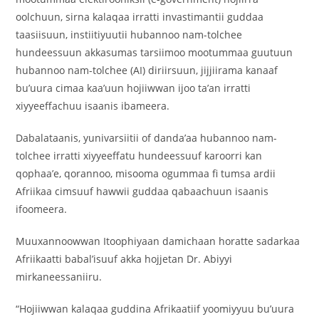
oolchuun, sirna kalaqaa irratti invastimantii guddaa
taasiisuun, instiitiyuutii hubannoo nam-tolchee
hundeessuun akkasumas tarsiimoo mootummaa guutuun
hubannoo nam-tolchee (AI) diriirsuun, jijjiirama kanaaf
bu’uura cimaa kaa’uun hojiiwwan ijoo ta’an irratti
xiyyeeffachuu isaanis ibameera.
Dabalataanis, yunivarsiitii of danda’aa hubannoo nam-
tolchee irratti xiyyeeffatu hundeessuuf karoorri kan
qophaa’e, qorannoo, misooma ogummaa fi tumsa ardii
Afriikaa cimsuuf hawwii guddaa qabaachuun isaanis
ifoomeera.
Muuxannoowwan Itoophiyaan damichaan horatte sadarkaa
Afriikaatti babal’isuuf akka hojjetan Dr. Abiyyi
mirkaneessaniiru.
“Hojiiwwan kalaqaa guddina Afrikaatiif yoomiyyuu bu’uura