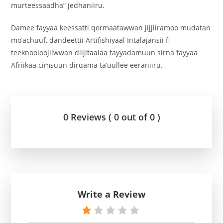
murteessaadha” jedhaniiru.
Damee fayyaa keessatti qormaatawwan jijjiiramoo mudatan
mo’achuuf, dandeettii Artifishiyaal Intalajansii fi
teeknooloojiiwwan diijitaalaa fayyadamuun sirna fayyaa
Afriikaa cimsuun dirqama ta’uullee eeraniiru.
0 Reviews ( 0 out of 0 )
Write a Review