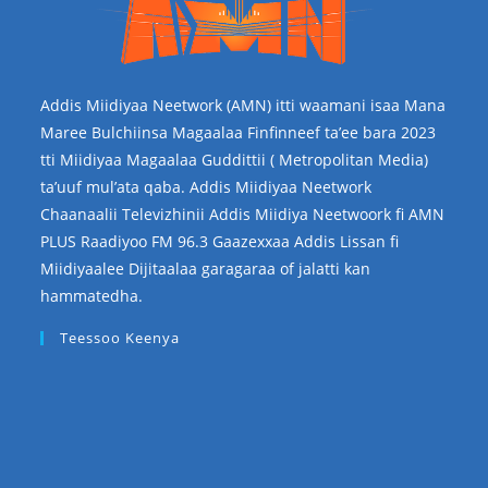
Addis Miidiyaa Neetwork (AMN) itti waamani isaa Mana
Maree Bulchiinsa Magaalaa Finfinneef ta’ee bara 2023
tti Miidiyaa Magaalaa Guddittii ( Metropolitan Media)
ta’uuf mul’ata qaba. Addis Miidiyaa Neetwork
Chaanaalii Televizhinii Addis Miidiya Neetwoork fi AMN
PLUS Raadiyoo FM 96.3 Gaazexxaa Addis Lissan fi
Miidiyaalee Dijitaalaa garagaraa of jalatti kan
hammatedha.
Teessoo Keenya