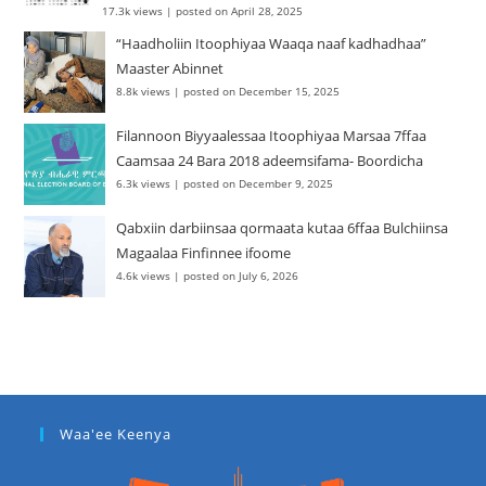
17.3k views
|
posted on April 28, 2025
“Haadholiin Itoophiyaa Waaqa naaf kadhadhaa”
Maaster Abinnet
8.8k views
|
posted on December 15, 2025
Filannoon Biyyaalessaa Itoophiyaa Marsaa 7ffaa
Caamsaa 24 Bara 2018 adeemsifama- Boordicha
6.3k views
|
posted on December 9, 2025
Qabxiin darbiinsaa qormaata kutaa 6ffaa Bulchiinsa
Magaalaa Finfinnee ifoome
4.6k views
|
posted on July 6, 2026
Waa'ee Keenya