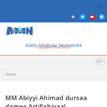
Addis Miidiyaa Neetworkii
Sagalee Dhalootaa
MM Abiyyi Ahimad dursaa
damee Artifishiyaal