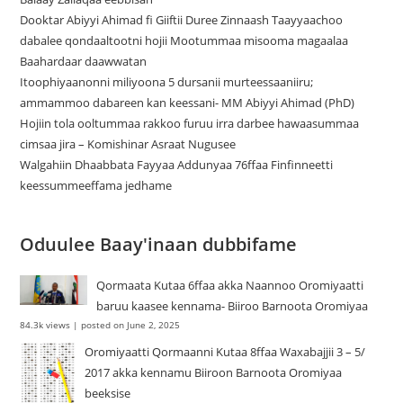
Dooktar Abiyyi Ahimad fi Giiftii Duree Zinnaash Taayyaachoo
dabalee qondaaltootni hojii Mootummaa misooma magaalaa
Baahardaar daawwatan
Itoophiyaanonni miliyoona 5 dursanii murteessaaniiru;
ammammoo dabareen kan keessani- MM Abiyyi Ahimad (PhD)
Hojiin tola ooltummaa rakkoo furuu irra darbee hawaasummaa
cimsaa jira – Komishinar Asraat Nugusee
Walgahiin Dhaabbata Fayyaa Addunyaa 76ffaa Finfinneetti
keessummeeffama jedhame
Oduulee Baay'inaan dubbifame
Qormaata Kutaa 6ffaa akka Naannoo Oromiyaatti
baruu kaasee kennama- Biiroo Barnoota Oromiyaa
84.3k views
|
posted on June 2, 2025
Oromiyaatti Qormaanni Kutaa 8ffaa Waxabajjii 3 – 5/
2017 akka kennamu Biiroon Barnoota Oromiyaa
beeksise