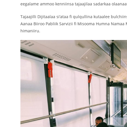
eegalame ammoo kenniinsa tajaajilaa sadarkaa olaanaat
Tajaajilli Dijitaalaa si’ataa fi qulqullina kutaalee bulc
Aanaa Biiroo Pabliik Sarvizii fi Misooma Humna Nama
himaniiru.