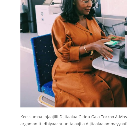
Keessumaa tajaajilli Dijitaalaa Giddu Gala Tokkoo A-M
argamanitti dhiyaachuun tajaajila dijitaalaa ammayyaafi