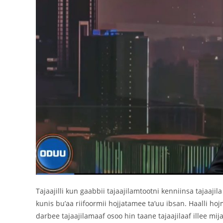
Tajaajilli kun gaabbii tajaajilamtootni kenniinsa taja
kunis bu’aa riifoormii hojjatamee ta’uu ibsan. Haalli hoj
darbee tajaajilamaaf osoo hin taane tajaajilaaf illee m