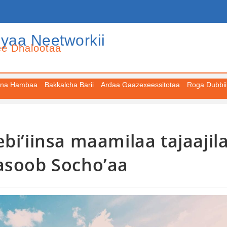
iyaa Neetworkii
ee Dhalootaa
na Hambaa
Bakkalcha Barii
Ardaa Gaazexeessitotaa
Roga Dubbii
bi’iinsa maamilaa tajaajil
Masoob Socho’aa