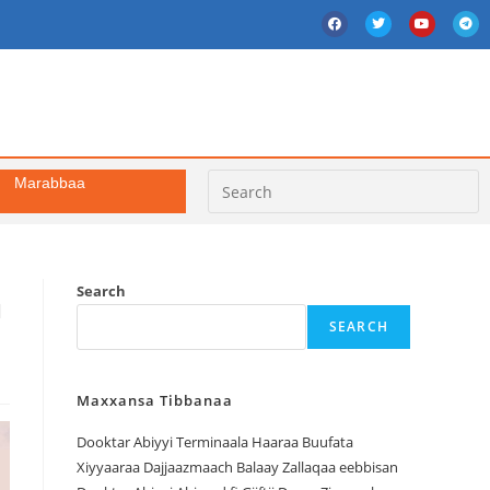
Marabbaa
a
Search
SEARCH
Maxxansa Tibbanaa
Dooktar Abiyyi Terminaala Haaraa Buufata
Xiyyaaraa Dajjaazmaach Balaay Zallaqaa eebbisan