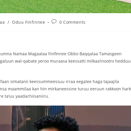
laa
/
Oduu Finfinnee
0 Comments
oma Humna Namaa Magaalaa Finfinnee Obbo Baqqalaa Tamasgeen
 eegaluun wal-qabate yeroo muraasa keessatti milkaa’inootni heddu
aan simatanii keessummeessuu irraa eegalee haga tajaajila
ufiinsa maammilaa kan hin mirkaneessine turuu eeruun rakkoon har
 ta’uu yaadachiisaniiru.