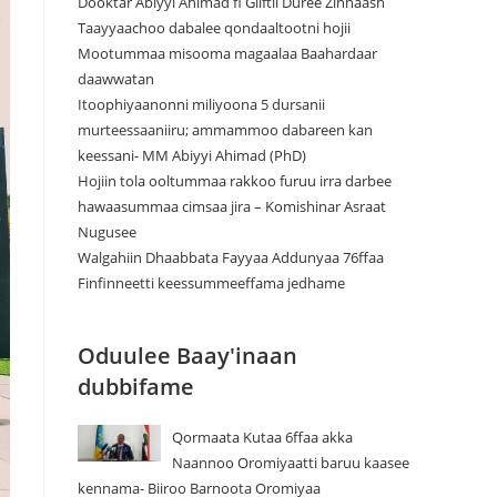
Dooktar Abiyyi Ahimad fi Giiftii Duree Zinnaash
Taayyaachoo dabalee qondaaltootni hojii
Mootummaa misooma magaalaa Baahardaar
daawwatan
Itoophiyaanonni miliyoona 5 dursanii
murteessaaniiru; ammammoo dabareen kan
keessani- MM Abiyyi Ahimad (PhD)
Hojiin tola ooltummaa rakkoo furuu irra darbee
hawaasummaa cimsaa jira – Komishinar Asraat
Nugusee
Walgahiin Dhaabbata Fayyaa Addunyaa 76ffaa
Finfinneetti keessummeeffama jedhame
Oduulee Baay'inaan
dubbifame
Qormaata Kutaa 6ffaa akka
Naannoo Oromiyaatti baruu kaasee
kennama- Biiroo Barnoota Oromiyaa