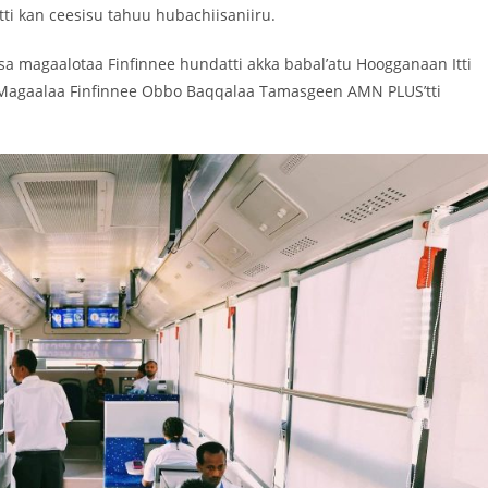
ti kan ceesisu tahuu hubachiisaniiru.
hiinsa magaalotaa Finfinnee hundatti akka babal’atu Hoogganaan Itti
a Magaalaa Finfinnee Obbo Baqqalaa Tamasgeen AMN PLUS’tti