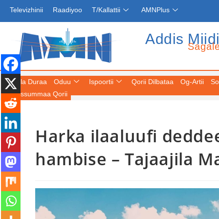
Televizhinii
Raadiyoo
T/Kallattii
AMNPlus
Addis Miid
Sagal
Fuula Duraa
Oduu
Ispoortii
Qorii Dilbataa
Og-Artii
So
Keessummaa Qorii
Harka ilaaluufi deddee
hambise – Tajaajila 