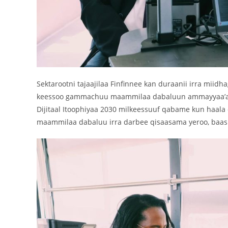
Sektarootni tajaajilaa Finfinnee kan duraanii irra miid
keessoo gammachuu maammilaa dabaluun ammayyaa’anii h
Dijitaal Itoophiyaa 2030 milkeessuuf qabame kun haala d
maammilaa dabaluu irra darbee qisaasama yeroo, baasi