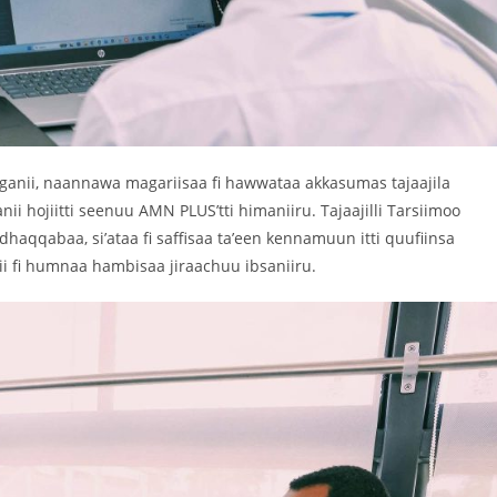
haganii, naannawa magariisaa fi hawwataa akkasumas tajaajila
ojiitti seenuu AMN PLUS’tti himaniiru. Tajaajilli Tarsiimoo
haqqabaa, si’ataa fi saffisaa ta’een kennamuun itti quufiinsa
i fi humnaa hambisaa jiraachuu ibsaniiru.