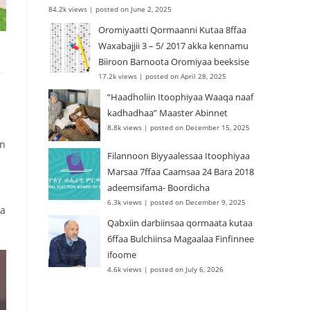
84.2k views
|
posted on June 2, 2025
Oromiyaatti Qormaanni Kutaa 8ffaa
Waxabajjii 3 – 5/ 2017 akka kennamu
Biiroon Barnoota Oromiyaa beeksise
17.2k views
|
posted on April 28, 2025
“Haadholiin Itoophiyaa Waaqa naaf
kadhadhaa” Maaster Abinnet
8.8k views
|
posted on December 15, 2025
un
Filannoon Biyyaalessaa Itoophiyaa
Marsaa 7ffaa Caamsaa 24 Bara 2018
adeemsifama- Boordicha
6.3k views
|
posted on December 9, 2025
ka
Qabxiin darbiinsaa qormaata kutaa
6ffaa Bulchiinsa Magaalaa Finfinnee
ifoome
4.6k views
|
posted on July 6, 2026