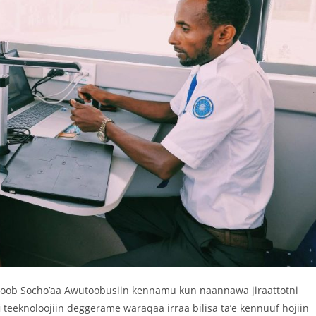
asoob Socho’aa Awutoobusiin kennamu kun naannawa jiraattotni
 teeknoloojiin deggerame waraqaa irraa bilisa ta’e kennuuf hojiin