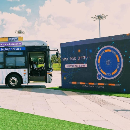
Dooktar Abiyyi Ahimad fi Giiftii Duree
Zinnaash Taayyaachoo dabalee
qondaaltootni hojii Mootummaa misooma
magaalaa Baahardaar daawwatan
August 6, 2026