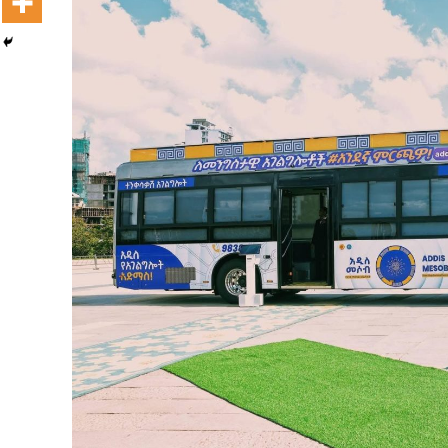
Dooktar Abiyyi Terminaala Haaraa
Buufata Xiyyaaraa Dajjaazmaach Balaay
Zallaqaa eebbisan
August 6, 2026