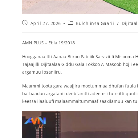
April 27, 2026
Bulchiinsa Gaarii
/
Dijitaa
AMN PLUS – Ebla 19/2018
Hoogganaa Itti Aanaa Biiroo Pabliik Sarvizii fi Miso
Tajaajilli Dijitaalaa Giddu Gala Tokkoo A-Masoob hojii
argamuu ibsaniiru.
Maammiltoota gara waajjira mootummaa dhufan fuula if
barbaadan argatanii deebi’anitti adeemsi ture itti qu
keessa ilaaluufi malaammaltummaaf saaxilamuu kan ture