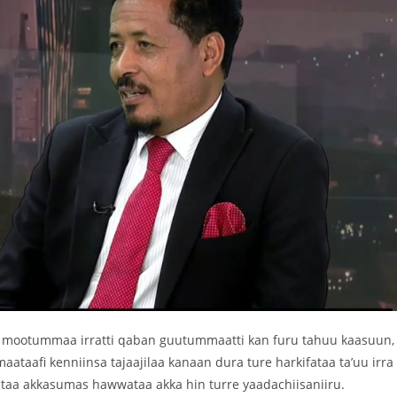
ajila mootummaa irratti qaban guutummaatti kan furu tahuu kaasuun,
maataafi kenniinsa tajaajilaa kanaan dura ture harkifataa ta’uu irra
ijataa akkasumas hawwataa akka hin turre yaadachiisaniiru.