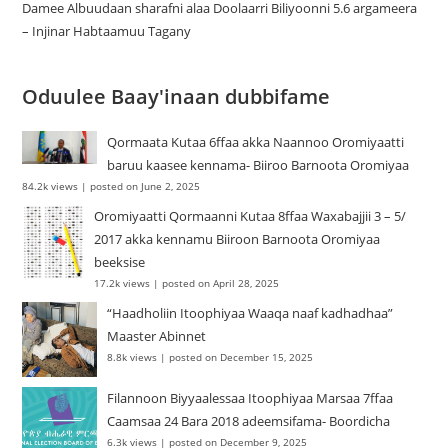
Damee Albuudaan sharafni alaa Doolaarri Biliyoonni 5.6 argameera
– Injinar Habtaamuu Tagany
Oduulee Baay'inaan dubbifame
Qormaata Kutaa 6ffaa akka Naannoo Oromiyaatti
baruu kaasee kennama- Biiroo Barnoota Oromiyaa
84.2k views
|
posted on June 2, 2025
Oromiyaatti Qormaanni Kutaa 8ffaa Waxabajjii 3 – 5/
2017 akka kennamu Biiroon Barnoota Oromiyaa
beeksise
17.2k views
|
posted on April 28, 2025
“Haadholiin Itoophiyaa Waaqa naaf kadhadhaa”
Maaster Abinnet
8.8k views
|
posted on December 15, 2025
Filannoon Biyyaalessaa Itoophiyaa Marsaa 7ffaa
Caamsaa 24 Bara 2018 adeemsifama- Boordicha
6.3k views
|
posted on December 9, 2025