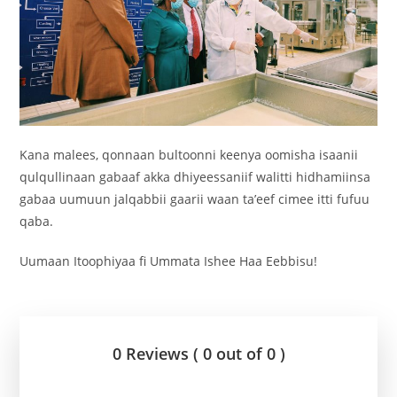
Kana malees, qonnaan bultoonni keenya oomisha isaanii
qulqullinaan gabaaf akka dhiyeessaniif walitti hidhamiinsa
gabaa uumuun jalqabbii gaarii waan ta’eef cimee itti fufuu
qaba.
Uumaan Itoophiyaa fi Ummata Ishee Haa Eebbisu!
0 Reviews ( 0 out of 0 )