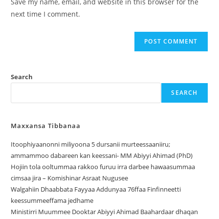
Save my name, email, and website in this browser for the
next time I comment.
Search
SEARCH
Maxxansa Tibbanaa
Itoophiyaanonni miliyoona 5 dursanii murteessaaniiru;
ammammoo dabareen kan keessani- MM Abiyyi Ahimad (PhD)
Hojiin tola ooltummaa rakkoo furuu irra darbee hawaasummaa
cimsaa jira – Komishinar Asraat Nugusee
Walgahiin Dhaabbata Fayyaa Addunyaa 76ffaa Finfinneetti
keessummeeffama jedhame
Ministirri Muummee Dooktar Abiyyi Ahimad Baahardaar dhaqan