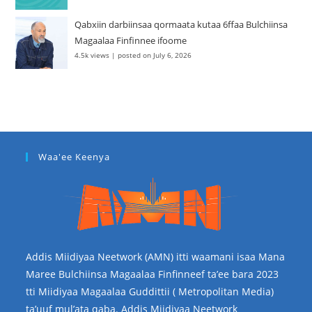
Qabxiin darbiinsaa qormaata kutaa 6ffaa Bulchiinsa
Magaalaa Finfinnee ifoome
4.5k views
|
posted on July 6, 2026
Waa'ee Keenya
Addis Miidiyaa Neetwork (AMN) itti waamani isaa Mana
Maree Bulchiinsa Magaalaa Finfinneef ta’ee bara 2023
tti Miidiyaa Magaalaa Guddittii ( Metropolitan Media)
ta’uuf mul’ata qaba. Addis Miidiyaa Neetwork