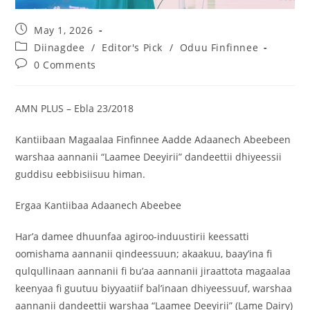
May 1, 2026
Diinagdee
/
Editor's Pick
/
Oduu Finfinnee
0 Comments
AMN PLUS – Ebla 23/2018
Kantiibaan Magaalaa Finfinnee Aadde Adaanech Abeebeen
warshaa aannanii “Laamee Deeyirii” dandeettii dhiyeessii
guddisu eebbisiisuu himan.
Ergaa Kantiibaa Adaanech Abeebee
Har’a damee dhuunfaa agiroo-induustirii keessatti
oomishama aannanii qindeessuun; akaakuu, baay’ina fi
qulqullinaan aannanii fi bu’aa aannanii jiraattota magaalaa
keenyaa fi guutuu biyyaatiif bal’inaan dhiyeessuuf, warshaa
aannanii dandeettii warshaa “Laamee Deeyirii” (Lame Dairy)