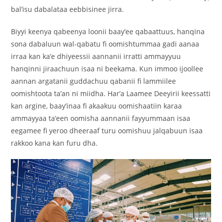
bal’isu dabalataa eebbisinee jirra.
Biyyi keenya qabeenya loonii baay’ee qabaattuus, hanqina
sona dabaluun wal-qabatu fi oomishtummaa gadi aanaa
irraa kan ka’e dhiyeessii aannanii irratti ammayyuu
hanqinni jiraachuun isaa ni beekama. Kun immoo ijoollee
aannan argatanii guddachuu qabanii fi lammiilee
oomishtoota ta’an ni miidha. Har’a Laamee Deeyirii keessatti
kan argine, baay’inaa fi akaakuu oomishaatiin karaa
ammayyaa ta’een oomisha aannanii fayyummaan isaa
eegamee fi yeroo dheeraaf turu oomishuu jalqabuun isaa
rakkoo kana kan furu dha.