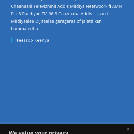
Chaanaalii Televizhinii Addis Miidiya Neetwoork fi AMN
PLUS Raadiyoo FM 96.3 Gaazexxaa Addis Lissan fi
Miidiyaalee Dijitaalaa garagaraa of jalatti kan
hammatedha.
Teessoo Keenya
We value your privacy