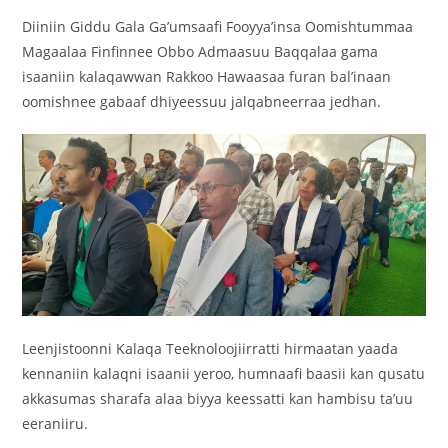
Diiniin Giddu Gala Ga’umsaafi Fooyya’insa Oomishtummaa
Magaalaa Finfinnee Obbo Admaasuu Baqqalaa gama
isaaniin kalaqawwan Rakkoo Hawaasaa furan bal’inaan
oomishnee gabaaf dhiyeessuu jalqabneerraa jedhan.
Leenjistoonni Kalaqa Teeknoloojiirratti hirmaatan yaada
kennaniin kalaqni isaanii yeroo, humnaafi baasii kan qusatu
akkasumas sharafa alaa biyya keessatti kan hambisu ta’uu
eeraniiru.