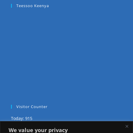
Teessoo Keenya
Visitor Counter
Today: 915
We value your privacy
Yesterday: 2257