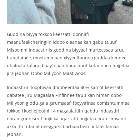
Guddina biyya tokkoo keessatti qonniifi
maanufaakcheringiin iddoo olaanaa kan qabu ta’uufi
Misoomni Indaastiriis guddina biyyaaf murteessaa ta’uu
hubatamee, mootummaan xiyyeeffannoo guddaa kennee
dhaloota kalaqu baay’inaan horachuuf kutannoon hojjetaa
jira jedhan Obbo Miliyoon Maatiwoos.
Indaastirii Itoophiyaa dhibbeentaa 40% kan of-keessatti
qabatee jiru Magaalaa Finfinnee ta’uu kan himan obbo
Miliyoon giddu gala ga’umsaafi fooyya’insa oomishtummaa
tokkoofi koollejjootni 14 magaalattiin qabdu indaastirii
daran guddisuuf hojii kalaqarratti hojjetaa jiran cimsanii
akka itti fufaniif deeggarsi barbaachisu ni taasifamaa
jedhan.