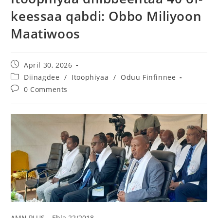
keessaa qabdi: Obbo Miliyoon
Maatiwoos
April 30, 2026
Diinagdee
/
Itoophiyaa
/
Oduu Finfinnee
0 Comments
AMN PLUS – Ebla 22/2018