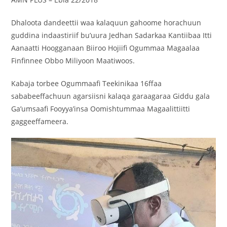
Dhaloota dandeettii waa kalaquun gahoome horachuun
guddina indaastiriif bu’uura Jedhan Sadarkaa Kantiibaa Itti
Aanaatti Hoogganaan Biiroo Hojiifi Ogummaa Magaalaa
Finfinnee Obbo Miliyoon Maatiwoos.
Kabaja torbee Ogummaafi Teekinikaa 16ffaa
sababeeffachuun agarsiisni kalaqa garaagaraa Giddu gala
Ga’umsaafi Fooyya’insa Oomishtummaa Magaalittiitti
gaggeeffameera.