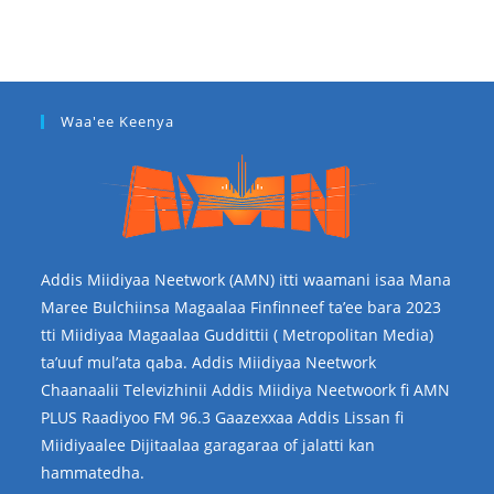
Waa'ee Keenya
Addis Miidiyaa Neetwork (AMN) itti waamani isaa Mana
Maree Bulchiinsa Magaalaa Finfinneef ta’ee bara 2023
tti Miidiyaa Magaalaa Guddittii ( Metropolitan Media)
ta’uuf mul’ata qaba. Addis Miidiyaa Neetwork
Chaanaalii Televizhinii Addis Miidiya Neetwoork fi AMN
PLUS Raadiyoo FM 96.3 Gaazexxaa Addis Lissan fi
Miidiyaalee Dijitaalaa garagaraa of jalatti kan
hammatedha.