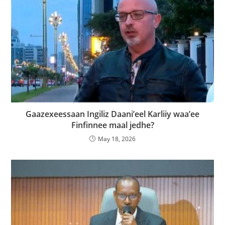
Gaazexeessaan Ingiliz Daani’eel Karliiy waa’ee
Finfinnee maal jedhe?
May 18, 2026