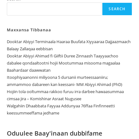
SEARCH
Maxxansa Tibbanaa
Dooktar Abiyyi Terminaala Haaraa Buufata Xiyyaaraa Dajjaazmaach
Balaay Zallaqaa eebbisan
Dooktar Abiyyi Ahimad fi Giiftii Duree Zinnaash Taayyaachoo
dabalee qondaaltootni hojii Mootummaa misooma magaalaa
Baahardaar daawwatan
Itoophiyaanonni miliyoona 5 dursanii murteessaaniiru;
ammammoo dabareen kan keessani- MM Abiyyi Ahimad (PhD)
Hojiin tola ooltummaa rakkoo furuu irra darbee hawaasummaa
cimsaa jira – Komishinar Asraat Nugusee
Walgahiin Dhaabbata Fayyaa Addunyaa 76ffaa Finfinneetti
keessummeeffama jedhame
Oduulee Baay'inaan dubbifame