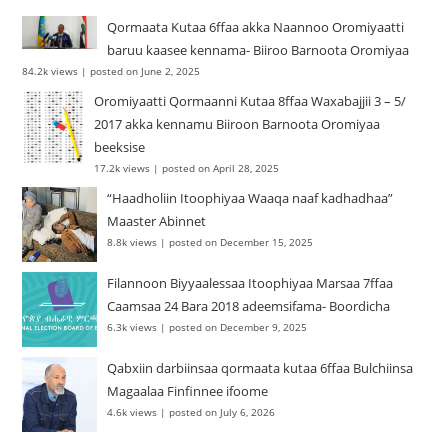
Qormaata Kutaa 6ffaa akka Naannoo Oromiyaatti
baruu kaasee kennama- Biiroo Barnoota Oromiyaa
84.2k views
|
posted on June 2, 2025
Oromiyaatti Qormaanni Kutaa 8ffaa Waxabajjii 3 – 5/
2017 akka kennamu Biiroon Barnoota Oromiyaa
beeksise
17.2k views
|
posted on April 28, 2025
“Haadholiin Itoophiyaa Waaqa naaf kadhadhaa”
Maaster Abinnet
8.8k views
|
posted on December 15, 2025
Filannoon Biyyaalessaa Itoophiyaa Marsaa 7ffaa
Caamsaa 24 Bara 2018 adeemsifama- Boordicha
6.3k views
|
posted on December 9, 2025
Qabxiin darbiinsaa qormaata kutaa 6ffaa Bulchiinsa
Magaalaa Finfinnee ifoome
4.6k views
|
posted on July 6, 2026