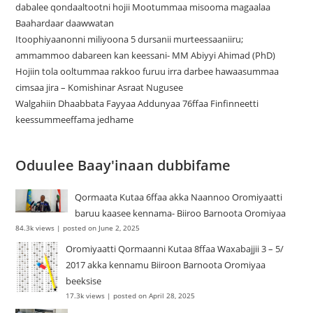
dabalee qondaaltootni hojii Mootummaa misooma magaalaa
Baahardaar daawwatan
Itoophiyaanonni miliyoona 5 dursanii murteessaaniiru;
ammammoo dabareen kan keessani- MM Abiyyi Ahimad (PhD)
Hojiin tola ooltummaa rakkoo furuu irra darbee hawaasummaa
cimsaa jira – Komishinar Asraat Nugusee
Walgahiin Dhaabbata Fayyaa Addunyaa 76ffaa Finfinneetti
keessummeeffama jedhame
Oduulee Baay'inaan dubbifame
Qormaata Kutaa 6ffaa akka Naannoo Oromiyaatti
baruu kaasee kennama- Biiroo Barnoota Oromiyaa
84.3k views
|
posted on June 2, 2025
Oromiyaatti Qormaanni Kutaa 8ffaa Waxabajjii 3 – 5/
2017 akka kennamu Biiroon Barnoota Oromiyaa
beeksise
17.3k views
|
posted on April 28, 2025