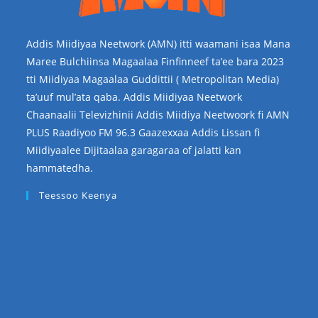
Addis Miidiyaa Neetwork (AMN) itti waamani isaa Mana
Maree Bulchiinsa Magaalaa Finfinneef ta’ee bara 2023
tti Miidiyaa Magaalaa Guddittii ( Metropolitan Media)
ta’uuf mul’ata qaba. Addis Miidiyaa Neetwork
Chaanaalii Televizhinii Addis Miidiya Neetwoork fi AMN
PLUS Raadiyoo FM 96.3 Gaazexxaa Addis Lissan fi
Miidiyaalee Dijitaalaa garagaraa of jalatti kan
hammatedha.
Teessoo Keenya