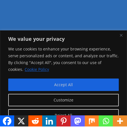
We value your privacy
Visitor Counter
We use cookies to enhance your browsing experience,
serve personalized ads or content, and analyze our traffic.
Today: 1148
By clicking "Accept All", you consent to our use of
cookies.
Cookie Policy
Yesterday: 2650
This Week: 25012
Accept All
This Month: 74285
Customize
Total Visitors:
1222104
Reject All