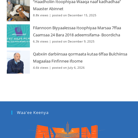
“Haadholiin Itoophiyaa Waaqa naaf kadhadhaa”
Maaster Abinnet
8.8k views
|
posted on December 15, 2025
Filannoon Biyyaalessaa Itoophiyaa Marsaa 7ffaa
Caamsaa 24 Bara 2018 adeemsifama- Boordicha
6.3k views
|
posted on December 9, 2025
Qabxiin darbiinsaa qormaata kutaa 6ffaa Bulchiinsa
Magaalaa Finfinnee ifoome
4.6k views
|
posted on July 6, 2026
Waa'ee Keenya