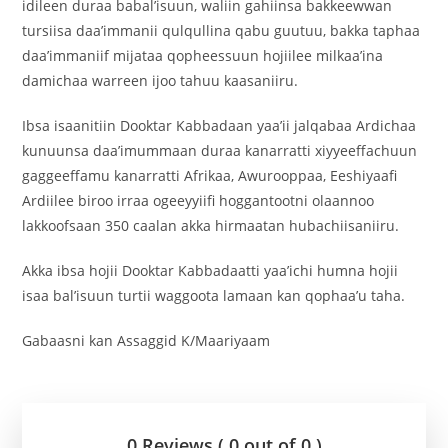
idileen duraa babal’isuun, waliin gahiinsa bakkeewwan
tursiisa daa’immanii qulqullina qabu guutuu, bakka taphaa
daa’immaniif mijataa qopheessuun hojiilee milkaa’ina
damichaa warreen ijoo tahuu kaasaniiru.
Ibsa isaanitiin Dooktar Kabbadaan yaa’ii jalqabaa Ardichaa
kunuunsa daa’imummaan duraa kanarratti xiyyeeffachuun
gaggeeffamu kanarratti Afrikaa, Awurooppaa, Eeshiyaafi
Ardiilee biroo irraa ogeeyyiifi hoggantootni olaannoo
lakkoofsaan 350 caalan akka hirmaatan hubachiisaniiru.
Akka ibsa hojii Dooktar Kabbadaatti yaa’ichi humna hojii
isaa bal’isuun turtii waggoota lamaan kan qophaa’u taha.
Gabaasni kan Assaggid K/Maariyaam
0 Reviews ( 0 out of 0 )