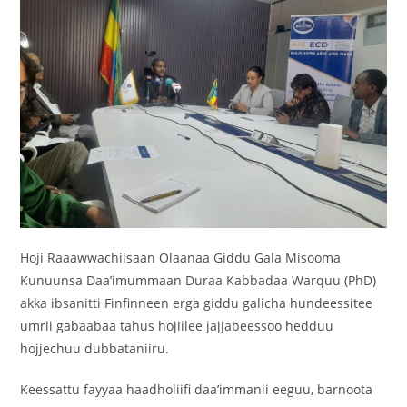
Hoji Raaawwachiisaan Olaanaa Giddu Gala Misooma
Kunuunsa Daa’imummaan Duraa Kabbadaa Warquu (PhD)
akka ibsanitti Finfinneen erga giddu galicha hundeessitee
umrii gabaabaa tahus hojiilee jajjabeessoo hedduu
hojjechuu dubbataniiru.
Keessattu fayyaa haadholiifi daa’immanii eeguu, barnoota