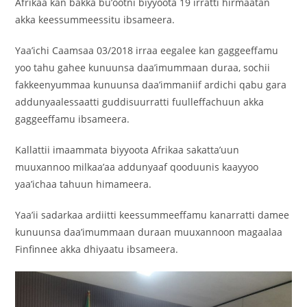
Afrikaa kan bakka bu’ootni biyyoota 19 irratti hirmaatan
akka keessummeessitu ibsameera.
Yaa’ichi Caamsaa 03/2018 irraa eegalee kan gaggeeffamu
yoo tahu gahee kunuunsa daa’imummaan duraa, sochii
fakkeenyummaa kunuunsa daa’immaniif ardichi qabu gara
addunyaalessaatti guddisuurratti fuulleffachuun akka
gaggeeffamu ibsameera.
Kallattii imaammata biyyoota Afrikaa sakatta’uun
muuxannoo milkaa’aa addunyaaf qooduunis kaayyoo
yaa’ichaa tahuun himameera.
Yaa’ii sadarkaa ardiitti keessummeeffamu kanarratti damee
kunuunsa daa’imummaan duraan muuxannoon magaalaa
Finfinnee akka dhiyaatu ibsameera.