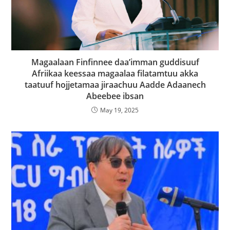
Magaalaan Finfinnee daa’imman guddisuuf
Afriikaa keessaa magaalaa filatamtuu akka
taatuuf hojjetamaa jiraachuu Aadde Adaanech
Abeebee ibsan
May 19, 2025