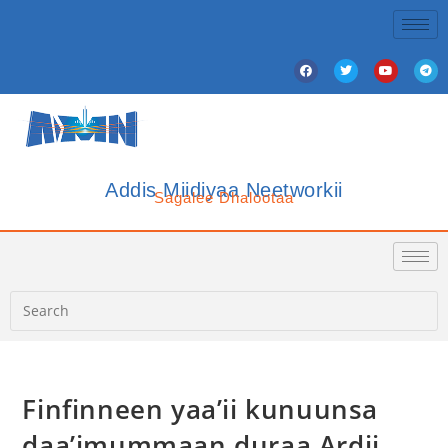
Addis Miidiyaa Neetworkii
Sagalee Dhalootaa
Finfinneen yaa’ii kunuunsa
daa’imummaan duraa Ardii