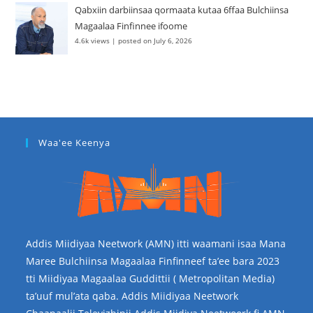
Qabxiin darbiinsaa qormaata kutaa 6ffaa Bulchiinsa
Magaalaa Finfinnee ifoome
4.6k views
|
posted on July 6, 2026
Waa'ee Keenya
Addis Miidiyaa Neetwork (AMN) itti waamani isaa Mana
Maree Bulchiinsa Magaalaa Finfinneef ta’ee bara 2023
tti Miidiyaa Magaalaa Guddittii ( Metropolitan Media)
ta’uuf mul’ata qaba. Addis Miidiyaa Neetwork