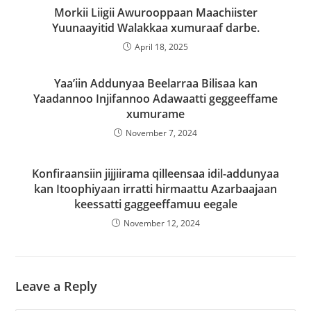
Morkii Liigii Awurooppaan Maachiister
Yuunaayitid Walakkaa xumuraaf darbe.
April 18, 2025
Yaa’iin Addunyaa Beelarraa Bilisaa kan
Yaadannoo Injifannoo Adawaatti geggeeffame
xumurame
November 7, 2024
Konfiraansiin jijjiirama qilleensaa idil-addunyaa
kan Itoophiyaan irratti hirmaattu Azarbaajaan
keessatti gaggeeffamuu eegale
November 12, 2024
Leave a Reply