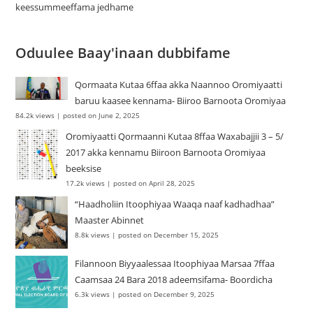
keessummeeffama jedhame
Oduulee Baay'inaan dubbifame
Qormaata Kutaa 6ffaa akka Naannoo Oromiyaatti
baruu kaasee kennama- Biiroo Barnoota Oromiyaa
84.2k views
|
posted on June 2, 2025
Oromiyaatti Qormaanni Kutaa 8ffaa Waxabajjii 3 – 5/
2017 akka kennamu Biiroon Barnoota Oromiyaa
beeksise
17.2k views
|
posted on April 28, 2025
“Haadholiin Itoophiyaa Waaqa naaf kadhadhaa”
Maaster Abinnet
8.8k views
|
posted on December 15, 2025
Filannoon Biyyaalessaa Itoophiyaa Marsaa 7ffaa
Caamsaa 24 Bara 2018 adeemsifama- Boordicha
6.3k views
|
posted on December 9, 2025