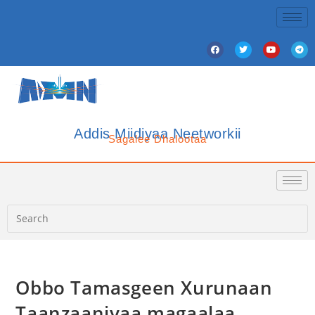
Addis Miidiyaa Neetworkii
Sagalee Dhalootaa
Obbo Tamasgeen Xurunaan
Taanzaaniyaa magaalaa