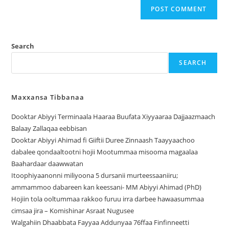
Search
SEARCH
Maxxansa Tibbanaa
Dooktar Abiyyi Terminaala Haaraa Buufata Xiyyaaraa Dajjaazmaach
Balaay Zallaqaa eebbisan
Dooktar Abiyyi Ahimad fi Giiftii Duree Zinnaash Taayyaachoo
dabalee qondaaltootni hojii Mootummaa misooma magaalaa
Baahardaar daawwatan
Itoophiyaanonni miliyoona 5 dursanii murteessaaniiru;
ammammoo dabareen kan keessani- MM Abiyyi Ahimad (PhD)
Hojiin tola ooltummaa rakkoo furuu irra darbee hawaasummaa
cimsaa jira – Komishinar Asraat Nugusee
Walgahiin Dhaabbata Fayyaa Addunyaa 76ffaa Finfinneetti