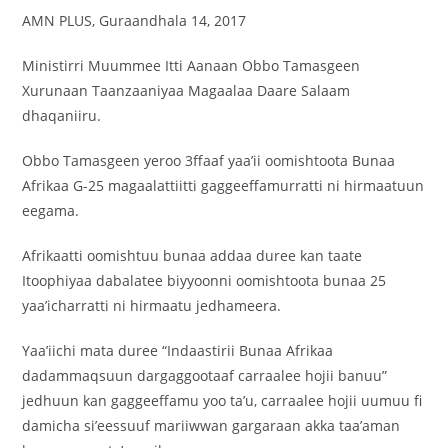
AMN PLUS, Guraandhala 14, 2017
Ministirri Muummee Itti Aanaan Obbo Tamasgeen
Xurunaan Taanzaaniyaa Magaalaa Daare Salaam
dhaqaniiru.
Obbo
Tamasgeen yeroo 3ffaaf yaa’ii oomishtoota Bunaa
Afrikaa G-25 magaalattiitti gaggeeffamurratti ni hirmaatuun
eegama.
Afrikaatti oomishtuu bunaa addaa duree kan taate
Itoophiyaa dabalatee biyyoonni oomishtoota bunaa 25
yaa’icharratti ni hirmaatu jedhameera.
Yaa’iichi mata duree “Indaastirii Bunaa Afrikaa
dadammaqsuun dargaggootaaf carraalee hojii banuu”
jedhuun kan gaggeeffamu yoo ta’u, carraalee hojii uumuu fi
damicha si’eessuuf mariiwwan gargaraan akka taa’aman