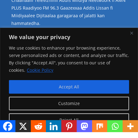
Chaanaalii Televizhinii Addis Miidiya Neetwoork fi AMN
PLUS Raadiyoo FM 96.3 Gaazexxaa Addis Lissan fi
Miidiyaalee Dijitaalaa garagaraa of jalatti kan
hammatedha.
Teessoo Keenya
We value your privacy
We use cookies to enhance your browsing experience,
serve personalized ads or content, and analyze our traffic.
By clicking "Accept All", you consent to our use of
cookies.
Cookie Policy
Accept All
Customize
Reject All