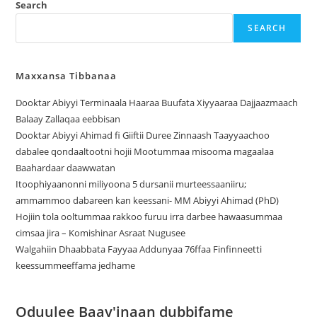
Search
SEARCH
Maxxansa Tibbanaa
Dooktar Abiyyi Terminaala Haaraa Buufata Xiyyaaraa Dajjaazmaach
Balaay Zallaqaa eebbisan
Dooktar Abiyyi Ahimad fi Giiftii Duree Zinnaash Taayyaachoo
dabalee qondaaltootni hojii Mootummaa misooma magaalaa
Baahardaar daawwatan
Itoophiyaanonni miliyoona 5 dursanii murteessaaniiru;
ammammoo dabareen kan keessani- MM Abiyyi Ahimad (PhD)
Hojiin tola ooltummaa rakkoo furuu irra darbee hawaasummaa
cimsaa jira – Komishinar Asraat Nugusee
Walgahiin Dhaabbata Fayyaa Addunyaa 76ffaa Finfinneetti
keessummeeffama jedhame
Oduulee Baay'inaan dubbifame