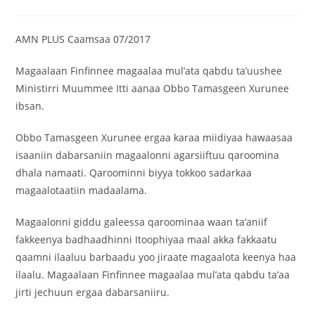
AMN PLUS Caamsaa 07/2017
Magaalaan Finfinnee magaalaa mul’ata qabdu ta’uushee
Ministirri Muummee Itti aanaa Obbo Tamasgeen Xurunee
ibsan.
Obbo Tamasgeen Xurunee ergaa karaa miidiyaa hawaasaa
isaaniin dabarsaniin magaalonni agarsiiftuu qaroomina
dhala namaati. Qaroominni biyya tokkoo sadarkaa
magaalotaatiin madaalama.
Magaalonni giddu galeessa qaroominaa waan ta’aniif
fakkeenya badhaadhinni Itoophiyaa maal akka fakkaatu
qaamni ilaaluu barbaadu yoo jiraate magaalota keenya haa
ilaalu. Magaalaan Finfinnee magaalaa mul’ata qabdu ta’aa
jirti jechuun ergaa dabarsaniiru.