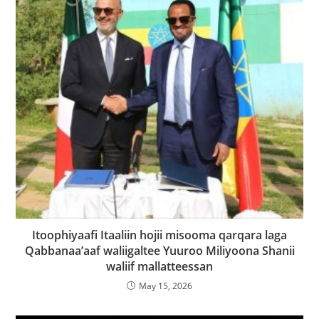
Itoophiyaafi Itaaliin hojii misooma qarqara laga
Qabbanaa’aaf waliigaltee Yuuroo Miliyoona Shanii
waliif mallatteessan
May 15, 2026