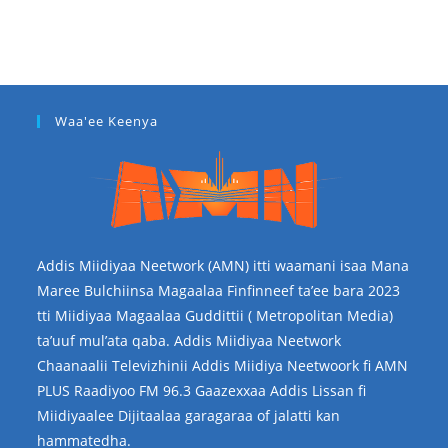
Waa'ee Keenya
Addis Miidiyaa Neetwork (AMN) itti waamani isaa Mana
Maree Bulchiinsa Magaalaa Finfinneef ta’ee bara 2023
tti Miidiyaa Magaalaa Guddittii ( Metropolitan Media)
ta’uuf mul’ata qaba. Addis Miidiyaa Neetwork
Chaanaalii Televizhinii Addis Miidiya Neetwoork fi AMN
PLUS Raadiyoo FM 96.3 Gaazexxaa Addis Lissan fi
Miidiyaalee Dijitaalaa garagaraa of jalatti kan
hammatedha.