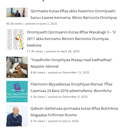
Qormaata Kutaa 6ffaa akka Naannoo Oromiyaatti
baruu kaasee kennama- Biiroo Barnoota Oromiyaa
84.3k views
|
posted on June 2, 2025
Oromiyaatti Qormaanni Kutaa 8ffaa Waxabajjii 3 – 5/
2017 akka kennamu Biiroon Barnoota Oromiyaa
beeksise
17.3k views
|
posted on April 28, 2025
“Haadholiin Itoophiyaa Waaqa naaf kadhadhaa”
Maaster Abinnet
8.8k views
|
posted on December 15, 2025
Filannoon Biyyaalessaa Itoophiyaa Marsaa 7ffaa
Caamsaa 24 Bara 2018 adeemsifama- Boordicha
6.3k views
|
posted on December 9, 2025
Qabxiin darbiinsaa qormaata kutaa 6ffaa Bulchiinsa
Magaalaa Finfinnee ifoome
4.7k views
|
posted on July 6, 2026