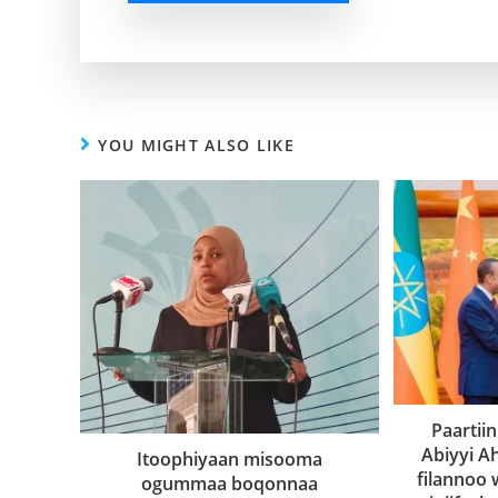
YOU MIGHT ALSO LIKE
Paartii
Abiyyi 
Itoophiyaan misooma
filannoo 
ogummaa boqonnaa