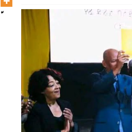
Dooktar Abiyyi Terminaala Haaraa
Buufata Xiyyaaraa Dajjaazmaach Balaay
Zallaqaa eebbisan
August 6, 2026