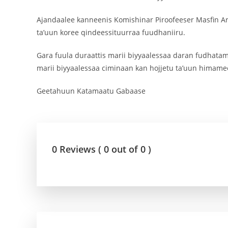
Ajandaalee kanneenis Komishinar Piroofeeser Masfin Ar
ta’uun koree qindeessituurraa fuudhaniiru.
Gara fuula duraattis marii biyyaalessaa daran fudhata
marii biyyaalessaa ciminaan kan hojjetu ta’uun himame
Geetahuun Katamaatu Gabaase
0 Reviews ( 0 out of 0 )