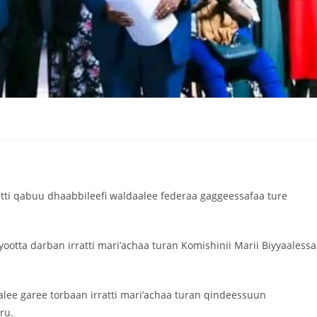
s
litti qabuu dhaabbileefi waldaalee federaa gaggeessafaa ture
otta darban irratti mari’achaa turan Komishinii Marii Biyyaaless
lee garee torbaan irratti mari’achaa turan qindeessuun
ru.