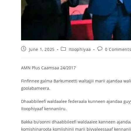
June 1, 2025
Itoophiyaa
0 Comment
AMN Plus Caamsaa 24/2017
Finfinnee galma Barkumeetti waltajjii marii ajandaa wa
goolabameera.
Dhaabbileefi waldaalee federaala kunneen ajandaa guyyo
Itoophiyaaf kennaniiru.
Bakka bu’oonni dhaabbileefi waldaalee kanneen ajandaa
komishinaroota komiishinii marii biyyaleessaaf kennanii