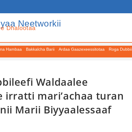
iyaa Neetworkii
ee Dhalootaa
na Hambaa
Bakkalcha Barii
Ardaa Gaazexeessitotaa
Roga Dubbii
bileefi Waldaalee
 irratti mari’achaa turan
ii Marii Biyyaalessaaf