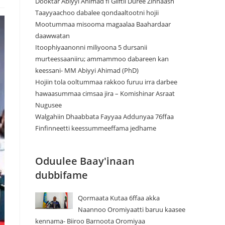
Dooktar Abiyyi Ahimad fi Giiftii Duree Zinnaash
Taayyaachoo dabalee qondaaltootni hojii
Mootummaa misooma magaalaa Baahardaar
daawwatan
Itoophiyaanonni miliyoona 5 dursanii
murteessaaniiru; ammammoo dabareen kan
keessani- MM Abiyyi Ahimad (PhD)
Hojiin tola ooltummaa rakkoo furuu irra darbee
hawaasummaa cimsaa jira – Komishinar Asraat
Nugusee
Walgahiin Dhaabbata Fayyaa Addunyaa 76ffaa
Finfinneetti keessummeeffama jedhame
Oduulee Baay'inaan
dubbifame
Qormaata Kutaa 6ffaa akka
Naannoo Oromiyaatti baruu kaasee
kennama- Biiroo Barnoota Oromiyaa