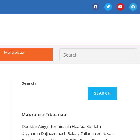
Marabbaa
Search
SEARCH
Maxxansa Tibbanaa
Dooktar Abiyyi Terminaala Haaraa Buufata
Xiyyaaraa Dajjaazmaach Balaay Zallaqaa eebbisan