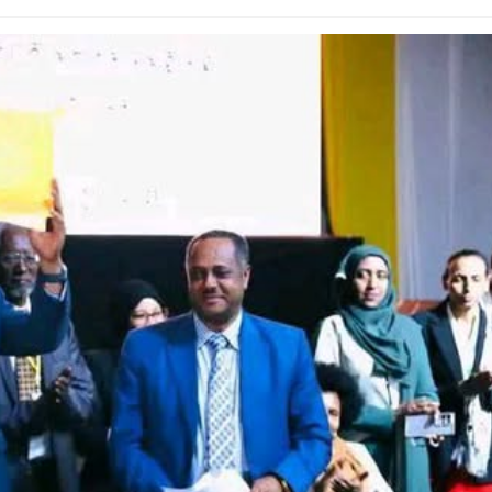
Dooktar Abiyyi Ahimad fi Giiftii Duree
Zinnaash Taayyaachoo dabalee
qondaaltootni hojii Mootummaa misooma
magaalaa Baahardaar daawwatan
August 6, 2026