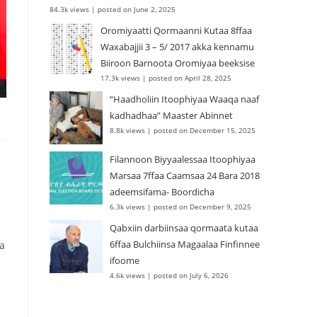
84.3k views
|
posted on June 2, 2025
Oromiyaatti Qormaanni Kutaa 8ffaa
Waxabajjii 3 – 5/ 2017 akka kennamu
Biiroon Barnoota Oromiyaa beeksise
17.3k views
|
posted on April 28, 2025
“Haadholiin Itoophiyaa Waaqa naaf
kadhadhaa” Maaster Abinnet
8.8k views
|
posted on December 15, 2025
Filannoon Biyyaalessaa Itoophiyaa
Marsaa 7ffaa Caamsaa 24 Bara 2018
adeemsifama- Boordicha
6.3k views
|
posted on December 9, 2025
Qabxiin darbiinsaa qormaata kutaa
6ffaa Bulchiinsa Magaalaa Finfinnee
aa
ifoome
4.6k views
|
posted on July 6, 2026