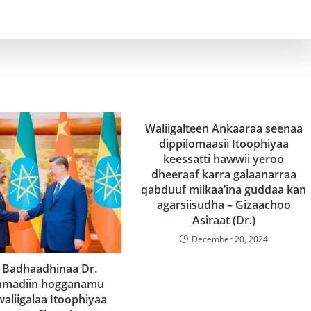
Waliigalteen Ankaaraa seenaa
dippilomaasii Itoophiyaa
keessatti hawwii yeroo
dheeraaf karra galaanarraa
qabduuf milkaa’ina guddaa kan
agarsiisudha – Gizaachoo
Asiraat (Dr.)
December 20, 2024
n Badhaadhinaa Dr.
Ahmadiin hogganamu
waliigalaa Itoophiyaa