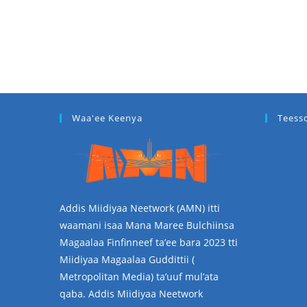
Waa'ee Keenya
Teess
Addis Miidiyaa Neetwork (AMN) itti
waamani isaa Mana Maree Bulchiinsa
Magaalaa Finfinneef ta’ee bara 2023 tti
Miidiyaa Magaalaa Guddittii (
Metropolitan Media) ta’uuf mul’ata
qaba. Addis Miidiyaa Neetwork