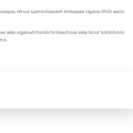
a’aayaa, Hiruut Gabresillaaseefi Ambaayee Ogatoo (PhD) waliin
maa akka argatuufi hunda hirmaachisaa akka ta’uuf Komishiniin
era.