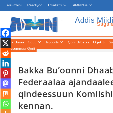
Televizhinii
Raadiyoo
T/Kallattii
AMNPlus
Addis Miid
Sagal
Fuula Duraa
Oduu
Ispoortii
Qorii Dilbataa
Og-Artii
So
Keessummaa Qorii
Bakka Bu’oonni Dhaab
Federaalaa ajandaalee
qindeessuun Komiishin
kennan.