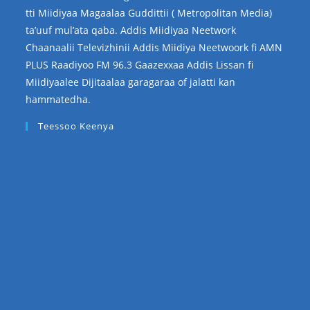
tti Miidiyaa Magaalaa Guddittii ( Metropolitan Media)
ta’uuf mul’ata qaba. Addis Miidiyaa Neetwork
Chaanaalii Televizhinii Addis Miidiya Neetwoork fi AMN
PLUS Raadiyoo FM 96.3 Gaazexxaa Addis Lissan fi
Miidiyaalee Dijitaalaa garagaraa of jalatti kan
hammatedha.
Teessoo Keenya