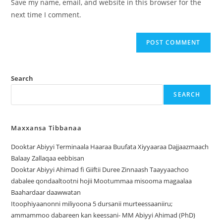
Save my name, email, and website in this browser for the
next time I comment.
Search
SEARCH
Maxxansa Tibbanaa
Dooktar Abiyyi Terminaala Haaraa Buufata Xiyyaaraa Dajjaazmaach
Balaay Zallaqaa eebbisan
Dooktar Abiyyi Ahimad fi Giiftii Duree Zinnaash Taayyaachoo
dabalee qondaaltootni hojii Mootummaa misooma magaalaa
Baahardaar daawwatan
Itoophiyaanonni miliyoona 5 dursanii murteessaaniiru;
ammammoo dabareen kan keessani- MM Abiyyi Ahimad (PhD)