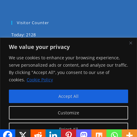
Visitor Counter
Today: 2128
We value your privacy
Yesterday: 3735
We use cookies to enhance your browsing experience,
This Week: 29726
serve personalized ads or content, and analyze our traffic.
By clicking "Accept All", you consent to our use of
This Month: 78999
cookies.
Cookie Policy
Total Visitors:
1226820
Accept All
Customize
copyright Ⓒ 2026 Addis Media Network All Rights
Reserved.
Reject All