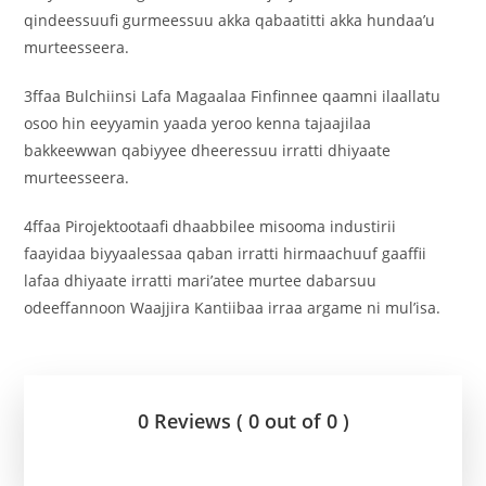
qindeessuufi gurmeessuu akka qabaatitti akka hundaa’u
murteesseera.
3ffaa Bulchiinsi Lafa Magaalaa Finfinnee qaamni ilaallatu
osoo hin eeyyamin yaada yeroo kenna tajaajilaa
bakkeewwan qabiyyee dheeressuu irratti dhiyaate
murteesseera.
4ffaa Pirojektootaafi dhaabbilee misooma industirii
faayidaa biyyaalessaa qaban irratti hirmaachuuf gaaffii
lafaa dhiyaate irratti mari’atee murtee dabarsuu
odeeffannoon Waajjira Kantiibaa irraa argame ni mul’isa.
0 Reviews ( 0 out of 0 )