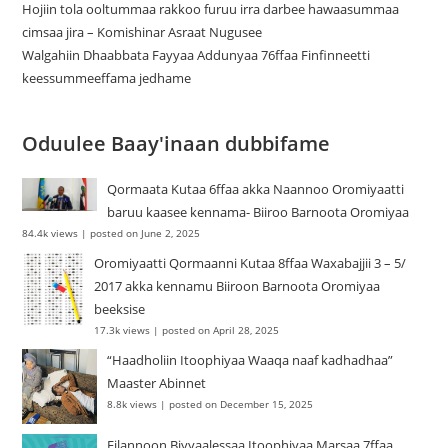
Hojiin tola ooltummaa rakkoo furuu irra darbee hawaasummaa
cimsaa jira – Komishinar Asraat Nugusee
Walgahiin Dhaabbata Fayyaa Addunyaa 76ffaa Finfinneetti
keessummeeffama jedhame
Oduulee Baay'inaan dubbifame
Qormaata Kutaa 6ffaa akka Naannoo Oromiyaatti
baruu kaasee kennama- Biiroo Barnoota Oromiyaa
84.4k views
|
posted on June 2, 2025
Oromiyaatti Qormaanni Kutaa 8ffaa Waxabajjii 3 – 5/
2017 akka kennamu Biiroon Barnoota Oromiyaa
beeksise
17.3k views
|
posted on April 28, 2025
“Haadholiin Itoophiyaa Waaqa naaf kadhadhaa”
Maaster Abinnet
8.8k views
|
posted on December 15, 2025
Filannoon Biyyaalessaa Itoophiyaa Marsaa 7ffaa