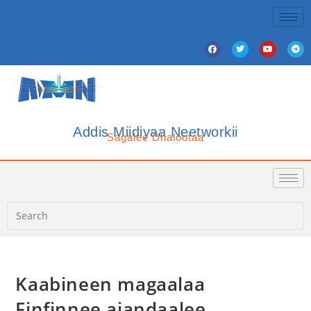
Addis Miidiyaa Neetworkii
Sagalee Dhalootaa
Kaabineen magaalaa
Finfinnee ajandaalee