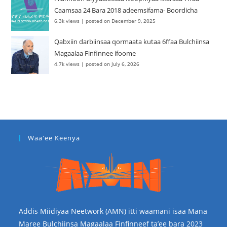
Caamsaa 24 Bara 2018 adeemsifama- Boordicha
6.3k views
|
posted on December 9, 2025
Qabxiin darbiinsaa qormaata kutaa 6ffaa Bulchiinsa
Magaalaa Finfinnee ifoome
4.7k views
|
posted on July 6, 2026
Waa'ee Keenya
Addis Miidiyaa Neetwork (AMN) itti waamani isaa Mana
Maree Bulchiinsa Magaalaa Finfinneef ta’ee bara 2023