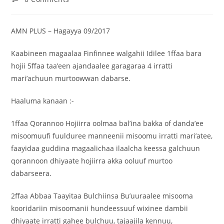
AMN PLUS – Hagayya 09/2017
Kaabineen magaalaa Finfinnee walgahii Idilee 1ffaa bara
hojii 5ffaa taa’een ajandaalee garagaraa 4 irratti
mari’achuun murtoowwan dabarse.
Haaluma kanaan :-
1ffaa Qorannoo Hojiirra oolmaa bal’ina bakka of danda’ee
misoomuufi fuulduree manneenii misoomu irratti mari’atee,
faayidaa guddina magaalichaa ilaalcha keessa galchuun
qorannoon dhiyaate hojiirra akka ooluuf murtoo
dabarseera.
2ffaa Abbaa Taayitaa Bulchiinsa Bu’uuraalee misooma
kooridariin misoomanii hundeessuuf wixinee dambii
dhiyaate irratti gahee bulchuu, tajaajila kennuu,