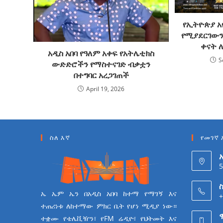
የኢትዮጵያ አየ
የሚያደርገውን
ቀናት 
አዲስ አበባ የዓለም አቀፍ የአትሌቲክስ
S
ውድድሮችን የማስተናገድ ብቃቷን
በተግባር አረጋገጠች
April 19, 2026
ስለ እኛ
የመገኛ 
5
ስ
ኤ ኤም ኤን በአዲስ አበባ ከተማ የማገኝ እና
+
ተጠሪነቱ ለከተማው ምክር ቤት የሆነ ሚዲያ ነው።
ተቋሙ የቴሌቪዥን፣ የFM ሬዲዮ፣ የህትመት እና