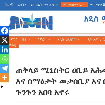
ስለ እኛ
አግኙን
የስርጭት መርሀ ግብር
ማስታወቂያ
ሚቲዎሮሎ
አዲስ 
መነሻ
ዜና
ስፖርት
አዲስ ቴሌቪዥን
ኤፍ ኤም ራዲዮ
ቴክኖሎጂ
ጠቅላይ ሚኒስትር ዐቢይ አሕመ
የጠቅላይ ሚኒስትር ዐቢይ 
«መደመር» መጽሐፍ በቻይ
እና ሰማዕታት መታሰቢያ እና
ለንባብ ይበቃል
ጉንጉን አበባ አኖሩ
AmnAdmin
July