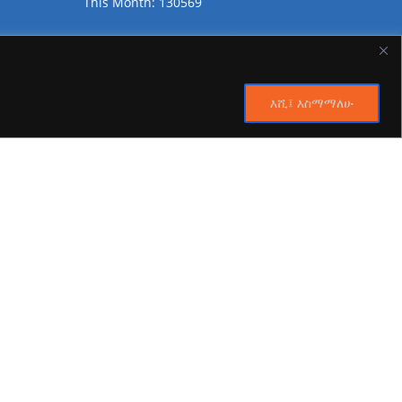
This Month: 130569
Total Visitors:
2446239
እሺ፤ እስማማለሁ