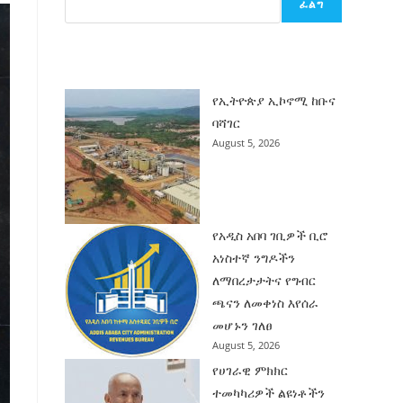
ፈልግ
ሰት
ገንባት
ዜና
የኢትዮጵያ ኢኮኖሚ ከቡና
ባሻገር
August 5, 2026
የአዲስ አበባ ገቢዎች ቢሮ
አነስተኛ ንግዶችን
ለማበረታታትና የግብር
ጫናን ለመቀነስ እየሰራ
መሆኑን ገለፀ
August 5, 2026
የሀገራዊ ምክክር
ተመካካሪዎች ልዩነቶችን