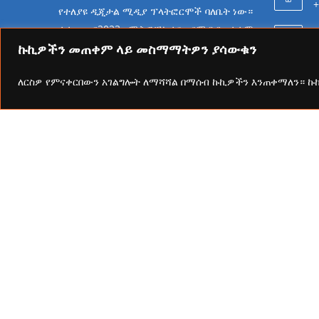
+
የተለያዩ ዲጂታል ሚዲያ ፕላትፎርሞች ባለቤት ነው።
ተቋሙ በ2023 ሜትሮፖሊታን የሚዲያ ተቋም
6
የመሆን ራዕይ ሰንቆ የይዘት
ኩኪዎችን መጠቀም ላይ መስማማትዎን ያሳውቁን
ስራዎችን በመስራት ላይ ይገኛል።
ለርስዎ የምናቀርበውን አገልግሎት ለማሻሻል በማሰብ ኩኪዎችን እንጠቀማለን። 