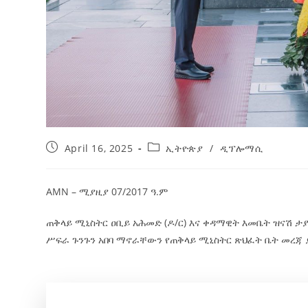
April 16, 2025
ኢትዮጵያ
/
ዲፕሎማሲ
AMN – ሚያዚያ 07/2017 ዓ.ም
ጠቅላይ ሚኒስትር ዐቢይ አሕመድ (ዶ/ር) እና ቀዳማዊት እመቤት ዝናሽ 
ሥፍራ ጉንጉን አበባ ማኖራቸውን የጠቅላይ ሚኒስትር ጽህፈት ቤት መረጃ