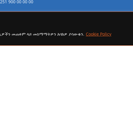
251 900 00 00 00
ፋክስ:
21-254-2147
ኢሜይል:
ኩኪዎችን መጠቀም ላይ መስማማትዎን እባክዎ ያሳውቁን.
Cookie Policy
addisaammaa@gmail.com
copyright Ⓒ 2026 Addis Media Network All Rights Reserved.