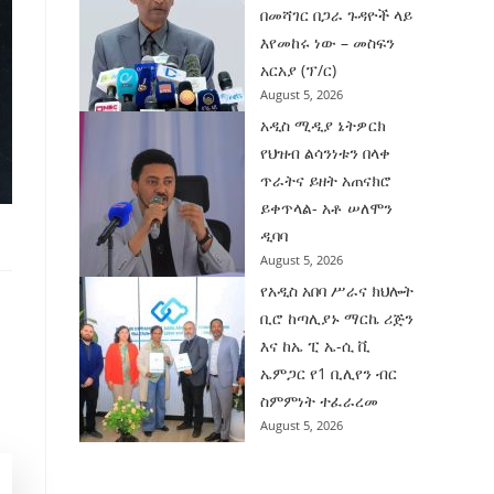
በመሻገር በጋራ ጉዳዮች ላይ
እየመከሩ ነው – መስፍን
አርአያ (ፕ/ር)
August 5, 2026
አዲስ ሚዲያ ኔትዎርክ
የህዝብ ልሳንነቱን በላቀ
ጥራትና ይዘት አጠናክሮ
ይቀጥላል- አቶ ሠለሞን
ዲባባ
August 5, 2026
የአዲስ አበባ ሥራና ክህሎት
ቢሮ ከጣሊያኑ ማርኬ ሪጅን
እና ከኤ ፒ ኤ-ሲ ቪ
ኤምጋር የ1 ቢሊየን ብር
ስምምነት ተፈራረመ
August 5, 2026