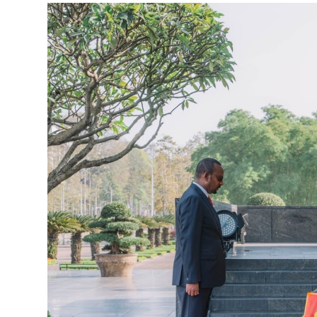
የኢትዮጵያ ኢኮኖሚ ከቡና ባሻገር
August 5, 2026
2ኛው የአዲስ ሚዲያ ኔትዎርክ አመራሮች እ
ሠራተኞች ስፖርት ፌስቲቫል በቴሌቪዥን ዘ
አሸናፊነት ተጠናቀቀ
August 1, 2026