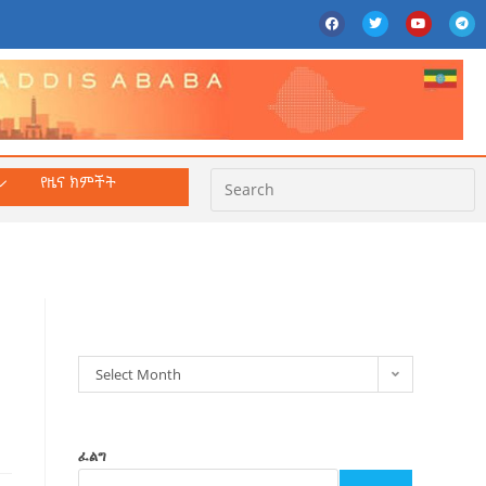
የዜና ክምችት
ክምችት
Select Month
ፈልግ