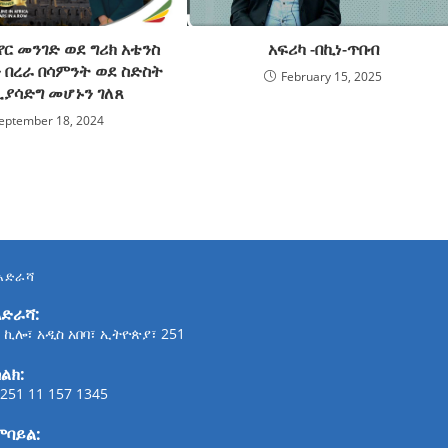
አፍሪካ -በኪነ-ጥበብ
ር መንገድ ወደ ግሪክ አቴንስ
 በረራ በሳምንት ወደ ስድስት
February 15, 2025
ሊያሳድግ መሆኑን ገለጸ
eptember 18, 2024
አድራሻ
አድራሻ:
 ኪሎ፣ አዲስ አበባ፣ ኢትዮጵያ፣ 251
ልክ:
251 11 157 1345
ሞባይል: