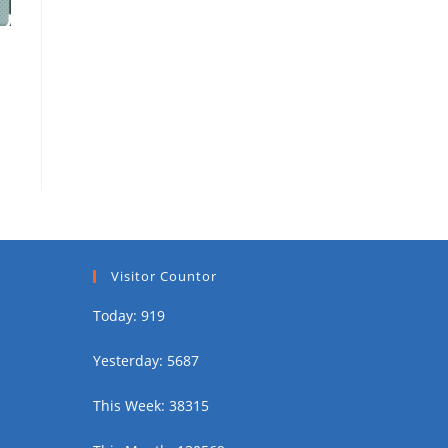
Visitor Countor
Today: 919
Yesterday: 5687
This Week: 38315