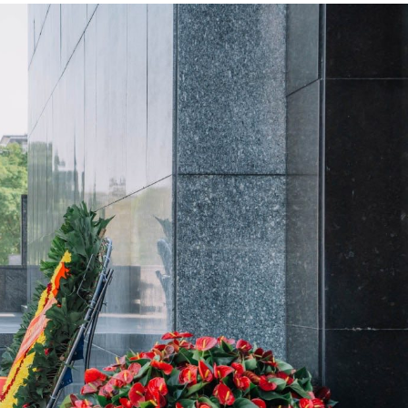
አዲስ ሚዲያ ኔትዎርክ በይዘት ስራዎቹ የሀ
ተቃውሞ የበዛበት የፊፋ አዲሱ እቅድ
ትርክትን በማረም እና የወል ትርክትን በመ
ና
የቤኒን የዲጂታል ትራንስፎርሜሽን እና ኢኖቬሽን
ሃላፊነቱን እየተወጣ ይገኛል
July 30, 2026
ርፍ
ሚኒስትር ማሁና አክፕሎጋን የኢፌዴሪ መሶብ
አገልግሎትን ጎበኙ
AmnAdmin
October 17, 2025
August 5, 2026