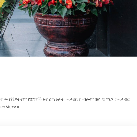
ታያቸው በቬይትናም የጀግኖች እና ሰማዕታት መታሰቢያ ብሎም በሆ ቺ ሚን የመቃብር
 ያመላክታል።