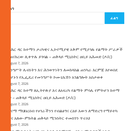
ፈልግ
ፈልግ
ዜና
የባሕር ዳር ከተማን ታሪካዊና ኢኮኖሚያዊ አቅም የሚያጎሉ የልማት ሥራዎች
ተጠናክረው ሊቀጥሉ ይገባል – ጠቅላይ ሚኒስትር ዐቢይ አሕመድ (ዶ/ር)
August 7, 2026
መንግሥት ሌብነትን እና ሕገወጥነትን ለመከላከል ጠንካራ እርምጃ እየወሰደ
መሆኑን የኢፌዴሪ የመንግሥት ኮሙኒኬሽን አገልግሎት አስታወቀ
August 7, 2026
የባሕር ዳር ከተማ ለኢትዮጵያ እና ለአፍሪካ የልማት ምሳሌ የምትሆን ከተማ
ነች – ጠቅላይ ሚኒስትር ዐቢይ አሕመድ (ዶ/ር)
August 7, 2026
ጤናማ ማህበረሰብ የሀገራችንን የብልፅግና ርዕይ እውን ለማድረግ የማይተካ
ሚና አለው-ምክትል ጠቅላይ ሚንስትር ተመስገን ጥሩነህ
August 7, 2026