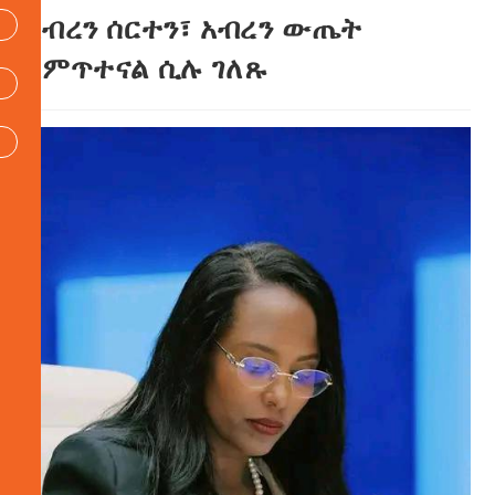
አብረን ሰርተን፣ አብረን ውጤት
አምጥተናል ሲሉ ገለጹ