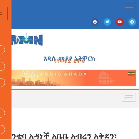
X
አዲስ ሚዲያ ኔትዎርክ
የትውልድ ድምፅ
ከንቲባ አዳነች አቤቤ አብረን አቅደን፣