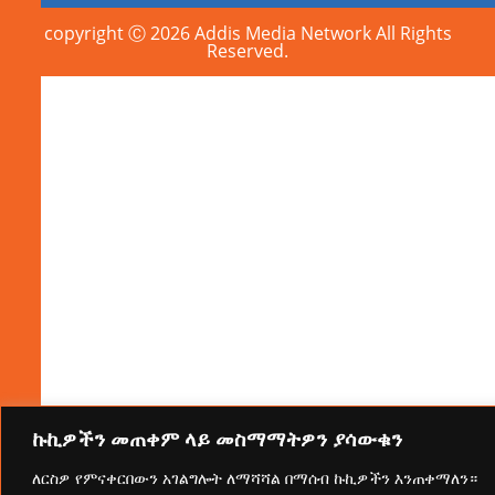
copyright Ⓒ 2026 Addis Media Network All Rights
Reserved.
ኩኪዎችን መጠቀም ላይ መስማማትዎን ያሳውቁን
ለርስዎ የምናቀርበውን አገልግሎት ለማሻሻል በማሰብ ኩኪዎችን እንጠቀማለን።