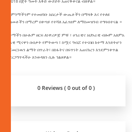
የ2018 በጀት ዓመት እቅድ ውይይት አጠናቅቀናል ብለዋል።
በግምገማችንም የተመዘገቡ አበረታች ውጤቶችን በማላቅ እና የተለዩ
ድክመቶችን በማረም በቀጣይ የተሻለ አፈፃፀም ለማስመዝገብ ተግባብተናል ።
ከተማችን በሁሉም ዘርፍ ለነዋሪዎቿ ምቹ ፣ ሀገራዊና አህጉራዊ ብሎም አለምአ
ቀፋዊ ሚናዋን በብቃት የምትወጣ ፤ ስሟና ግብሯ የተናበበ ከተማ እንድትሆን
የጀመርነዉን ልማት በጥራት፣ በስፋትና በፍጥነት አጠናክረን እንደምንቀጥል
ልናረጋግጥላችሁ እንወዳለን ሲሉ ገልጸዋል።
0 Reviews ( 0 out of 0 )