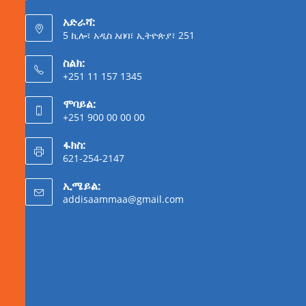
አድራሻ:
5 ኪሎ፣ አዲስ አበባ፣ ኢትዮጵያ፣ 251
ስልክ:
+251 11 157 1345
ሞባይል:
+251 900 00 00 00
ፋክስ:
621-254-2147
ኢሜይል:
addisaammaa@gmail.com