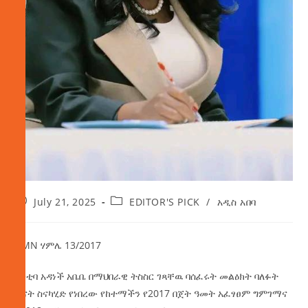
July 21, 2025
EDITOR'S PICK
/
አዲስ አበባ
AMN ሃምሌ 13/2017
ከንቲባ አዳነች አቤቤ በማህበራዊ ትስስር ገጻቸዉ ባሰፈሩት መልዕክት ባለፉት
ቀናት ስናካሂድ የነበረው የከተማችን የ2017 በጀት ዓመት አፈፃፀም ግምገማና