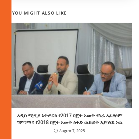
YOU MIGHT ALSO LIKE
አዲስ ሚዲያ ኔትዎርክ የ2017 በጀት አመት የስራ አፈፃፀም
ግምገማና የ2018 በጀት አመት ዕቅድ ዉይይት እያካሄደ ነዉ
August 7, 2025