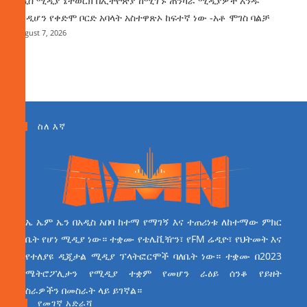
አዲስ ሚዲያ ኔትወርክ በኢትዮጵያ ከሚገኙ ጠንካራ ሚዲያዎች አንዱ
እንዲሆን የቀድሞ ቦርድ አባላት አስተዋጽኦ ከፍተኛ ነው -አቶ ሞገስ ባልቻ
August 7, 2026
ስለ እኛ
ኤ ኤም ኤን በአዲስ አበባ ከተማ የማገኝ እና ተጠሪነቱ ለከተማው ምክር
ቤት የሆነ ሚዲያ ነው። ተቋሙ የቴሌቪዥን፣ የFM ሬዲዮ፣ የህትመት እና
የተለያዩ ዲጂታል ሚዲያ ፕላትፎርሞች ባለቤት ነው። ተቋሙ በ2023
ሜትሮፖሊታን የሚዲያ ተቋም የመሆን ራዕይ ሰንቆ የይዘት
ስራዎችን በመስራት ላይ ይገኛል።
የመገኛ አድራሻ