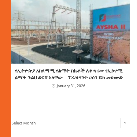
የኢትዮጵያ አስደማሚ የልማት ስኬቶች ለቀጣናው የኢኮኖሚ
ልማት ጉልህ ድርሻ አላቸው – ፕሬዝዳንት ሀሰን ሼክ መሀሙድ
January 31, 2026
ክምችት
Select Month