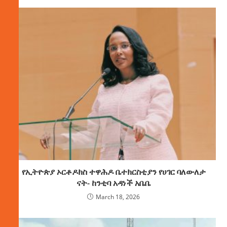
የኢትዮጵያ ኦርቶዶክስ ተዋሕዶ ቤተክርስቲያን የሀገር ባለውለታ
ናት- ከንቲባ አዳነች አቤቤ
March 18, 2026