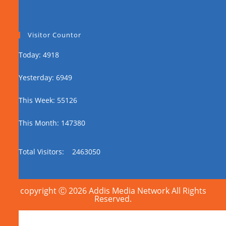
Visitor Countor
Today: 4918
Yesterday: 6949
This Week: 55126
This Month: 147380
Total Visitors:
2463050
copyright Ⓒ 2026 Addis Media Network All Rights
Reserved.