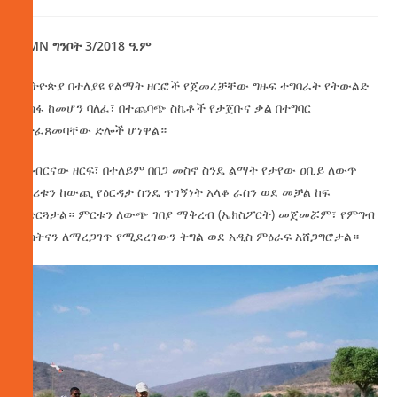
AMN ግንቦት 3/2018 ዓ.ም
ኢትዮጵያ በተለያዩ የልማት ዘርፎች የጀመረቻቸው ግዙፍ ተግባራት የትውልድ
ተስፋ ከመሆን ባለፈ፣ በተጨባጭ ስኬቶች የታጀቡና ቃል በተግባር
የተፈጸመባቸው ድሎች ሆነዋል።
በግብርናው ዘርፍ፣ በተለይም በበጋ መስኖ ስንዴ ልማት የታየው ዐቢይ ለውጥ
ሀገሪቱን ከውጪ የዕርዳታ ስንዴ ጥገኝነት አላቆ ራስን ወደ መቻል ከፍ
አድርጓታል። ምርቱን ለውጭ ገበያ ማቅረብ (ኤክስፖርት) መጀመሯም፣ የምግብ
ዋስትናን ለማረጋገጥ የሚደረገውን ትግል ወደ አዲስ ምዕራፍ አሸጋግሮታል።