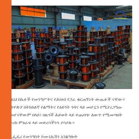
እነዚህ ስኬቶች የመንግሥትና የሕዝብ የጋራ ቁርጠኝነት ውጤቶች ናቸው።
ኢትዮጵያ በትክክለኛ የልማትና የዕድገት ጎዳና ላይ መሆኗን የሚያረጋግጡ
ከመሆናቸውም በላይ፣ በዜጎች ሕይወት ላይ ተጨባጭ ለውጥ የሚመጣበት
የታሪክ ምዕራፍ ላይ መድረሳችንን ያሳያሉ።
የኢፌዴሪ የመንግስት ኮሙኒኬሽን አገልግሎት