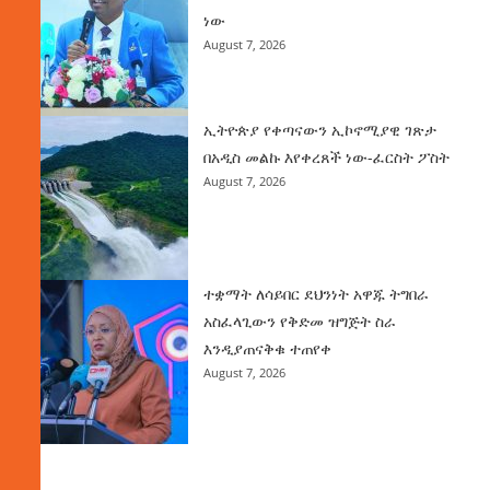
ነው
August 7, 2026
ኢትዮጵያ የቀጣናውን ኢኮኖሚያዊ ገጽታ
በአዲስ መልኩ እየቀረጸች ነው-ፈርስት ፖስት
August 7, 2026
ተቋማት ለሳይበር ደህንነት አዋጁ ትግበራ
አስፈላጊውን የቅድመ ዝግጅት ስራ
እንዲያጠናቅቁ ተጠየቀ
August 7, 2026