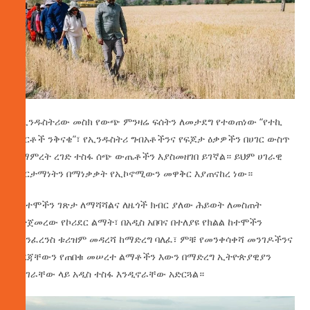
በኢንዱስትሪው መስክ የውጭ ምንዛሬ ፍሰትን ለመታደግ የተወጠነው “የተኪ
ምርቶች ንቅናቄ”፣ የኢንዱስትሪ ግብአቶችንና የፍጆታ ዕቃዎችን በሀገር ውስጥ
በማምረት ረገድ ተስፋ ሰጭ ውጤቶችን እያስመዘገበ ይገኛል። ይህም ሀገራዊ
ምርታማነትን በማነቃቃት የኢኮኖሚውን መዋቅር እያጠናከረ ነው።
የከተሞችን ገጽታ ለማሻሻልና ለዜጎች ክብር ያለው ሕይወት ለመስጠት
የተጀመረው የኮሪደር ልማት፣ በአዲስ አበባና በተለያዩ የክልል ከተሞችን
የኮንፈረንስ ቱሪዝም መዳረሻ ከማድረግ ባለፈ፣ ምቹ የመንቀሳቀሻ መንገዶችንና
ደረጃቸውን የጠበቁ መሠረተ ልማቶችን እውን በማድረግ ኢትዮጵያዊያን
በሀገራቸው ላይ አዲስ ተስፋ እንዲኖራቸው አድርጓል።