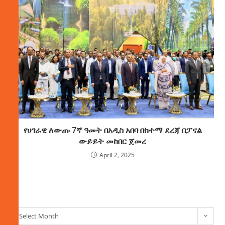
የሀገራዊ ለውጡ 7ኛ ዓመት በአዲስ አበባ በከተማ ደረጃ በፓናል
ውይይት መከበር ጀመረ
April 2, 2025
ክምችት
Select Month