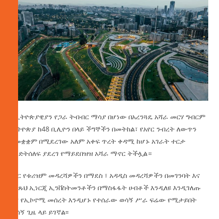
የኢትዮጵያዊያን የጋራ ትብብር ማሳያ በሆነው በአረንጓዴ አሻራ መርሃ ግብርም
ኢትዮጵያ ከ48 ቢሊዮን በላይ ችግኞችን በመትከል፣ የአየር ንብረት ለውጥን
ለመቋቋም በሚደረገው አለም አቀፍ ጥረት ቀዳሚ ከሆኑ አገራት ተርታ
እንድትሰለፍ ያደረገ የማይደበዝዝ አሻራ ማኖር ትችሏል።
ነባር የቱሪዝም መዳረሻዎችን በማደስ ፣ አዳዲስ መዳረሻዎችን በመገንባት እና
የንጹህ ኢነርጂ ኢንቨስትመንቶችን በማስፋፋት ሀብቶች እንዲለዩ እንዲገለጡ
እና የኢኮኖሚ መሰረት እንዲሆኑ የተሰራው ወሳኝ ሥራ ፍሬው የሚታይበት
ወሳኝ ጊዜ ላይ ይገኛል፡፡