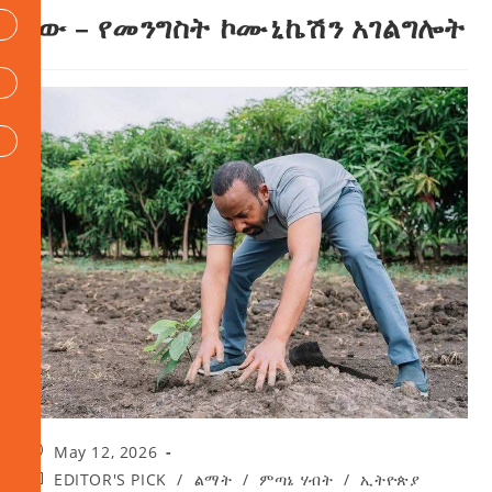
ነው – የመንግስት ኮሙኒኬሽን አገልግሎት
May 12, 2026
EDITOR'S PICK
/
ልማት
/
ምጣኔ ሃብት
/
ኢትዮጵያ