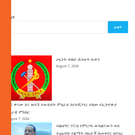
ፈልግ
ፈልግ
ዜና
ጦርነት ቀለቡ ሕገወጥ ቡድን
August 7, 2026
ወደ ዋናው እና ወሳኙ የውይይት ምዕራፍ እየተሸጋገረ ያለው የኢትዮጵያ
ሀገራዊ ምክክር
August 7, 2026
ብልፅግና ፓርቲ የምርጫ ውክልናውን ወደ
ተጨባጭ የልማት ስኬቶች ለመቀየር እየሰራ