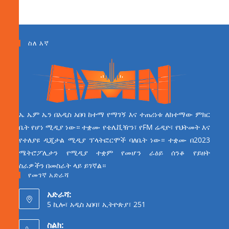
ስለ እኛ
ኤ ኤም ኤን በአዲስ አበባ ከተማ የማገኝ እና ተጠሪነቱ ለከተማው ምክር
ቤት የሆነ ሚዲያ ነው። ተቋሙ የቴሌቪዥን፣ የFM ሬዲዮ፣ የህትመት እና
የተለያዩ ዲጂታል ሚዲያ ፕላትፎርሞች ባለቤት ነው። ተቋሙ በ2023
ሜትሮፖሊታን የሚዲያ ተቋም የመሆን ራዕይ ሰንቆ የይዘት
ስራዎችን በመስራት ላይ ይገኛል።
የመገኛ አድራሻ
አድራሻ:
5 ኪሎ፣ አዲስ አበባ፣ ኢትዮጵያ፣ 251
ስልክ: