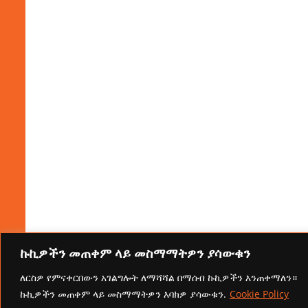
ኩኪዎችን መጠቀም ላይ መስማማትዎን ያሳውቁን
ለርስዎ የምናቀርበውን አገልግሎት ለማሻሻል በማሰብ ኩኪዎችን እንጠቀማለን።
ኩኪዎችን መጠቀም ላይ መስማማትዎን እባክዎ ያሳውቁን.
Cookie Policy