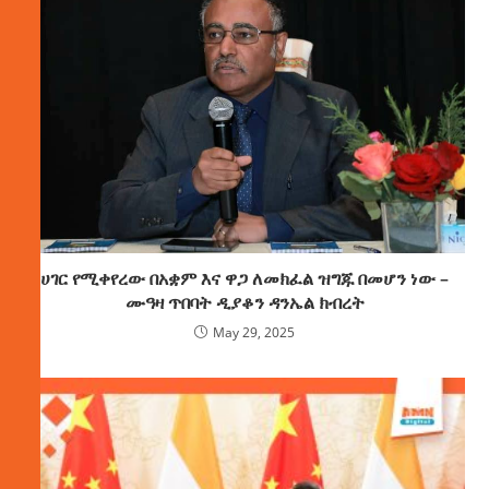
ሀገር የሚቀየረው በአቋም እና ዋጋ ለመክፈል ዝግጁ በመሆን ነው –
ሙዓዛ ጥበባት ዲያቆን ዳንኤል ክብረት
May 29, 2025