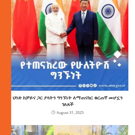
ህንድ ከቻይና ጋር ያላትን ግንኙነት ለማጠናከር ቁርጠኛ መሆኗን
ገለጸች
August 31, 2025