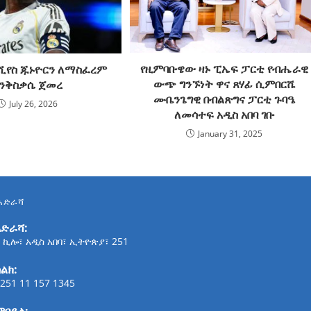
የዚምባቡዌው ዛኑ ፒኤፍ ፓርቲ የብሔራዊ
ኒሺየስ ጁኑዮርን ለማስፈረም
ውጭ ግንኙነት ዋና ጸሃፊ ሲምበርሼ
ንቅስቃሴ ጀመረ
ሙቤንጌግዊ በብልጽግና ፓርቲ ጉባዔ
July 26, 2026
ለመሳተፍ አዲስ አበባ ገቡ
January 31, 2025
አድራሻ
አድራሻ:
 ኪሎ፣ አዲስ አበባ፣ ኢትዮጵያ፣ 251
ልክ:
251 11 157 1345
ሞባይል: