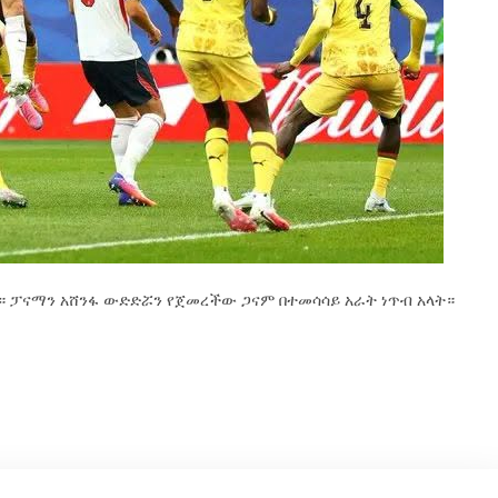
። ፓናማን አሸንፋ ውድድሯን የጀመረችው ጋናም በተመሳሳይ አራት ነጥብ አላት።