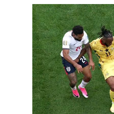
የኢትዮጵያ ኢኮኖሚ ከቡና ባሻገር
August 5, 2026
2ኛው የአዲስ ሚዲያ ኔትዎርክ አመራሮች እ
ሠራተኞች ስፖርት ፌስቲቫል በቴሌቪዥን ዘ
አሸናፊነት ተጠናቀቀ
August 1, 2026