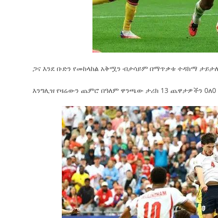
ጋና እንደ ቡድን የመከላከል አቅሟን ብታሳይም በማጥቃቱ ተዳክማ ታይታ
እንግሊዝ የዛሬውን ጨምሮ በዓለም ዋንጫው ታሪክ 13 ጨዋታዎችን 0ለ0