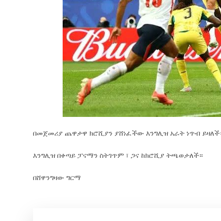
በመጀመሪያ ጨዋታዋ ክሮሺያን ያሸነፈችው እንግሊዝ አራት ነጥብ ይዛለች
እንግሊዝ በቀጣይ ፓናማን ስትገጥም ፣ ጋና ከክሮሺያ ትጫወታለች።
በሸዋንግዛው ግርማ