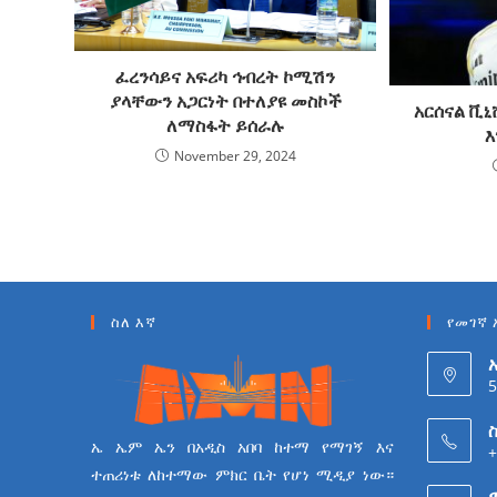
ፈረንሳይና አፍሪካ ኅብረት ኮሚሽን
ያላቸውን አጋርነት በተለያዩ መስኮች
አርሰናል ቪ
ለማስፋት ይሰራሉ
እ
November 29, 2024
ስለ እኛ
የመገኛ 
5
ስ
ኤ ኤም ኤን በአዲስ አበባ ከተማ የማገኝ እና
+
ተጠሪነቱ ለከተማው ምክር ቤት የሆነ ሚዲያ ነው።