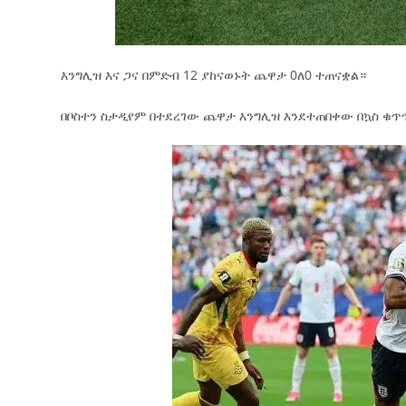
እንግሊዝ እና ጋና በምድብ 12 ያከናወኑት ጨዋታ 0ለ0 ተጠናቋል።
በቦስተን ስታዲየም በተደረገው ጨዋታ እንግሊዝ እንደተጠበቀው በኳስ ቁጥ