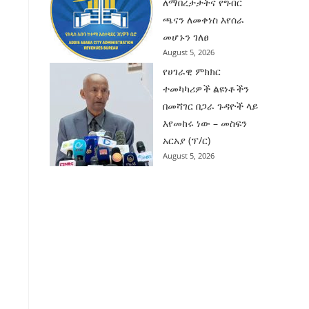
ለማበረታታትና የግብር
ጫናን ለመቀነስ እየሰራ
መሆኑን ገለፀ
August 5, 2026
የሀገራዊ ምክክር
ተመካካሪዎች ልዩነቶችን
በመሻገር በጋራ ጉዳዮች ላይ
እየመከሩ ነው – መስፍን
አርአያ (ፕ/ር)
August 5, 2026