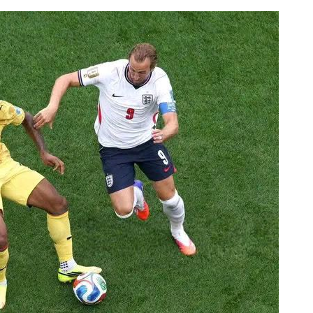
አዲስ ሚዲያ ኔትዎርክ በይዘት ስራዎቹ የሀ
ተቃውሞ የበዛበት የፊፋ አዲሱ እቅድ
ትርክትን በማረም እና የወል ትርክትን በመ
ና
የቤኒን የዲጂታል ትራንስፎርሜሽን እና ኢኖቬሽን
ሃላፊነቱን እየተወጣ ይገኛል
July 30, 2026
ርፍ
ሚኒስትር ማሁና አክፕሎጋን የኢፌዴሪ መሶብ
አገልግሎትን ጎበኙ
AmnAdmin
October 17, 2025
August 5, 2026