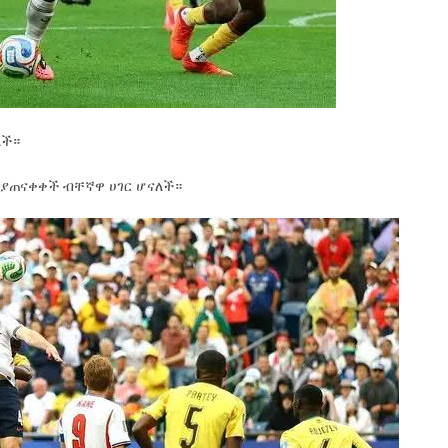
ለች።
 ያጠናቀቀች ብቸኛዋ ሀገር ሆናለች።