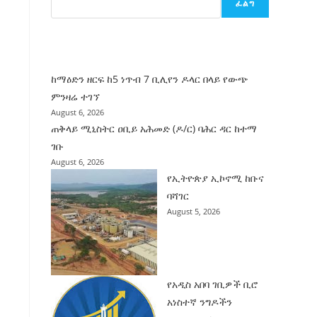
ፈልግ
ሰት
ገንባት
ዜና
ከማዕድን ዘርፍ ከ5 ነጥብ 7 ቢሊየን ዶላር በላይ የውጭ
ምንዛሬ ተገኘ
August 6, 2026
ጠቅላይ ሚኒስትር ዐቢይ አሕመድ (ዶ/ር) ባሕር ዳር ከተማ
ገቡ
August 6, 2026
የኢትዮጵያ ኢኮኖሚ ከቡና
ባሻገር
August 5, 2026
የአዲስ አበባ ገቢዎች ቢሮ
አነስተኛ ንግዶችን