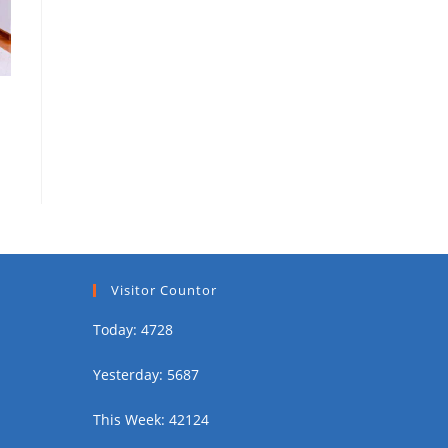
Visitor Countor
Today: 4728
Yesterday: 5687
This Week: 42124