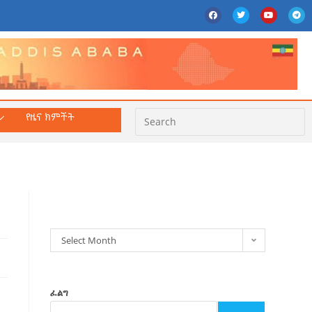
የዜና ክምችት
ክምችት
Select Month
ፈልግ