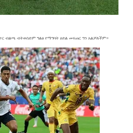
ጥር ብልጫ ብትወስድም ግልፅ የማግባት ዕድል መፍጠር ግን አልቻለችም።