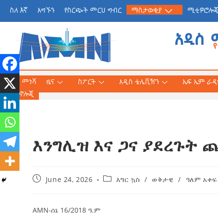
ስለ እኛ
አግኙን
የስርጭት መርሀ ግብር
ማስታወቂያ
ሚቲዎሮሎ
አዲስ 
መነሻ
ዜና
ስፖርት
አዲስ ቴሌቪዥን
ኤፍ ኤም ራዲዮ
ቴክኖሎጂ
እንግሊዝ እና ጋና ያደረጉት 
የጠቅላይ ሚኒስትር ዐቢይ 
«መደመር» መጽሐፍ በቻይ
ለንባብ ይበቃል
June 24, 2026
እግር ኳስ
/
ወቅታዊ
/
ዓለም አቀፍ
AmnAdmin
July
AMN-ሰኔ 16/2018 ዓ.ም