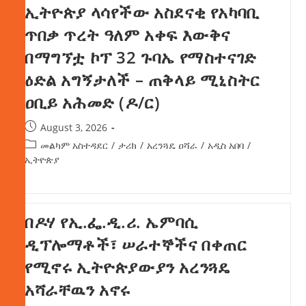
ኢትዮጵያ ላሳየችው አስደናቂ የአካባቢ
ጥበቃ ጥረት ዓለም አቀፍ እውቅና
በማግኘቷ ኮፕ 32 ጉባኤ የማስተናገድ
ዕድል አግኝታለች – ጠቅላይ ሚኒስትር
ዐቢይ አሕመድ (ዶ/ር)
August 3, 2026
መልካም አስተዳደር
/
ታሪክ
/
አረንጓዴ ዐሻራ
/
አዲስ አበባ
/
ኢትዮጵያ
በዶሃ የኢ.ፌ.ዲ.ሪ. ኤምባሲ
ዲፕሎማቶች፣ ሠራተኞችና በቀጠር
የሚኖሩ ኢትዮጵያውያን አረንጓዴ
አሻራቸዉን አኖሩ