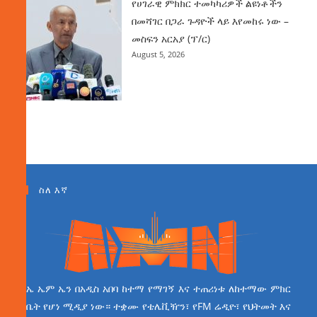
የሀገራዊ ምክክር ተመካካሪዎች ልዩነቶችን
በመሻገር በጋራ ጉዳዮች ላይ እየመከሩ ነው –
መስፍን አርአያ (ፕ/ር)
August 5, 2026
ስለ እኛ
ኤ ኤም ኤን በአዲስ አበባ ከተማ የማገኝ እና ተጠሪነቱ ለከተማው ምክር
ቤት የሆነ ሚዲያ ነው። ተቋሙ የቴሌቪዥን፣ የFM ሬዲዮ፣ የህትመት እና