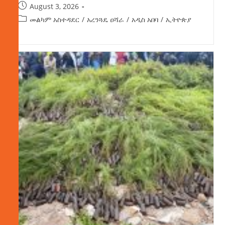
August 3, 2026
መልካም አስተዳደር
/
አረንጓዴ ዐሻራ
/
አዲስ አበባ
/
ኢትዮጵያ