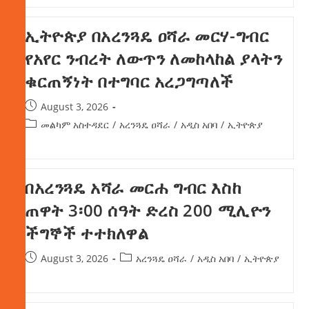
ኢትዮጵያ በአረንጓዴ ዐሻራ መርሃ-ግብር
የአየር ንብረት ለውጥን ለመከላከል ያላትን
ቁርጠኝነት በተግባር አረጋግጣለች
August 3, 2026
መልካም አስተዳደር
/
አረንጓዴ ዐሻራ
/
አዲስ አበባ
/
ኢትዮጵያ
በአረንጓዴ አሻራ መርሐ ግብር እስከ
ጠዋት 3፡00 ሰዓት ድረስ 200 ሚሊዮን
ችግኞች ተተክለዋል
August 3, 2026
አረንጓዴ ዐሻራ
/
አዲስ አበባ
/
ኢትዮጵያ