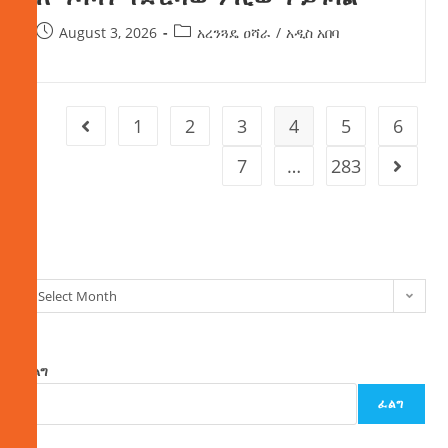
August 3, 2026
አረንጓዴ ዐሻራ
/
አዲስ አበባ
1
2
3
4
5
6
7
…
283
ክምችት
Select Month
ፈልግ
ፈልግ