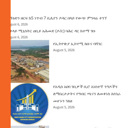
ዜና
ከማዕድን ዘርፍ ከ5 ነጥብ 7 ቢሊየን ዶላር በላይ የውጭ ምንዛሬ ተገኘ
August 6, 2026
ጠቅላይ ሚኒስትር ዐቢይ አሕመድ (ዶ/ር) ባሕር ዳር ከተማ ገቡ
August 6, 2026
የኢትዮጵያ ኢኮኖሚ ከቡና ባሻገር
August 5, 2026
የአዲስ አበባ ገቢዎች ቢሮ አነስተኛ ንግዶችን
ለማበረታታትና የግብር ጫናን ለመቀነስ እየሰራ
መሆኑን ገለፀ
August 5, 2026