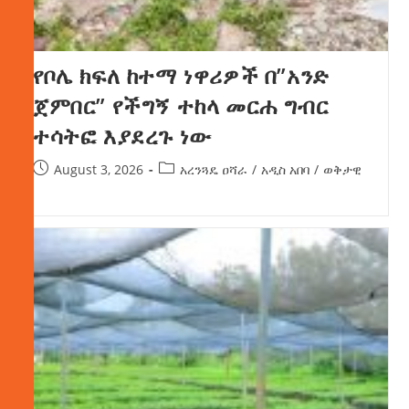
የቦሌ ክፍለ ከተማ ነዋሪዎች በ”አንድ
ጀምበር” የችግኝ ተከላ መርሐ ግብር
ተሳትፎ እያደረጉ ነው
August 3, 2026
አረንጓዴ ዐሻራ
/
አዲስ አበባ
/
ወቅታዊ