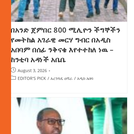
በአንድ ጀምበር 800 ሚሊዮን ችግኞችን
የመትከል አገራዊ መርሃ ግብር በአዲስ
አበባም በሰፊ ንቅናቄ እየተተከለ ነዉ –
ከንቲባ አዳነች አቤቤ
August 3, 2026
EDITOR'S PICK
/
አረንጓዴ ዐሻራ
/
አዲስ አበባ