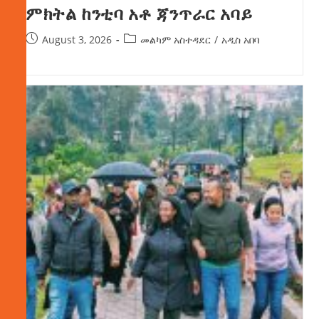
ምክትል ከንቲባ አቶ ጃንጥራር አባይ
August 3, 2026
መልካም አስተዳደር
/
አዲስ አበባ