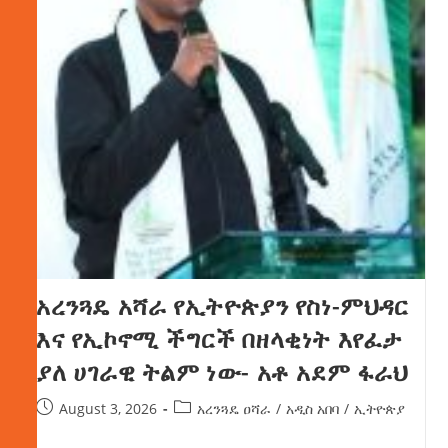
አረንጓዴ አሻራ የኢትዮጵያን የስነ-ምህዳር
እና የኢኮኖሚ ችግርች በዘላቂነት እየፈታ
ያለ ሀገራዊ ትልም ነው- አቶ አደም ፋራህ
August 3, 2026
አረንጓዴ ዐሻራ
/
አዲስ አበባ
/
ኢትዮጵያ