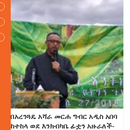
በአረንጓዴ አሻራ መርሐ ግብር አዲስ አበባ
ከተከላ ወደ እንክብካቤ ፊቷን አዙራለች-