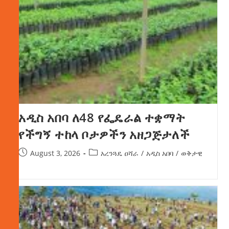
አዲስ አበባ ለ48 የፌዴራል ተቋማት
የችግኝ ተከላ ቦታዎችን አዘጋጅታለች
August 3, 2026
አረንጓዴ ዐሻራ
/
አዲስ አበባ
/
ወቅታዊ