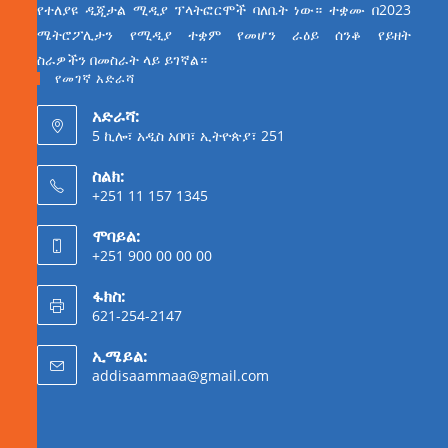
የተለያዩ ዲጂታል ሚዲያ ፕላትፎርሞች ባለቤት ነው። ተቋሙ በ2023
ሜትሮፖሊታን የሚዲያ ተቋም የመሆን ራዕይ ሰንቆ የይዘት
ስራዎችን በመስራት ላይ ይገኛል።
የመገኛ አድራሻ
አድራሻ:
5 ኪሎ፣ አዲስ አበባ፣ ኢትዮጵያ፣ 251
ስልክ:
+251 11 157 1345
ሞባይል:
+251 900 00 00 00
ፋክስ:
621-254-2147
ኢሜይል:
addisaammaa@gmail.com