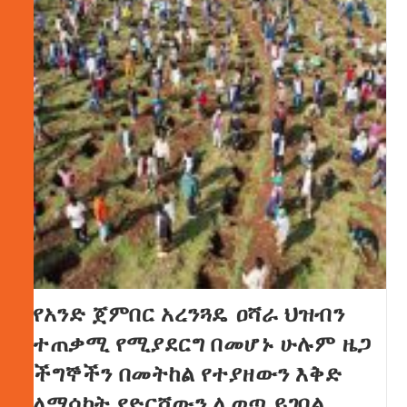
የአንድ ጀምበር አረንጓዴ ዐሻራ ህዝብን
ተጠቃሚ የሚያደርግ በመሆኑ ሁሉም ዜጋ
ችግኞችን በመትከል የተያዘውን እቅድ
ለማሳካት የድርሻውን ሊወጣ ይገባል