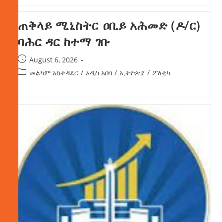
ጠቅላይ ሚኒስትር ዐቢይ አሕመድ (ዶ/ር)
ባሕር ዳር ከተማ ገቡ
August 6, 2026
መልካም አስተዳደር
/
አዲስ አበባ
/
ኢትዮጵያ
/
ፖለቲካ