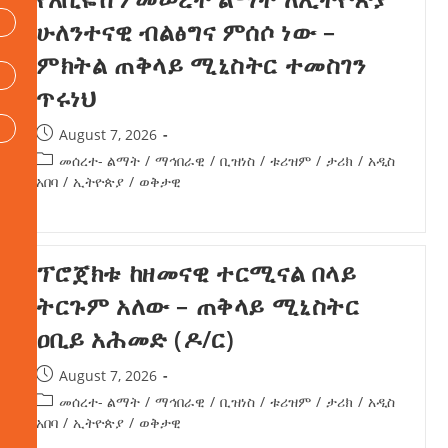
ሁለንተናዊ ብልፅግና ምሰሶ ነው –
ምክትል ጠቅላይ ሚኒስትር ተመስገን
ጥሩነህ
August 7, 2026
መሰረተ- ልማት
/
ማኅበራዊ
/
ቢዝነስ
/
ቱሪዝም
/
ታሪክ
/
አዲስ
አበባ
/
ኢትዮጵያ
/
ወቅታዊ
ፕሮጀክቱ ከዘመናዊ ተርሚናል በላይ
ትርጉም አለው – ጠቅላይ ሚኒስትር
ዐቢይ አሕመድ (ዶ/ር)
August 7, 2026
መሰረተ- ልማት
/
ማኅበራዊ
/
ቢዝነስ
/
ቱሪዝም
/
ታሪክ
/
አዲስ
አበባ
/
ኢትዮጵያ
/
ወቅታዊ