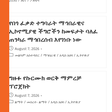
2030
/
ጤና
/
ፖለቲካ
የበጎ ፈቃድ ተግባራት ማኅበራዊና
ኢኮኖሚያዊ ችግሮችን ከመፍታት ባለፈ
ጠንካራ ማኅበረሰብ እየገነቡ ነው
August 7, 2026
መልካም አስተዳደር
/
ማኅበራዊ
/
አዲስ አበባ
/
ኢትዮጵያ
ግዙፉ የኩርሙክ ወርቅ ማምረቻ
ፕሮጀክት
August 7, 2026
ልማት
/
መሰረተ- ልማት
/
አዲስ አበባ
/
ኢትዮጵያ