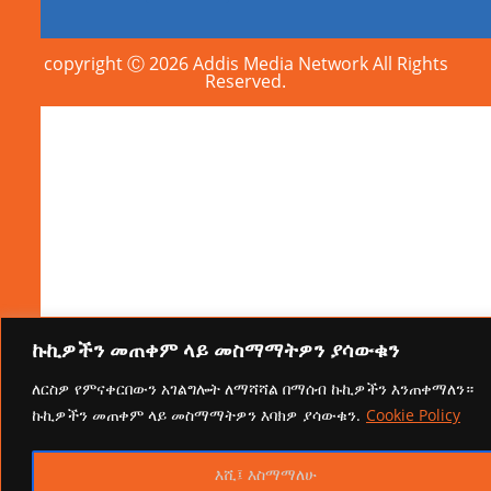
copyright Ⓒ 2026 Addis Media Network All Rights
Reserved.
ኩኪዎችን መጠቀም ላይ መስማማትዎን ያሳውቁን
ለርስዎ የምናቀርበውን አገልግሎት ለማሻሻል በማሰብ ኩኪዎችን እንጠቀማለን።
ኩኪዎችን መጠቀም ላይ መስማማትዎን እባክዎ ያሳውቁን.
Cookie Policy
እሺ፤ እስማማለሁ