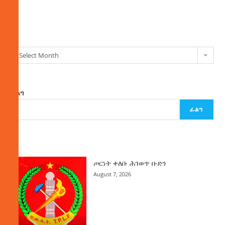
ክምችት
Select Month
ፈልግ
ፈልግ
ዜና
ጦርነት ቀለቡ ሕገወጥ ቡድን
August 7, 2026