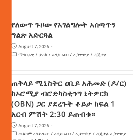
የለውጥ ጉዞው የአገልግሎት አሰጣጥን
ግልጽ አድርጓል
August 7, 2026
ማኅበራዊ
/
ታሪክ
/
አዲስ አበባ
/
ኢትዮጵያ
/
ዲጂታል
ጠቅላይ ሚኒስትር ዐቢይ አሕመድ (ዶ/ር)
ከኦሮሚያ ብሮድካስቲንግ ኔትዎርክ
(OBN) ጋር ያደረጉት ቆይታ ክፍል 1
አርብ ምሽት 2:30 ይጠብቁ።
August 7, 2026
መልካም አስተዳደር
/
አዲስ አበባ
/
ኢትዮጵያ
/
ዲጂታል ኢትዮጵያ