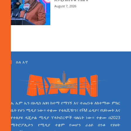
August 7, 2026
ስለ እኛ
ኤ ኤም ኤን በአዲስ አበባ ከተማ የማገኝ እና ተጠሪነቱ ለከተማው ምክር
ቤት የሆነ ሚዲያ ነው። ተቋሙ የቴሌቪዥን፣ የFM ሬዲዮ፣ የህትመት እና
የተለያዩ ዲጂታል ሚዲያ ፕላትፎርሞች ባለቤት ነው። ተቋሙ በ2023
ሜትሮፖሊታን የሚዲያ ተቋም የመሆን ራዕይ ሰንቆ የይዘት