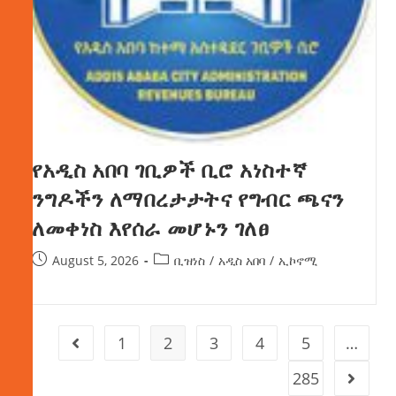
የአዲስ አበባ ገቢዎች ቢሮ አነስተኛ
ንግዶችን ለማበረታታትና የግብር ጫናን
ለመቀነስ እየሰራ መሆኑን ገለፀ
August 5, 2026
ቢዝነስ
/
አዲስ አበባ
/
ኢኮኖሚ
1
2
3
4
5
…
285