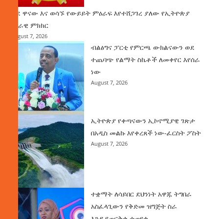
ወደ ዋናው እና ወሳኙ የውይይት ምዕራፍ እየተሸጋገረ ያለው የኢትዮጵያ
ሀገራዊ ምክክር
August 7, 2026
ብልፅግና ፓርቲ የምርጫ ውክልናውን ወደ
ተጨባጭ የልማት ስኬቶች ለመቀየር እየሰራ
ነው
August 7, 2026
ኢትዮጵያ የቀጣናውን ኢኮኖሚያዊ ገጽታ
በአዲስ መልኩ እየቀረጸች ነው-ፈርስት ፖስት
August 7, 2026
ተቋማት ለሳይበር ደህንነት አዋጁ ትግበራ
አስፈላጊውን የቅድመ ዝግጅት ስራ
እንዲያጠናቅቁ ተጠየቀ