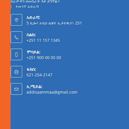
ስራዎችን በመስራት ላይ ይገኛል።
የመገኛ አድራሻ
አድራሻ:
5 ኪሎ፣ አዲስ አበባ፣ ኢትዮጵያ፣ 251
ስልክ:
+251 11 157 1345
ሞባይል:
+251 900 00 00 00
ፋክስ:
621-254-2147
ኢሜይል:
addisaammaa@gmail.com