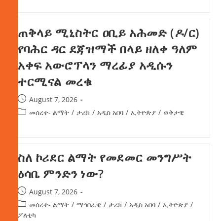
ጠቅላይ ሚኒስትር ዐቢይ አሕመድ (ዶ/ር)
የባሕር ዳር ደጃዝማች በላይ ዘለቀ ዓለም
አቀፍ አውሮፕላን ማረፊያ አዲሱን
ተርሚናል መረቁ
August 7, 2026
መሰረተ- ልማት
/
ታሪክ
/
አዲስ አበባ
/
ኢትዮጵያ
/
ወቅታዊ
ስለ ኮሪደር ልማት የመደመር መንግሥት
ዕሳቤ ምንድን ነው?
August 7, 2026
መሰረተ- ልማት
/
ማኅበራዊ
/
ታሪክ
/
አዲስ አበባ
/
ኢትዮጵያ
/
ፖለቲካ