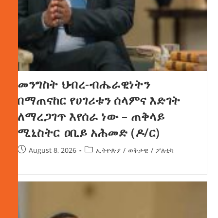
መንግስት ህብረ-ብሔራዊነትን
በማጠናከር የሀገሪቱን ሰላምና እድገት
ለማረጋገጥ እየሰራ ነው – ጠቅላይ
ሚኒስትር ዐቢይ አሕመድ (ዶ/ር)
August 8, 2026
ኢትዮጵያ
/
ወቅታዊ
/
ፖለቲካ