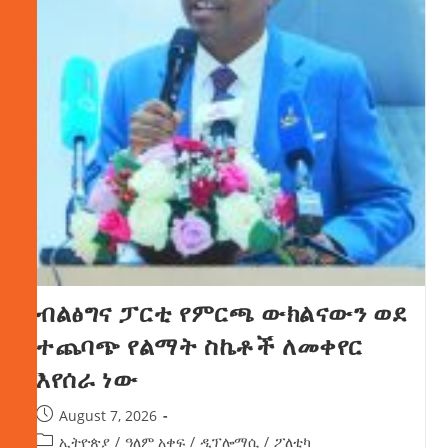
ብልፅግና ፓርቲ የምርጫ ውክልናውን ወደ
ተጨባጭ የልማት ስኬቶች ለመቀየር
እየሰራ ነው
August 7, 2026
ኢትዮጵያ
/
ዓለም አቀፍ
/
ዲፕሎማሲ
/
ፖለቲካ