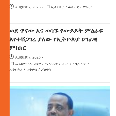
August 7, 2026
ኢትዮጵያ
/
ወቅታዊ
/
ፖለቲካ
ወደ ዋናው እና ወሳኙ የውይይት ምዕራፍ
እየተሸጋገረ ያለው የኢትዮጵያ ሀገራዊ
ምክክር
August 7, 2026
መልካም አስተዳደር
/
ማኅበራዊ
/
ታሪክ
/
አዲስ አበባ
/
ኢትዮጵያ
/
ወቅታዊ
/
ፖለቲካ