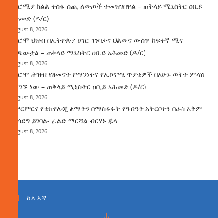
በኦሮሚያ ክልል ተስፋ ሰጪ ለውጦች ተመዝገበዋል – ጠቅላይ ሚኒስትር ዐቢይ
አሕመድ (ዶ/ር)
August 8, 2026
የኦሮሞ ህዝብ በኢትዮጵያ ሀገር ግንባታና ህልውና ውስጥ ከፍተኛ ሚና
ተጫውቷል – ጠቅላይ ሚኒስትር ዐቢይ አሕመድ (ዶ/ር)
August 8, 2026
የኦሮሞ ሕዝብ የዘመናት የማንነትና የኢኮኖሚ ጥያቄዎች በአሁኑ ወቅት ምላሽ
እያገኙ ነው – ጠቅላይ ሚኒስትር ዐቢይ አሕመድ (ዶ/ር)
August 8, 2026
የምርምርና የቴክኖሎጂ ልማትን በማስፋፋት የግብዓት አቅርቦትን በራስ አቅም
ማሳደግ ይገባል- ፊልድ ማርሻል ብርሃኑ ጁላ
August 8, 2026
ስለ እኛ