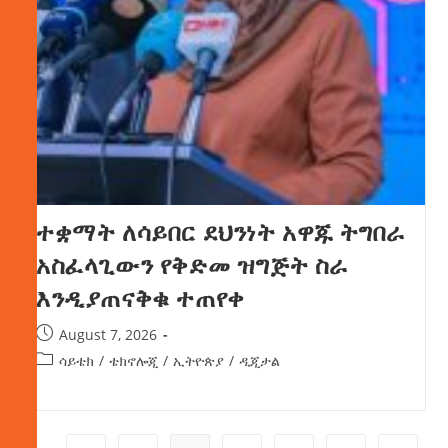
ተቋማት ለሳይበር ደህንነት አዋጁ ትግበራ
አስፈላጊውን የቅድመ ዝግጅት ስራ
እንዲያጠናቅቁ ተጠየቀ
August 7, 2026
ሳይቴክ
/
ቴክኖሎጂ
/
ኢትዮጵያ
/
ዲጂታል