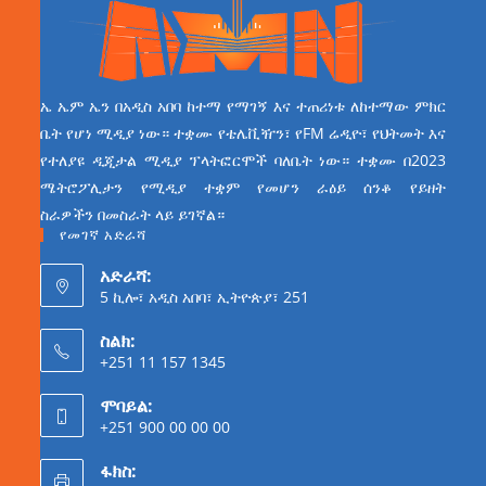
ኤ ኤም ኤን በአዲስ አበባ ከተማ የማገኝ እና ተጠሪነቱ ለከተማው ምክር
ቤት የሆነ ሚዲያ ነው። ተቋሙ የቴሌቪዥን፣ የFM ሬዲዮ፣ የህትመት እና
የተለያዩ ዲጂታል ሚዲያ ፕላትፎርሞች ባለቤት ነው። ተቋሙ በ2023
ሜትሮፖሊታን የሚዲያ ተቋም የመሆን ራዕይ ሰንቆ የይዘት
ስራዎችን በመስራት ላይ ይገኛል።
የመገኛ አድራሻ
አድራሻ:
5 ኪሎ፣ አዲስ አበባ፣ ኢትዮጵያ፣ 251
ስልክ:
+251 11 157 1345
ሞባይል:
+251 900 00 00 00
ፋክስ: