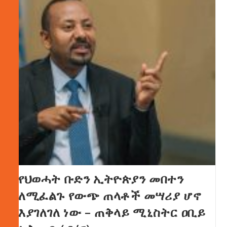
የህወሓት ቡድን ኢትዮጵያን መበተን
ለሚፈልጉ የውጭ ጠላቶች መሣሪያ ሆኖ
እያገለገለ ነው – ጠቅላይ ሚኒስትር ዐቢይ