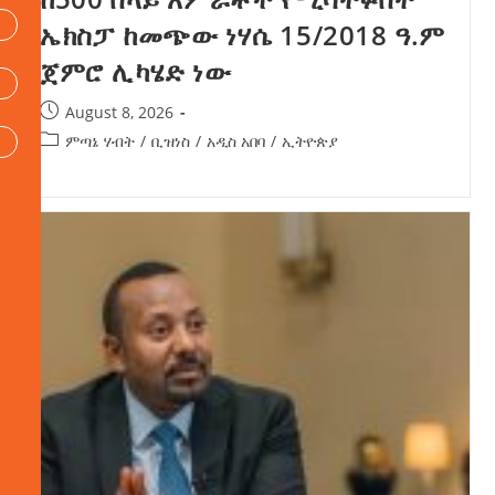
ኤክስፓ ከመጭው ነሃሴ 15/2018 ዓ.ም
ጀምሮ ሊካሄድ ነው
August 8, 2026
ምጣኔ ሃብት
/
ቢዝነስ
/
አዲስ አበባ
/
ኢትዮጵያ