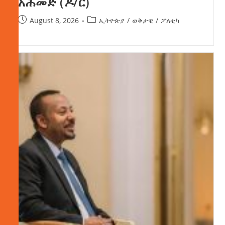
አሕመድ (ዶ/ር)
August 8, 2026
ኢትዮጵያ
/
ወቅታዊ
/
ፖለቲካ