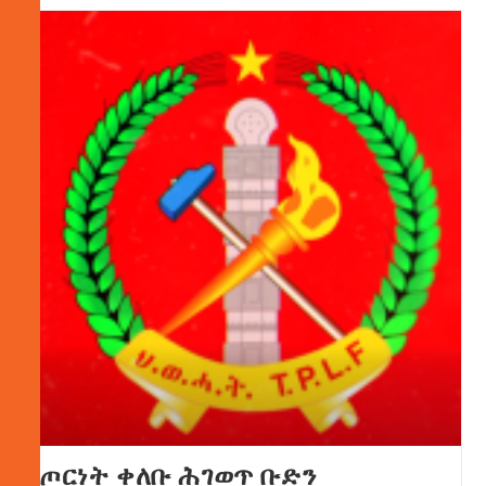
ጦርነት ቀለቡ ሕገወጥ ቡድን