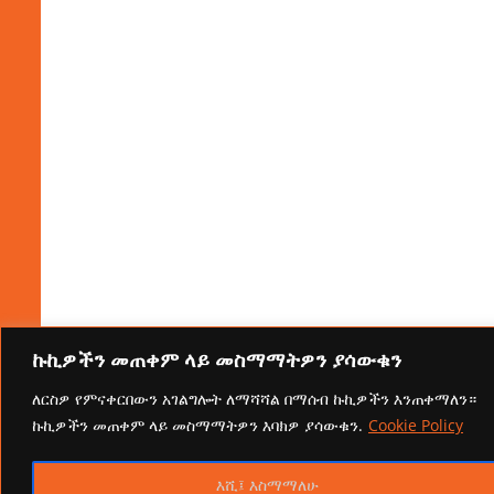
ኩኪዎችን መጠቀም ላይ መስማማትዎን ያሳውቁን
ለርስዎ የምናቀርበውን አገልግሎት ለማሻሻል በማሰብ ኩኪዎችን እንጠቀማለን።
ኩኪዎችን መጠቀም ላይ መስማማትዎን እባክዎ ያሳውቁን.
Cookie Policy
እሺ፤ እስማማለሁ