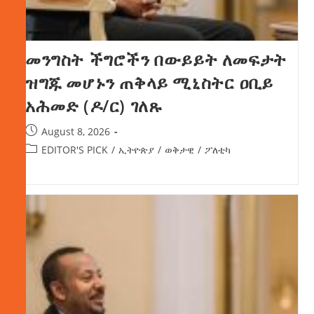
መንግስት ችግሮችን በውይይት ለመፍታት
ዝግጁ መሆኑን ጠቅላይ ሚኒስትር ዐቢይ
አሕመድ (ዶ/ር) ገለጹ
August 8, 2026
EDITOR'S PICK
/
ኢትዮጵያ
/
ወቅታዊ
/
ፖለቲካ