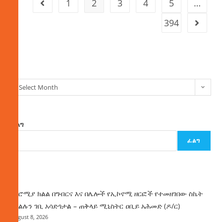
1
2
3
4
5
…
394
ክምችት
Select Month
ፈልግ
ፈልግ
ዜና
በኦሮሚያ ክልል በግብርና እና በሌሎች የኢኮኖሚ ዘርፎች የተመዘገበው ስኬት
የክልሉን ገቢ አሳድጎታል – ጠቅላይ ሚኒስትር ዐቢይ አሕመድ (ዶ/ር)
August 8, 2026