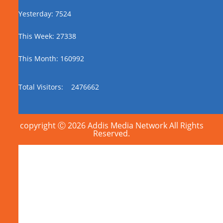
Yesterday: 7524
This Week: 27338
This Month: 160992
Total Visitors:
2476662
copyright Ⓒ 2026 Addis Media Network All Rights
Reserved.