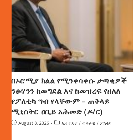
በኦሮሚያ ክልል የሚንቀሳቀሱ ታጣቂዎች
ንፁሃንን ከመግደል እና ከመዝረፍ የዘለለ
የፖለቲካ ግብ የላቸውም – ጠቅላይ
ሚኒስትር ዐቢይ አሕመድ (ዶ/ር)
August 8, 2026
ኢትዮጵያ
/
ወቅታዊ
/
ፖለቲካ