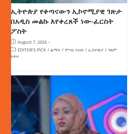
ኢትዮጵያ የቀጣናውን ኢኮኖሚያዊ ገጽታ
በአዲስ መልኩ እየቀረጸች ነው-ፈርስት
ፖስት
August 7, 2026
EDITOR'S PICK
/
ልማት
/
ምጣኔ ሃብት
/
ኢትዮጵያ
/
ዓለም
አቀፍ