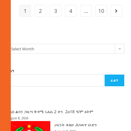
1
2
3
4
…
10
ክምችት
Select Month
ፈልግ
ፈልግ
ዜና
አዲስ ልሳን ጋዜጣ ቅዳሜ ነሐሴ 2 ቀን 2ዐ18 ዓ/ም ዕትም
August 8, 2026
ጦርነት ቀለቡ ሕገወጥ ቡድን