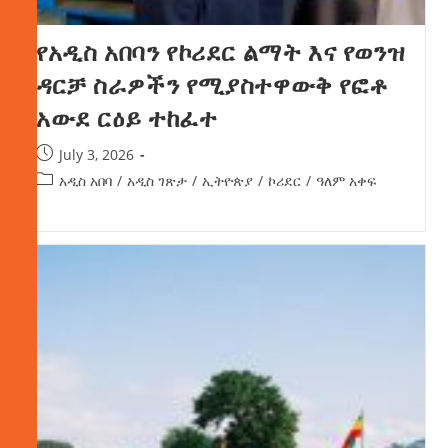
የአዲስ አበባን የኮሪደር ልማት እና የወንዝ
ዳርቻ ስራዎችን የሚያስተዋውቅ የፎቶ
አውደ ርዕይ ተከፈተ
July 3, 2026
አዲስ አበባ
/
አዲስ ገጽታ
/
ኢትዮጵያ
/
ኮሪደር
/
ዓለም አቀፍ