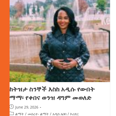
ከትዝታ ስንኞች እስከ አዲሱ የውበት
ማማ፡ የቀበና ወንዝ ዳግም መወለድ
June 29, 2026
ልማት
/
መሰረተ- ልማት
/
አዲስ አበባ
/
ኮሪደር