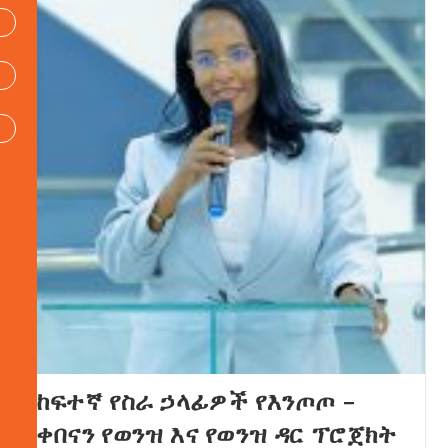
ከፍተኛ የስራ ኃላፊዎች የእንጦጦ –
ቀበናን የወንዝ እና የወንዝ ዳር ፕሮጀክት