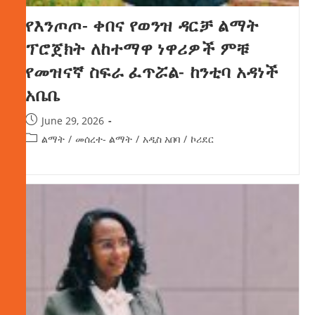
የእንጦጦ- ቀበና የወንዝ ዳርቻ ልማት
ፕሮጀክት ለከተማዋ ነዋሪዎች ምቹ
የመዝናኛ ስፍራ ፈጥሯል- ከንቲባ አዳነች
አቤቤ
June 29, 2026
ልማት
/
መሰረተ- ልማት
/
አዲስ አበባ
/
ኮሪደር