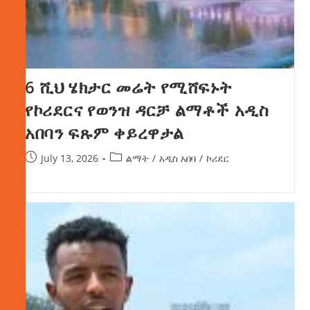
6 ሺህ ሄክታር መሬት የሚሸፍኑት
የኮሪደርና የወንዝ ዳርቻ ልማቶች አዲስ
አበባን ፍጹም ቀይረዋታል
July 13, 2026
ልማት
/
አዲስ አበባ
/
ኮሪደር