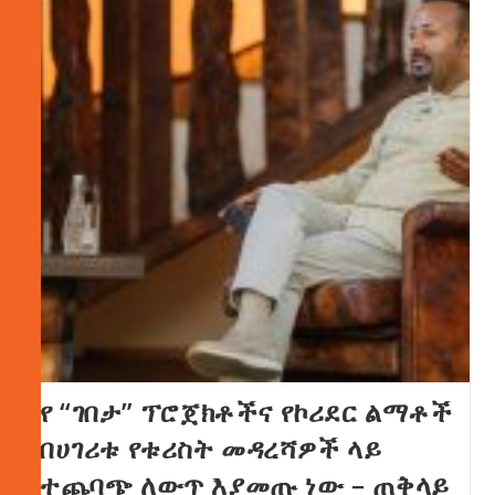
የ “ገበታ” ፕሮጀክቶችና የኮሪደር ልማቶች
በሀገሪቱ የቱሪስት መዳረሻዎች ላይ
ተጨባጭ ለውጥ እያመጡ ነው – ጠቅላይ