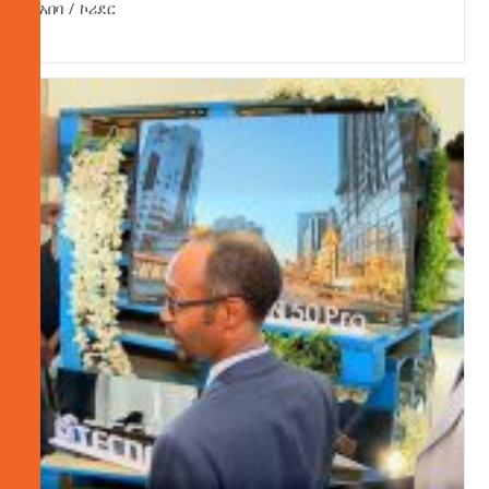
አበባ
/
ኮሪደር