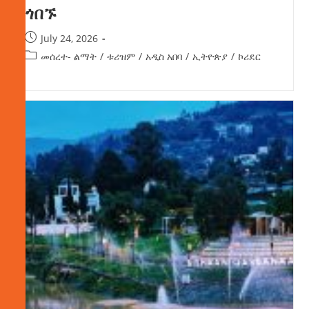
ጎበኙ
July 24, 2026
መሰረተ- ልማት
/
ቱሪዝም
/
አዲስ አበባ
/
ኢትዮጵያ
/
ኮሪደር