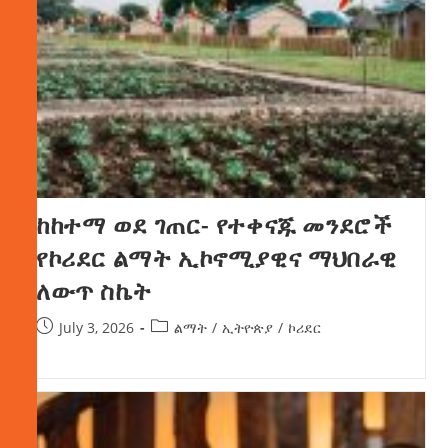
ከከተማ ወደ ገጠር- የተቀናጁ መንደሮች
የኮሪደር ልማት ኢኮኖሚያዊና ማህበራዊ
ለውጥ ስኬት
July 3, 2026
ልማት
/
ኢትዮጵያ
/
ኮሪደር