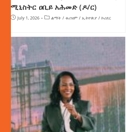
ሚኒስትር ዐቢይ አሕመድ (ዶ/ር)
July 1, 2026
ልማት
/
ቱሪዝም
/
ኢትዮጵያ
/
ኮሪደር