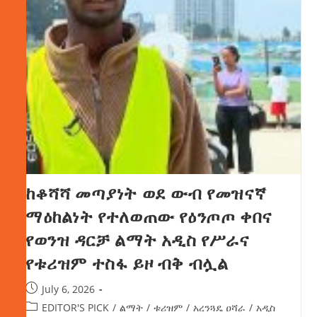
ከቆሻሻ መጣያነት ወደ ውብ የመዝናኛ
ማዕከልነት የተለወጠው የዕንጦጦ ቀበና
የወንዝ ዳርቻ ልማት አዲስ የሥራና
የቱሪዝም ተስፋ ይዞ ብቅ ብሏል
July 6, 2026
EDITOR'S PICK
/
ልማት
/
ቱሪዝም
/
አረንጓዴ ዐሻራ
/
አዲስ