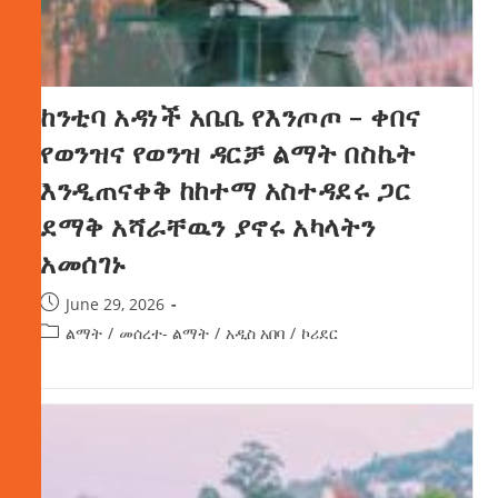
ከንቲባ አዳነች አቤቤ የእንጦጦ – ቀበና
የወንዝና የወንዝ ዳርቻ ልማት በስኬት
እንዲጠናቀቅ ከከተማ አስተዳደሩ ጋር
ደማቅ አሻራቸዉን ያኖሩ አካላትን
አመሰገኑ
June 29, 2026
ልማት
/
መሰረተ- ልማት
/
አዲስ አበባ
/
ኮሪደር