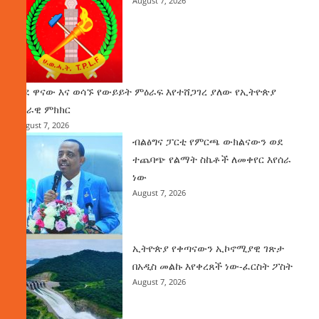
August 7, 2026
ወደ ዋናው እና ወሳኙ የውይይት ምዕራፍ እየተሸጋገረ ያለው የኢትዮጵያ
ሀገራዊ ምክክር
August 7, 2026
ብልፅግና ፓርቲ የምርጫ ውክልናውን ወደ
ተጨባጭ የልማት ስኬቶች ለመቀየር እየሰራ
ነው
August 7, 2026
ኢትዮጵያ የቀጣናውን ኢኮኖሚያዊ ገጽታ
በአዲስ መልኩ እየቀረጸች ነው-ፈርስት ፖስት
August 7, 2026