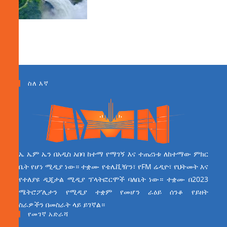
ስለ እኛ
ኤ ኤም ኤን በአዲስ አበባ ከተማ የማገኝ እና ተጠሪነቱ ለከተማው ምክር
ቤት የሆነ ሚዲያ ነው። ተቋሙ የቴሌቪዥን፣ የFM ሬዲዮ፣ የህትመት እና
የተለያዩ ዲጂታል ሚዲያ ፕላትፎርሞች ባለቤት ነው። ተቋሙ በ2023
ሜትሮፖሊታን የሚዲያ ተቋም የመሆን ራዕይ ሰንቆ የይዘት
ስራዎችን በመስራት ላይ ይገኛል።
የመገኛ አድራሻ