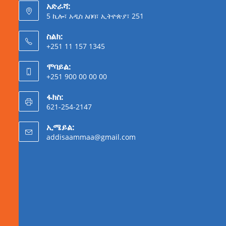
አድራሻ:
5 ኪሎ፣ አዲስ አበባ፣ ኢትዮጵያ፣ 251
ስልክ:
+251 11 157 1345
ሞባይል:
+251 900 00 00 00
ፋክስ:
621-254-2147
ኢሜይል:
addisaammaa@gmail.com