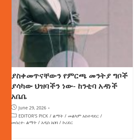
ያስቀመጥናቸውን የምርጫ መንትያ ግቦች
ያሳካው ህዝባችን ነው- ከንቲባ አዳነች
አቤቤ
June 29, 2026
EDITOR'S PICK
/
ልማት
/
መልካም አስተዳደር
/
መሰረተ- ልማት
/
አዲስ አበባ
/
ኮሪደር