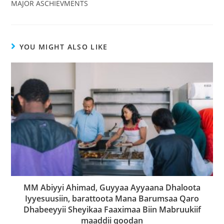
MAJOR ASCHIEVMENTS
YOU MIGHT ALSO LIKE
MM Abiyyi Ahimad, Guyyaa Ayyaana Dhaloota
Iyyesuusiin, barattoota Mana Barumsaa Qaro
Dhabeeyyii Sheyikaa Faaximaa Biin Mabruukiif
maaddii qoodan