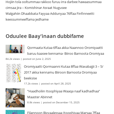
Hojiin tola ooltummaa rakkoo furuu irra darbee hawaasummaa
cimsaa jira – Komishinar Asraat Nugusee
Walgahiin Dhaabbata Fayyaa Addunyaa 76ffaa Finfinneetti
keessummeeffama jedhame
Oduulee Baay'inaan dubbifame
Qormaata Kutaa 6ffaa akka Naannoo Oromiyaatti
baruu kaasee kennama- Biiroo Barnoota Oromiyaa
84.2k views
|
posted on June 2, 2025
Oromiyaatti Qormaanni Kutaa 8ffaa Waxabajjii 3 – 5/
2017 akka kennamu Biiroon Barnoota Oromiyaa
beeksise
17.2k views
|
posted on April 28, 2025
“Haadholiin Itoophiyaa Waaqa naaf kadhadhaa”
Maaster Abinnet
8.8k views
|
posted on December 15, 2025
Filannoon Biyyaalessaa Itoophiyaa Marsaa 7ffaa