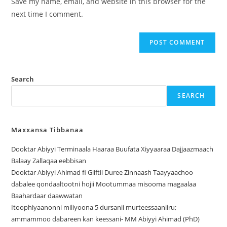
Save my name, email, and website in this browser for the
next time I comment.
Search
SEARCH
Maxxansa Tibbanaa
Dooktar Abiyyi Terminaala Haaraa Buufata Xiyyaaraa Dajjaazmaach
Balaay Zallaqaa eebbisan
Dooktar Abiyyi Ahimad fi Giiftii Duree Zinnaash Taayyaachoo
dabalee qondaaltootni hojii Mootummaa misooma magaalaa
Baahardaar daawwatan
Itoophiyaanonni miliyoona 5 dursanii murteessaaniiru;
ammammoo dabareen kan keessani- MM Abiyyi Ahimad (PhD)