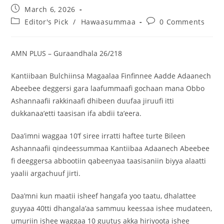
March 6, 2026
Editor's Pick
/
Hawaasummaa
0 Comments
AMN PLUS – Guraandhala 26/218
Kantiibaan Bulchiinsa Magaalaa Finfinnee Aadde Adaanech
Abeebee deggersi gara laafummaafi gochaan mana Obbo
Ashannaafii rakkinaafi dhibeen duufaa jiruufi itti
dukkanaa’etti taasisan ifa abdii ta’eera.
Daa’imni waggaa 10’f siree irratti haftee turte Bileen
Ashannaafii qindeessummaa Kantiibaa Adaanech Abeebee
fi deeggersa abbootiin qabeenyaa taasisaniin biyya alaatti
yaalii argachuuf jirti.
Daa’mni kun maatii isheef hangafa yoo taatu, dhalattee
guyyaa 40tti dhangala’aa sammuu keessaa ishee mudateen,
umuriin ishee waggaa 10 guutus akka hiriyoota ishee