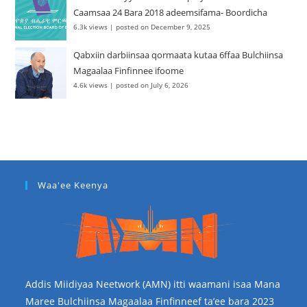
Caamsaa 24 Bara 2018 adeemsifama- Boordicha
6.3k views
|
posted on December 9, 2025
Qabxiin darbiinsaa qormaata kutaa 6ffaa Bulchiinsa
Magaalaa Finfinnee ifoome
4.6k views
|
posted on July 6, 2026
Waa'ee Keenya
Addis Miidiyaa Neetwork (AMN) itti waamani isaa Mana
Maree Bulchiinsa Magaalaa Finfinneef ta’ee bara 2023