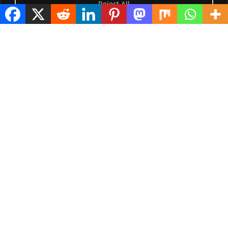
Reject All
Visitor Counter
Today: 163
Yesterday: 2257
This Week: 21376
This Month: 70649
Total Visitors:
1218468
copyright Ⓒ 2026 Addis Media Network All Rights
Reserved.