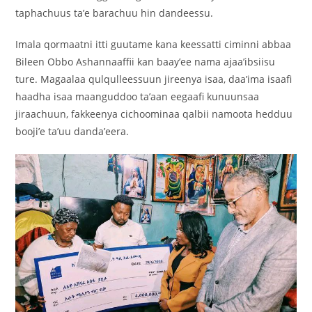
taphachuus ta’e barachuu hin dandeessu.
Imala qormaatni itti guutame kana keessatti ciminni abbaa
Bileen Obbo Ashannaaffii kan baay’ee nama ajaa’ibsiisu
ture. Magaalaa qulqulleessuun jireenya isaa, daa’ima isaafi
haadha isaa maanguddoo ta’aan eegaafi kunuunsaa
jiraachuun, fakkeenya cichoominaa qalbii namoota hedduu
booji’e ta’uu danda’eera.