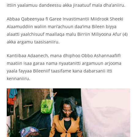
ittiin yaalamuu dandeessu akka jiraatuuf mala dha’aniiru.
Abbaa Qabeenyaa fi Garee Invastimantii Miidrook Sheeki
Alaamuddiin waliin mari’achuun daa’ima Bileen biyya
alaatti yaalchisuuf maallaqa malu Birriin Miliyoona Afur (4)
akka argamu taasisaniiru.
Kantiibaa Adaanech, mana dhiphoo Obbo Ashannaafiifi
maatiin isaa garaa nama nyaatanitti argamuun arjooma
yaala fayyaa Bileeniif taasifame kana dabarsanii itti
kennaniiru.