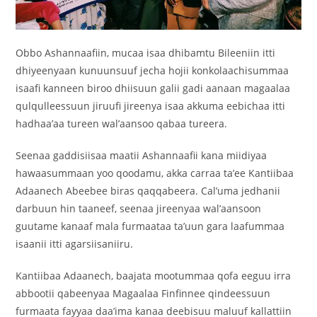
Obbo Ashannaafiin, mucaa isaa dhibamtu Bileeniin itti
dhiyeenyaan kunuunsuuf jecha hojii konkolaachisummaa
isaafi kanneen biroo dhiisuun galii gadi aanaan magaalaa
qulqulleessuun jiruufi jireenya isaa akkuma eebichaa itti
hadhaa’aa tureen wal’aansoo qabaa tureera.
Seenaa gaddisiisaa maatii Ashannaafii kana miidiyaa
hawaasummaan yoo qoodamu, akka carraa ta’ee Kantiibaa
Adaanech Abeebee biras qaqqabeera. Cal’uma jedhanii
darbuun hin taaneef, seenaa jireenyaa wal’aansoon
guutame kanaaf mala furmaataa ta’uun gara laafummaa
isaanii itti agarsiisaniiru.
Kantiibaa Adaanech, baajata mootummaa qofa eeguu irra
abbootii qabeenyaa Magaalaa Finfinnee qindeessuun
furmaata fayyaa daa’ima kanaa deebisuu maluuf kallattiin