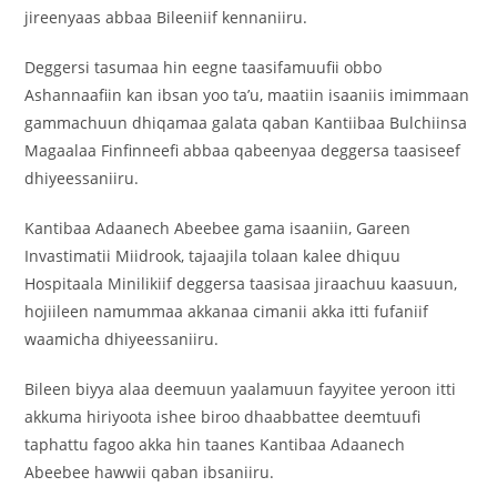
jireenyaas abbaa Bileeniif kennaniiru.
Deggersi tasumaa hin eegne taasifamuufii obbo
Ashannaafiin kan ibsan yoo ta’u, maatiin isaaniis imimmaan
gammachuun dhiqamaa galata qaban Kantiibaa Bulchiinsa
Magaalaa Finfinneefi abbaa qabeenyaa deggersa taasiseef
dhiyeessaniiru.
Kantibaa Adaanech Abeebee gama isaaniin, Gareen
Invastimatii Miidrook, tajaajila tolaan kalee dhiquu
Hospitaala Minilikiif deggersa taasisaa jiraachuu kaasuun,
hojiileen namummaa akkanaa cimanii akka itti fufaniif
waamicha dhiyeessaniiru.
Bileen biyya alaa deemuun yaalamuun fayyitee yeroon itti
akkuma hiriyoota ishee biroo dhaabbattee deemtuufi
taphattu fagoo akka hin taanes Kantibaa Adaanech
Abeebee hawwii qaban ibsaniiru.‎