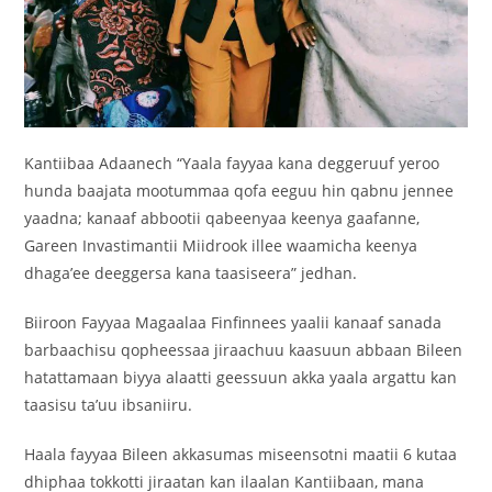
Kantiibaa Adaanech “Yaala fayyaa kana deggeruuf yeroo
hunda baajata mootummaa qofa eeguu hin qabnu jennee
yaadna; kanaaf abbootii qabeenyaa keenya gaafanne,
Gareen Invastimantii Miidrook illee waamicha keenya
dhaga’ee deeggersa kana taasiseera” jedhan.
Biiroon Fayyaa Magaalaa Finfinnees yaalii kanaaf sanada
barbaachisu qopheessaa jiraachuu kaasuun abbaan Bileen
hatattamaan biyya alaatti geessuun akka yaala argattu kan
taasisu ta’uu ibsaniiru.
Haala fayyaa Bileen akkasumas miseensotni maatii 6 kutaa
dhiphaa tokkotti jiraatan kan ilaalan Kantiibaan, mana