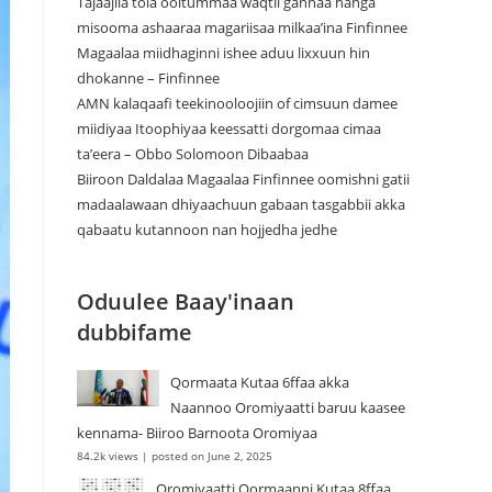
Tajaajila tola ooltummaa waqtii gannaa hanga
misooma ashaaraa magariisaa milkaa’ina Finfinnee
Magaalaa miidhaginni ishee aduu lixxuun hin
dhokanne – Finfinnee
‎AMN kalaqaafi teekinooloojiin of cimsuun damee
miidiyaa Itoophiyaa keessatti dorgomaa cimaa
ta’eera – Obbo Solomoon Dibaabaa
Biiroon Daldalaa Magaalaa Finfinnee oomishni gatii
madaalawaan dhiyaachuun gabaan tasgabbii akka
qabaatu kutannoon nan hojjedha jedhe
Oduulee Baay'inaan
dubbifame
Qormaata Kutaa 6ffaa akka
Naannoo Oromiyaatti baruu kaasee
kennama- Biiroo Barnoota Oromiyaa
84.2k views
|
posted on June 2, 2025
Oromiyaatti Qormaanni Kutaa 8ffaa