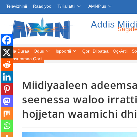
Televizhinii
Raadiyoo
T/Kallattii
AMNPlus
Addis Miid
Sagal
Fuula Duraa
Oduu
Ispoortii
Qorii Dilbataa
Og-Artii
So
Keessummaa Qorii
Miidiyaaleen adeemsa 
seenessa waloo irratt
hojjetan waamichi dh