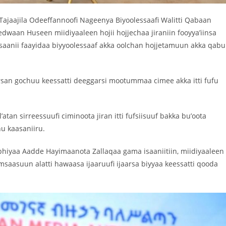
 Tajaajila Odeeffannoofi Nageenya Biyoolessaafi Walitti Qabaan
dwaan Huseen miidiyaaleen hojii hojjechaa jiraniin fooyya’iinsa
isaanii faayidaa biyyoolessaaf akka oolchan hojjetamuun akka qabu
rsan gochuu keessatti deeggarsi mootummaa cimee akka itti fufu
tan sirreessuufi ciminoota jiran itti fufsiisuuf bakka bu’oota
u kaasaniiru.
phiyaa Aadde Hayimaanota Zallaqaa gama isaaniitiin, miidiyaaleen
asuun alatti hawaasa ijaaruufi ijaarsa biyyaa keessatti qooda