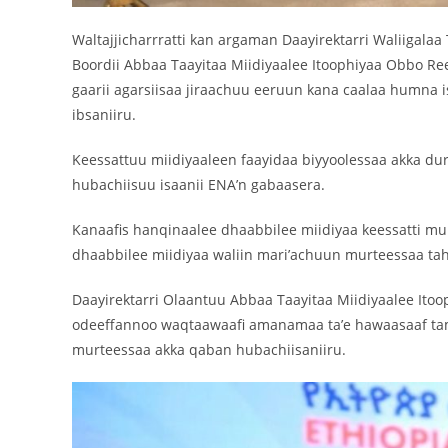
Waltajjicharrratti kan argaman Daayirektarri Waliigalaa
Boordii Abbaa Taayitaa Miidiyaalee Itoophiyaa Obbo Ree
gaarii agarsiisaa jiraachuu eeruun kana caalaa humna 
ibsaniiru.
Keessattuu miidiyaaleen faayidaa biyyoolessaa akka du
hubachiisuu isaanii ENA’n gabaasera.
Kanaafis hanqinaalee dhaabbilee miidiyaa keessatti mul’a
dhaabbilee miidiyaa waliin mari’achuun murteessaa tah
Daayirektarri Olaantuu Abbaa Taayitaa Miidiyaalee Itoo
odeeffannoo waqtaawaafi amanamaa ta’e hawaasaaf tamsa
murteessaa akka qaban hubachiisaniiru.