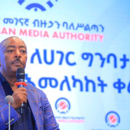
Jijjiirama saffisa Itoophiyaan roga maraan
galmeessaa jirtu ajaa’ibsiifachuu
dhiisuun hin danda’amu – Xiinxala CNN
August 4, 2026