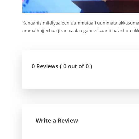
Kanaanis miidiyaaleen uummataafi uummata akkasumas 
amma hojjechaa jiran caalaa gahee isaanii ba’achuu a
0 Reviews ( 0 out of 0 )
Write a Review