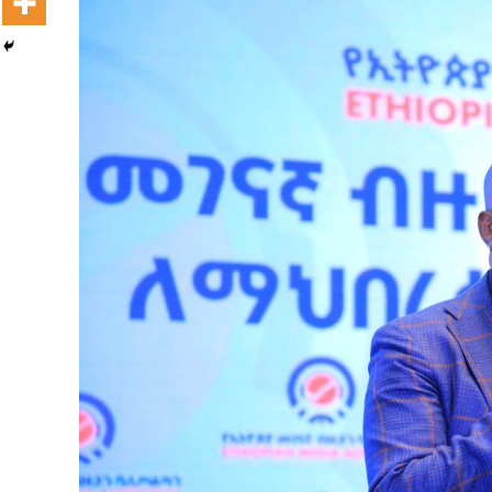
Ashaaraa Magariisaa Itoophiyaa:
Afrikaatti Biyya Avokaadoo Erguun
Sadarkaa Lammaffaa Qabatte
August 5, 2026