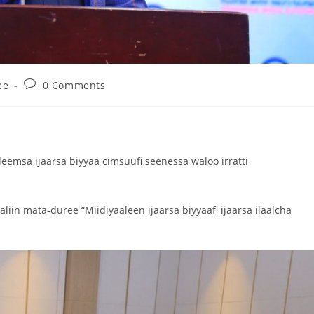
ee
0 Comments
eemsa ijaarsa biyyaa cimsuufi seenessa waloo irratti
in mata-duree “Miidiyaaleen ijaarsa biyyaafi ijaarsa ilaalcha