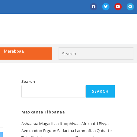
Marabbaa
Search
SEARCH
Maxxansa Tibbanaa
Ashaaraa Magariisaa Itoophiyaa: Afrikaatti Biyya
Avokaadoo Erguun Sadarkaa Lammaffaa Qabatte