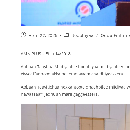
April 22, 2026
Itoophiyaa
/
Oduu Finfinn
AMN PLUS – Ebla 14/2018
Abbaan Taayitaa Miidiyaalee Itoophiyaa miidiyaaleen ad
xiyyeeffannoon akka hojjetan waamicha dhiyeessera.
Abbaan Taayitichaa hoggantoota dhaabbilee miidiyaa wali
hawaasaaf” jedhuun marii gaggeessera.