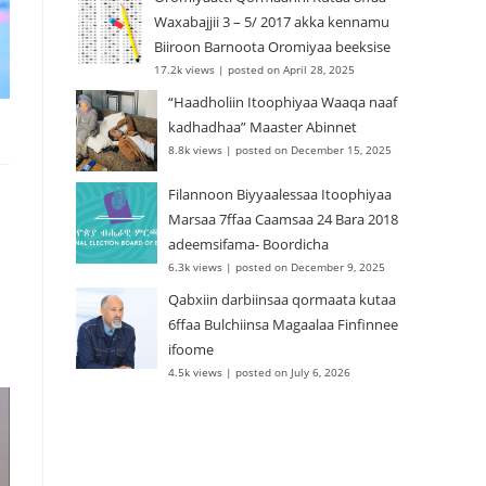
Waxabajjii 3 – 5/ 2017 akka kennamu
Biiroon Barnoota Oromiyaa beeksise
17.2k views
|
posted on April 28, 2025
“Haadholiin Itoophiyaa Waaqa naaf
kadhadhaa” Maaster Abinnet
8.8k views
|
posted on December 15, 2025
Filannoon Biyyaalessaa Itoophiyaa
Marsaa 7ffaa Caamsaa 24 Bara 2018
adeemsifama- Boordicha
6.3k views
|
posted on December 9, 2025
Qabxiin darbiinsaa qormaata kutaa
6ffaa Bulchiinsa Magaalaa Finfinnee
ifoome
4.5k views
|
posted on July 6, 2026