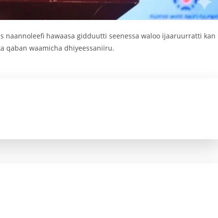
naannoleefi hawaasa gidduutti seenessa waloo ijaaruurratti kan
kka qaban waamicha dhiyeessaniiru.