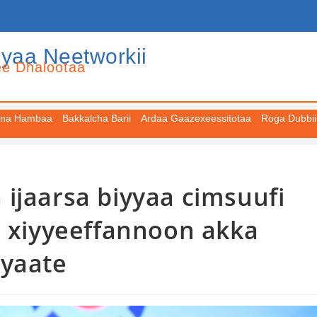
iyaa Neetworkii
ee Dhalootaa
na Hambaa
Bakkalcha Barii
Ardaa Gaazexeessitotaa
Roga Dubbii
ijaarsa biyyaa cimsuufi
i xiyyeeffannoon akka
iyaate