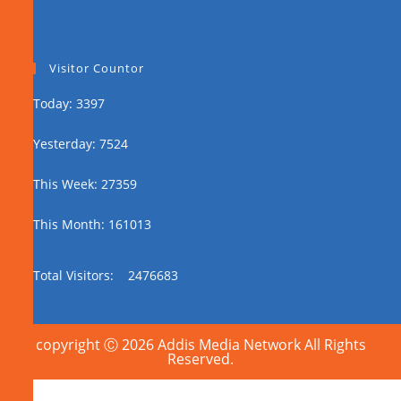
Visitor Countor
Today: 3397
Yesterday: 7524
This Week: 27359
This Month: 161013
Total Visitors:
2476683
copyright Ⓒ 2026 Addis Media Network All Rights
Reserved.