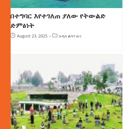
በተግባር እየተገለጠ ያለው የትውልድ
ድምፅነት
August 23, 2025
አዲስ ልሳን ዜና