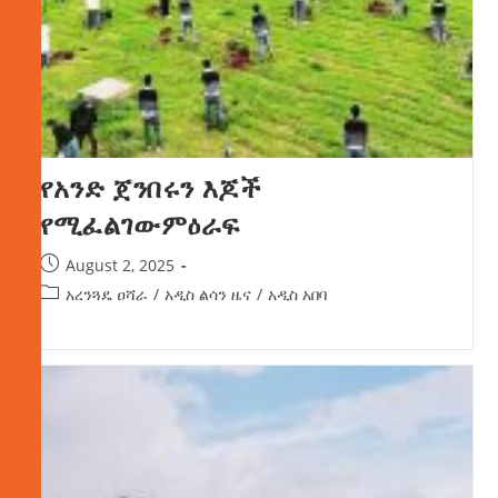
የአንድ ጀንበሩን እጆች
የሚፈልገውምዕራፍ
August 2, 2025
አረንጓዴ ዐሻራ
/
አዲስ ልሳን ዜና
/
አዲስ አበባ