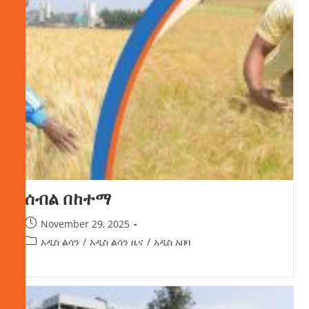
ሰብል በከተማ
November 29, 2025
አዲስ ልሳን
/
አዲስ ልሳን ዜና
/
አዲስ አበባ