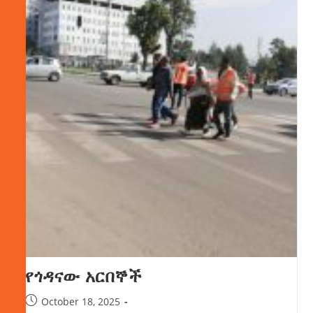
የጎዳናው አርበኞች
October 18, 2025