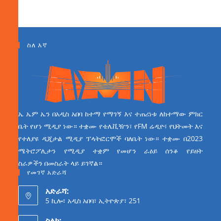
ስለ እኛ
ኤ ኤም ኤን በአዲስ አበባ ከተማ የማገኝ እና ተጠሪነቱ ለከተማው ምክር
ቤት የሆነ ሚዲያ ነው። ተቋሙ የቴሌቪዥን፣ የFM ሬዲዮ፣ የህትመት እና
የተለያዩ ዲጂታል ሚዲያ ፕላትፎርሞች ባለቤት ነው። ተቋሙ በ2023
ሜትሮፖሊታን የሚዲያ ተቋም የመሆን ራዕይ ሰንቆ የይዘት
ስራዎችን በመስራት ላይ ይገኛል።
የመገኛ አድራሻ
አድራሻ:
5 ኪሎ፣ አዲስ አበባ፣ ኢትዮጵያ፣ 251
ስልክ: