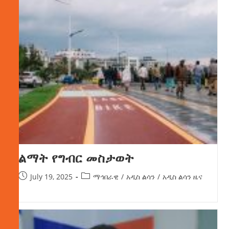
ልማት የግብር መስታወት
July 19, 2025
ማኅበራዊ
/
አዲስ ልሳን
/
አዲስ ልሳን ዜና