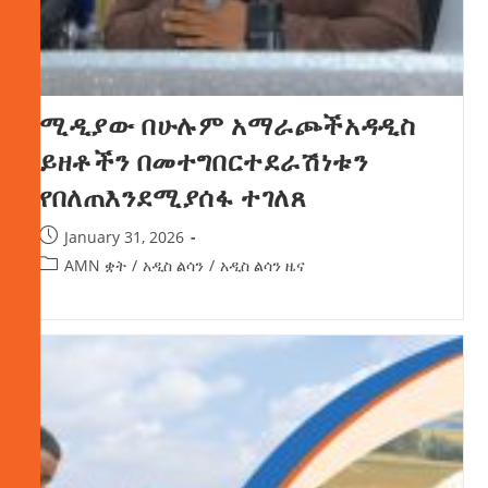
ሚዲያው በሁሉም አማራጮችአዳዲስ
ይዘቶችን በመተግበርተደራሽነቱን
የበለጠእንደሚያሰፋ ተገለጸ
January 31, 2026
AMN ቋት
/
አዲስ ልሳን
/
አዲስ ልሳን ዜና