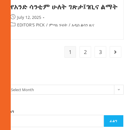
የአንድ ሳንቲም ሁለት ገጽታ፤ገቢና ልማት
July 12, 2025
EDITOR'S PICK
/
ምጣኔ ሃብት
/
አዲስ ልሳን ዜና
1
2
3
ክምችት
Select Month
ፈልግ
ፈልግ