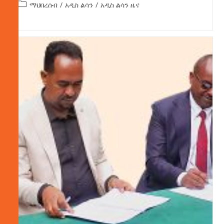
ማህበረሰብ
/
አዲስ ልሳን
/
አዲስ ልሳን ዜና