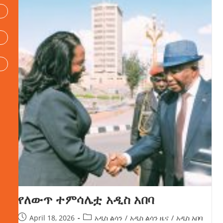
የለውጥ ተምሳሌቷ አዲስ አበባ
April 18, 2026
አዲስ ልሳን
/
አዲስ ልሳን ዜና
/
አዲስ አበባ