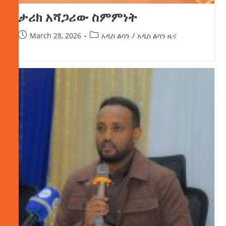
ታሪክ አሻጋሪው ስምምነት
March 28, 2026
አዲስ ልሳን
/
አዲስ ልሳን ዜና