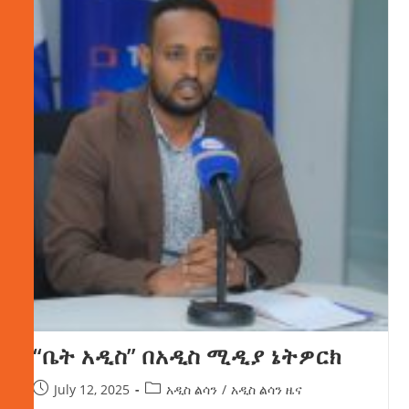
“ቤት አዲስ” በአዲስ ሚዲያ ኔትዎርክ
July 12, 2025
አዲስ ልሳን
/
አዲስ ልሳን ዜና