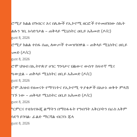
ዜና
በኦሮሚያ ክልል በግብርና እና በሌሎች የኢኮኖሚ ዘርፎች የተመዘገበው ስኬት
የክልሉን ገቢ አሳድጎታል – ጠቅላይ ሚኒስትር ዐቢይ አሕመድ (ዶ/ር)
August 8, 2026
በኦሮሚያ ክልል ተስፋ ሰጪ ለውጦች ተመዝገበዋል – ጠቅላይ ሚኒስትር ዐቢይ
አሕመድ (ዶ/ር)
August 8, 2026
የኦሮሞ ህዝብ በኢትዮጵያ ሀገር ግንባታና ህልውና ውስጥ ከፍተኛ ሚና
ተጫውቷል – ጠቅላይ ሚኒስትር ዐቢይ አሕመድ (ዶ/ር)
August 8, 2026
የኦሮሞ ሕዝብ የዘመናት የማንነትና የኢኮኖሚ ጥያቄዎች በአሁኑ ወቅት ምላሽ
እያገኙ ነው – ጠቅላይ ሚኒስትር ዐቢይ አሕመድ (ዶ/ር)
August 8, 2026
የምርምርና የቴክኖሎጂ ልማትን በማስፋፋት የግብዓት አቅርቦትን በራስ አቅም
ማሳደግ ይገባል- ፊልድ ማርሻል ብርሃኑ ጁላ
August 8, 2026