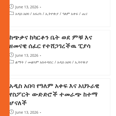
June 13, 2026
አዲስ አበባ
/
አፍሪካ
/
ኢትዮጵያ
/
ዓለም አቀፍ
/
ጤና
ከጭቃና ከካርቶን ቤት ወደ ምቹ እና
ዘመናዊ ሰፈር የተሸጋገረችዉ ፒያሳ
June 13, 2026
ልማት
/
መልካም አስተዳደር
/
አዲስ አበባ
/
ኢትዮጵያ
አዲስ አበባ የዓለም አቀፍ እና አህጉራዊ
የስፖርት ውድድሮች ተመራጭ ከተማ
ሆናለች
June 13, 2026