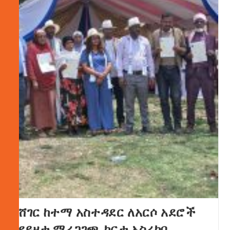
ሸገር ከተማ አስተዳደር ለአርሶ አደሮች
የይዞታ ማረጋገጫ ካርታ አስረከበ