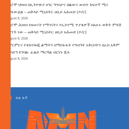
የኦሮሞ ህዝብ በኢትዮጵያ ሀገር ግንባታና ህልውና ውስጥ ከፍተኛ ሚና
ተጫውቷል – ጠቅላይ ሚኒስትር ዐቢይ አሕመድ (ዶ/ር)
August 8, 2026
የኦሮሞ ሕዝብ የዘመናት የማንነትና የኢኮኖሚ ጥያቄዎች በአሁኑ ወቅት ምላሽ
እያገኙ ነው – ጠቅላይ ሚኒስትር ዐቢይ አሕመድ (ዶ/ር)
August 8, 2026
የምርምርና የቴክኖሎጂ ልማትን በማስፋፋት የግብዓት አቅርቦትን በራስ አቅም
ማሳደግ ይገባል- ፊልድ ማርሻል ብርሃኑ ጁላ
August 8, 2026
ስለ እኛ