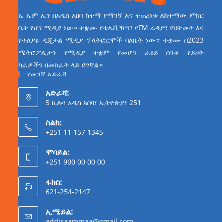
ኤ ኤም ኤን በአዲስ አበባ ከተማ የማገኝ እና ተጠሪነቱ ለከተማው ምክር
ቤት የሆነ ሚዲያ ነው። ተቋሙ የቴሌቪዥን፣ የFM ሬዲዮ፣ የህትመት እና
የተለያዩ ዲጂታል ሚዲያ ፕላትፎርሞች ባለቤት ነው። ተቋሙ በ2023
ሜትሮፖሊታን የሚዲያ ተቋም የመሆን ራዕይ ሰንቆ የይዘት
ስራዎችን በመስራት ላይ ይገኛል።
የመገኛ አድራሻ
አድራሻ:
5 ኪሎ፣ አዲስ አበባ፣ ኢትዮጵያ፣ 251
ስልክ:
+251 11 157 1345
ሞባይል:
+251 900 00 00 00
ፋክስ:
621-254-2147
ኢሜይል:
addisaammaa@gmail.com