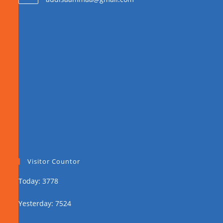
Visitor Countor
Today: 3778
Yesterday: 7524