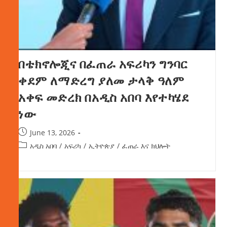
በቴክኖሎጂና በፈጠራ አፍሪካን ግንባር
ቀደም ለማድረግ ያለመ ታላቅ ዓለም
አቀፍ መድረክ በአዲስ አበባ እየተካሄደ
ነው
June 13, 2026
አዲስ አበባ
/
አፍሪካ
/
ኢትዮጵያ
/
ፈጠራ እና ክህሎት