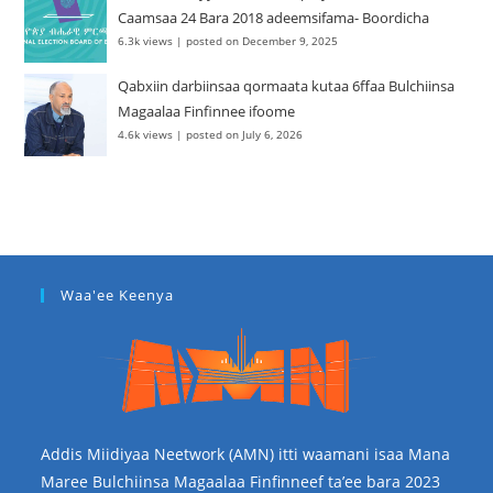
Caamsaa 24 Bara 2018 adeemsifama- Boordicha
6.3k views
|
posted on December 9, 2025
Qabxiin darbiinsaa qormaata kutaa 6ffaa Bulchiinsa
Magaalaa Finfinnee ifoome
4.6k views
|
posted on July 6, 2026
Waa'ee Keenya
Addis Miidiyaa Neetwork (AMN) itti waamani isaa Mana
Maree Bulchiinsa Magaalaa Finfinneef ta’ee bara 2023