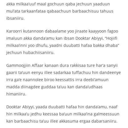
akka milkaa’uuf maal gochuun qaba jechuun yaaduun
mul’ata tarkaanfataa qabaachuun barbaachisuu tahuus
ibsaniiru.
Karoorri kutannoon dabaalame yoo jiraate kaayyoon fagoo
imaluun akka danda’amu kan ibsan Dooktar Abiyyi, “Hojiifi
milkaa’inni yoo dhufu, yaadni duubatti hafaa bakka dhaba”
jechuun hubachiisaniiru.
Gammoojjiin Affaar kanaan dura rakkisaa ture har’a sanyii
gaarii ta’uun eenyu illee sadarkaa tuffachuu hin dandeenye
irra ga’e naannolee biroo keessattis irra deebi’amuun
madda diinagdee guddaa ta’uu kan danda’udhaas
himaniiru.
Dooktar Abiyyi, yaada duubatti hafaa hin danda’amu, naaf
hin milkaa’u jedhu keessaa ba’uun milkaa’ina galmeessuun
kan barbaachisu ta’uu illee akkasuma ergaa dabarsaniiru.