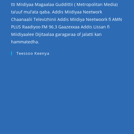
tti Miidiyaa Magaalaa Guddittii ( Metropolitan Media)
ta’uuf mul’ata qaba. Addis Miidiyaa Neetwork
Chaanaalii Televizhinii Addis Miidiya Neetwoork fi AMN
PLUS Raadiyoo FM 96.3 Gaazexxaa Addis Lissan fi
Miidiyaalee Dijitaalaa garagaraa of jalatti kan
hammatedha.
Teessoo Keenya