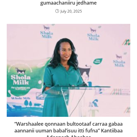
gumaachaniiru jedhame
July 20, 2025
“Warshaalee qonnaan bultootaaf carraa gabaa
aannanii uuman babal’isuu itti fufna” Kantiibaa