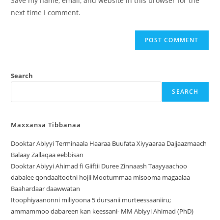
Save my name, email, and website in this browser for the
next time I comment.
Search
SEARCH
Maxxansa Tibbanaa
Dooktar Abiyyi Terminaala Haaraa Buufata Xiyyaaraa Dajjaazmaach
Balaay Zallaqaa eebbisan
Dooktar Abiyyi Ahimad fi Giiftii Duree Zinnaash Taayyaachoo
dabalee qondaaltootni hojii Mootummaa misooma magaalaa
Baahardaar daawwatan
Itoophiyaanonni miliyoona 5 dursanii murteessaaniiru;
ammammoo dabareen kan keessani- MM Abiyyi Ahimad (PhD)