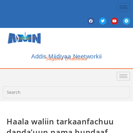
Addis Miidiyaa Neetworkii
Sagalee Dhalootaa
Haala waliin tarkaanfachuu
danda’uun nama hundaaf