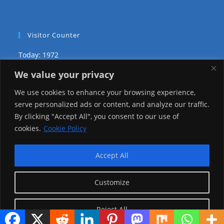
Visitor Counter
Today: 1972
We value your privacy
Yesterday: 2148
We use cookies to enhance your browsing experience,
This Week: 20928
serve personalized ads or content, and analyze our traffic.
By clicking "Accept All", you consent to our use of
This Month: 70201
cookies.
Cookie Policy
Total Visitors:
1218020
Accept All
Customize
copyright Ⓒ 2026 Addis Media Network All Rights
Reserved.
Reject All