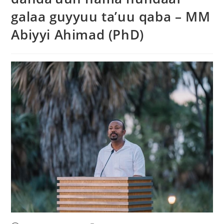
galaa guyyuu ta’uu qaba – MM
Abiyyi Ahimad (PhD)