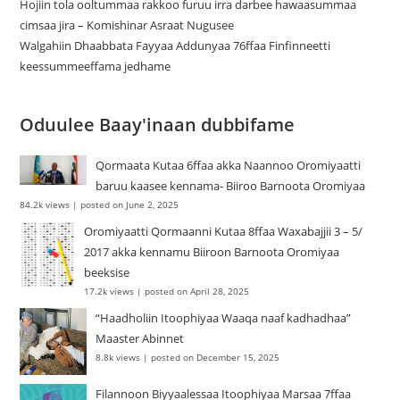
Hojiin tola ooltummaa rakkoo furuu irra darbee hawaasummaa
cimsaa jira – Komishinar Asraat Nugusee
Walgahiin Dhaabbata Fayyaa Addunyaa 76ffaa Finfinneetti
keessummeeffama jedhame
Oduulee Baay'inaan dubbifame
Qormaata Kutaa 6ffaa akka Naannoo Oromiyaatti
baruu kaasee kennama- Biiroo Barnoota Oromiyaa
84.2k views
|
posted on June 2, 2025
Oromiyaatti Qormaanni Kutaa 8ffaa Waxabajjii 3 – 5/
2017 akka kennamu Biiroon Barnoota Oromiyaa
beeksise
17.2k views
|
posted on April 28, 2025
“Haadholiin Itoophiyaa Waaqa naaf kadhadhaa”
Maaster Abinnet
8.8k views
|
posted on December 15, 2025
Filannoon Biyyaalessaa Itoophiyaa Marsaa 7ffaa