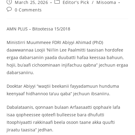
March 25, 2026
Editor's Pick
/
Misooma
0 Comments
AMN PLUS – Bitootessa 15/2018
Ministirri Muummeee FDRI Abiyyi Ahimad (PhD)
daawwannaa Loojii ‘Nii’iin Lee Paalmitti taasisan hordofee
ergaa dabarsaniin yaada duubatti hafaa keessaa bahuun,
hojii, bu’aafi cichoominaan injifachuu qabna” jechuun ergaa
dabarsaniiru.
Dooktar Abiyyi “waqtii beekanii fayyadamuun hunduma
keenyaaf hidhannoo ta’uu qaba” jechuun ibsaniiru.
Dabalataanis, qonnaan bulaan Arfaasaatti qophaa’e lafa
isaa qopheessee qoteefi bulleesse bara dhufutti
Itoophiyaatti rakkinaafi beela osoon taane akka quufti
jiraatu taasisa” jedhan.