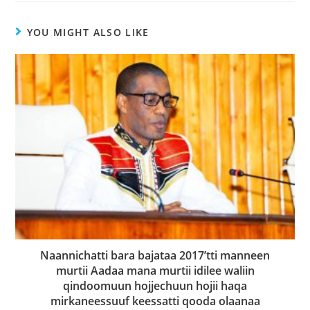
YOU MIGHT ALSO LIKE
Naannichatti bara bajataa 2017’tti manneen
murtii Aadaa mana murtii idilee waliin
qindoomuun hojjechuun hojii haqa
mirkaneessuuf keessatti qooda olaanaa