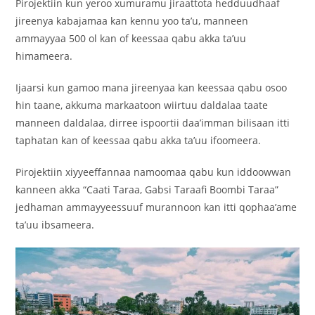
‎Pirojektiin kun yeroo xumuramu jiraattota hedduudhaaf
jireenya kabajamaa kan kennu yoo ta’u, manneen
ammayyaa 500 ol kan of keessaa qabu akka ta’uu
himameera.
‎Ijaarsi kun gamoo mana jireenyaa kan keessaa qabu osoo
hin taane, akkuma markaatoon wiirtuu daldalaa taate
manneen daldalaa, dirree ispoortii daa’imman bilisaan itti
taphatan kan of keessaa qabu akka ta’uu ifoomeera.
‎‎Pirojektiin xiyyeeffannaa namoomaa qabu kun iddoowwan
kanneen akka “Caati Taraa, Gabsi Taraafi Boombi Taraa”
jedhaman ammayyeessuuf murannoon kan itti qophaa’ame
ta’uu ibsameera.