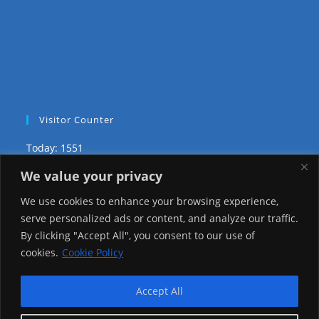
Visitor Counter
Today: 1551
We value your privacy
Yesterday: 3757
We use cookies to enhance your browsing experience,
This Week: 10124
serve personalized ads or content, and analyze our traffic.
By clicking "Accept All", you consent to our use of
This Month: 82179
cookies.
Cookie Policy
Total Visitors:
1229998
Accept All