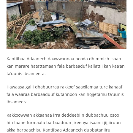
‎Kantiibaa Adaanech daawwannaa booda dhimmich isaan
kan marare hatattamaan fala barbaaduf kallattii kan kaa’an
ta’uunis ibsameera.
‎Hawaasa galii dhabuurraa rakkoof saaxilamaa ture kanaaf
fala waaraa barbaaduuf kutannoon kan hojjetamu ta’uunis
ibsameera.
‎Rakkoowwan akkaanaa irra deddeebiin dubbachuu osoo
hin taane furmaata barbaaduun jireenya isaanii jijjiiruun
akka barbaachisu Kantiibaa Adaanech dubbataniiru.