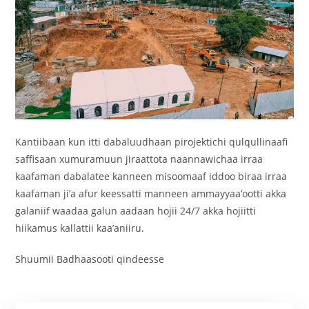
‎Kantiibaan kun itti dabaluudhaan pirojektichi qulqullinaafi
saffisaan xumuramuun jiraattota naannawichaa irraa
kaafaman dabalatee kanneen misoomaaf iddoo biraa irraa
kaafaman ji’a afur keessatti manneen ammayyaa’ootti akka
galaniif waadaa galun aadaan hojii 24/7 akka hojiitti
hiikamus kallattii kaa’aniiru.
‎Shuumii Badhaasooti qindeesse