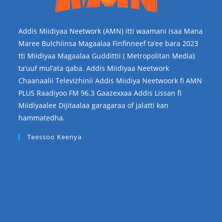
Addis Miidiyaa Neetwork (AMN) itti waamani isaa Mana
Maree Bulchiinsa Magaalaa Finfinneef ta’ee bara 2023
tti Miidiyaa Magaalaa Guddittii ( Metropolitan Media)
ta’uuf mul’ata qaba. Addis Miidiyaa Neetwork
Chaanaalii Televizhinii Addis Miidiya Neetwoork fi AMN
PLUS Raadiyoo FM 96.3 Gaazexxaa Addis Lissan fi
Miidiyaalee Dijitaalaa garagaraa of jalatti kan
hammatedha.
Teessoo Keenya