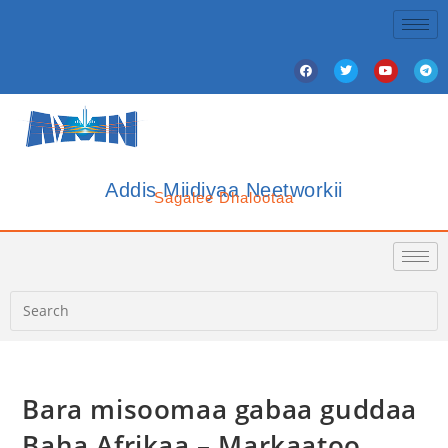
Addis Miidiyaa Neetworkii
Sagalee Dhalootaa
Bara misoomaa gabaa guddaa
Baha Afrikaa – Markaatoo