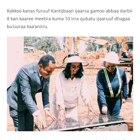
‎Rakkoo kanas furuuf Kantijbaan ijaarsa gamoo abbaa darbii
8 kan kaaree meetira kuma 10 irra qubatu ijaaruuf dhagaa
bu’uuraa kaa’aniiru.