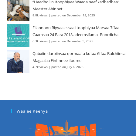
“Haadholiin Itoophiyaa Waaqa naaf kadhadhaa”
Maaster Abinnet
8.8k views
|
posted on December 15, 2025
Filannoon Biyyaalessaa Itoophiyaa Marsaa 7ffaa
Caamsaa 24 Bara 2018 adeemsifama- Boordicha
6.3k views
|
posted on December 9, 2025
Qabxiin darbiinsaa qormaata kutaa 6ffaa Bulchiinsa
Magaalaa Finfinnee ifoome
4.7k views
|
posted on July 6, 2026
Waa'ee Keenya