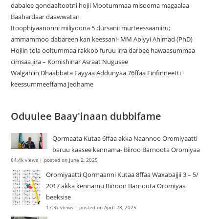
dabalee qondaaltootni hojii Mootummaa misooma magaalaa
Baahardaar daawwatan
Itoophiyaanonni miliyoona 5 dursanii murteessaaniiru;
ammammoo dabareen kan keessani- MM Abiyyi Ahimad (PhD)
Hojiin tola ooltummaa rakkoo furuu irra darbee hawaasummaa
cimsaa jira – Komishinar Asraat Nugusee
Walgahiin Dhaabbata Fayyaa Addunyaa 76ffaa Finfinneetti
keessummeeffama jedhame
Oduulee Baay'inaan dubbifame
Qormaata Kutaa 6ffaa akka Naannoo Oromiyaatti
baruu kaasee kennama- Biiroo Barnoota Oromiyaa
84.4k views
|
posted on June 2, 2025
Oromiyaatti Qormaanni Kutaa 8ffaa Waxabajjii 3 – 5/
2017 akka kennamu Biiroon Barnoota Oromiyaa
beeksise
17.3k views
|
posted on April 28, 2025