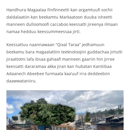
‎‎Handhura Magaalaa Finfinneetti kan argamtuufi sochii
daldalaatiin kan beekamtu Markaatoon duuba isheetti
manneen dulloomoofi caccaboo keessatti jireenya ilmaan
namaa hedduu keessummeessaa jirti.
‎‎Keessattuu naannawaan “Qixal Taraa” jedhamuun
beekamu bara magaalattiin teeknoloojiin guddachaa jirtutti
jiraattotni lafa ibsaa gahaafi manneen gaariin hin jirree
keessatti dararamaa akka jiran kan hubatan Kantiibaa
Adaanech Abeebee furmaata kaa’uuf irra deddeebiin
daawwataniiru.