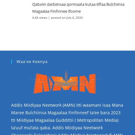
Qabxiin darbiinsaa qormaata kutaa 6ffaa Bulchiinsa
Magaalaa Finfinnee ifoome
4.6k views
|
posted on July 6, 2026
Waa'ee Keenya
Addis Miidiyaa Neetwork (AMN) itti waamani isaa Mana
Maree Bulchiinsa Magaalaa Finfinneef ta’ee bara 2023
tti Miidiyaa Magaalaa Guddittii ( Metropolitan Media)
ta’uuf mul’ata qaba. Addis Miidiyaa Neetwork