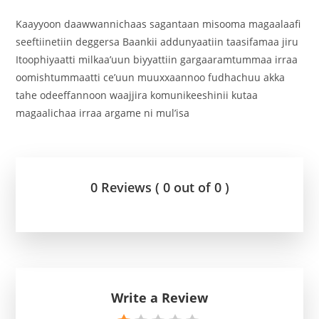
‎Kaayyoon daawwannichaas sagantaan misooma magaalaafi
seeftiinetiin deggersa Baankii addunyaatiin taasifamaa jiru
Itoophiyaatti milkaa’uun biyyattiin gargaaramtummaa irraa
oomishtummaatti ce’uun muuxxaannoo fudhachuu akka
tahe odeeffannoon waajjira komunikeeshinii kutaa
magaalichaa irraa argame ni mul’isa
0 Reviews ( 0 out of 0 )
Write a Review