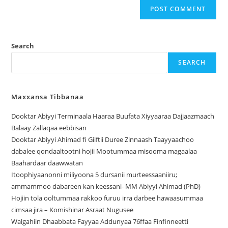
Search
SEARCH
Maxxansa Tibbanaa
Dooktar Abiyyi Terminaala Haaraa Buufata Xiyyaaraa Dajjaazmaach
Balaay Zallaqaa eebbisan
Dooktar Abiyyi Ahimad fi Giiftii Duree Zinnaash Taayyaachoo
dabalee qondaaltootni hojii Mootummaa misooma magaalaa
Baahardaar daawwatan
Itoophiyaanonni miliyoona 5 dursanii murteessaaniiru;
ammammoo dabareen kan keessani- MM Abiyyi Ahimad (PhD)
Hojiin tola ooltummaa rakkoo furuu irra darbee hawaasummaa
cimsaa jira – Komishinar Asraat Nugusee
Walgahiin Dhaabbata Fayyaa Addunyaa 76ffaa Finfinneetti