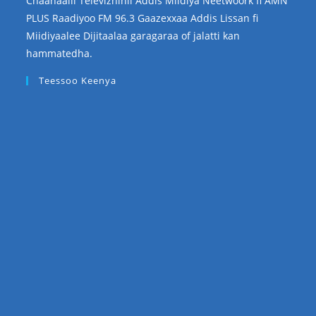
Chaanaalii Televizhinii Addis Miidiya Neetwoork fi AMN
PLUS Raadiyoo FM 96.3 Gaazexxaa Addis Lissan fi
Miidiyaalee Dijitaalaa garagaraa of jalatti kan
hammatedha.
Teessoo Keenya