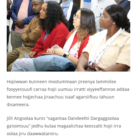
Hojiiwwan kunneen mootummaan jireenya lammiilee
fooyyessuufi carraa hojii uumuu irratti xiyyeeffannoo addaa
kennee hojjechaa jiraachuu isaaf agarsiiftuu tahuun
ibsameera.
Jilli Angoolaa kunis “sagantaa Dandeettii Dargaggootaa
ga’oomsuu” jedhu kutaa magaalichaa keessatti hojii irra
oolaa jiru daawwataniiru.