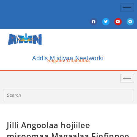
Addis Miidiyaa Neetworkii
Sagalee Dhalootaa
Jilli Angoolaa hojiilee
misoomaa Magaalaa Finfinnee