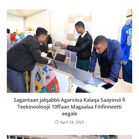
Sagantaan jalqabbii Agarsiisa Kalaqa Saayinsii fi
Teekinooloojii 10ffaan Magaalaa Finfinneetti
eegale
April 24, 2025