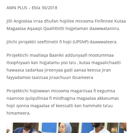
AMN PLUS – Ebla 30/2018
‎Jilli Angoolaa irraa dhufan hojiilee misooma Finfinnee Kutaa
Magaalaa Aqaaqii Qaallittiitti hojjetaman daawwataniiru.
Jilichi pirojektii seeftiinetii fi hojii (UPSNP) daawwateera.
Pirojektichi maallaqa Baankii addunyaafi mootummaa
Itoophiyaan kan hojjatamu yoo ta’u , kutaa magaalichaatti
hawaasa sadarkaa jireenyaa gadi aanaa keessa jiran
fayyadamoo taasisaa jiraachuun ibsameera
‎Pirojektichi hojiiwwan misooma magariisaa fi eegumsa
naannoo qulqullinaa fi miidhagina magaalaa akkasumas
hojii qonna magaalaa of keessatti kan hammate ta’uu
himameera.