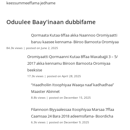
keessummeeffama jedhame
Oduulee Baay'inaan dubbifame
Qormaata Kutaa 6ffaa akka Naannoo Oromiyaatti
baruu kaasee kennama- Biiroo Barnoota Oromiyaa
84.3k views
|
posted on June 2, 2025
Oromiyaatti Qormaanni Kutaa 8ffaa Waxabajjii 3 – 5/
2017 akka kennamu Biiroon Barnoota Oromiyaa
beeksise
17.3k views
|
posted on April 28, 2025
“Haadholiin Itoophiyaa Waaqa naaf kadhadhaa”
Maaster Abinnet
8.8k views
|
posted on December 15, 2025
Filannoon Biyyaalessaa Itoophiyaa Marsaa 7ffaa
Caamsaa 24 Bara 2018 adeemsifama- Boordicha
6.3k views
|
posted on December 9, 2025