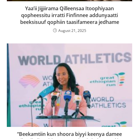
Yaa’ii Jijjiirama Qilleensaa Itoophiyaan
qopheessitu irratti Finfinnee addunyaatti
beeksisuuf qophiin taasifameera jedhame
August 21, 2025
“Beekamtiin kun shoora biyyi keenya damee