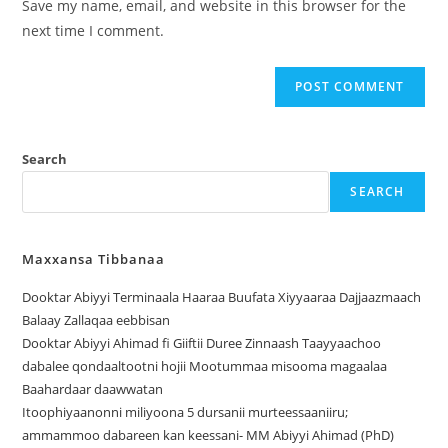
Save my name, email, and website in this browser for the
next time I comment.
Search
SEARCH
Maxxansa Tibbanaa
Dooktar Abiyyi Terminaala Haaraa Buufata Xiyyaaraa Dajjaazmaach
Balaay Zallaqaa eebbisan
Dooktar Abiyyi Ahimad fi Giiftii Duree Zinnaash Taayyaachoo
dabalee qondaaltootni hojii Mootummaa misooma magaalaa
Baahardaar daawwatan
Itoophiyaanonni miliyoona 5 dursanii murteessaaniiru;
ammammoo dabareen kan keessani- MM Abiyyi Ahimad (PhD)