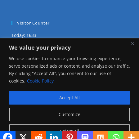
Visitor Counter
Today: 1633
We value your privacy
Yesterday: 2148
We use cookies to enhance your browsing experience,
This Week: 20589
serve personalized ads or content, and analyze our traffic.
By clicking "Accept All", you consent to our use of
This Month: 69862
cookies.
Cookie Policy
Total Visitors:
1217681
Accept All
Customize
copyright Ⓒ 2026 Addis Media Network All Rights
Reserved.
Reject All