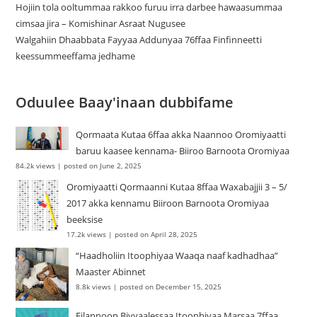
Hojiin tola ooltummaa rakkoo furuu irra darbee hawaasummaa
cimsaa jira – Komishinar Asraat Nugusee
Walgahiin Dhaabbata Fayyaa Addunyaa 76ffaa Finfinneetti
keessummeeffama jedhame
Oduulee Baay'inaan dubbifame
Qormaata Kutaa 6ffaa akka Naannoo Oromiyaatti
baruu kaasee kennama- Biiroo Barnoota Oromiyaa
84.2k views
|
posted on June 2, 2025
Oromiyaatti Qormaanni Kutaa 8ffaa Waxabajjii 3 – 5/
2017 akka kennamu Biiroon Barnoota Oromiyaa
beeksise
17.2k views
|
posted on April 28, 2025
“Haadholiin Itoophiyaa Waaqa naaf kadhadhaa”
Maaster Abinnet
8.8k views
|
posted on December 15, 2025
Filannoon Biyyaalessaa Itoophiyaa Marsaa 7ffaa