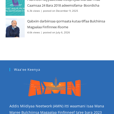
Caamsaa 24 Bara 2018 adeemsifama- Boordicha
6.3k views
|
posted on December 9, 2025
Qabxiin darbiinsaa qormaata kutaa 6ffaa Bulchiinsa
Magaalaa Finfinnee ifoome
4.6k views
|
posted on July 6, 2026
Waa'ee Keenya
Addis Miidiyaa Neetwork (AMN) itti waamani isaa Mana
Maree Bulchiinsa Magaalaa Finfinneef ta’ee bara 2023