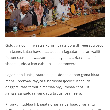
Giddu galoonni nyaataa kunis nyaata qofa dhiyeessuu osoo
hin taane, kutaa hawaasaa addaan fagaatanii turan walitti
fiduun caasaa hawaasummaa magaalaa akka cimsaniif
shoora guddaa kan qabu ta’uus eerameera.
Sagantaan kunis jiraattota galii xiqqaa qaban gama kiraa
mana jireenyaa, fayyaa fi barnoota ijoollee isaaniitis
deggarsi taasifamuun marsaa hiyyummaa cabsuuf
gargaarsa guddaa kan qabu ta’uus ibsameera.
Pirojektii guddaa fi baajata olaanaa barbaadu kana itti