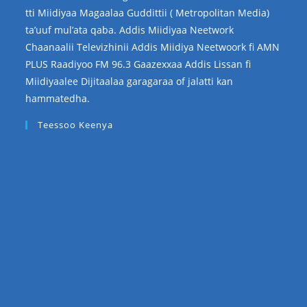
tti Miidiyaa Magaalaa Guddittii ( Metropolitan Media)
ta’uuf mul’ata qaba. Addis Miidiyaa Neetwork
Chaanaalii Televizhinii Addis Miidiya Neetwoork fi AMN
PLUS Raadiyoo FM 96.3 Gaazexxaa Addis Lissan fi
Miidiyaalee Dijitaalaa garagaraa of jalatti kan
hammatedha.
Teessoo Keenya