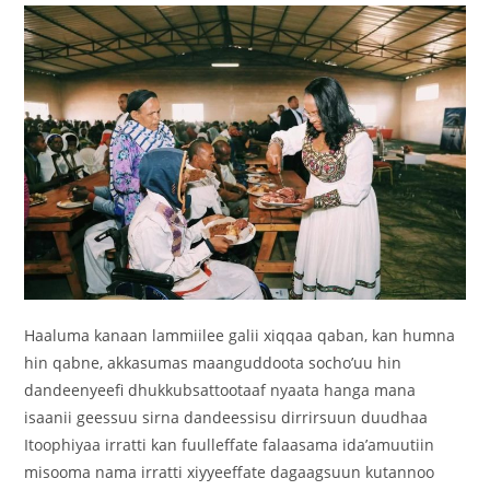
Haaluma kanaan lammiilee galii xiqqaa qaban, kan humna
hin qabne, akkasumas maanguddoota socho’uu hin
dandeenyeefi dhukkubsattootaaf nyaata hanga mana
isaanii geessuu sirna dandeessisu dirrirsuun duudhaa
Itoophiyaa irratti kan fuulleffate falaasama ida’amuutiin
misooma nama irratti xiyyeeffate dagaagsuun kutannoo