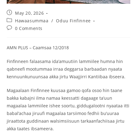
May 20, 2026
Hawaasummaa
/
Oduu Finfinnee
0 Comments
AMN PLUS – Caamsaa 12/2018
Finfinneen falaasama ida’amuutiin lammiilee humna hin
qabneefi mootummaa irraa deggarsa barbaadan nyaata
kennuunkunuunsaa akka jirtu Waajjirri Kantiibaa ibseera.
Magaalaan Finfinnee kuusaa gamoo qofa osoo hin taane
bakka kabajni ilma namaa keessatti dagaage ta’uun
magaalaa lammiilee ishee soortu, giddugalootni nyaataa itti
babal’achaa jiruufi magaalaa tarsiimoo fedhii bu’uuraa
jiraattota guddinaan walsimsiisuun tarkaanfachiisaa jirtu
akka taates ibsameera.