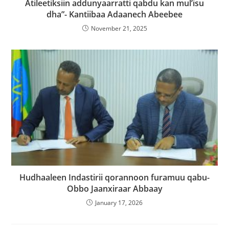
Atileetiksiin addunyaarratti qabdu kan mul’isu
dha”- Kantiibaa Adaanech Abeebee
November 21, 2025
Hudhaaleen Indastirii qorannoon furamuu qabu-
Obbo Jaanxiraar Abbaay
January 17, 2026