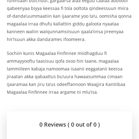
fufiinsaan bulchuuf, gargaarsa alaa eeguu caalaa abbootii
qabeenyaa biyya keessaa fi tola ooltota qindeessuun miira
of-danda’uummaatiin kan ijaarame yoo ta’u, oomisha qonna
magaalaa irraa dhufu kallattiin giddu galoota nyaataa
kanneen waliin walqunnamsiisuun qaala’iinsa jireenyaa
hir’isuun akka danda’ames ifoomeera.
Sochiin kunis Magaalaa Finfinnee miidhagduu fi
ammayyooftu taasisuu qofa osoo hin taane, magaalaa
lammiileen kabaja namoomaa isaanii eeggatanii keessa
jiraatan akka qabaattus bu’uura hawaasummaa cimaan
ijaaramaa kan jiru ta’us odeeffannoon Waajjira Kantiibaa
Magaalaa Finfinnee irraa argame ni mlu’isa.
0 Reviews ( 0 out of 0 )