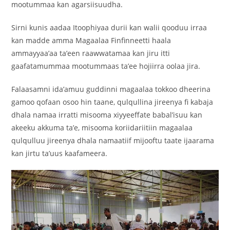
mootummaa kan agarsiisuudha.
Sirni kunis aadaa Itoophiyaa durii kan walii qooduu irraa
kan madde amma Magaalaa Finfinneetti haala
ammayyaa’aa ta’een raawwatamaa kan jiru itti
gaafatamummaa mootummaas ta’ee hojiirra oolaa jira.
Falaasamni ida’amuu guddinni magaalaa tokkoo dheerina
gamoo qofaan osoo hin taane, qulqullina jireenya fi kabaja
dhala namaa irratti misooma xiyyeeffate babal’isuu kan
akeeku akkuma ta’e, misooma koriidariitiin magaalaa
qulqulluu jireenya dhala namaatiif mijooftu taate ijaarama
kan jirtu ta’uus kaafameera.