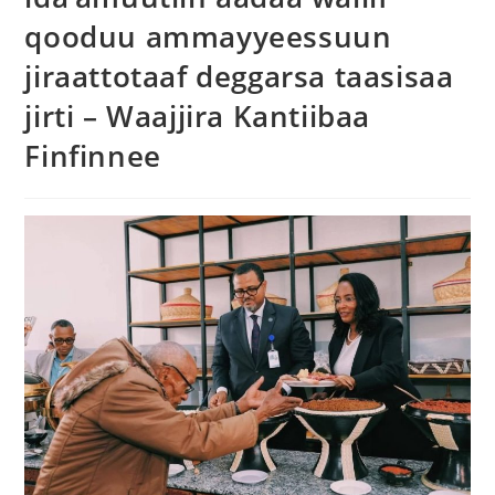
qooduu ammayyeessuun
jiraattotaaf deggarsa taasisaa
jirti – Waajjira Kantiibaa
Finfinnee