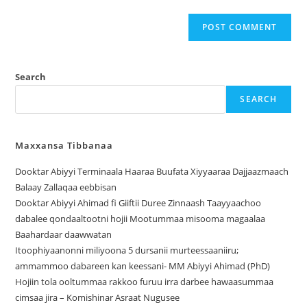
Search
SEARCH
Maxxansa Tibbanaa
Dooktar Abiyyi Terminaala Haaraa Buufata Xiyyaaraa Dajjaazmaach
Balaay Zallaqaa eebbisan
Dooktar Abiyyi Ahimad fi Giiftii Duree Zinnaash Taayyaachoo
dabalee qondaaltootni hojii Mootummaa misooma magaalaa
Baahardaar daawwatan
Itoophiyaanonni miliyoona 5 dursanii murteessaaniiru;
ammammoo dabareen kan keessani- MM Abiyyi Ahimad (PhD)
Hojiin tola ooltummaa rakkoo furuu irra darbee hawaasummaa
cimsaa jira – Komishinar Asraat Nugusee