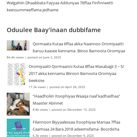
Walgahiin Dhaabbata Fayyaa Addunyaa 76ffaa Finfinneetti
keessummeeffama jedhame
Oduulee Baay'inaan dubbifame
Qormaata Kutaa 6ffaa akka Naannoo Oromiyaatti
baruu kaasee kennama- Biiroo Barnoota Oromiyaa
84.4k views
|
posted on June 2, 2025
Oromiyaatti Qormaanni Kutaa 8ffaa Waxabajjii 3 – 5/
2017 akka kennamu Biiroon Barnoota Oromiyaa
beeksise
17.3k views
|
posted on April 28, 2025
“Haadholiin Itoophiyaa Waaqa naaf kadhadhaa”
Maaster Abinnet
8.8k views
|
posted on December 15, 2025
Filannoon Biyyaalessaa Itoophiyaa Marsaa 7ffaa
Caamsaa 24 Bara 2018 adeemsifama- Boordicha
6.3k views
|
posted on December 9, 2025