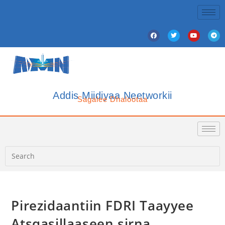
Addis Miidiyaa Neetworkii
Sagalee Dhalootaa
Pirezidaantiin FDRI Taayyee
Atsqasillaaseen sirna