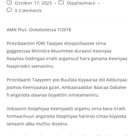
October 17, 2025
Dipploomasii
0 Comments
AMN Plus- Onkoloolessa 7/2018
Pirezidaantiin FDRI Taayyee Atsiqasillaasee sirna
gaggeessaa Ministira Muummee duraanii Keeniyaa
Raayilaa Oodingaa irratti argamuuf har’a ganama Keeniyaa
Naayiroobii seenaniiru.
Pirezidaanti Taayyeen yoo Buufata Xiyyaaraa Idil Addunyaa
Joomoo Keeniyaataa ga’an, Ambaasaaddar Baacaa Dabalee
fi anga’oota olaanaa biyyattiin simatamaniiru.
Imbaasiin Itoophiyaa Keeniyaatti argamu sirna kana irratti
hirmaachuun anga’oota Itoophiyaa hariiroo cimaa biyyoota
lamaanii akka mul’isu ibseera.