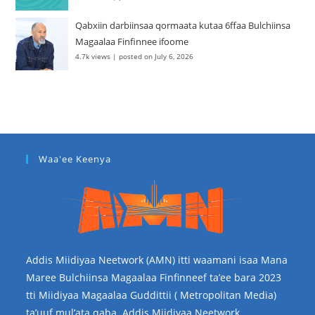
Qabxiin darbiinsaa qormaata kutaa 6ffaa Bulchiinsa
Magaalaa Finfinnee ifoome
4.7k views
|
posted on July 6, 2026
Waa'ee Keenya
Addis Miidiyaa Neetwork (AMN) itti waamani isaa Mana
Maree Bulchiinsa Magaalaa Finfinneef ta’ee bara 2023
tti Miidiyaa Magaalaa Guddittii ( Metropolitan Media)
ta’uuf mul’ata qaba. Addis Miidiyaa Neetwork