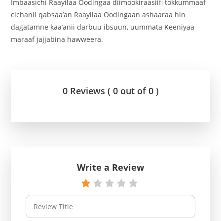
Imbaasichi Raayilaa Oodingaa diimookiraasiifi tokkummaaf
cichanii qabsaa’an Raayilaa Oodingaan ashaaraa hin
dagatamne kaa’anii darbuu ibsuun, uummata Keeniyaa
maraaf jajjabina hawweera.
0 Reviews ( 0 out of 0 )
Write a Review