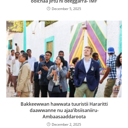
oolchaa jirtu ni deeggarra- IMF
December 5, 2025
Bakkeewwan hawwata tuuristii Hararitti
daawwanne nu ajaa’ibsiisaniiru-
Ambaasaaddaroota
December 2, 2025