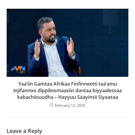
Yaa’iin Gamtaa Afrikaa Finfinneetti taa’amu
injifannoo dippiloomaasiin dantaa biyyaalessaa
kabachiisuudha – Hayyuu Saayinsii Siyaasaa
February 12, 2026
Leave a Reply