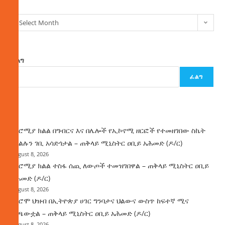
Select Month
ፈልግ
ፈልግ
ዜና
በኦሮሚያ ክልል በግብርና እና በሌሎች የኢኮኖሚ ዘርፎች የተመዘገበው ስኬት
የክልሉን ገቢ አሳድጎታል – ጠቅላይ ሚኒስትር ዐቢይ አሕመድ (ዶ/ር)
August 8, 2026
በኦሮሚያ ክልል ተስፋ ሰጪ ለውጦች ተመዝገበዋል – ጠቅላይ ሚኒስትር ዐቢይ
አሕመድ (ዶ/ር)
August 8, 2026
የኦሮሞ ህዝብ በኢትዮጵያ ሀገር ግንባታና ህልውና ውስጥ ከፍተኛ ሚና
ተጫውቷል – ጠቅላይ ሚኒስትር ዐቢይ አሕመድ (ዶ/ር)
August 8, 2026