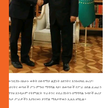
ፋውንዴሽኑ በአሁኑ ወቅት በቀዳማይ ልጅነት ዕድገትና እንክብካቤ ዙሪያ፣
በሕፃናትና ወጣቶች ሥነ-ምግብ ማሻሻል ላይ፣ ለወጣቶች የሥራ ዕድል ፈጠራን
በማገዝ እንዲሁም የትምህርት ጥራትንና ተደራሽነትን በማሻሻል ጉዳዮች ዙሪያ
በርካታ ሥራዎችን እያከናወነ ይገኛል ማለታቸዉን ኢዜአ ዘግቧል።