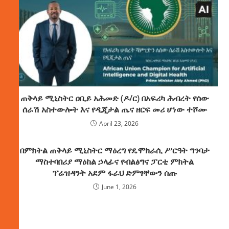
ጠቅላይ ሚኒስትር ዐቢይ አሕመድ (ዶ/ር) በአፍሪካ ሕብረት የሰው
ሰራሽ አስተውሎት እና የዲጂታል ጤና ዘርፍ መሪ ሆነው ተሾሙ
April 23, 2026
በምክትል ጠቅላይ ሚኒስትር ማዕረግ የዴሞክራሲ ሥርዓት ግንባታ
ማስተባበሪያ ማዕከል ኃላፊና የብልፅግና ፓርቲ ምክትል
ፕሬዝዳንት አደም ፋራህ ድምፃቸውን ሰጡ
June 1, 2026
ክምችት