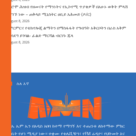
የኦሮሞ ሕዝብ የዘመናት የማንነትና የኢኮኖሚ ጥያቄዎች በአሁኑ ወቅት ምላሽ
እያገኙ ነው – ጠቅላይ ሚኒስትር ዐቢይ አሕመድ (ዶ/ር)
August 8, 2026
የምርምርና የቴክኖሎጂ ልማትን በማስፋፋት የግብዓት አቅርቦትን በራስ አቅም
ማሳደግ ይገባል- ፊልድ ማርሻል ብርሃኑ ጁላ
August 8, 2026
ስለ እኛ
ኤ ኤም ኤን በአዲስ አበባ ከተማ የማገኝ እና ተጠሪነቱ ለከተማው ምክር
ቤት የሆነ ሚዲያ ነው። ተቋሙ የቴሌቪዥን፣ የFM ሬዲዮ፣ የህትመት እና