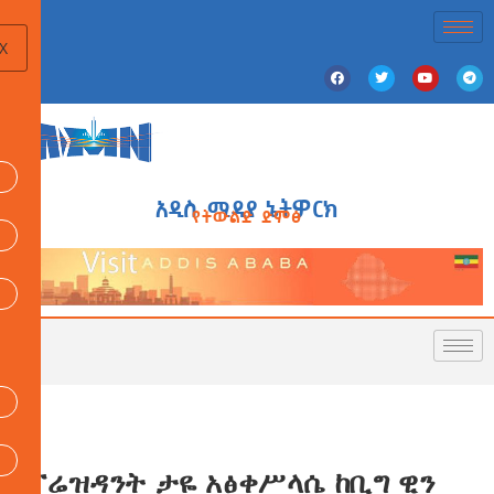
X
አዲስ ሚዲያ ኔትዎርክ
የትውልድ ድምፅ
ፕሬዝዳንት ታዬ አፅቀሥላሴ ከቢግ ዊን