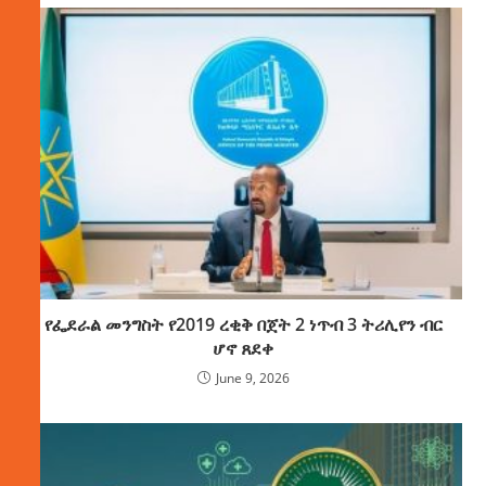
የፌደራል መንግስት የ2019 ረቂቅ በጀት 2 ነጥብ 3 ትሪሊየን ብር
ሆኖ ጸደቀ
June 9, 2026