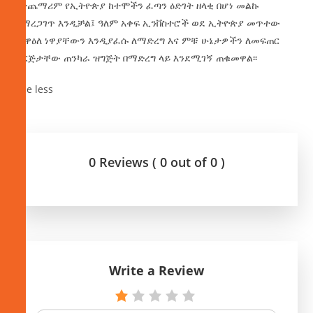
በተጨማሪም የኢትዮጵያ ከተሞችን ፈጣን ዕድገት ዘላቂ በሆነ መልኩ
ለማረጋገጥ እንዲቻል፤ ዓለም አቀፍ ኢንቨስተሮች ወደ ኢትዮጵያ መጥተው
መዋዕለ ነዋያቸውን እንዲያፈሱ ለማድረግ እና ምቹ ሁኔታዎችን ለመፍጠር
ድርጅታቸው ጠንካራ ዝግጅት በማድረግ ላይ እንደሚገኝ ጠቁመዋል፡፡
See less
0 Reviews ( 0 out of 0 )
Write a Review