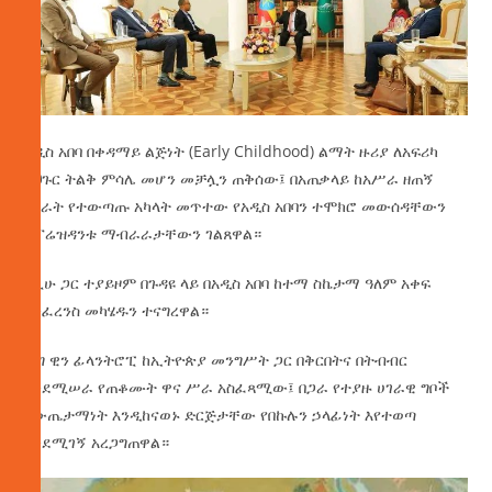
አዲስ አበባ በቀዳማይ ልጅነት (Early Childhood) ልማት ዙሪያ ለአፍሪካ
አህጉር ትልቅ ምሳሌ መሆን መቻሏን ጠቅሰው፤ በአጠቃላይ ከአሥራ ዘጠኝ
ሀገራት የተውጣጡ አካላት መጥተው የአዲስ አበባን ተሞክሮ መውሰዳቸውን
ለፕሬዝዳንቱ ማብራራታቸውን ገልጸዋል።
ከዚሁ ጋር ተያይዞም በጉዳዩ ላይ በአዲስ አበባ ከተማ ስኬታማ ዓለም አቀፍ
ኮንፈረንስ መካሄዱን ተናግረዋል።
ቢግ ዊን ፊላንትሮፒ ከኢትዮጵያ መንግሥት ጋር በቅርበትና በትብብር
እንደሚሠራ የጠቆሙት ዋና ሥራ አስፈጻሚው፤ በጋራ የተያዙ ሀገራዊ ግቦች
በውጤታማነት እንዲከናወኑ ድርጅታቸው የበኩሉን ኃላፊነት እየተወጣ
እንደሚገኝ አረጋግጠዋል።