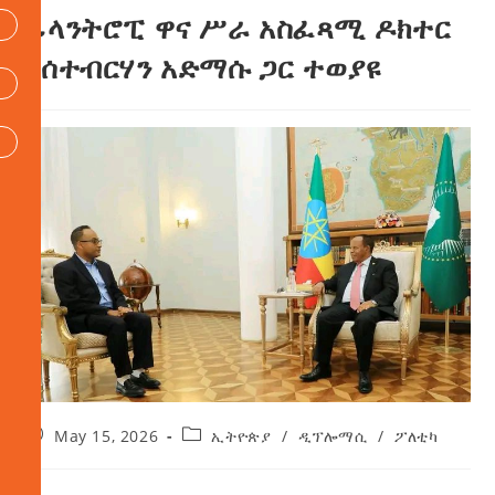
ፊላንትሮፒ ዋና ሥራ አስፈጻሚ ዶክተር
ከሰተብርሃን አድማሱ ጋር ተወያዩ
May 15, 2026
ኢትዮጵያ
/
ዲፕሎማሲ
/
ፖለቲካ