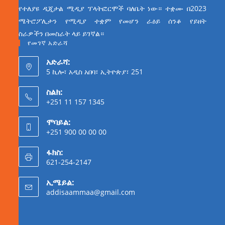
የተለያዩ ዲጂታል ሚዲያ ፕላትፎርሞች ባለቤት ነው። ተቋሙ በ2023
ሜትሮፖሊታን የሚዲያ ተቋም የመሆን ራዕይ ሰንቆ የይዘት
ስራዎችን በመስራት ላይ ይገኛል።
የመገኛ አድራሻ
አድራሻ:
5 ኪሎ፣ አዲስ አበባ፣ ኢትዮጵያ፣ 251
ስልክ:
+251 11 157 1345
ሞባይል:
+251 900 00 00 00
ፋክስ:
621-254-2147
ኢሜይል:
addisaammaa@gmail.com