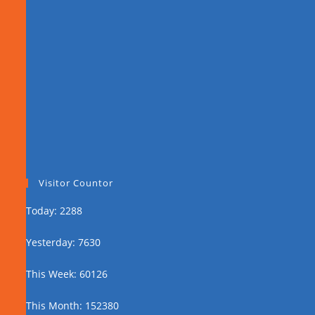
Visitor Countor
Today: 2288
Yesterday: 7630
This Week: 60126
This Month: 152380