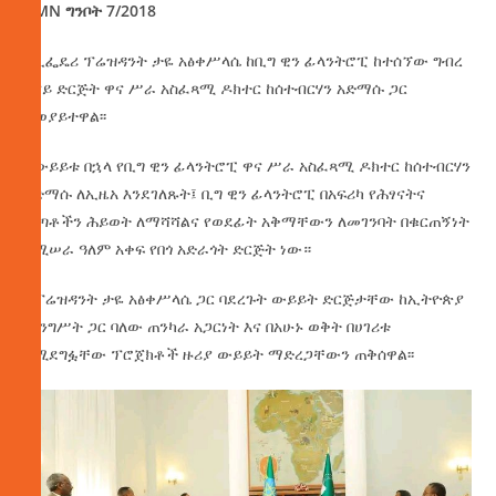
AMN ግንቦት 7/2018
የኢፌዴሪ ፕሬዝዳንት ታዬ አፅቀሥላሴ ከቢግ ዊን ፊላንትሮፒ ከተሰኘው ግብረ
ሰናይ ድርጅት ዋና ሥራ አስፈጻሚ ዶክተር ከሰተብርሃን አድማሱ ጋር
ተወያይተዋል፡፡
ከውይይቱ በኋላ የቢግ ዊን ፊላንትሮፒ ዋና ሥራ አስፈጻሚ ዶክተር ከሰተብርሃን
አድማሱ ለኢዜአ እንደገለጹት፤ ቢግ ዊን ፊላንትሮፒ በአፍሪካ የሕፃናትና
ወጣቶችን ሕይወት ለማሻሻልና የወደፊት አቅማቸውን ለመገንባት በቁርጠኝነት
የሚሠራ ዓለም አቀፍ የበጎ አድራጎት ድርጅት ነው።
ከፕሬዝዳንት ታዬ አፅቀሥላሴ ጋር ባደረጉት ውይይት ድርጅታቸው ከኢትዮጵያ
መንግሥት ጋር ባለው ጠንካራ አጋርነት እና በአሁኑ ወቅት በሀገሪቱ
በሚደግፏቸው ፕሮጀክቶች ዙሪያ ውይይት ማድረጋቸውን ጠቅሰዋል፡፡